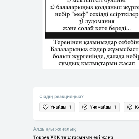
Сіздің реакцияңыз?
Ұнайды
1
Ұнамайды
1
К
Алдыңғы жаңалық
Тоқаев ҰҚК төрағасының екі жаңа