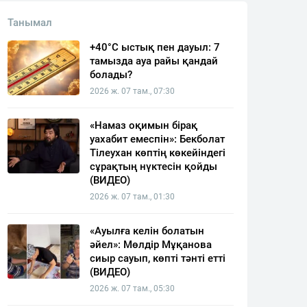
Танымал
+40°C ыстық пен дауыл: 7
тамызда ауа райы қандай
болады?
2026 ж. 07 там., 07:30
«Намаз оқимын бірақ
уахабит емеспін»: Бекболат
Тілеухан көптің көкейіндегі
сұрақтың нүктесін қойды
(ВИДЕО)
2026 ж. 07 там., 01:30
«Ауылға келін болатын
әйел»: Мөлдір Мұқанова
сиыр сауып, көпті тәнті етті
(ВИДЕО)
2026 ж. 07 там., 05:30