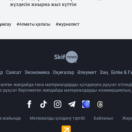
жүлдесін жиырма жыл күттім
жұмсау
#Алматы қаласы
#журналист
р
Саясат
Экономика
Оқиғалар
Әлеумет
Заң
Білім & 
алған жағдайда ғана материалдарды қолдануға рұқсат етіледі
де рұқсат берілмеген жағдайда материалдарды коммерциялық
а жайында
Материалды қолдану тәртібі
Байланыс
Жар