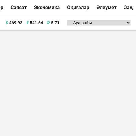
ар
Саясат
Экономика
Оқиғалар
Әлеумет
Заң
$
469.93
€
541.64
₽
5.71