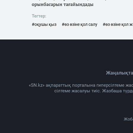
орынбасарын тағайындады
Тегтер:
#оқушы қыз
#өз өзіне қол салу
#өз өзіне қол 
Жаңалықта
«SN.kz» ақпараттық порталына гиперсілтеме жас
сілтеме жасалуы тиіс. Жазбаша түр
Жоб