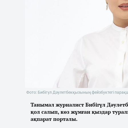
Фото: Бибігүл Дәулетбекқызының фейзбуктегі пара
Танымал журналист Бибігүл Дәулетбе
қол салып, көз жұмған қыздар туралы
ақпарат порталы.