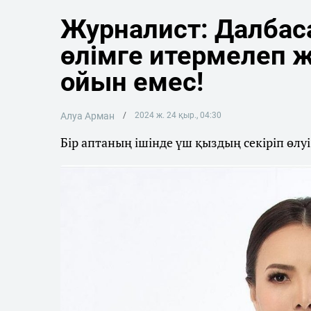
Журналист: Далбас
өлімге итермелеп 
ойын емес!
Алуа Арман
2024 ж. 24 қыр., 04:30
Бір аптаның ішінде үш қыздың секіріп өлу