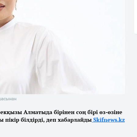
қшасынан
кқызы Алматыда бірінен соң бірі өз-өзіне
 пікір білдірді, деп хабарлайды
Skifnews.kz