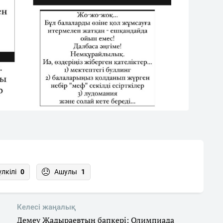
үлкілі
0
Ашулы
1
Келесі жаңалық
Демеу Жадыраевтың бапкері: Олимпиада