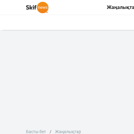
Жаңалықт
Басты бет
Жаңалықтар