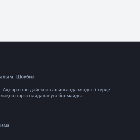
Ғылым
Шоубиз
. Ақпараттан дәйексөз алынғанда міндетті түрде
 мақсаттарға пайдалануға болмайды.
нама