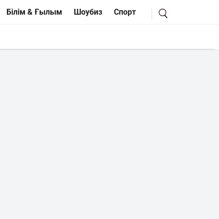
Білім & Ғылым
Шоубиз
Спорт