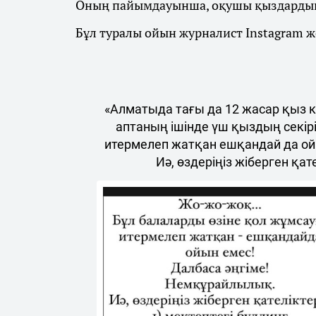
Оның пайымдауынша, оқушы қыздардың 
Бұл туралы ойын журналист Instagram же
«Алматыда тағы да 12 жасар қыз кө
аптаның ішінде үш қыздың секірі
итермелеп жатқан ешқандай да ой
Иә, өздеріңіз жіберген қа