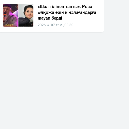
«Шал тілінен тапты»: Роза
Әлқожа өзін кінәлағандарға
жауап берді
2026 ж. 07 там., 03:30