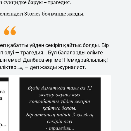
суицидке баруы – трагедия.
лісіндегі Stories бөлімінде жазды.
п қабатты үйден секіріп қайтыс болды. Бір
п өлуі — трагедия… Бұл балаларды өлімге
ын емес! Далбаса әңгіме! Немқұрайлылық!
теліктер…», — деп жазды журналист.