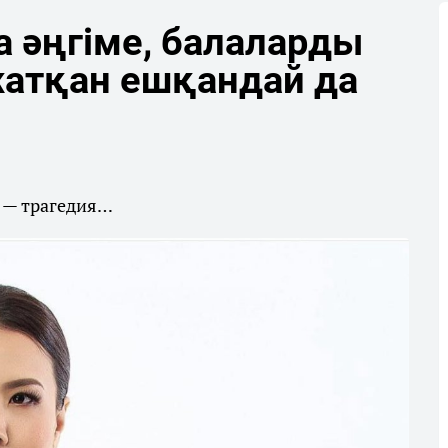
а әңгіме, балаларды
жатқан ешқандай да
і — трагедия…