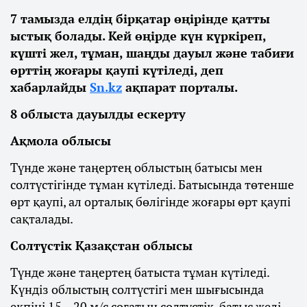
7 тамызда елдің бірқатар өңірінде қатты
ыстық болады. Кей өңірде күн күркіреп,
күшті жел, тұман, шаңды дауыл және табиғи
өрттің жоғары қаупі күтіледі, деп
хабарлайды
Sn.kz
ақпарат порталы.
8 облыста дауылды ескерту
Ақмола облысы
Түнде және таңертең облыстың батысы мен
солтүстігінде тұман күтіледі. Батысында төтенше
өрт қаупі, ал орталық бөлігінде жоғары өрт қаупі
сақталады.
Солтүстік Қазақстан облысы
Түнде және таңертең батыста тұман күтіледі.
Күндіз облыстың солтүстігі мен шығысында
екпіні 15 – 20 м/с соғатын солтүстік-батыс желі