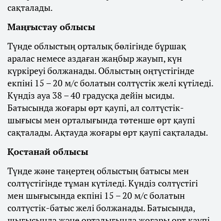
сақталады.
Маңғыстау облысы
Түнде облыстың орталық бөлігінде бұршақ
аралас немесе аздаған жаңбыр жауып, күн
күркіреуі болжанады. Облыстың оңтүстігінде
екпіні 15 – 20 м/с болатын солтүстік желі күтіледі.
Күндіз ауа 38 – 40 градусқа дейін ысиды.
Батысында жоғары өрт қаупі, ал солтүстік-
шығысы мен орталығында төтенше өрт қаупі
сақталады. Ақтауда жоғары өрт қаупі сақталады.
Қостанай облысы
Түнде және таңертең облыстың батысы мен
солтүстігінде тұман күтіледі. Күндіз солтүстігі
мен шығысында екпіні 15 – 20 м/с болатын
солтүстік-батыс желі болжанады. Батысында,
шығысында және орталығында жоғары өрт қаупі,