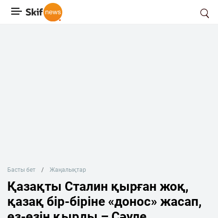
Басты бет
Жаңалықтар
Қазақты Сталин қырған жоқ,
қазақ бір-біріне «донос» жасап,
өз-өзін қырды – Сәуле