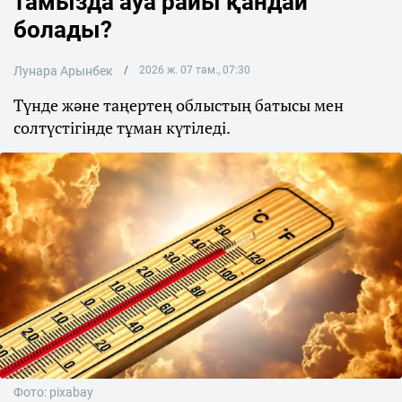
тамызда ауа райы қандай
болады?
Лунара Арынбек
2026 ж. 07 там., 07:30
Түнде және таңертең облыстың батысы мен
солтүстігінде тұман күтіледі.
Фото: pixabay