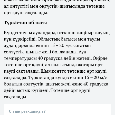
ал оңтүстігі мен оңтүстік-шығысында төтенше
өрт қаупі сақталады.
Түркістан облысы
Күндіз таулы аудандарда өткінші жаңбыр жауып,
күн күркірейді. Облыстың батысы мен таулы
аудандарында екпіні 15 – 20 м/с соғатын
солтүстік-шығыс желі болжанады. Ауа
температурасы 40 градусқа дейін жетеді. Өңірде
төтенше өрт қаупі, ал шығысында жоғары өрт
қаупі сақталады. Шымкентте төтенше өрт қаупі
сақталады. Түркістанда күндіз екпіні 15 – 20 м/с
болатын солтүстік-шығыс желі және 40 градусқа
дейін ыстық күтіледі. Төтенше өрт қаупі
сақталады.
Сіздің реакцияңыз?