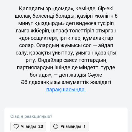
Қаладағы әр «домда», кемінде, бір-екі
шолақ белсенді болады, қазіргі «көлігін 6
минут қыздырды» деп видеоға түсіріп
гаиға жіберіп, штраф төлеттіріп отырған
«доносщиктер», іріткілер, құмалақтар
солар. Олардың жұмысы сол — айдап
салу, қазақты ұйытпау, ұйыған қазақты
іріту. Ондайлар саяси топтардың,
партиялардың ішінде де міндетті түрде
болады», — деп жазды Сәуле
Әбілдаханқызы әлеуметтік желідегі
парақшасында.
Сіздің реакцияңыз?
Ұнайды
23
Ұнамайды
1