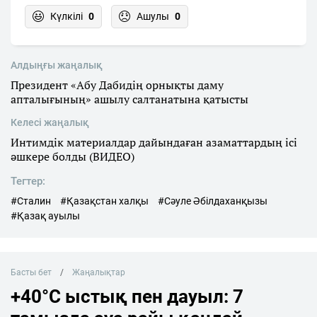
Күлкілі
0
Ашулы
0
Алдыңғы жаңалық
Президент «Абу Дабидің орнықты даму
апталығының» ашылу салтанатына қатысты
Келесі жаңалық
Интимдік материалдар дайындаған азаматтардың ісі
әшкере болды (ВИДЕО)
Тегтер:
#Сталин
#Қазақстан халқы
#Сәуле Әбілдаханқызы
#Қазақ ауылы
Басты бет
Жаңалықтар
+40°C ыстық пен дауыл: 7