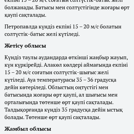
болжанады. Батысы мен солтүстігінде жоғары өрт
қаупі сақталады.
Петропавлда күндіз екпіні 15 – 20 м/с болатын
солтүстік-батыс желі күтіледі.
Жетісу облысы
Күндіз таулы аудандарда өткінші жаңбыр жауып,
күн күркірейді. Алакөл көлдері аймағында екпіні
15 – 20 м/с соғатын солтүстік-шығыс желі
күтіледі. Ауа температурасы 35 – 36 градусқа
дейін көтеріледі. Облыстың оңтүстігі мен
батысында жоғары өрт қаупі, ал шығысы мен
орталығында төтенше өрт қаупі сақталады.
Талдықорғанда күндіз 35 градусқа дейін ыстық
болады. Төтенше өрт қаупі сақталады.
Жамбыл облысы