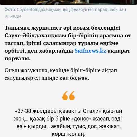
Фото: Сәуле Әбілдаханқызының фейзбуктегі парақшасынан
алынды
Танымал журналист әрі қоғам белсендісі
Сәуле Әбілдаханқызы бір-бірінің арасына от
тастап, іріткі салатындар туралы әңгіме
өрбітті, деп хабарлайды
Sкifnews.kz
ақпарат
порталы.
Оның жазуынша, кезінде бірін-біріне айдап
салушылар ел ішінде көп болған.
«37-38 жылдары қазақты Сталин қырған
жоқ… қазақ бір-біріне «донос» жасап, өзді-
өзін қырды… ағайын, туыс, дос, жекжат,
көрші-қолаң.