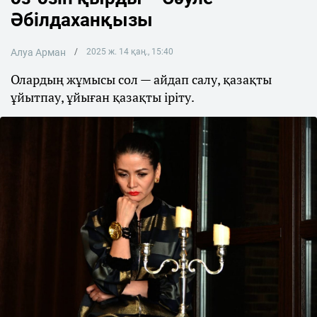
Әбілдаханқызы
Алуа Арман
2025 ж. 14 қаң., 15:40
Олардың жұмысы сол — айдап салу, қазақты
ұйытпау, ұйыған қазақты іріту.