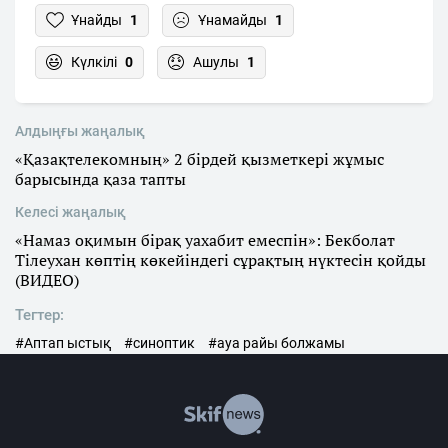
Ұнайды
1
Ұнамайды
1
Күлкілі
0
Ашулы
1
Алдыңғы жаңалық
«Қазақтелекомның» 2 бірдей қызметкері жұмыс
барысында қаза тапты
Келесі жаңалық
«Намаз оқимын бірақ уахабит емеспін»: Бекболат
Тілеухан көптің көкейіндегі сұрақтың нүктесін қойды
(ВИДЕО)
Тегтер:
#Аптап ыстық
#синоптик
#ауа райы болжамы