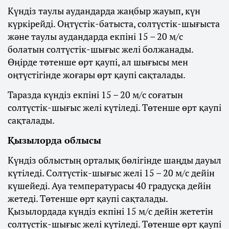
Күндіз таулы аудандарда жаңбыр жауып, күн
күркірейді. Оңтүстік-батыста, солтүстік-шығыста
және таулы аудандарда екпіні 15 – 20 м/с
болатын солтүстік-шығыс желі болжанады.
Өңірде төтенше өрт қаупі, ал шығысы мен
оңтүстігінде жоғары өрт қаупі сақталады.
Таразда күндіз екпіні 15 – 20 м/с соғатын
солтүстік-шығыс желі күтіледі. Төтенше өрт қаупі
сақталады.
Қызылорда облысы
Күндіз облыстың орталық бөлігінде шаңды дауыл
күтіледі. Солтүстік-шығыс желі 15 – 20 м/с дейін
күшейеді. Ауа температурасы 40 градусқа дейін
жетеді. Төтенше өрт қаупі сақталады.
Қызылордада күндіз екпіні 15 м/с дейін жететін
солтүстік-шығыс желі күтіледі. Төтенше өрт қаупі