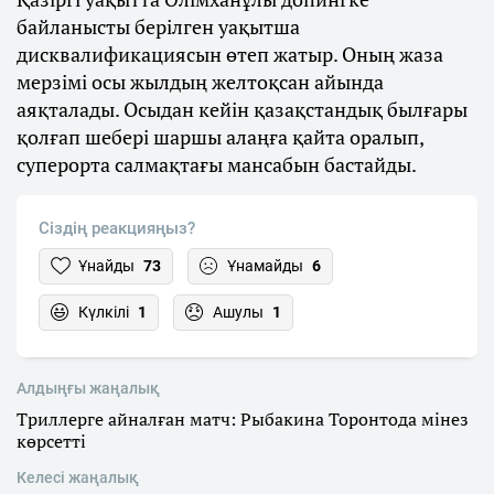
байланысты берілген уақытша
дисквалификациясын өтеп жатыр. Оның жаза
мерзімі осы жылдың желтоқсан айында
аяқталады. Осыдан кейін қазақстандық былғары
қолғап шебері шаршы алаңға қайта оралып,
суперорта салмақтағы мансабын бастайды.
Сіздің реакцияңыз?
Ұнайды
73
Ұнамайды
6
Күлкілі
1
Ашулы
1
Алдыңғы жаңалық
Триллерге айналған матч: Рыбакина Торонтода мінез
көрсетті
Келесі жаңалық