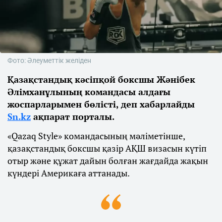
Фото: Әлеуметтік желіден
Қазақстандық кәсіпқой боксшы Жәнібек
Әлімханұлының командасы алдағы
жоспарларымен бөлісті, деп хабарлайды
Sn.kz
ақпарат порталы.
«Qazaq Style» командасының мәліметінше,
қазақстандық боксшы қазір АҚШ визасын күтіп
отыр және құжат дайын болған жағдайда жақын
күндері Америкаға аттанады.