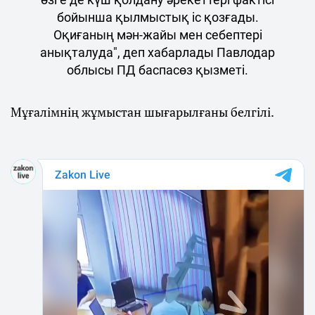
бойынша қылмыстық іс қозғады.
Оқиғаның мән-жайы мен себептері
анықталуда", деп хабарлады Павлодар
облысы ПД баспасөз қызметі.
Мұғалімнің жұмыстан шығарылғаны белгілі.