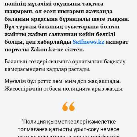
пәнінің мұғалімі оқушыны тақтаға
шақырып, ол есеп шығарып жатқанда
баланың арқасына бұрандалы шеге тыққан.
Бұл туралы баланың туыстарына болған
жайтты жайып салғаннан кейін белгілі
болды, деп хабарлайды
Sкifnews.kz
ақпарат
порталы Zakon.kz-ке сілтеп.
Баланың сөздері сыныпта орнатылған бақылау
камерасындағы кадрлар растады.
Мұғалім бұл ретте ләм-мим деп жақ ашпады.
Жасөспірімнің отбасы полицияға арыз жазды.
"Полиция қызметкерлері кәмелетке
толмағанға қатысты ұрып-соғу немесе
өзге де күш қолдану әрекеттері фактісі