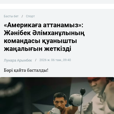
Басты бет
Спорт
«Америкаға аттанамыз»:
Жәнібек Әлімханұлының
командасы қуанышты
жаңалығын жеткізді
Лунара Арынбек
2026 ж. 06 там., 09:40
Бәрі қайта басталды!