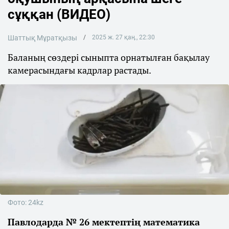
сұққан (ВИДЕО)
Шаттық Мұратқызы
2025 ж. 27 қаң., 22:30
Баланың сөздері сыныпта орнатылған бақылау
камерасындағы кадрлар растады.
Фото: 24kz
Павлодарда № 26 мектептің математика