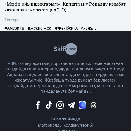
«Менің ойыншықтарым»: Криштиану Роналду қымбат
автопаркін көрсетті (ФОТО)
Тегтер:
#Америка
#жекпе-жек
#Жәнібек Әлімханұлы
«SN.kz» ақпараттық порталына гиперсілтеме жасалған
жағдайда ғана материалдарды қолдануға рұқсат етіледі.
Ақпараттан дәйексөз алынғанда міндетті түрде сілтеме
жасалуы тиіс. Жазбаша түрде рұқсат берілмеген
жағдайда материалдарды коммерциялық мақсаттарға
пайдалануға болмайды.
Жоба жайында
Материалды қолдану тәртібі