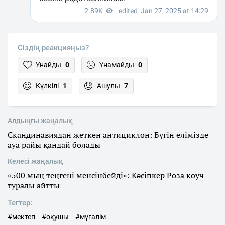
Сіздің реакцияңыз?
Ұнайды
0
Ұнамайды
0
Күлкілі
1
Ашулы
7
Алдыңғы жаңалық
Скандинавиядан жеткен антициклон: Бүгін елімізде
ауа райы қандай болады
Келесі жаңалық
«500 мың теңгені менсінбейді»: Кәсіпкер Роза коуч
туралы айтты
Тегтер:
#мектеп
#оқушы
#мұғалім