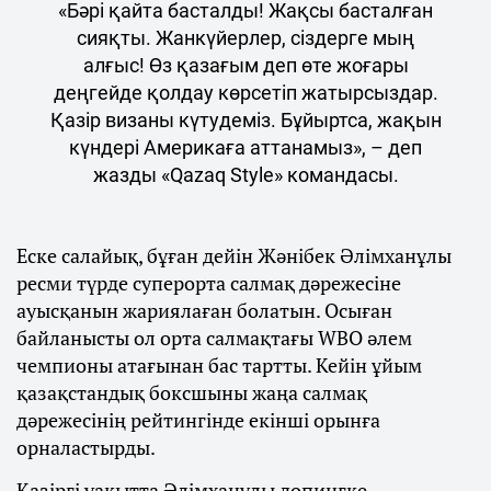
«Бәрі қайта басталды! Жақсы басталған
сияқты. Жанкүйерлер, сіздерге мың
алғыс! Өз қазағым деп өте жоғары
деңгейде қолдау көрсетіп жатырсыздар.
Қазір визаны күтудеміз. Бұйыртса, жақын
күндері Америкаға аттанамыз», – деп
жазды «Qazaq Style» командасы.
Еске салайық, бұған дейін Жәнібек Әлімханұлы
ресми түрде суперорта салмақ дәрежесіне
ауысқанын жариялаған болатын. Осыған
байланысты ол орта салмақтағы WBO әлем
чемпионы атағынан бас тартты. Кейін ұйым
қазақстандық боксшыны жаңа салмақ
дәрежесінің рейтингінде екінші орынға
орналастырды.
Қазіргі уақытта Әлімханұлы допингке