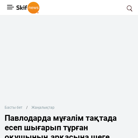
Басты бет
Жаңалықтар
Павлодарда мұғалім тақтада
есеп шығарып тұрған
оқушының арқасына шеге