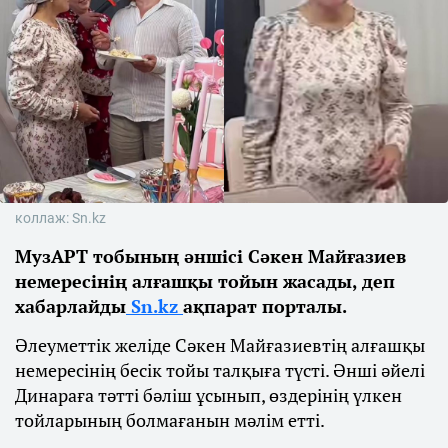
коллаж: Sn.kz
МузАРТ тобының әншісі Сәкен Майғазиев
немересінің алғашқы тойын жасады, деп
хабарлайды
Sn.kz
ақпарат порталы.
Әлеуметтік желіде Сәкен Майғазиевтің алғашқы
немересінің бесік тойы талқыға түсті. Әнші әйелі
Динараға тәтті бәліш ұсынып, өздерінің үлкен
тойларының болмағанын мәлім етті.