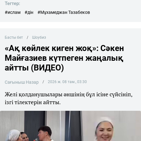
Тегтер:
#ислам
#дін
#Мұхамеджан Тазабеков
Басты бет
Шоубиз
«Ақ көйлек киген жоқ»: Сәкен
Майғазиев күтпеген жаңалық
айтты (ВИДЕО)
Сағыныш Назар
2026 ж. 08 там., 03:30
Желі қолданушылары әншінің бұл ісіне сүйсініп,
ізгі тілектерін айтты.