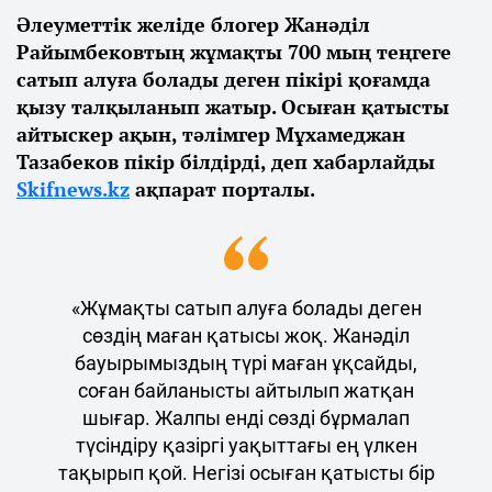
Әлеуметтік желіде блогер Жанәділ
Райымбековтың жұмақты 700 мың теңгеге
сатып алуға болады деген пікірі қоғамда
қызу талқыланып жатыр. Осыған қатысты
айтыскер ақын, тәлімгер Мұхамеджан
Тазабеков пікір білдірді, деп хабарлайды
Skifnews.kz
ақпарат порталы.
«Жұмақты сатып алуға болады деген
сөздің маған қатысы жоқ. Жанәділ
бауырымыздың түрі маған ұқсайды,
соған байланысты айтылып жатқан
шығар. Жалпы енді сөзді бұрмалап
түсіндіру қазіргі уақыттағы ең үлкен
тақырып қой. Негізі осыған қатысты бір