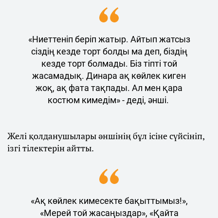
«Ниеттеніп беріп жатыр. Айтып жатсыз
сіздің кезде торт болды ма деп, біздің
кезде торт болмады. Біз тіпті той
жасамадық. Динара ақ көйлек киген
жоқ, ақ фата тақпады. Ал мен қара
костюм кимедім» - деді, әнші.
Желі қолданушылары әншінің бұл ісіне сүйсініп,
ізгі тілектерін айтты.
«Ақ көйлек кимесекте бақыттымыз!»,
«Мерей той жасаңыздар», «Қайта