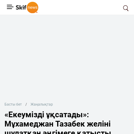
Басты бет
Жаңалықтар
«Екеумізді ұқсатады»:
Мұхамеджан Тазабек желіні
шулатқан әңгімеге қатысты