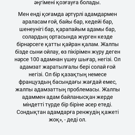
әңгімені қозғауға болады.
Мен енді қоғамда әртүрлі адамдармен
араласам ғой, байы бар, кедейі бар,
шенеунігі бар, қарапайым адамы бар,
солардың ортасында жүрген кезде
бірнәрсеге қатты қайран қалам. Жалпы
бізде сыни ойлау, өз пікірімен жүру деген
нәрсе 100 адамнан үшеу шығар, негізі. Ол
адамзат жаратылғалы бері солай ғой
негізі. Ол бір қазақтың немесе
француздың басындағы жағдай емес,
жалпы адамзаттың проблемасы. Жалпы
адаммен адам байланысқан жерде
міндетті түрде бір біріне әсер етеді.
Сондықтан адамдарға ренжудің қажеті
жоқ», - деді ол.