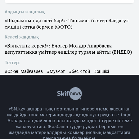
Алдыңғы жаңалық
«Шыдамның да шегі бар!»: Танымал блогер Бағдагүл
емшіні сотқа бермек (ФОТО)
Келесі жаңалық
«Біліктілік керек!»: Блогер Мөлдір Анарбаева
депутаттыққа үміткер әншілер туралы айтты (ВИДЕО)
Тегтер:
#Сәкен Майғазиев
#МузАрт
#бесік той
#әншісі
«SN.kz» ақпараттық порталына гиперсілтеме жасалған
жағдайда ғана материалдарды қолдануға рұқсат етіледі.
Ақпараттан дәйексөз алынғанда міндетті түрде сілтеме
жасалуы тиіс. Жазбаша түрде рұқсат берілмеген
жағдайда материалдарды коммерциялық мақсаттарға
пайдалануға болмайды.