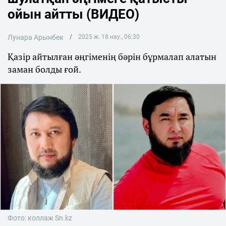
ойын айтты (ВИДЕО)
Лунара Арынбек
2025 ж. 18 нау., 06:30
Қазір айтылған әңгіменің бәрін бұрмалап алатын
заман болды ғой.
Фото: коллаж Sn.kz