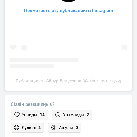
Посмотреть эту публикацию в Instagram
Публикация от Айнур Есмурзина (@ainur_askarkyzy)
Сіздің реакцияңыз?
Ұнайды
14
Ұнамайды
2
Күлкілі
2
Ашулы
0