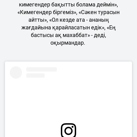
кимегендер бақытты болама деймін»,
«Кимегендер біргеміз», «Сәкен турасын
айтты», «Ол кезде ата - ананың
жағдайына қарайласатын едік», «Ең
бастысы ақ махаббат» - деді,
оқырмандар.