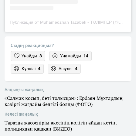
Публикация от Muhamedzhan Tazabek - ТӘЛІМГЕР (@mukhamedzhan_tazabek)
Сіздің реакцияңыз?
Ұнайды
3
Ұнамайды
14
Күлкілі
4
Ашулы
4
Алдыңғы жаңалық
«Салмақ қосып, беті толысқан»: Ербаян Мұхтардың
қазіргі жағдайы белгілі болды (ФОТО)
Келесі жаңалық
Таразда жасөспірім әкесінің көлігін айдап кетіп,
полициядан қашқан (ВИДЕО)