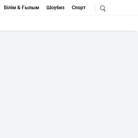
Білім & Ғылым
Шоубиз
Спорт