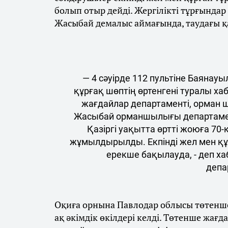
болып отыр дейді. Жергілікті тұрғындар
Жасыбай демалыс аймағында, таудағы қа
— 4 сәуірде 112 пультіне Баян
құрғақ шөптің өртенгені туралы хаб
жағдайлар департаменті, орман
Жасыбай орманшылығы департаменті
Қазіргі уақытта өртті жоюға 70
жұмылдырылды. Екпінді жел мен құ
ерекше бақылауда, - деп х
депа
Оқиға орнына Павлодар облысы төтенше
ақ әкімдік өкілдері келді. Төтенше жағ