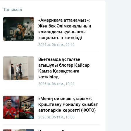
Танымал
«Америкаға аттанамыз»:
Жәнібек Әлімханұлының
командасы қуанышты
жаңалығын жеткізді
2026 ж. 06 там., 09:40
Вьетнамда ұсталған
атышулы блогер Қайсар
Қамза Қазақстанға
жеткізілді
2026 ж. 06 там., 10:20
«Менің ойыншықтарым»:
Криштиану Роналду қымбат
автопаркін көрсетті (ФОТО)
2026 ж. 06 там., 10:00