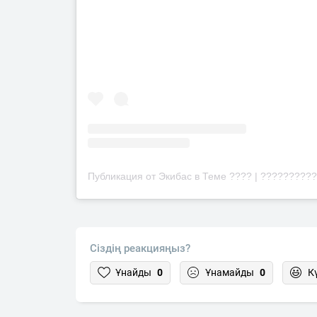
Сіздің реакцияңыз?
Ұнайды
0
Ұнамайды
0
К