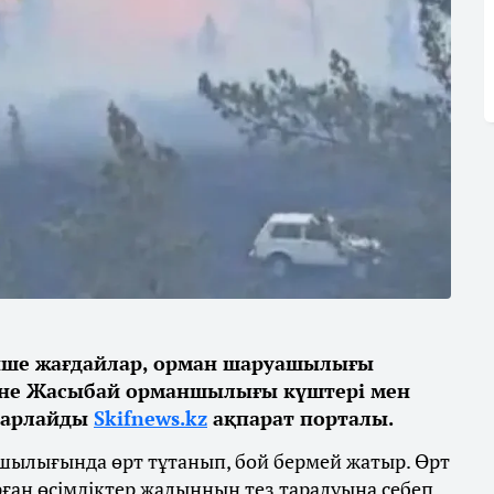
тенше жағдайлар, орман шаруашылығы
әне Жасыбай орманшылығы күштері мен
барлайды
Skifnews.kz
ақпарат порталы.
ылығында өрт тұтанып, бой бермей жатыр. Өрт
рған өсімдіктер жалынның тез таралуына себеп