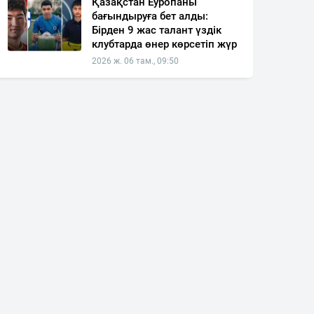
Қазақстан Еуропаны
бағындыруға бет алды:
Бірден 9 жас талант үздік
клубтарда өнер көрсетіп жүр
2026 ж. 06 там., 09:50