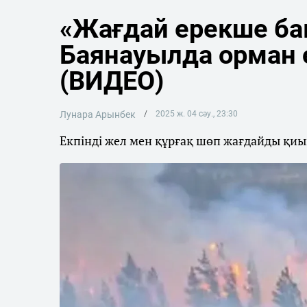
«Жағдай ерекше ба
Баянауылда орман 
(ВИДЕО)
Лунара Арынбек
2025 ж. 04 сәу., 23:30
Екпінді жел мен құрғақ шөп жағдайды қи