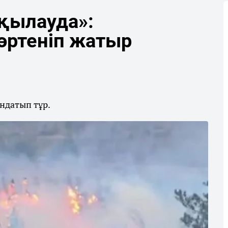
қылауда»:
өртеніп жатыр
ындатып тұр.