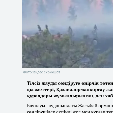
Фото: видео скриншот
Тілсіз жауды сөндіруге өңірлік тө
қызметтері, Қазавиаорманқорғау ж
құралдары жұмылдырылған, деп ха
Баянауыл ауданындағы Жасыбай орманш
сөндірушілер екпінді жел мен құрғап тұ