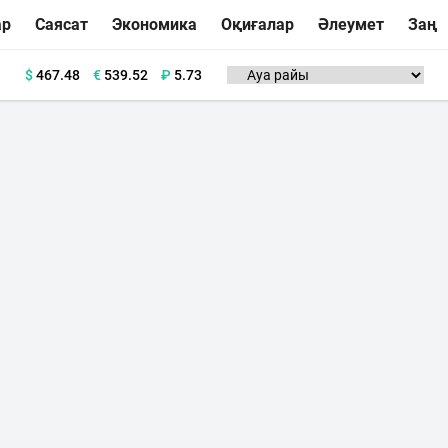
ар
Саясат
Экономика
Оқиғалар
Әлеумет
Заң
$
467.48
€
539.52
₽
5.73