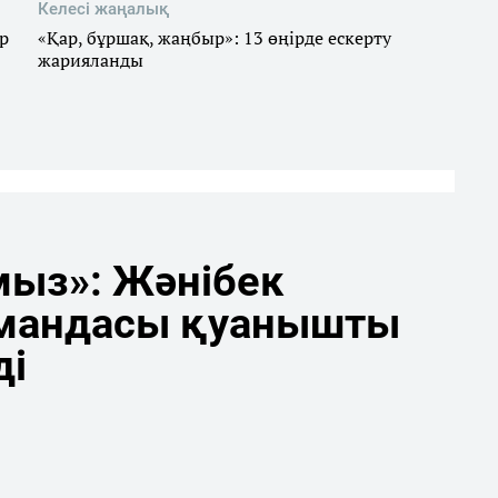
Келесі жаңалық
р
«Қар, бұршақ, жаңбыр»: 13 өңірде ескерту
жарияланды
мыз»: Жәнібек
мандасы қуанышты
ді