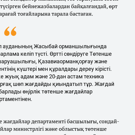
 түсірген бейнежазбалардан байқалғандай, өрт
рағай тоғайларына тарала бастаған.
ауыл ауданының Жасыбай орманшылығында
арлама келіп түсті. Өртті сөндіруге Төтенше
 шаруашылығы, Қазавиаорманқорғау және
нің күштері мен құралдары дереу кірісті.
-ке жуық адам және 20-дан астам техника
рғақ шөп жағдайды қиындатып тұр. Жағдай
абарлады өңірлік төтенше жағдайлар
ртаментінен.
 жағдайлар департаменті басшылығы, сондай-
дайлар министрлігі және облыстық төтенше