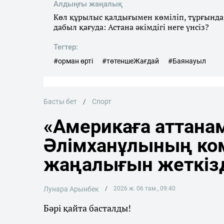
Алдыңғы жаңалық
Көл құрылыс қалдығымен көміліп, тұрғында
дабыл қағуда: Астана әкімдігі неге үнсіз?
Тегтер:
#орман өрті
#төтеншеЖағдай
#Баянауыл
Басты бет
Спорт
«Америкаға аттана
Әлімханұлының ко
жаңалығын жеткіз
Лунара Арынбек
2026 ж. 06 там., 09:40
Бәрі қайта басталды!