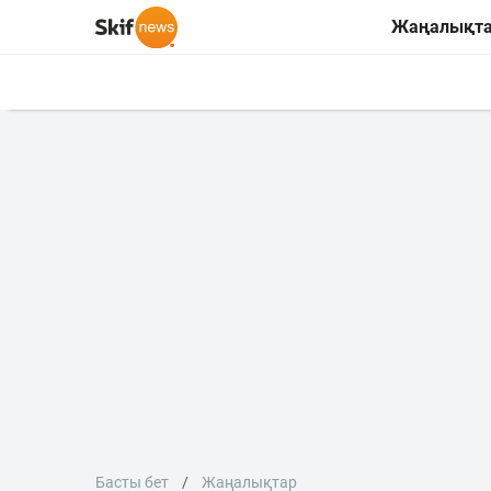
Жаңалықт
Басты бет
Жаңалықтар