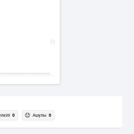
Публикация от Экибас в Теме ???? | ???????????????????????????????? ™ (@ekibas_v_teme)
үлкілі
0
Ашулы
0