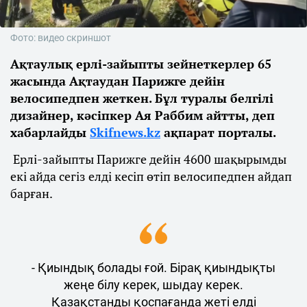
Фото: видео скриншот
Ақтаулық ерлі-зайыпты зейнеткерлер 65
жасында Ақтаудан Парижге дейін
велосипедпен жеткен. Бұл туралы белгілі
дизайнер, кәсіпкер Ая Раббим айтты, деп
хабарлайды
Skifnews.kz
ақпарат порталы.
Ерлі-зайыпты Парижге дейін 4600 шақырымды
екі айда сегіз елді кесіп өтіп велосипедпен айдап
барған.
- Қиындық болады ғой. Бірақ қиындықты
жеңе білу керек, шыдау керек.
Қазақстанды қоспағанда жеті елді