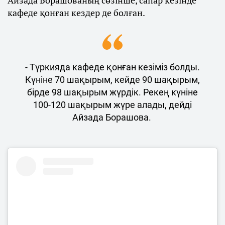
Айзада Борашованың сөзінше, сапар кезінде
кафеде қонған кездер де болған.
- Түркияда кафеде қонған кезіміз болды.
Күніне 70 шақырым, кейде 90 шақырым,
бірде 98 шақырым жүрдік. Рекең күніне
100-120 шақырым жүре алады, дейді
Айзада Борашова.