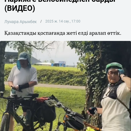
(ВИДЕО)
Лунара Арынбек
2025 ж. 14 сәу., 17:00
Қазақстанды қоспағанда жеті елді аралап өттік.