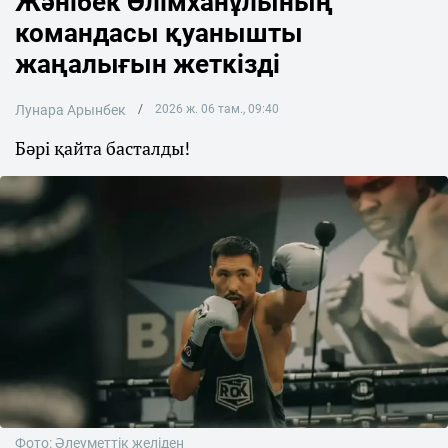
Жәнібек Әлімханұлының
командасы қуанышты
жаңалығын жеткізді
Лунара Арынбек
2026 ж. 06 там., 09:40
Бәрі қайта басталды!
Фото: Әлеуметтік желіден