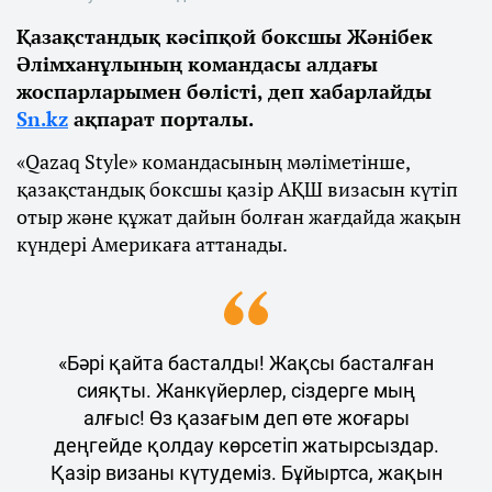
Қазақстандық кәсіпқой боксшы Жәнібек
Әлімханұлының командасы алдағы
жоспарларымен бөлісті, деп хабарлайды
Sn.kz
ақпарат порталы.
«Qazaq Style» командасының мәліметінше,
қазақстандық боксшы қазір АҚШ визасын күтіп
отыр және құжат дайын болған жағдайда жақын
күндері Америкаға аттанады.
«Бәрі қайта басталды! Жақсы басталған
сияқты. Жанкүйерлер, сіздерге мың
алғыс! Өз қазағым деп өте жоғары
деңгейде қолдау көрсетіп жатырсыздар.
Қазір визаны күтудеміз. Бұйыртса, жақын