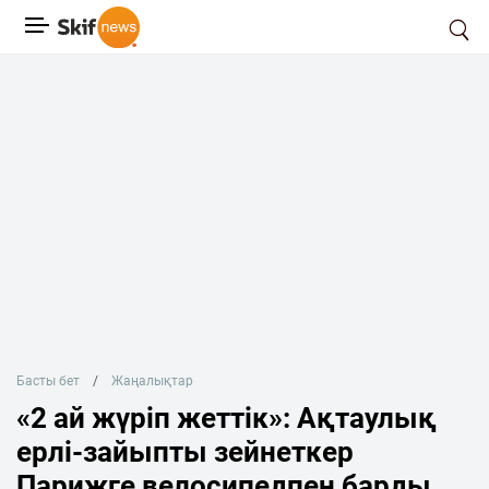
Басты бет
Жаңалықтар
«2 ай жүріп жеттік»: Ақтаулық
ерлі-зайыпты зейнеткер
Парижге велосипедпен барды