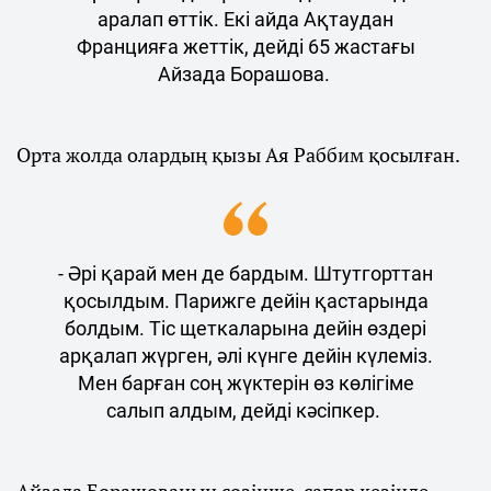
аралап өттік. Екі айда Ақтаудан
Францияға жеттік, дейді 65 жастағы
Айзада Борашова.
Орта жолда олардың қызы Ая Раббим қосылған.
- Әрі қарай мен де бардым. Штутгорттан
қосылдым. Парижге дейін қастарында
болдым. Тіс щеткаларына дейін өздері
арқалап жүрген, әлі күнге дейін күлеміз.
Мен барған соң жүктерін өз көлігіме
салып алдым, дейді кәсіпкер.