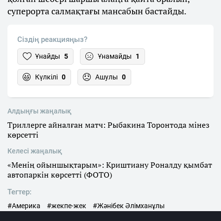
суперорта салмақтағы мансабын бастайды.
Сіздің реакцияңыз?
Ұнайды
5
Ұнамайды
1
Күлкілі
0
Ашулы
0
Алдыңғы жаңалық
Триллерге айналған матч: Рыбакина Торонтода мінез
көрсетті
Келесі жаңалық
«Менің ойыншықтарым»: Криштиану Роналду қымбат
автопаркін көрсетті (ФОТО)
Тегтер:
#Америка
#жекпе-жек
#Жәнібек Әлімханұлы