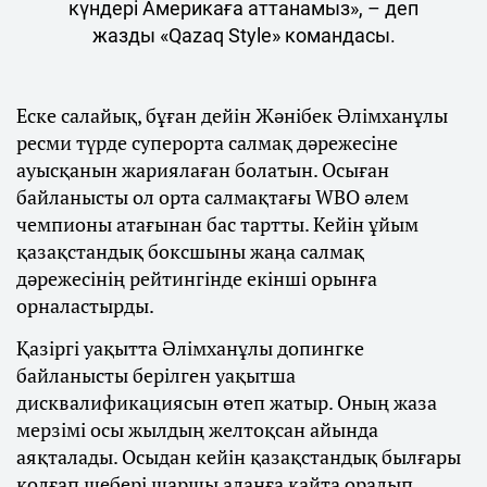
күндері Америкаға аттанамыз», – деп
жазды «Qazaq Style» командасы.
Еске салайық, бұған дейін Жәнібек Әлімханұлы
ресми түрде суперорта салмақ дәрежесіне
ауысқанын жариялаған болатын. Осыған
байланысты ол орта салмақтағы WBO әлем
чемпионы атағынан бас тартты. Кейін ұйым
қазақстандық боксшыны жаңа салмақ
дәрежесінің рейтингінде екінші орынға
орналастырды.
Қазіргі уақытта Әлімханұлы допингке
байланысты берілген уақытша
дисквалификациясын өтеп жатыр. Оның жаза
мерзімі осы жылдың желтоқсан айында
аяқталады. Осыдан кейін қазақстандық былғары
қолғап шебері шаршы алаңға қайта оралып,