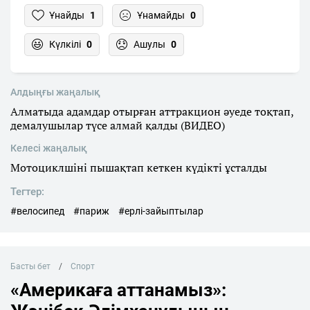
Ұнайды
1
Ұнамайды
0
Күлкілі
0
Ашулы
0
Алдыңғы жаңалық
Алматыда адамдар отырған аттракцион әуеде тоқтап,
демалушылар түсе алмай қалды (ВИДЕО)
Келесі жаңалық
Мотоциклшіні пышақтап кеткен күдікті ұсталды
Тегтер:
#велосипед
#париж
#ерлі-зайыптылар
Басты бет
Спорт
«Америкаға аттанамыз»: