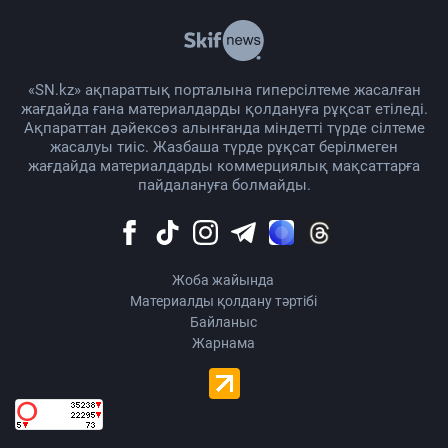
«SN.kz» ақпараттық порталына гиперсілтеме жасалған
жағдайда ғана материалдарды қолдануға рұқсат етіледі.
Ақпараттан дәйексөз алынғанда міндетті түрде сілтеме
жасалуы тиіс. Жазбаша түрде рұқсат берілмеген
жағдайда материалдарды коммерциялық мақсаттарға
пайдалануға болмайды.
Жоба жайында
Материалды қолдану тәртібі
Байланыс
Жарнама