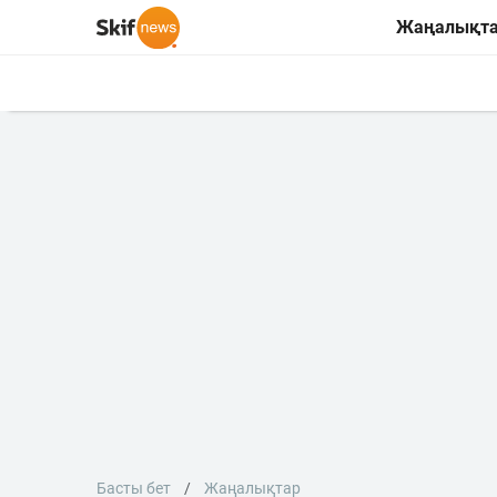
Жаңалықт
Басты бет
Жаңалықтар