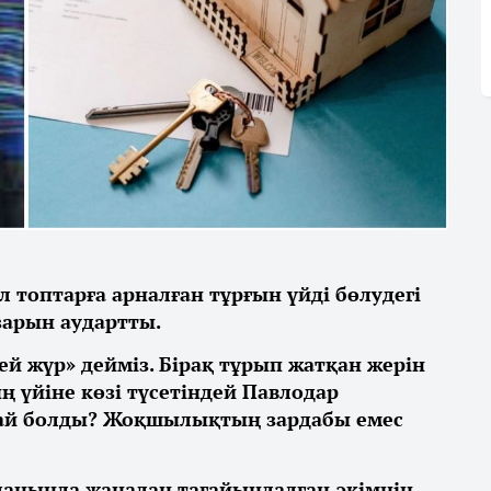
 топтарға арналған тұрғын үйді бөлудегі
зарын аудартты.
ей жүр» дейміз. Бірақ тұрып жатқан жерін
ң үйіне көзі түсетіндей Павлодар
дай болды? Жоқшылықтың зардабы емес
данында жаңадан тағайындалған әкімнің