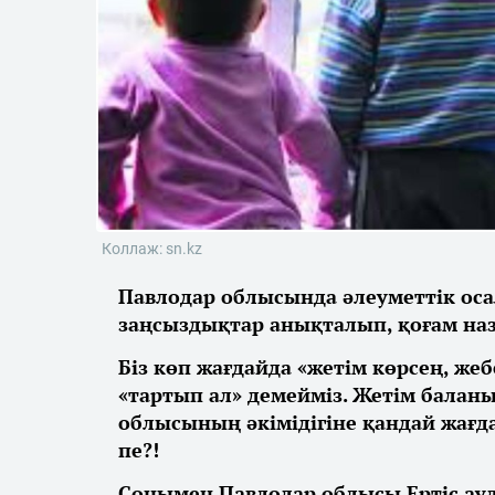
Коллаж: sn.kz
Павлодар облысында әлеуметтік осал
заңсыздықтар анықталып, қоғам на
Біз көп жағдайда «жетім көрсең, жеб
«тартып ал» демейміз. Жетім баланы
облысының әкімідігіне қандай жағ
пе?!
Сонымен Павлодар облысы Ертіс ау