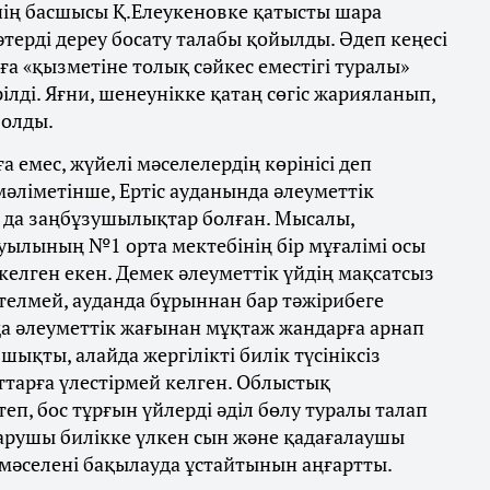
нің басшысы Қ.Елеукеновке қатысты шара
терді дереу босату талабы қойылды​. Әдеп кеңесі
 «қызметіне толық сәйкес еместігі туралы»
ілді​. Яғни, шенеунікке қатаң сөгіс жарияланып,
болды.
 емес, жүйелі мәселелердің көрінісі деп
әліметінше, Ертіс ауданында әлеуметтік
а да заңбұзушылықтар болған. Мысалы,
ауылының №1 орта мектебінің бір мұғалімі осы
келген екен​. Демек әлеуметтік үйдің мақсатсыз
телмей, ауданда бұрыннан бар тәжірибеге
да әлеуметтік жағынан мұқтаж жандарға арнап
шықты, алайда жергілікті билік түсініксіз
арға үлестірмей келген​. Облыстық
п, бос тұрғын үйлерді әділ бөлу туралы талап
тқарушы билікке үлкен сын және қадағалаушы
а мәселені бақылауда ұстайтынын аңғартты.