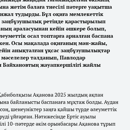
на жетім балаға тиесілі пәтерге уақытша
нжал тудырды. Бұл оқиға мемлекеттік
ел заңбұзушылық ретінде қарастырылып
аның араласуынан кейін әшкере болып,
әлеуметтік осал топтарға арналған баспана
ткен. Осы мақалада оқиғаның мән-жайы,
дейін анықталған ұқсас заңбұзушылықтар
і мәселелер талданып, Павлодар
 Байхановтың жауапкершілігі жайлы
а Қабиболқызы Ақанова 2025 жылдың ақпан
мына байланысты баспанаға мұқтаж болды. Аудан
соң, шенеуніктер заңға қайшы түрде әлеуметтік
руді ұйғарған. Нәтижесінде Ертіс ауылы
сілі 10-пәтерде әкім орынбасары Ақанова тұрып