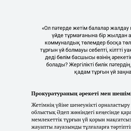
«Ол пәтерде жетім балалар жалдау
үйде тұрмағанына бір жылдан а
коммуналдық төлемдер босқа төле
тұрғын үй болмауы себепті, кілтті у
деді бөлім басшысы өзінің әрекетін
болады? Жергілікті билік пәтерд
қадам тұрғын үй заң
Прокуратураның әрекеті
мен
шешім
Жетімнің үйіне шенеунікті орналастыру
облыстық Әдеп жөніндегі кеңесінде қа
мемлекеттік тұрғын үй қорын мақсатсыз
жауапты лауазымды тұлғаларға тәртіпті