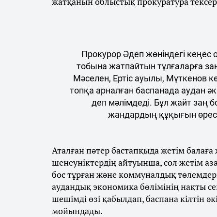
жатқанын облыстық прокуратура тексе
Прокурор Әдеп жөніндегі кеңес
тобына жатпайтын тұлғаларға заң
Мәселен, Ертіс ауылы, Мүткенов кө
топқа арналған баспанада аудан әк
деп мәлімдеді. Бұл жайт заң
жандардың құқығын өреск
Аталған пәтер бастапқыда жетім балаға
шенеуніктердің айтуынша, сол жетім аза
бос тұрған және коммуналдық төлемдері б
аудандық экономика бөлімінің нақты се
шешімді өзі қабылдап, баспана кілтін 
мойындады.