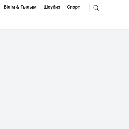
Білім & Ғылым
Шоубиз
Спорт