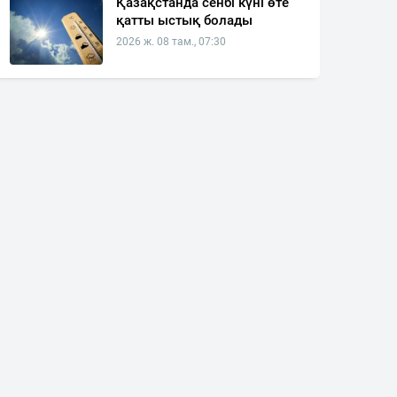
Қазақстанда сенбі күні өте
қатты ыстық болады
2026 ж. 08 там., 07:30