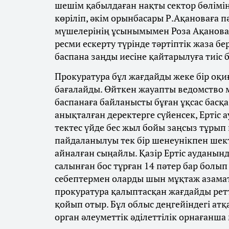
шешім қабылдаған нақты сектор бөлімі
көріліп, әкім орынбасары Р.Ақановаға пә
мүшелерінің ұсынымымен Роза Ақановаға
ресми ескерту түрінде тәртіптік жаза бер
баспана заңды иесіне қайтарылуға тиіс 
Прокуратура бұл жағдайды жеке бір оқиға
бағалайды. Өйткен жауапты ведомство м
баспанаға байланысты бұған ұқсас басқ
анықталған деректерге сүйенсек, Ертіс 
тектес үйде бес жыл бойы заңсыз тұрып 
пайдаланылуы тек бір шенеунікпен шек
айналған сыңайлы. Қазір Ертіс ауданын
салынған бос тұрған 14 пәтер бар болып 
себептермен оларды шын мұқтаж азаматт
прокуратура қалыптасқан жағдайды ретте
қойып отыр​. Бұл облыс деңгейіндегі а
орган әлеуметтік әділеттілік орнағанш