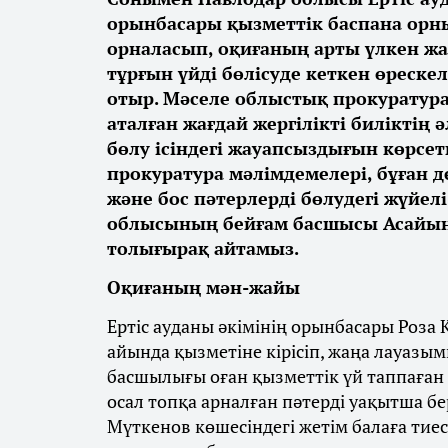
орынбасары қызметтік баспана орны
орналасып, оқиғаның арты үлкен жа
тұрғын үйді бөлісуде кеткен өреск
отыр. Мәселе облыстық прокуратур
аталған жағдай жергілікті биліктің 
бөлу ісіндегі жауапсыздығын көрсе
прокуратура мәлімдемелері, бұған 
және бос пәтерлерді бөлудегі жүйел
облысының бейғам басшысы Асайын
толығырақ айтамыз.
Оқиғаның мән-жайы
Ертіс ауданы әкімінің орынбасары Роз
айында қызметіне кірісіп, жаңа лауазы
басшылығы оған қызметтік үй таппаған 
осал топқа арналған пәтерді уақытша бе
Мүткенов көшесіндегі жетім балаға тие