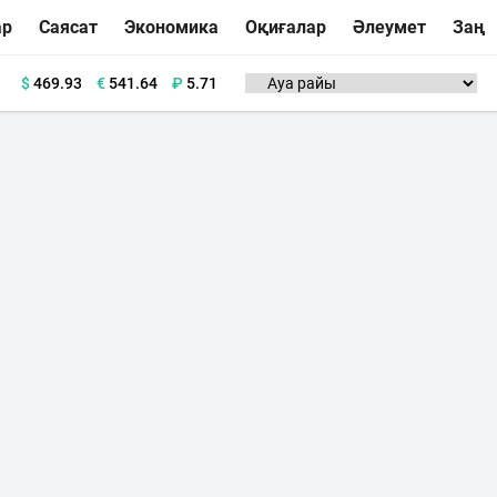
ар
Саясат
Экономика
Оқиғалар
Әлеумет
Заң
$
469.93
€
541.64
₽
5.71