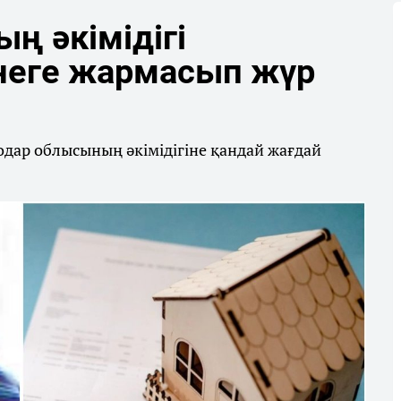
ң әкімідігі
 неге жармасып жүр
одар облысының әкімідігіне қандай жағдай