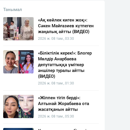
Танымал
«Ақ көйлек киген жоқ»:
Сәкен Майғазиев күтпеген
жаңалық айтты (ВИДЕО)
2026 ж. 08 там., 03:30
«Біліктілік керек!»: Блогер
Мөлдір Анарбаева
депутаттыққа үміткер
әншілер туралы айтты
(ВИДЕО)
2026 ж. 08 там., 01:30
«Жіппен тігіп берді»:
Алтынай Жорабаева ота
жасатқанын айтты
2026 ж. 08 там., 05:30