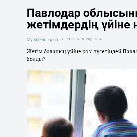
Павлодар облысыны
жетімдердің үйіне
Мұратхан Еркін
2025 ж. 30 сәу., 10:40
Жетім баланың үйіне көзі түсетіндей Павл
болды?