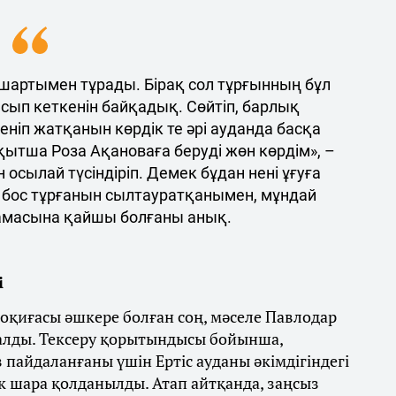
 шартымен тұрады. Бірақ сол тұрғынның бұл
сып кеткенін байқадық. Сөйтіп, барлық
ніп жатқанын көрдік те әрі ауданда басқа
ақытша Роза Ақановаға беруді жөн көрдім», –
 осылай түсіндіріп. Демек бұдан нені ұғуға
ің бос тұрғанын сылтауратқанымен, мұндай
намасына қайшы болғаны анық.
і
 оқиғасы әшкере болған соң, мәселе Павлодар
ралды. Тексеру қорытындысы бойынша,
 пайдаланғаны үшін Ертіс ауданы әкімдігіндегі
к шара қолданылды​. Атап айтқанда, заңсыз