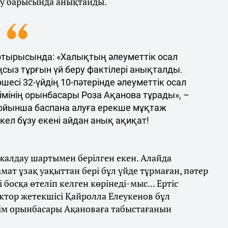
ру барысында анықтайды.
 отырысында: «Халықтың әлеуметтік осал
сыз тұрғын үй беру фактілері анықталды.
шесі 32-үйдің 10-пәтерінде әлеуметтік осал
імінің орынбасары Роза Ақанова тұрады», –
 бойынша баспана алуға ерекше мұқтаж
ел бұзу екені айдан анық ақиқат!
 жалдау шартымен берілген екен. Алайда
мат ұзақ уақыттан бері бұл үйде тұрмаған, пәтер
осқа өтеліп келген​ көрінеді-мыс... Ертіс
ктор жетекшісі Қайролла Елеукенов бұл
әкім орынбасары Ақановаға табыстағанын