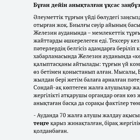
Бұған дейін анықталған ұқсас заңб
Әлеуметтік тұрғын үйді бөлудегі заңсы
отырған жоқ. Биылғы сәуір айының басы
Железин ауданында – мемлекеттік тұрғ
жайттарды әшкерелеген еді. Тексеру кезі
пәтерлердің белгісіз адамдарға беріліп
хабарламасында Железин ауданында «кел
қалыптасқаны айтылады: тұрғын үй ком
өз бетімен қоныстанып алған​. Мысалы, 
жылдан бері жетім балаға арналған пәте
Сондай-ақ көптеген жалға алушылар жал
жергілікті атқарушы органдар оған көз 
анықтаған басқа да сорақы фактілер төм
- Ауданда 70 жалға алушы жалдау ақыс
теңге
қарыз жинақталған, бірақ жергілі
қолданбаған.