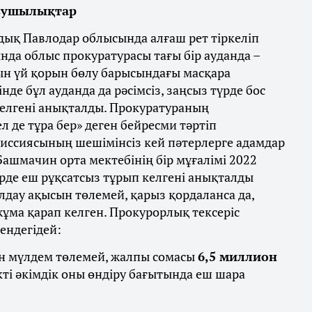
ұзушылықтар
здық Павлодар облысында алғаш рет тіркеліп
нда облыс прокуратурасы тағы бір ауданда –
ын үй қорын бөлу барысындағы масқара
нде бұл ауданда да рәсімсіз, заңсыз түрде бос
 келгені анықталды​. Прокуратураның
 де тұра бер» деген бейресми тәртіп
иссиясының шешімінсіз кей пәтерлерге адамдар
Башмачин орта мектебінің бір мұғалімі 2022
рде еш рұқсатсыз тұрып келгені анықталды​
дау ақысын төлемей, қарыз қордаланса да,
жұма қарап келген. Прокурорлық тексеріс
ендегідей:
ын мүлдем төлемей, жалпы сомасы
6,5 миллион
кті әкімдік оны өндіру бағытында еш шара