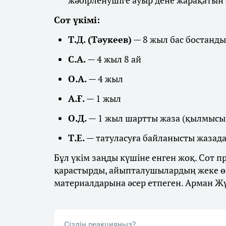
жәбірленушіге ауыр дене жарақатын 
Сот үкімі:
Т.Д. (Тәукеев)
— 8 жыл бас бостанд
С.А.
— 4 жыл 8 ай
О.А.
— 4 жыл
А.Ғ.
— 1 жыл
О.Д.
— 1 жыл шартты жаза (қылмысы 
Т.Е.
— татуласуға байланысты жазада
Бұл үкім заңды күшіне енген жоқ. Сот 
қарастырды, айыпталушылардың жеке өм
материалдарына әсер етпеген. Арман Ж
Сіздің реакцияңыз?