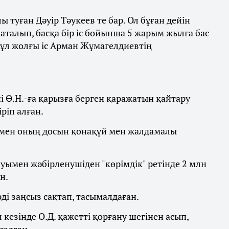
туған Дәуір Тәукеев те бар. Ол бұған дейін
аталып, басқа бір іс бойынша 5 жарым жылға бас
бұл жолғы іс Арман Жұмагелдиевтің
 Ө.Н.-ға қарызға берген қаражатын қайтару
іріп алған.
уші мен оның досын қонақүй мен жалдамалы
ауымен жәбірленушіден "көрімдік" ретінде 2 млн
н.
рді заңсыз сақтап, тасымалдаған.
кезінде О.Д. қажетті қорғану шегінен асып,