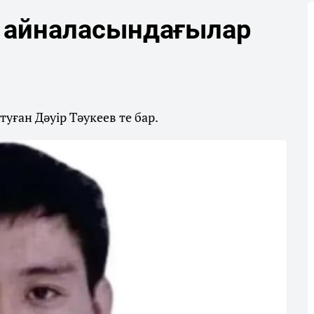
 айналасындағылар
ған Дәуір Тәукеев те бар.