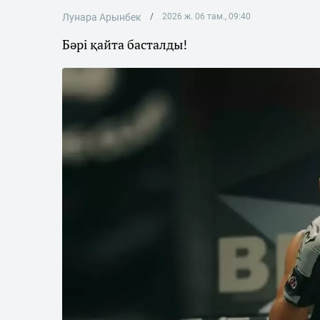
Лунара Арынбек
2026 ж. 06 там., 09:40
Бәрі қайта басталды!