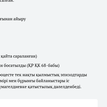
салған.
ығынан айыру
қайта сараланған)
н босатылды (ҚР ҚК 68-бабы)
процесте тек нақты қылмыстық эпизодтарды
ірі мен бұрынғы байланыстары іс
ұмагелдиевке қатыстылық дәлелденбеді.