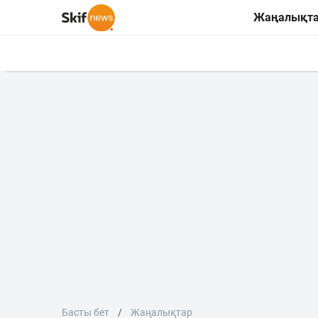
Жаңалықт
Басты бет
Жаңалықтар