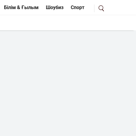
Білім & Ғылым
Шоубиз
Спорт