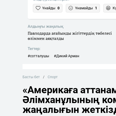
Ұнайды
0
Ұнамайды
1
К
Алдыңғы жаңалық
Павлодарда ағайынды жігіттердің төбелесі
өліммен аяқталды
Тегтер:
#сотталушы
#Дикий Арман
Басты бет
Спорт
«Америкаға аттана
Әлімханұлының ко
жаңалығын жеткіз