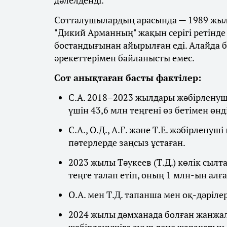
дәлелденді.
Сотталушылардың арасында — 1989 жылы 
"Дикий Арманның" жақын серігі ретінде 
бостандығынан айырылған еді. Алайда 
әрекеттерімен байланысты емес.
Сот анықтаған басты фактілер:
С.А. 2018–2023 жылдары жәбірленуші
үшін 43,6 млн теңгені өз бетімен өнд
С.А., О.Д., А.Ғ. және Т.Е. жәбірлен
пәтерлерде заңсыз ұстаған.
2023 жылы Тәукеев (Т.Д.) көлік сылт
теңге талап етіп, оның 1 млн-ын алға
О.А. мен Т.Д. тапанша мен оқ-дәріле
2024 жылы дәмханада болған жанжал 