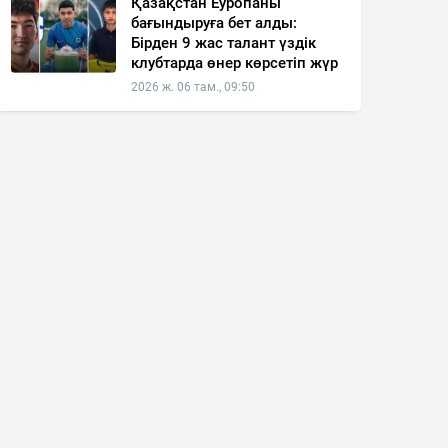
Қазақстан Еуропаны
бағындыруға бет алды:
Бірден 9 жас талант үздік
клубтарда өнер көрсетіп жүр
2026 ж. 06 там., 09:50