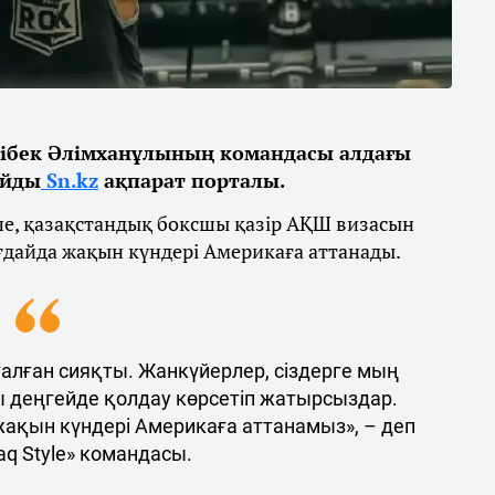
ібек Әлімханұлының командасы алдағы
айды
Sn.kz
ақпарат порталы.
ше, қазақстандық боксшы қазір АҚШ визасын
ғдайда жақын күндері Америкаға аттанады.
талған сияқты. Жанкүйерлер, сіздерге мың
ы деңгейде қолдау көрсетіп жатырсыздар.
 жақын күндері Америкаға аттанамыз», – деп
q Style» командасы.