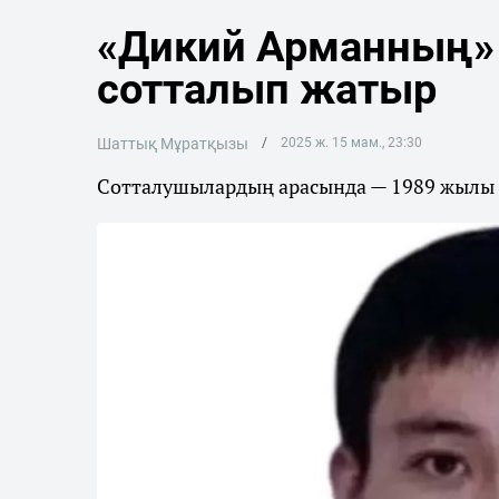
«Дикий Арманның»
сотталып жатыр
Шаттық Мұратқызы
2025 ж. 15 мам., 23:30
Сотталушылардың арасында — 1989 жылы ту