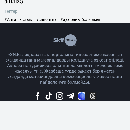
(ВИДЕО)
Тегтер:
#Аптап ыстық
#синоптик
#ауа райы болжамы
«SN.kz» ақпараттық порталына гиперсілтеме жасалған
жағдайда ғана материалдарды қолдануға рұқсат етіледі.
Ақпараттан дәйексөз алынғанда міндетті түрде сілтеме
жасалуы тиіс. Жазбаша түрде рұқсат берілмеген
жағдайда материалдарды коммерциялық мақсаттарға
пайдалануға болмайды.
Жоба жайында
Материалды қолдану тәртібі
Байланыс
Жарнама