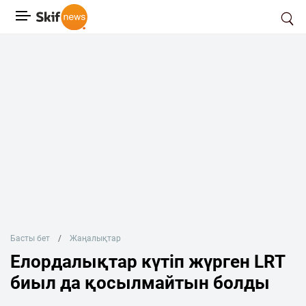
Басты бет
Жаңалықтар
Елордалықтар күтіп жүрген LRT
биыл да қосылмайтын болды