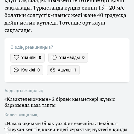
сақталады. Түркістанда күндіз екпіні 15 – 20 м/с
болатын солтүстік-шығыс желі және 40 градусқа
дейін ыстық күтіледі. Төтенше өрт қаупі
сақталады.
Сіздің реакцияңыз?
Ұнайды
0
Ұнамайды
0
Күлкілі
0
Ашулы
1
Алдыңғы жаңалық
«Қазақтелекомның» 2 бірдей қызметкері жұмыс
барысында қаза тапты
Келесі жаңалық
«Намаз оқимын бірақ уахабит емеспін»: Бекболат
Тілеухан көптің көкейіндегі сұрақтың нүктесін қойды