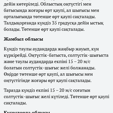
дейін көтеріледі. Облыстың оңтүстігі мен
батысында жоғары өрт қаупі, ал шығысы мен
орталығында төтенше өрт қаупі сақталады.
Талдықорғанда күндіз 35 градусқа дейін ыстық
болады. Төтенше өрт қаупі сақталады.
Жамбыл облысы
Күндіз таулы аудандарда жаңбыр жауып, күн
күркірейді. Оңтүстік-батыста, солтүстік-шығыста
және таулы аудандарда екпіні 15 – 20 м/с
болатын солтүстік-шығыс желі болжанады.
Өңірде төтенше өрт қаупі, ал шығысы мен
оңтүстігінде жоғары өрт қаупі сақталады.
Таразда күндіз екпіні 15 – 20 м/с соғатын
солтүстік-шығыс желі күтіледі. Төтенше өрт қаупі
сақталады.
Қызылорда облысы