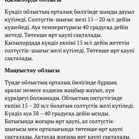
Күндіз облыстың орталық бөлігінде шаңды дауыл
күтіледі. Солтүстік-шығыс желі 15 – 20 м/с дейін
күшейеді. Ауа температурасы 40 градусқа дейін
жетеді. Төтенше өрт қаупі сақталады.
Қызылордада күндіз екпіні 15 м/с дейін жететін
солтүстік-шығыс желі күтіледі. Төтенше өрт қаупі
сақталады.
Маңғыстау облысы
Түнде облыстың орталық бөлігінде бұршақ
аралас немесе аздаған жаңбыр жауып, күн
күркіреуі болжанады. Облыстың оңтүстігінде
екпіні 15 – 20 м/с болатын солтүстік желі күтіледі.
Күндіз ауа 38 – 40 градусқа дейін ысиды.
Батысында жоғары өрт қаупі, ал солтүстік-
шығысы мен орталығында төтенше өрт қаупі
сақталады. Ақтауда жоғары өрт қаупі сақталады.