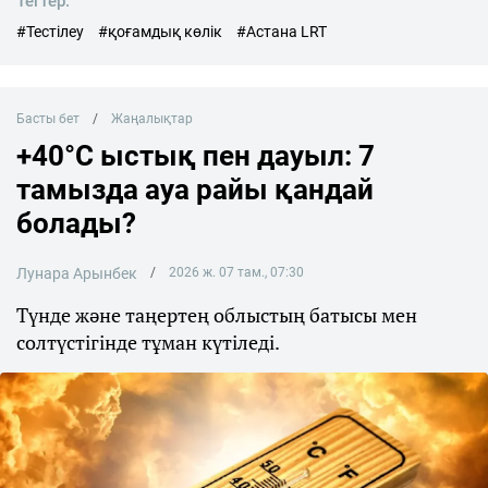
Тегтер:
#Тестілеу
#қоғамдық көлік
#Астана LRT
Басты бет
Жаңалықтар
+40°C ыстық пен дауыл: 7
тамызда ауа райы қандай
болады?
Лунара Арынбек
2026 ж. 07 там., 07:30
Түнде және таңертең облыстың батысы мен
солтүстігінде тұман күтіледі.