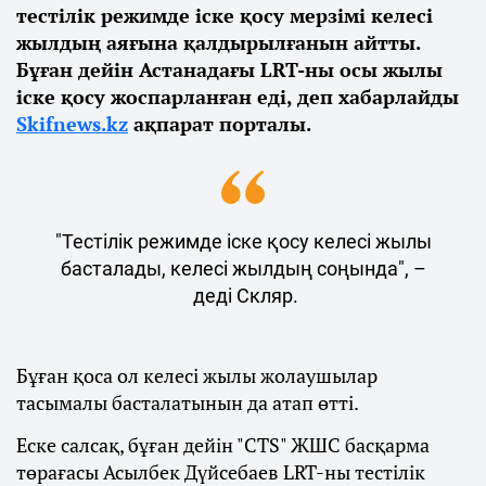
тестілік режимде іске қосу мерзімі келесі
жылдың аяғына қалдырылғанын айтты.
Бұған дейін Астанадағы LRT-ны осы жылы
іске қосу жоспарланған еді, деп хабарлайды
Skifnews.kz
ақпарат порталы.
"Тестілік режимде іске қосу келесі жылы
басталады, келесі жылдың соңында", –
деді Скляр.
Бұған қоса ол келесі жылы жолаушылар
тасымалы басталатынын да атап өтті.
Еске салсақ, бұған дейін "CTS" ЖШС басқарма
төрағасы Асылбек Дүйсебаев LRT-ны тестілік