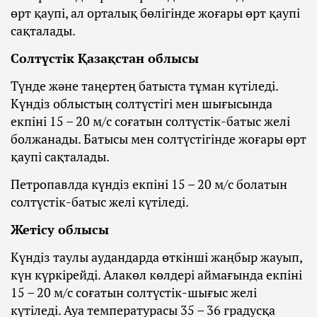
өрт қаупі, ал орталық бөлігінде жоғары өрт қаупі
сақталады.
Солтүстік Қазақстан облысы
Түнде және таңертең батыста тұман күтіледі.
Күндіз облыстың солтүстігі мен шығысында
екпіні 15 – 20 м/с соғатын солтүстік-батыс желі
болжанады. Батысы мен солтүстігінде жоғары өрт
қаупі сақталады.
Петропавлда күндіз екпіні 15 – 20 м/с болатын
солтүстік-батыс желі күтіледі.
Жетісу облысы
Күндіз таулы аудандарда өткінші жаңбыр жауып,
күн күркірейді. Алакөл көлдері аймағында екпіні
15 – 20 м/с соғатын солтүстік-шығыс желі
күтіледі. Ауа температурасы 35 – 36 градусқа