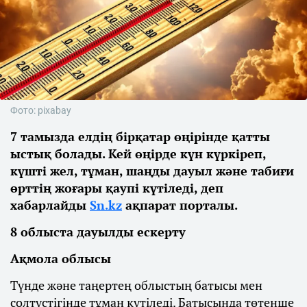
Фото: pixabay
7 тамызда елдің бірқатар өңірінде қатты
ыстық болады. Кей өңірде күн күркіреп,
күшті жел, тұман, шаңды дауыл және табиғи
өрттің жоғары қаупі күтіледі, деп
хабарлайды
Sn.kz
ақпарат порталы.
8 облыста дауылды ескерту
Ақмола облысы
Түнде және таңертең облыстың батысы мен
солтүстігінде тұман күтіледі. Батысында төтенше