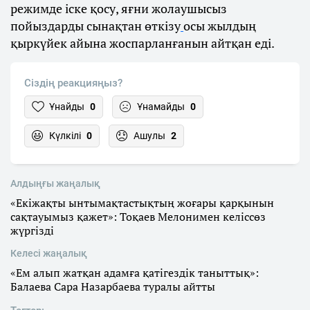
режимде іске қосу, яғни жолаушысыз
пойыздарды сынақтан өткізу
осы жылдың
қыркүйек айына жоспарланғанын айтқан еді.
Сіздің реакцияңыз?
Ұнайды
0
Ұнамайды
0
Күлкілі
0
Ашулы
2
Алдыңғы жаңалық
«Екіжақты ынтымақтастықтың жоғары қарқынын
сақтауымыз қажет»: Тоқаев Мелонимен келіссөз
жүргізді
Келесі жаңалық
«Ем алып жатқан адамға қатігездік таныттық»:
Балаева Сара Назарбаева туралы айтты