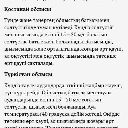
Қостанай облысы
Түнде және таңертең облыстың батысы мен
солтүстігінде тұман күтіледі. Күндіз солтүстігі
мен шығысында екпіні 15 – 20 м/с болатын
солтүстік-батыс желі болжанады. Батысында,
шығысында және орталығында жоғары өрт қаупі,
ал оңтүстігі мен оңтүстік-шығысында төтенше
өрт қаупі сақталады.
Түркістан облысы
Күндіз таулы аудандарда өткінші жаңбыр жауып,
күн күркірейді. Облыстың батысы мен таулы
аудандарында екпіні 15 – 20 м/с соғатын
солтүстік-шығыс желі болжанады. Ауа
температурасы 40 градусқа дейін жетеді. Өңірде
төтенше өрт қаупі, ал шығысында жоғары өрт
қаупі сақталады. Шымкентте төтенше өрт қаупі