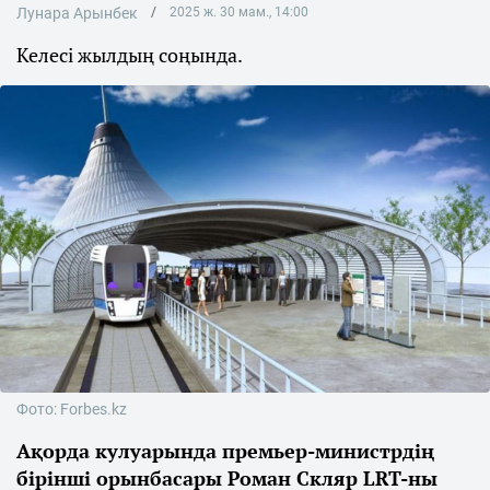
Лунара Арынбек
2025 ж. 30 мам., 14:00
Келесі жылдың соңында.
Фото: Forbes.kz
Ақорда кулуарында премьер-министрдің
бірінші орынбасары Роман Скляр LRT-ны