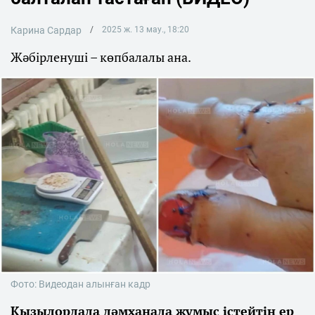
Карина Сардар
2025 ж. 13 мау., 18:20
Жәбірленуші – көпбалалы ана.
Фото: Видеодан алынған кадр
Қызылордада дәмханада жұмыс істейтін ер