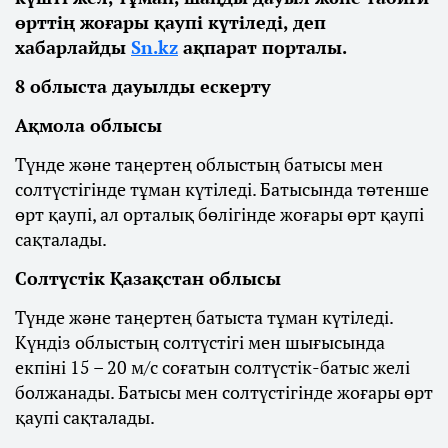
өрттің жоғары қаупі күтіледі, деп
хабарлайды
Sn.kz
ақпарат порталы.
8 облыста дауылды ескерту
Ақмола облысы
Түнде және таңертең облыстың батысы мен
солтүстігінде тұман күтіледі. Батысында төтенше
өрт қаупі, ал орталық бөлігінде жоғары өрт қаупі
сақталады.
Солтүстік Қазақстан облысы
Түнде және таңертең батыста тұман күтіледі.
Күндіз облыстың солтүстігі мен шығысында
екпіні 15 – 20 м/с соғатын солтүстік-батыс желі
болжанады. Батысы мен солтүстігінде жоғары өрт
қаупі сақталады.