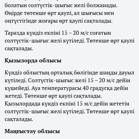
болатын солтүстік-шығыс желі болжанады.
Өңірде төтенше өрт қаупі, ал шығысы мен
оңтүстігінде жоғары өрт қаупі сақталады.
Таразда күндіз екпіні 15 – 20 м/с соғатын
солтүстік-шығыс желі күтіледі. Төтенше өрт қаупі
сақталады.
Қызылорда облысы
Күндіз облыстың орталық бөлігінде шаңды дауыл
күтіледі. Солтүстік-шығыс желі 15 – 20 м/с дейін
күшейеді. Ауа температурасы 40 градусқа дейін
жетеді. Төтенше өрт қаупі сақталады.
Қызылордада күндіз екпіні 15 м/с дейін жететін
солтүстік-шығыс желі күтіледі. Төтенше өрт қаупі
сақталады.
Маңғыстау облысы