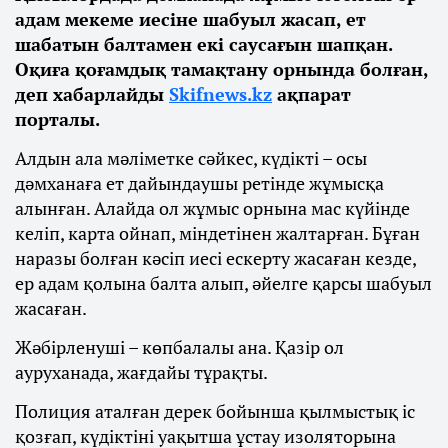
адам мекеме иесіне шабуыл жасап, ет
шабатын балтамен екі саусағын шапқан.
Оқиға қоғамдық тамақтану орнында болған,
деп хабарлайды
Skifnews.kz
ақпарат
порталы.
Алдын ала мәліметке сәйкес, күдікті – осы
дәмханаға ет дайындаушы ретінде жұмысқа
алынған. Алайда ол жұмыс орнына мас күйінде
келіп, карта ойнап, міндетінен жалтарған. Бұған
наразы болған кәсіп иесі ескерту жасаған кезде,
ер адам қолына балта алып, әйелге қарсы шабуыл
жасаған.
Жәбірленуші – көпбалалы ана. Қазір ол
ауруханада, жағдайы тұрақты.
Полиция аталған дерек бойынша қылмыстық іс
қозғап, күдіктіні уақытша ұстау изоляторына