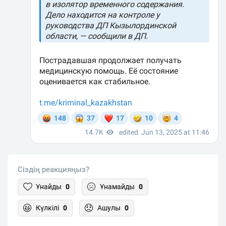
Сіздің реакцияңыз?
Ұнайды
0
Ұнамайды
0
Күлкілі
0
Ашулы
0