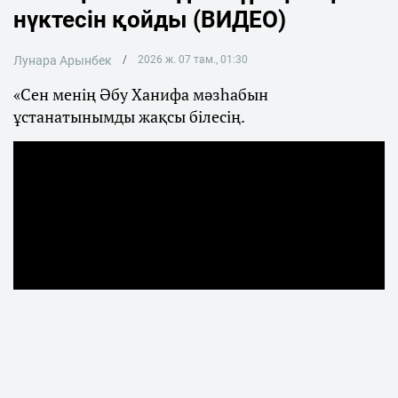
нүктесін қойды (ВИДЕО)
Лунара Арынбек
2026 ж. 07 там., 01:30
«Сен менің Әбу Ханифа мәзһабын
ұстанатынымды жақсы білесің.
Қаңтар оқиғасынан кейін көпшілік