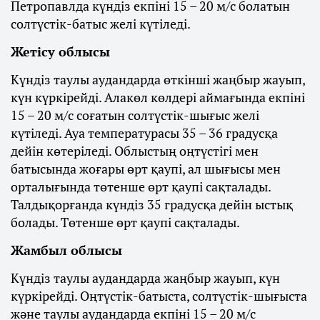
Петропавлда күндіз екпіні 15 – 20 м/с болатын
солтүстік-батыс желі күтіледі.
Жетісу облысы
Күндіз таулы аудандарда өткінші жаңбыр жауып,
күн күркірейді. Алакөл көлдері аймағында екпіні
15 – 20 м/с соғатын солтүстік-шығыс желі
күтіледі. Ауа температурасы 35 – 36 градусқа
дейін көтеріледі. Облыстың оңтүстігі мен
батысында жоғары өрт қаупі, ал шығысы мен
орталығында төтенше өрт қаупі сақталады.
Талдықорғанда күндіз 35 градусқа дейін ыстық
болады. Төтенше өрт қаупі сақталады.
Жамбыл облысы
Күндіз таулы аудандарда жаңбыр жауып, күн
күркірейді. Оңтүстік-батыста, солтүстік-шығыста
және таулы аудандарда екпіні 15 – 20 м/с