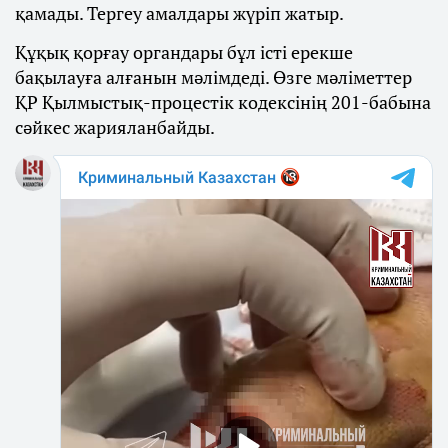
қамады. Тергеу амалдары жүріп жатыр.
Құқық қорғау органдары бұл істі ерекше
бақылауға алғанын мәлімдеді. Өзге мәліметтер
ҚР Қылмыстық-процестік кодексінің 201-бабына
сәйкес жарияланбайды.