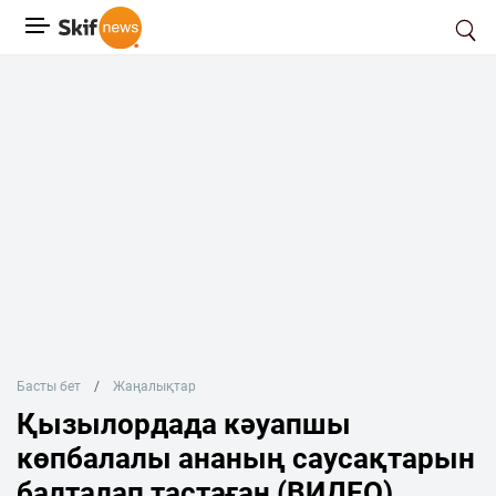
Басты бет
Жаңалықтар
Қызылордада кәуапшы
көпбалалы ананың саусақтарын
балталап тастаған (ВИДЕО)