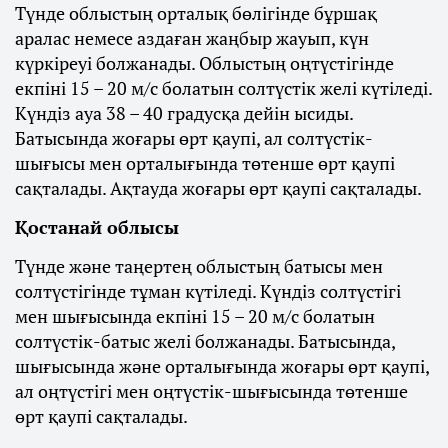
Түнде облыстың орталық бөлігінде бұршақ
аралас немесе аздаған жаңбыр жауып, күн
күркіреуі болжанады. Облыстың оңтүстігінде
екпіні 15 – 20 м/с болатын солтүстік желі күтіледі.
Күндіз ауа 38 – 40 градусқа дейін ысиды.
Батысында жоғары өрт қаупі, ал солтүстік-
шығысы мен орталығында төтенше өрт қаупі
сақталады. Ақтауда жоғары өрт қаупі сақталады.
Қостанай облысы
Түнде және таңертең облыстың батысы мен
солтүстігінде тұман күтіледі. Күндіз солтүстігі
мен шығысында екпіні 15 – 20 м/с болатын
солтүстік-батыс желі болжанады. Батысында,
шығысында және орталығында жоғары өрт қаупі,
ал оңтүстігі мен оңтүстік-шығысында төтенше
өрт қаупі сақталады.