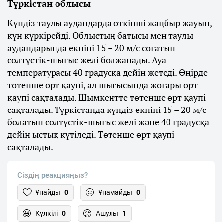
Түркістан облысы
Күндіз таулы аудандарда өткінші жаңбыр жауып,
күн күркірейді. Облыстың батысы мен таулы
аудандарында екпіні 15 – 20 м/с соғатын
солтүстік-шығыс желі болжанады. Ауа
температурасы 40 градусқа дейін жетеді. Өңірде
төтенше өрт қаупі, ал шығысында жоғары өрт
қаупі сақталады. Шымкентте төтенше өрт қаупі
сақталады. Түркістанда күндіз екпіні 15 – 20 м/с
болатын солтүстік-шығыс желі және 40 градусқа
дейін ыстық күтіледі. Төтенше өрт қаупі
сақталады.
Сіздің реакцияңыз?
Ұнайды
0
Ұнамайды
0
Күлкілі
0
Ашулы
1