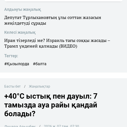
Алдыңғы жаңалық
Депутат Тұрлыхановтың ұлы соттан жазасын
жеңілдетуді сұрады
Келесі жаңалық
Иран тізерледі ме? Израиль тағы соққы жасады –
Трамп үндемей қалмады (ВИДЕО)
Тегтер:
#Қызылорда
#балта
Басты бет
Жаңалықтар
+40°C ыстық пен дауыл: 7
тамызда ауа райы қандай
болады?
Лунара Арынбек
2026 ж. 07 там., 07:30