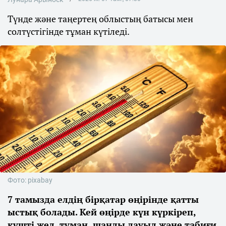
Түнде және таңертең облыстың батысы мен
солтүстігінде тұман күтіледі.
Фото: pixabay
7 тамызда елдің бірқатар өңірінде қатты
ыстық болады. Кей өңірде күн күркіреп,
күшті жел, тұман, шаңды дауыл және табиғи