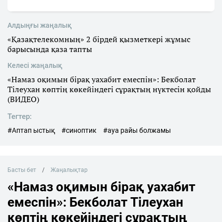
Алдыңғы жаңалық
«Қазақтелекомның» 2 бірдей қызметкері жұмыс
барысында қаза тапты
Келесі жаңалық
«Намаз оқимын бірақ уахабит емеспін»: Бекболат
Тілеухан көптің көкейіндегі сұрақтың нүктесін қойды
(ВИДЕО)
Тегтер:
#Аптап ыстық
#синоптик
#ауа райы болжамы
Басты бет
Жаңалықтар
«Намаз оқимын бірақ уахабит
емеспін»: Бекболат Тілеухан
көптің көкейіндегі сұрақтың