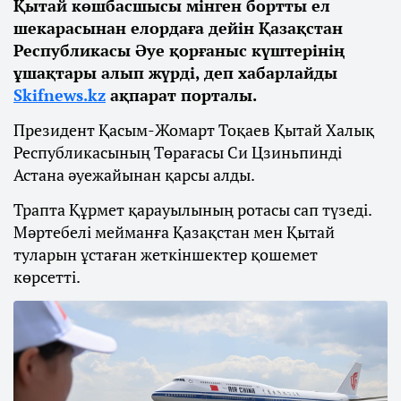
Қытай көшбасшысы мінген бортты ел
шекарасынан елордаға дейін Қазақстан
Республикасы Әуе қорғаныс күштерінің
ұшақтары алып жүрді, деп хабарлайды
Skifnews.kz
ақпарат порталы.
Президент Қасым-Жомарт Тоқаев Қытай Халық
Республикасының Төрағасы Си Цзиньпинді
Астана әуежайынан қарсы алды.
Трапта Құрмет қарауылының ротасы сап түзеді.
Мәртебелі мейманға Қазақстан мен Қытай
туларын ұстаған жеткіншектер қошемет
көрсетті.