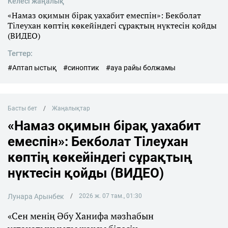
Келесі жаңалық
«Намаз оқимын бірақ уахабит емеспін»: Бекболат
Тілеухан көптің көкейіндегі сұрақтың нүктесін қойды
(ВИДЕО)
Тегтер:
#Аптап ыстық
#синоптик
#ауа райы болжамы
Басты бет
Жаңалықтар
«Намаз оқимын бірақ уахабит
емеспін»: Бекболат Тілеухан
көптің көкейіндегі сұрақтың
нүктесін қойды (ВИДЕО)
Лунара Арынбек
2026 ж. 07 там., 01:30
«Сен менің Әбу Ханифа мәзһабын