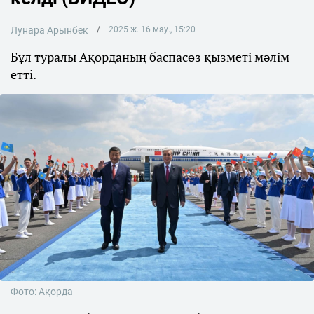
Лунара Арынбек
2025 ж. 16 мау., 15:20
Бұл туралы Ақорданың баспасөз қызметі мәлім
етті.
Фото: Ақорда