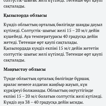
сақталады.
Қызылорда облысы
Күндіз облыстың орталық бөлігінде шаңды дауыл
күтіледі. Солтүстік-шығыс желі 15 – 20 м/с дейін
күшейеді. Ауа температурасы 40 градусқа дейін
жетеді. Төтенше өрт қаупі сақталады.
Қызылордада күндіз екпіні 15 м/с дейін жететін
солтүстік-шығыс желі күтіледі. Төтенше өрт қаупі
сақталады.
Маңғыстау облысы
Түнде облыстың орталық бөлігінде бұршақ
аралас немесе аздаған жаңбыр жауып, күн
күркіреуі болжанады. Облыстың оңтүстігінде
екпіні 15 – 20 м/с болатын солтүстік желі күтіледі.
Күндіз ауа 38 – 40 градусқа дейін ысиды.