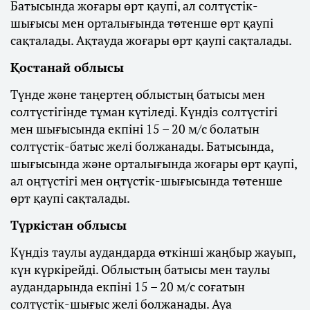
Батысында жоғары өрт қаупі, ал солтүстік-
шығысы мен орталығында төтенше өрт қаупі
сақталады. Ақтауда жоғары өрт қаупі сақталады.
Қостанай облысы
Түнде және таңертең облыстың батысы мен
солтүстігінде тұман күтіледі. Күндіз солтүстігі
мен шығысында екпіні 15 – 20 м/с болатын
солтүстік-батыс желі болжанады. Батысында,
шығысында және орталығында жоғары өрт қаупі,
ал оңтүстігі мен оңтүстік-шығысында төтенше
өрт қаупі сақталады.
Түркістан облысы
Күндіз таулы аудандарда өткінші жаңбыр жауып,
күн күркірейді. Облыстың батысы мен таулы
аудандарында екпіні 15 – 20 м/с соғатын
солтүстік-шығыс желі болжанады. Ауа