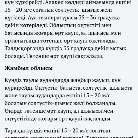
күн күркірейді. Алакөл көлдері аймағында екпіні
15 – 20 м/с соғатын солтүстік-шығыс желі
күтіледі. Ауа температурасы 35 – 36 градусқа
дейін көтеріледі. Облыстың оңтүстігі мен
батысында жоғары өрт қаупі, ал шығысы мен
орталығында төтенше өрт қаупі сақталады.
Талдықорғанда күндіз 35 градусқа дейін ыстық
болады. Төтенше өрт қаупі сақталады.
Жамбыл облысы
Күндіз таулы аудандарда жаңбыр жауып, күн
күркірейді. Оңтүстік-батыста, солтүстік-шығыста
және таулы аудандарда екпіні 15 – 20 м/с
болатын солтүстік-шығыс желі болжанады.
Өңірде төтенше өрт қаупі, ал шығысы мен
оңтүстігінде жоғары өрт қаупі сақталады.
Таразда күндіз екпіні 15 – 20 м/с соғатын
солтүстік-шығыс желі күтіледі. Төтенше өрт қаупі