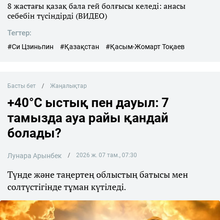
8 жастағы қазақ бала гей болғысы келеді: анасы
себебін түсіндірді (ВИДЕО)
Тегтер:
#Си Цзиньпин
#Қазақстан
#Қасым-Жомарт Тоқаев
Басты бет
Жаңалықтар
+40°C ыстық пен дауыл: 7
тамызда ауа райы қандай
болады?
Лунара Арынбек
2026 ж. 07 там., 07:30
Түнде және таңертең облыстың батысы мен
солтүстігінде тұман күтіледі.