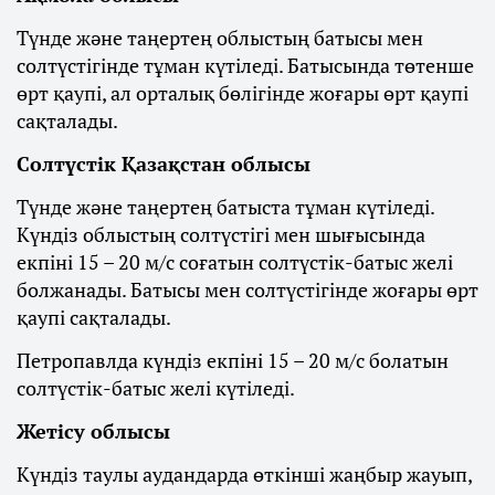
Түнде және таңертең облыстың батысы мен
солтүстігінде тұман күтіледі. Батысында төтенше
өрт қаупі, ал орталық бөлігінде жоғары өрт қаупі
сақталады.
Солтүстік Қазақстан облысы
Түнде және таңертең батыста тұман күтіледі.
Күндіз облыстың солтүстігі мен шығысында
екпіні 15 – 20 м/с соғатын солтүстік-батыс желі
болжанады. Батысы мен солтүстігінде жоғары өрт
қаупі сақталады.
Петропавлда күндіз екпіні 15 – 20 м/с болатын
солтүстік-батыс желі күтіледі.
Жетісу облысы
Күндіз таулы аудандарда өткінші жаңбыр жауып,