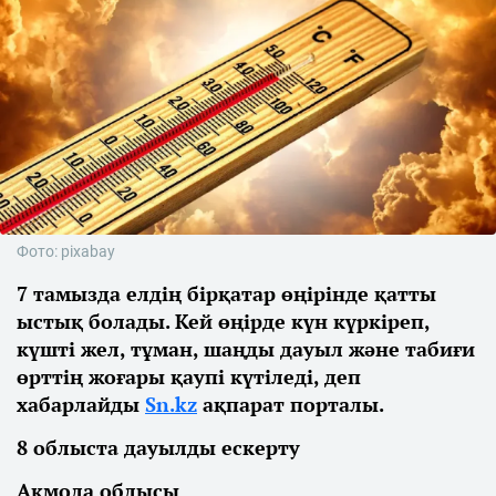
Фото: pixabay
7 тамызда елдің бірқатар өңірінде қатты
ыстық болады. Кей өңірде күн күркіреп,
күшті жел, тұман, шаңды дауыл және табиғи
өрттің жоғары қаупі күтіледі, деп
хабарлайды
Sn.kz
ақпарат порталы.
8 облыста дауылды ескерту
Ақмола облысы