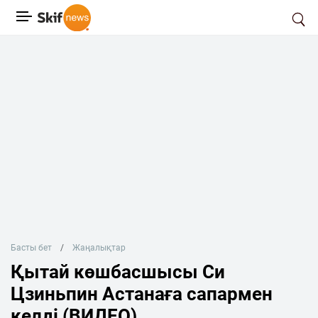
Басты бет
Жаңалықтар
Қытай көшбасшысы Си
Цзиньпин Астанаға сапармен
келді (ВИДЕО)