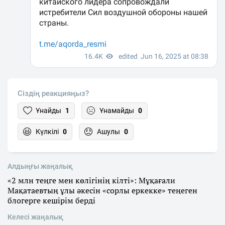
Сіздің реакцияңыз?
Ұнайды
1
Ұнамайды
0
Күлкілі
0
Ашулы
0
Алдыңғы жаңалық
«2 млн теңге мен көлігінің кілті»: Мұқағали
Мақатаевтың ұлы әкесін «сорлы еркекке» теңеген
блогерге кешірім берді
Келесі жаңалық