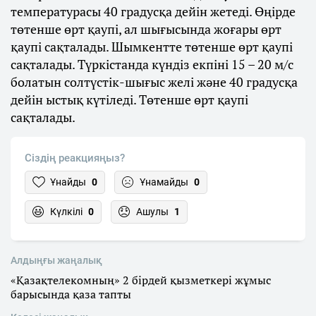
температурасы 40 градусқа дейін жетеді. Өңірде
төтенше өрт қаупі, ал шығысында жоғары өрт
қаупі сақталады. Шымкентте төтенше өрт қаупі
сақталады. Түркістанда күндіз екпіні 15 – 20 м/с
болатын солтүстік-шығыс желі және 40 градусқа
дейін ыстық күтіледі. Төтенше өрт қаупі
сақталады.
Сіздің реакцияңыз?
Ұнайды
0
Ұнамайды
0
Күлкілі
0
Ашулы
1
Алдыңғы жаңалық
«Қазақтелекомның» 2 бірдей қызметкері жұмыс
барысында қаза тапты