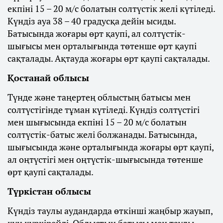
екпіні 15 – 20 м/с болатын солтүстік желі күтіледі.
Күндіз ауа 38 – 40 градусқа дейін ысиды.
Батысында жоғары өрт қаупі, ал солтүстік-
шығысы мен орталығында төтенше өрт қаупі
сақталады. Ақтауда жоғары өрт қаупі сақталады.
Қостанай облысы
Түнде және таңертең облыстың батысы мен
солтүстігінде тұман күтіледі. Күндіз солтүстігі
мен шығысында екпіні 15 – 20 м/с болатын
солтүстік-батыс желі болжанады. Батысында,
шығысында және орталығында жоғары өрт қаупі,
ал оңтүстігі мен оңтүстік-шығысында төтенше
өрт қаупі сақталады.
Түркістан облысы
Күндіз таулы аудандарда өткінші жаңбыр жауып,
күн күркірейді. Облыстың батысы мен таулы