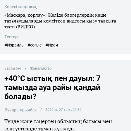
Келесі жаңалық
«Масқара, қорлау»: Желіде блогерлердің көше
тазалаушыларды кемсіткен видеосы қызу талқыға
түсті (ВИДЕО)
Тегтер:
#Израиль
#соғыс
#Иран
Басты бет
Жаңалықтар
+40°C ыстық пен дауыл: 7
тамызда ауа райы қандай
болады?
Лунара Арынбек
2026 ж. 07 там., 07:30
Түнде және таңертең облыстың батысы мен
солтүстігінде тұман күтіледі.