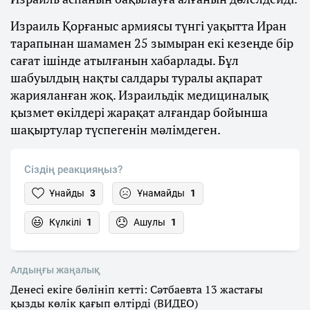
Израиль Қорғаныс армиясы түнгі уақытта Иран
тарапынан шамамен 25 зымыран екі кезеңде бір
сағат ішінде атылғанын хабарлады. Бұл
шабуылдың нақты салдары туралы ақпарат
жарияланған жоқ. Израильдік медициналық
қызмет өкілдері жарақат алғандар бойынша
шақыртулар түспегенін мәлімдеген.
Сіздің реакцияңыз?
Ұнайды
3
Ұнамайды
1
Күлкілі
1
Ашулы
1
Алдыңғы жаңалық
Денесі екіге бөлініп кетті: Сәтбаевта 13 жастағы
қызды көлік қағып өлтірді (ВИДЕО)