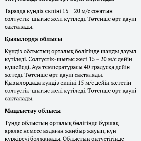
Таразда күндіз екпіні 15 – 20 м/с соғатын
солтүстік-шығыс желі күтіледі. Төтенше өрт қаупі
сақталады.
Қызылорда облысы
Күндіз облыстың орталық бөлігінде шаңды дауыл
күтіледі. Солтүстік-шығыс желі 15 – 20 м/с дейін
күшейеді. Ауа температурасы 40 градусқа дейін
жетеді. Төтенше өрт қаупі сақталады.
Қызылордада күндіз екпіні 15 м/с дейін жететін
солтүстік-шығыс желі күтіледі. Төтенше өрт қаупі
сақталады.
Маңғыстау облысы
Түнде облыстың орталық бөлігінде бұршақ
аралас немесе аздаған жаңбыр жауып, күн
күркіреуі болжанады. Облыстың оңтүстігінде