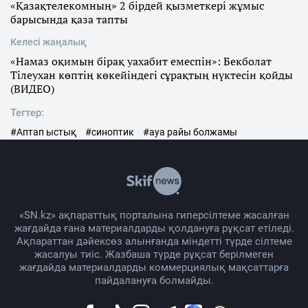
«Қазақтелекомның» 2 бірдей қызметкері жұмыс
барысында қаза тапты
Келесі жаңалық
«Намаз оқимын бірақ уахабит емеспін»: Бекболат
Тілеухан көптің көкейіндегі сұрақтың нүктесін қойды
(ВИДЕО)
Тегтер:
#Аптап ыстық
#синоптик
#ауа райы болжамы
«SN.kz» ақпараттық порталына гиперсілтеме жасалған
жағдайда ғана материалдарды қолдануға рұқсат етіледі.
Ақпараттан дәйексөз алынғанда міндетті түрде сілтеме
жасалуы тиіс. Жазбаша түрде рұқсат берілмеген
жағдайда материалдарды коммерциялық мақсаттарға
пайдалануға болмайды.