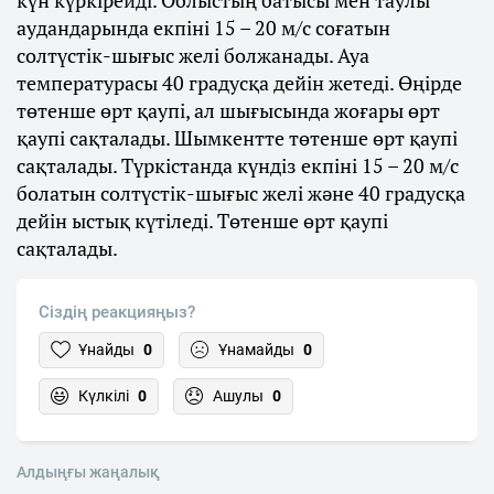
аудандарында екпіні 15 – 20 м/с соғатын
солтүстік-шығыс желі болжанады. Ауа
температурасы 40 градусқа дейін жетеді. Өңірде
төтенше өрт қаупі, ал шығысында жоғары өрт
қаупі сақталады. Шымкентте төтенше өрт қаупі
сақталады. Түркістанда күндіз екпіні 15 – 20 м/с
болатын солтүстік-шығыс желі және 40 градусқа
дейін ыстық күтіледі. Төтенше өрт қаупі
сақталады.
Сіздің реакцияңыз?
Ұнайды
0
Ұнамайды
0
Күлкілі
0
Ашулы
0
Алдыңғы жаңалық