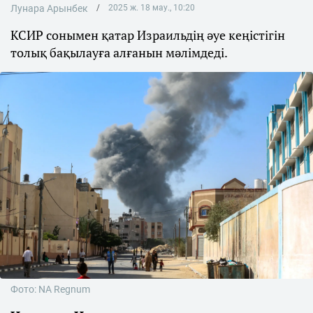
Лунара Арынбек
2025 ж. 18 мау., 10:20
КСИР сонымен қатар Израильдің әуе кеңістігін
толық бақылауға алғанын мәлімдеді.
Фото: NA Regnum