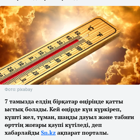
Фото: pixabay
7 тамызда елдің бірқатар өңірінде қатты
ыстық болады. Кей өңірде күн күркіреп,
күшті жел, тұман, шаңды дауыл және табиғи
өрттің жоғары қаупі күтіледі, деп
хабарлайды
Sn.kz
ақпарат порталы.