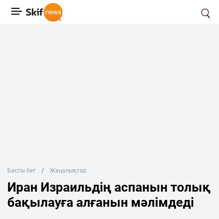
Басты бет
Жаңалықтар
Иран Израильдің аспанын толық
бақылауға алғанын мәлімдеді