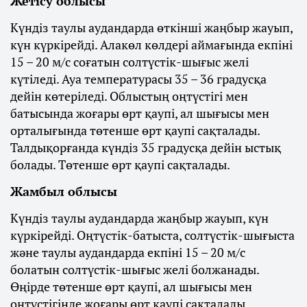
Жетісу облысы
Күндіз таулы аудандарда өткінші жаңбыр жауып,
күн күркірейді. Алакөл көлдері аймағында екпіні
15 – 20 м/с соғатын солтүстік-шығыс желі
күтіледі. Ауа температурасы 35 – 36 градусқа
дейін көтеріледі. Облыстың оңтүстігі мен
батысында жоғары өрт қаупі, ал шығысы мен
орталығында төтенше өрт қаупі сақталады.
Талдықорғанда күндіз 35 градусқа дейін ыстық
болады. Төтенше өрт қаупі сақталады.
Жамбыл облысы
Күндіз таулы аудандарда жаңбыр жауып, күн
күркірейді. Оңтүстік-батыста, солтүстік-шығыста
және таулы аудандарда екпіні 15 – 20 м/с
болатын солтүстік-шығыс желі болжанады.
Өңірде төтенше өрт қаупі, ал шығысы мен
оңтүстігінде жоғары өрт қаупі сақталады.