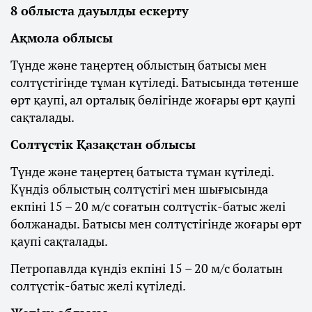
8 облыста дауылды ескерту
Ақмола облысы
Түнде және таңертең облыстың батысы мен
солтүстігінде тұман күтіледі. Батысында төтенше
өрт қаупі, ал орталық бөлігінде жоғары өрт қаупі
сақталады.
Солтүстік Қазақстан облысы
Түнде және таңертең батыста тұман күтіледі.
Күндіз облыстың солтүстігі мен шығысында
екпіні 15 – 20 м/с соғатын солтүстік-батыс желі
болжанады. Батысы мен солтүстігінде жоғары өрт
қаупі сақталады.
Петропавлда күндіз екпіні 15 – 20 м/с болатын
солтүстік-батыс желі күтіледі.