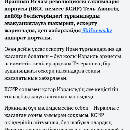
Иранның Ислам революциясы сақшылары
корпусы (IRGC немесе КСИР) Тель-Авивтің
кейбір бөліктеріндегі тұрғындарды
эвакуациялауға шақырып, ескерту
жариялады, деп хабарлайды
Skifnews.kz
ақпарат порталы.
Оған дейін ұқсас ескерту Иран тұрғындарына да
жасалған болатын – бұл жолы Израиль армиясы
әлеуметтік желілер арқылы Тегеранның бір
ауданындағы әскери нысандарға соққы
жасалатынын хабарлаған.
КСИР сонымен қатар Израильдің әуе кеңістігін
толық бақылауға алғанын мәлімдеді.
Иранның бұл мәлімдемесіне себеп – Израильге
жасалған соңғы зымыран соққысы. КСИР
өкілдерінің айтуынша, бұл шабуыл олардың
Израиль аспанын бақылауға алғанын дәлелдейді.