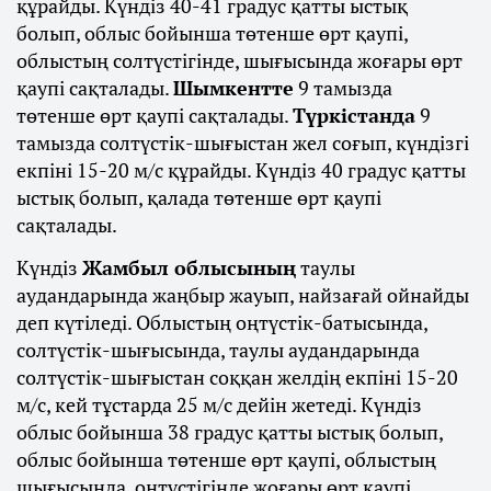
құрайды. Күндіз 40-41 градус қатты ыстық
болып, облыс бойынша төтенше өрт қаупі,
облыстың солтүстігінде, шығысында жоғары өрт
қаупі сақталады.
Шымкентте
9 тамызда
төтенше өрт қаупі сақталады.
Түркістанда
9
тамызда солтүстік-шығыстан жел соғып, күндізгі
екпіні 15-20 м/с құрайды. Күндіз 40 градус қатты
ыстық болып, қалада төтенше өрт қаупі
сақталады.
Күндіз
Жамбыл облысының
таулы
аудандарында жаңбыр жауып, найзағай ойнайды
деп күтіледі. Облыстың оңтүстік-батысында,
солтүстік-шығысында, таулы аудандарында
солтүстік-шығыстан соққан желдің екпіні 15-20
м/с, кей тұстарда 25 м/с дейін жетеді. Күндіз
облыс бойынша 38 градус қатты ыстық болып,
облыс бойынша төтенше өрт қаупі, облыстың
шығысында, оңтүстігінде жоғары өрт қаупі