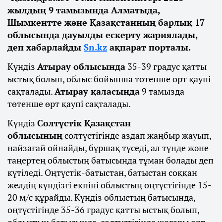
жылдың 9 тамызында Алматыда,
Шымкентте және Қазақстанның барлық 17
облысында дауылды ескерту жариялады,
деп хабарлайды
Sn.kz
ақпарат порталы.
Күндіз
Атырау облысында
35-39 градус қатты
ыстық болып, облыс бойынша төтенше өрт қаупі
сақталады.
Атырау қаласында
9 тамызда
төтенше өрт қаупі сақталады.
Күндіз
Солтүстік Қазақстан
облысының
солтүстігінде аздап жаңбыр жауып,
найзағай ойнайды, бұршақ түседі, ал түнде және
таңертең облыстың батысында тұман болады деп
күтіледі. Оңтүстік-батыстан, батыстан соққан
желдің күндізгі екпіні облыстың оңтүстігінде 15-
20 м/с құрайды. Күндіз облыстың батысында,
оңтүстігінде 35-36 градус қатты ыстық болып,