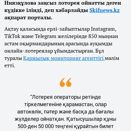
Ниязқұлова заңсыз лоторея ойнатты деген
күдікке ілінді, деп хабарлайды
Skifnews.kz
ақпарат порталы.
Ақтау қаласында ерлі-зайыптылар Instagram,
TikTok және Telegram желілерінде 850 мыңнан
астам оқырмандарының арасында ауқымды
онлайн-лотереялар ұйымдастырған. Бұл
туралы
Қаржылық мониторинг агенттігі
мәлім
етті.
“Лотерея операторы ретінде
тіркелмегеніне қарамастан, олар
автокөлік, пәтер және басқа да бағалы
жүлделер ойнатқан. Қатысушылар құны
500-ден 50 000 теңгені құрайтын билет