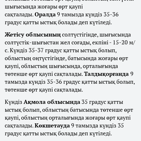
шығысында жоғары өрт қаупі
сақталады.
Оралда
9 тамызда күндіз 35-36
градус қатты ыстық болады деп күтіледі.
Жетісу облысының
солтүстігінде, шығысында
солтүстік-шығыстан жел соғады, екпіні - 15-20 м/
с. Күндіз 35-37 градус қатты ыстық болып,
облыстың оңтүстігінде, батысында жоғары өрт
қаупі, облыстың шығысында, орталығында
төтенше өрт қаупі сақталады.
Талдықорғанда
9
тамызда күндіз 35-36 градус қатты ыстық болып,
төтенше өрт қаупі сақталады.
Күндіз
Ақмола облысында
35 градус қатты
ыстық болып, облыстың батысында төтенше өрт
қаупі, облыстың орталығында жоғары өрт қаупі
сақталады.
Көкшетауда
9 тамызда күндіз 35
градус қатты ыстық болады деп күтіледі.