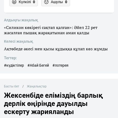
Күлкілі
0
Ашулы
0
Алдыңғы жаңалық
«Силикон көкірегі сақтап қалған»: Әйел 22 рет
жасалған пышақ жарақатынан аман қалды
Келесі жаңалық
Ақтөбеде әкесі мен қызы құдыққа құлап көз жұмды
Тегтер:
#күдіктілер
#Абай Бегей
#лотерея
Басты бет
Жаңалықтар
Жексенбіде еліміздің барлық
дерлік өңірінде дауылды
ескерту жарияланды