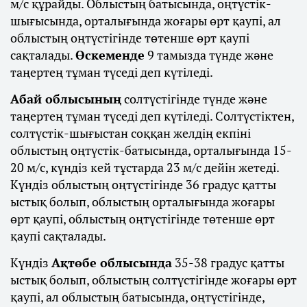
м/с құрайды. Облыстың батысында, оңтүстік-
шығысында, орталығында жоғары өрт қаупі, ал
облыстың оңтүстігінде төтенше өрт қаупі
сақталады.
Өскеменде
9 тамызда түнде және
таңертең тұман түседі деп күтіледі.
Абай облысының
солтүстігінде түнде және
таңертең тұман түседі деп күтіледі. Солтүстіктен,
солтүстік-шығыстан соққан желдің екпіні
облыстың оңтүстік-батысында, орталығында 15-
20 м/с, күндіз кей тұстарда 23 м/с дейін жетеді.
Күндіз облыстың оңтүстігінде 36 градус қатты
ыстық болып, облыстың орталығында жоғары
өрт қаупі, облыстың оңтүстігінде төтенше өрт
қаупі сақталады.
Күндіз
Ақтөбе облысында
35-38 градус қатты
ыстық болып, облыстың солтүстігінде жоғары өрт
қаупі, ал облыстың батысында, оңтүстігінде,