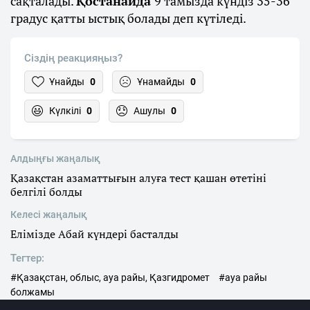
сақталады.
Қостанайда
9 тамызда күндіз 35-36
градус қатты ыстық болады деп күтіледі.
Сіздің реакцияңыз?
Ұнайды
0
Ұнамайды
0
Күлкілі
0
Ашулы
0
Алдыңғы жаңалық
Қазақстан азаматтығын алуға тест қашан өтетіні
белгілі болды
Келесі жаңалық
Елімізде Абай күндері басталды
Тегтер:
#Қазақстан, облыс, ауа райы, Қазгидромет
#ауа райы
болжамы