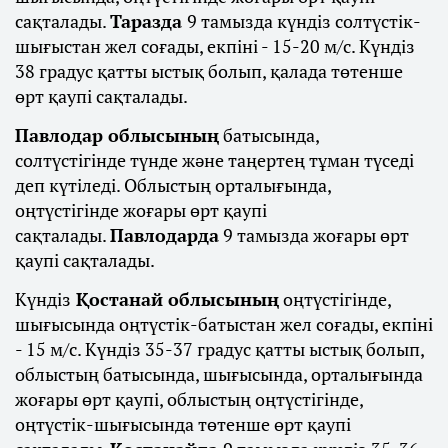
сақталады.
Таразда
9 тамызда күндіз солтүстік-
шығыстан жел соғады, екпіні - 15-20 м/с. Күндіз
38 градус қатты ыстық болып, қалада төтенше
өрт қаупі сақталады.
Павлодар облысының
батысында,
солтүстігінде түнде және таңертең тұман түседі
деп күтіледі. Облыстың орталығында,
оңтүстігінде жоғары өрт қаупі
сақталады.
Павлодарда
9 тамызда жоғары өрт
қаупі сақталады.
Күндіз
Қостанай облысының
оңтүстігінде,
шығысында оңтүстік-батыстан жел соғады, екпіні
- 15 м/с. Күндіз 35-37 градус қатты ыстық болып,
облыстың батысында, шығысында, орталығында
жоғары өрт қаупі, облыстың оңтүстігінде,
оңтүстік-шығысында төтенше өрт қаупі