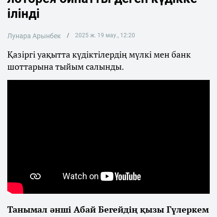
ілінді
Лунара Арынбек
2025 ж. 19 мау., 12:20
Қазіргі уақытта күдіктілердің мүлкі мен банк
шоттарына тыйым салынды.
Танымал әнші Абай Бегейдің қызы Гүлеркем