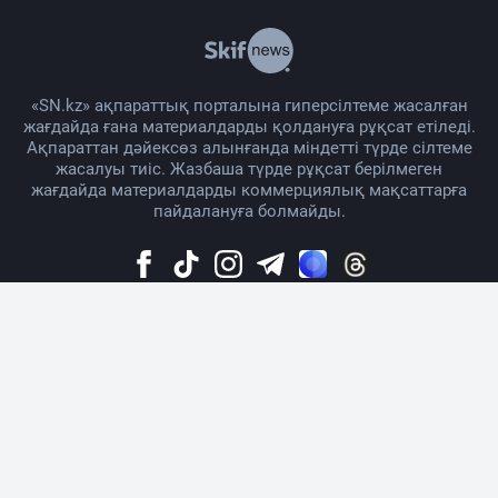
«SN.kz» ақпараттық порталына гиперсілтеме жасалған
жағдайда ғана материалдарды қолдануға рұқсат етіледі.
Ақпараттан дәйексөз алынғанда міндетті түрде сілтеме
жасалуы тиіс. Жазбаша түрде рұқсат берілмеген
жағдайда материалдарды коммерциялық мақсаттарға
пайдалануға болмайды.
Жоба жайында
Материалды қолдану тәртібі
Байланыс
Жарнама