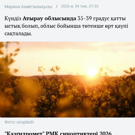
Марина Ахметжанқызы
2026 ж. 09 там., 07:30
Күндіз
Атырау облысында
35-39 градус қатты
ыстық болып, облыс бойынша төтенше өрт қаупі
сақталады.
Фото: unsplash
"Қазгидромет" РМК синоптиктері 2026