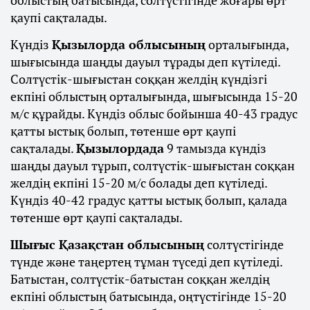
облыстың батысында, солтүстігінде жоғары өрт
қаупі сақталады.
Күндіз
Қызылорда облысының
орталығында,
шығысында шаңды дауыл тұрады деп күтіледі.
Солтүстік-шығыстан соққан желдің күндізгі
екпіні облыстың орталығында, шығысында 15-20
м/с құрайды. Күндіз облыс бойынша 40-43 градус
қатты ыстық болып, төтенше өрт қаупі
сақталады.
Қызылордада
9 тамызда күндіз
шаңды дауыл тұрып, солтүстік-шығыстан соққан
желдің екпіні 15-20 м/с болады деп күтіледі.
Күндіз 40-42 градус қатты ыстық болып, қалада
төтенше өрт қаупі сақталады.
Шығыс Қазақстан облысының
солтүстігінде
түнде және таңертең тұман түседі деп күтіледі.
Батыстан, солтүстік-батыстан соққан желдің
екпіні облыстың батысында, оңтүстігінде 15-20