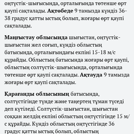
оңтүстік-шығысында, орталығында төтенше өрт
қаупі сақталады.
Ақтөбеде
9 тамызда күндіз 36-
38 градус қатты ыстық болып, жоғары өрт қаупі
сақталады.
Маңғыстау облысында
шығыстан, оңтүстік-
шығыстан жел соғып, күндіз облыстың
батысында, орталығындағы екпіні 15-18 м/с
құрайды. Облыстың батысында жоғары өрт қаупі,
облыстың солтүстік-шығысында, орталығында
төтенше өрт қаупі сақталады.
Ақтауда
9 тамызда
жоғары өрт қаупі сақталады.
Қарағанды облысының
батысында,
солтүстігінде түнде және таңертең тұман түседі
деп күтіледі. Солтүстік-шығыстан, шығыстан
соққан желдің екпіні облыстың оңтүстігінде 15 м/
с құрайды. Күндіз облыстың оңтүстігінде 36
градус қатты ыстық болып, облыстың