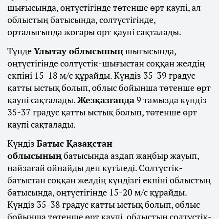
шығысында, оңтүстігінде төтенше өрт қаупі, ал
облыстың батысында, солтүстігінде,
орталығында жоғары өрт қаупі сақталады.
Түнде
Ұлытау облысының
шығысында,
оңтүстігінде солтүстік-шығыстан соққан желдің
екпіні 15-18 м/с құрайды. Күндіз 35-39 градус
қатты ыстық болып, облыс бойынша төтенше өрт
қаупі сақталады.
Жезқазғанда
9 тамызда күндіз
35-37 градус қатты ыстық болып, төтенше өрт
қаупі сақталады.
Күндіз
Батыс Қазақстан
облысының
батысында аздап жаңбыр жауып,
найзағай ойнайды деп күтіледі. Солтүстік-
батыстан соққан желдің күндізгі екпіні облыстың
батысында, оңтүстігінде 15-20 м/с құрайды.
Күндіз 35-38 градус қатты ыстық болып, облыс
бойынша төтенше өрт қаупі, облыстың солтүстік-