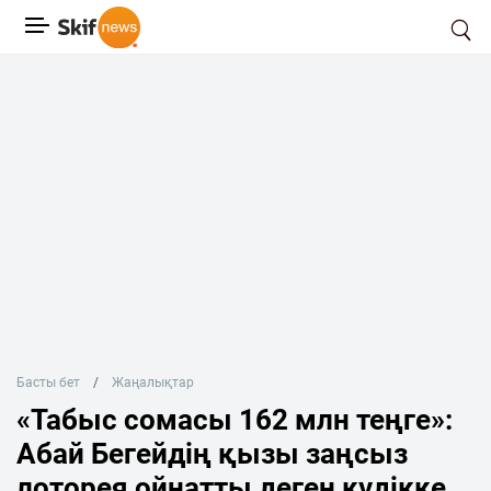
Басты бет
Жаңалықтар
«Табыс сомасы 162 млн теңге»:
Абай Бегейдің қызы заңсыз
лоторея ойнатты деген күдікке