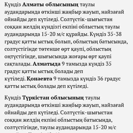
Күндіз
Алматы облысының
таулы
аудандарында өткінші жаңбыр жауып, найзағай
ойнайды деп күтіледі. Солтүстік-шығыстан
соққан желдің күндізгі екпіні облыстың таулы
аудандарында 15-20 м/с құрайды. Күндіз 35-38
градус қатты ыстық болып, облыстың батысында,
солтүстігінде төтенше өрт қаупі, облыстың
оңтүстігінде, шығысында жоғары өрт қаупі
сақталады.
Алматыда
9 тамызда күндіз 35
градус қатты ыстық болады деп
күтіледі.
Қонаевта
9 тамызда күндіз 36 градус
қатты ыстық болады деп күтіледі.
Күндіз
Түркістан облысының
таулы
аудандарында өткінші жаңбыр жауып, найзағай
ойнайды деп күтіледі. Солтүстік-шығыстан
соққан желдің екпіні облыстың батысында,
солтүстігінде, таулы аудандарында 15-20 м/с