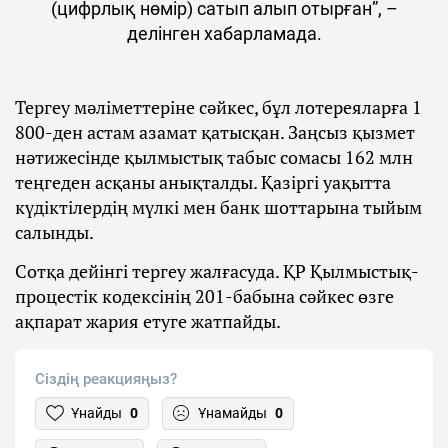
(цифрлық нөмір) сатып алып отырған”, –
делінген хабарламада.
Тергеу мәліметтеріне сәйкес, бұл лотереяларға 1
800-ден астам азамат қатысқан. Заңсыз қызмет
нәтижесінде қылмыстық табыс сомасы 162 млн
теңгеден асқаны анықталды. Қазіргі уақытта
күдіктілердің мүлкі мен банк шоттарына тыйым
салынды.
Сотқа дейінгі тергеу жалғасуда. ҚР Қылмыстық-
процестік кодексінің 201-бабына сәйкес өзге
ақпарат жария етуге жатпайды.
Сіздің реакцияңыз?
Ұнайды
0
Ұнамайды
0