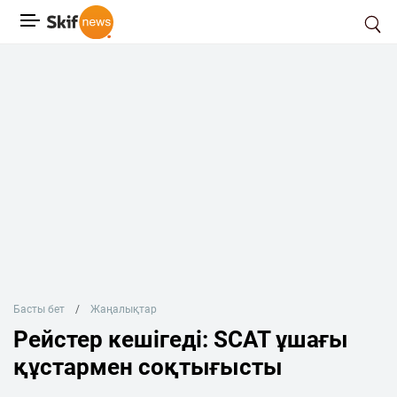
Басты бет
Жаңалықтар
Рейстер кешігеді: SCAT ұшағы
құстармен соқтығысты