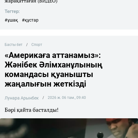
жарақаттаған (ВИДЕО)
Тегтер:
#ұшақ
#құстар
Басты бет
Спорт
«Америкаға аттанамыз»:
Жәнібек Әлімханұлының
командасы қуанышты
жаңалығын жеткізді
Лунара Арынбек
2026 ж. 06 там., 09:40
Бәрі қайта басталды!