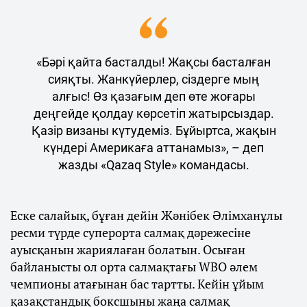
«Бәрі қайта басталды! Жақсы басталған
сияқты. Жанкүйерлер, сіздерге мың
алғыс! Өз қазағым деп өте жоғары
деңгейде қолдау көрсетіп жатырсыздар.
Қазір визаны күтудеміз. Бұйыртса, жақын
күндері Америкаға аттанамыз», – деп
жазды «Qazaq Style» командасы.
Еске салайық, бұған дейін Жәнібек Әлімханұлы
ресми түрде суперорта салмақ дәрежесіне
ауысқанын жариялаған болатын. Осыған
байланысты ол орта салмақтағы WBO әлем
чемпионы атағынан бас тартты. Кейін ұйым
қазақстандық боксшыны жаңа салмақ