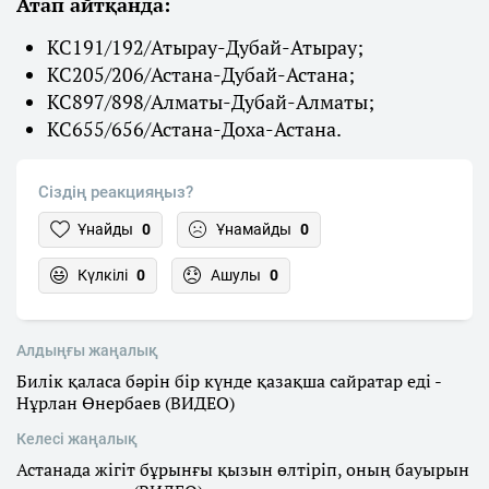
Атап айтқанда:
КС191/192/Атырау-Дубай-Атырау;
КС205/206/Астана-Дубай-Астана;
КС897/898/Алматы-Дубай-Алматы;
КС655/656/Астана-Доха-Астана.
Сіздің реакцияңыз?
Ұнайды
0
Ұнамайды
0
Күлкілі
0
Ашулы
0
Алдыңғы жаңалық
Билік қаласа бәрін бір күнде қазақша сайратар еді -
Нұрлан Өнербаев (ВИДЕО)
Келесі жаңалық
Астанада жігіт бұрынғы қызын өлтіріп, оның бауырын