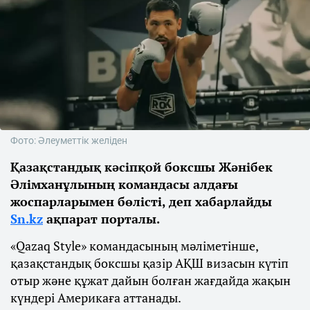
Фото: Әлеуметтік желіден
Қазақстандық кәсіпқой боксшы Жәнібек
Әлімханұлының командасы алдағы
жоспарларымен бөлісті, деп хабарлайды
Sn.kz
ақпарат порталы.
«Qazaq Style» командасының мәліметінше,
қазақстандық боксшы қазір АҚШ визасын күтіп
отыр және құжат дайын болған жағдайда жақын
күндері Америкаға аттанады.