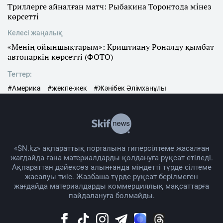
Триллерге айналған матч: Рыбакина Торонтода мінез
көрсетті
Келесі жаңалық
«Менің ойыншықтарым»: Криштиану Роналду қымбат
автопаркін көрсетті (ФОТО)
Тегтер:
#Америка
#жекпе-жек
#Жәнібек Әлімханұлы
«SN.kz» ақпараттық порталына гиперсілтеме жасалған
жағдайда ғана материалдарды қолдануға рұқсат етіледі.
Ақпараттан дәйексөз алынғанда міндетті түрде сілтеме
жасалуы тиіс. Жазбаша түрде рұқсат берілмеген
жағдайда материалдарды коммерциялық мақсаттарға
пайдалануға болмайды.