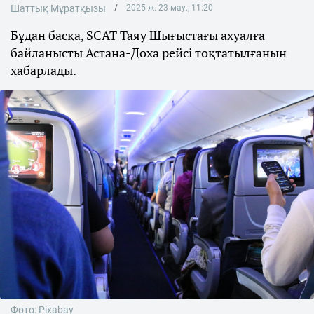
Шаттық Мұратқызы
2025 ж. 23 мау., 11:20
Бұдан басқа, SCAT Таяу Шығыстағы ахуалға
байланысты Астана-Доха рейсі тоқтатылғанын
хабарлады.
Фото: Pixabay