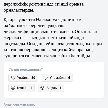
дәрежесінің рейтингінде екінші орынға
орналастырды.
Қазіргі уақытта Әлімханұлы допингке
байланысты берілген уақытша
дисквалификациясын өтеп жатыр. Оның жаза
мерзімі осы жылдың желтоқсан айында
аяқталады. Осыдан кейін қазақстандық былғары
қолғап шебері шаршы алаңға қайта оралып,
суперорта салмақтағы мансабын бастайды.
Сіздің реакцияңыз?
Ұнайды
80
Ұнамайды
6
Күлкілі
1
Ашулы
1
Алдыңғы жаңалық