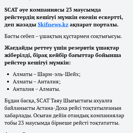
SCAT әуе компаниясы 23 маусымда
рейстердің кешігуі мүмкін екенін ескертті,
деп жазады
Skifnews.kz
ақпарат порталы.
Басты себеп – ұшақтың құстармен соқтығысуы.
Жағдайды реттеу үшін резервтік ұшақтар
жіберілді, бірақ кейбір бағыттар бойынша
рейстер кешігуі мүмкін:
Алматы – Шарм-эль-Шейх;
Алматы – Анталия;
Анталия – Алматы.
Бұдан басқа, SCAT Таяу Шығыстағы ахуалға
байланысты Астана-Доха рейсі тоқтатылғанын
хабарлады. Осыған дейін отандық компаниялар
тобы 23 маусымда бірнеше рейсті тоқтататты.