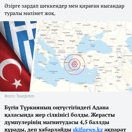
Әзірге зардап шеккендер мен қираған нысандар
туралы мәлімет жоқ.
Фото: Tourprom
Бүгін Түркияның оңтүстігіндегі Адана
қаласында жер сілкінісі болды. Жерасты
дүмпулерінің магнитудасы 4,5 баллды
құрады, деп хабарлайды
skifnews,kz
ақпарат