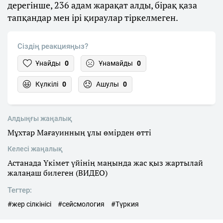
дерегінше, 236 адам жарақат алды, бірақ қаза
тапқандар мен ірі қираулар тіркелмеген.
Сіздің реакцияңыз?
Ұнайды
0
Ұнамайды
0
Күлкілі
0
Ашулы
0
Алдыңғы жаңалық
Мұхтар Мағауинның ұлы өмірден өтті
Келесі жаңалық
Астанада Үкімет үйінің маңында жас қыз жартылай
жалаңаш билеген (ВИДЕО)
Тегтер:
#жер сілкінісі
#сейсмология
#Түркия