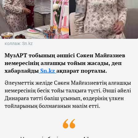
коллаж: Sn.kz
МузАРТ тобының әншісі Сәкен Майғазиев
немересінің алғашқы тойын жасады, деп
хабарлайды
Sn.kz
ақпарат порталы.
Әлеуметтік желіде Сәкен Майғазиевтің алғашқы
немересінің бесік тойы талқыға түсті. Әнші әйелі
Динараға тәтті бәліш ұсынып, өздерінің үлкен
тойларының болмағанын мәлім етті.