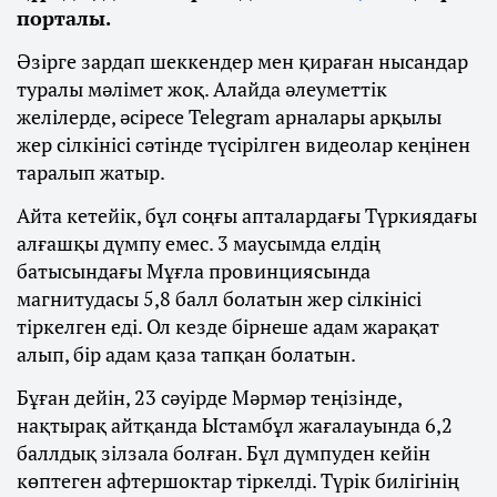
порталы.
Әзірге зардап шеккендер мен қираған нысандар
туралы мәлімет жоқ. Алайда әлеуметтік
желілерде, әсіресе Telegram арналары арқылы
жер сілкінісі сәтінде түсірілген видеолар кеңінен
таралып жатыр.
Айта кетейік, бұл соңғы апталардағы Түркиядағы
алғашқы дүмпу емес. 3 маусымда елдің
батысындағы Мұғла провинциясында
магнитудасы 5,8 балл болатын жер сілкінісі
тіркелген еді. Ол кезде бірнеше адам жарақат
алып, бір адам қаза тапқан болатын.
Бұған дейін, 23 сәуірде Мәрмәр теңізінде,
нақтырақ айтқанда Ыстамбұл жағалауында 6,2
баллдық зілзала болған. Бұл дүмпуден кейін
көптеген афтершоктар тіркелді. Түрік билігінің