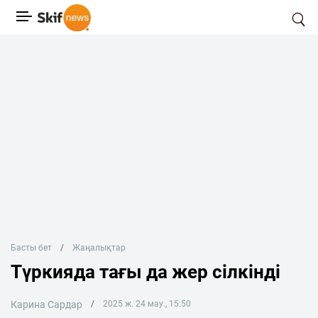
Басты бет
Жаңалықтар
Түркияда тағы да жер сілкінді
Карина Сардар
2025 ж. 24 мау., 15:50