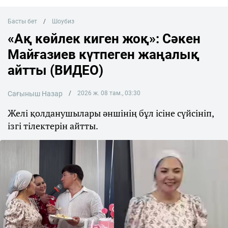
Басты бет
Шоубиз
«Ақ көйлек киген жоқ»: Сәкен
Майғазиев күтпеген жаңалық
айтты (ВИДЕО)
Сағыныш Назар
2026 ж. 08 там., 03:30
Желі қолданушылары әншінің бұл ісіне сүйсініп,
ізгі тілектерін айтты.