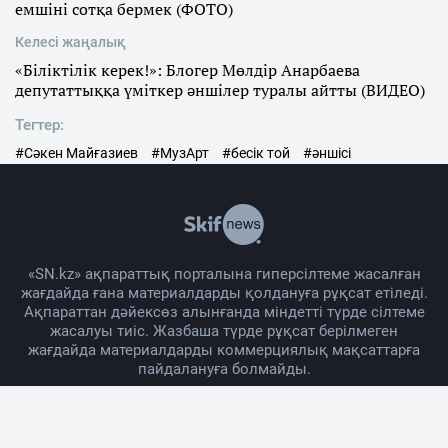
емшіні сотқа бермек (ФОТО)
Келесі жаңалық
«Біліктілік керек!»: Блогер Мөлдір Анарбаева
депутаттыққа үміткер әншілер туралы айтты (ВИДЕО)
Тегтер:
#Сәкен Майғазиев
#МузАрт
#бесік той
#әншісі
«SN.kz» ақпараттық порталына гиперсілтеме жасалған
жағдайда ғана материалдарды қолдануға рұқсат етіледі.
Ақпараттан дәйексөз алынғанда міндетті түрде сілтеме
жасалуы тиіс. Жазбаша түрде рұқсат берілмеген
жағдайда материалдарды коммерциялық мақсаттарға
пайдалануға болмайды.