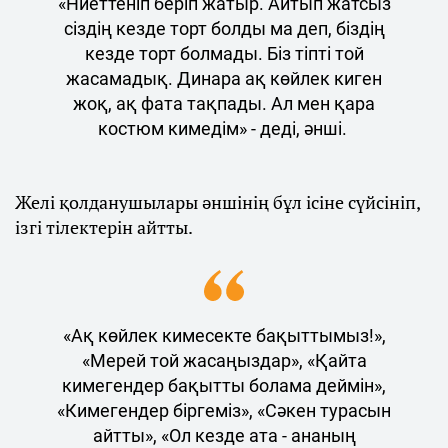
«Ниеттеніп беріп жатыр. Айтып жатсыз
сіздің кезде торт болды ма деп, біздің
кезде торт болмады. Біз тіпті той
жасамадық. Динара ақ көйлек киген
жоқ, ақ фата тақпады. Ал мен қара
костюм кимедім» - деді, әнші.
Желі қолданушылары әншінің бұл ісіне сүйсініп,
ізгі тілектерін айтты.
«Ақ көйлек кимесекте бақыттымыз!»,
«Мерей той жасаңыздар», «Қайта
кимегендер бақытты болама деймін»,
«Кимегендер біргеміз», «Сәкен турасын
айтты», «Ол кезде ата - ананың