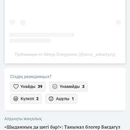
Публикация от Айнур Есмурзина (@ainur_askarkyzy)
Сіздің реакцияңыз?
Ұнайды
39
Ұнамайды
3
Күлкілі
2
Ашулы
1
Алдыңғы жаңалық
«Шыдамның да шегі бар!»: Танымал блогер Бағдагүл