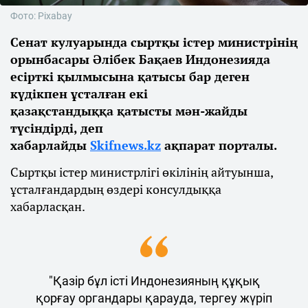
Фото: Pixabay
Сенат кулуарында сыртқы істер министрінің
орынбасары Әлібек Бақаев Индонезияда
есірткі қылмысына қатысы бар деген
күдікпен ұсталған екі
қазақстандыққа қатысты мән-жайды
түсіндірді, деп
хабарлайды
Skifnews.kz
ақпарат порталы.
Сыртқы істер министрлігі өкілінің айтуынша,
ұсталғандардың өздері консулдыққа
хабарласқан.
"Қазір бұл істі Индонезияның құқық
қорғау органдары қарауда, тергеу жүріп