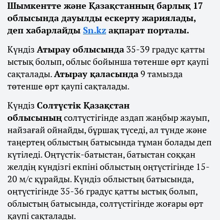
Шымкентте және Қазақстанның барлық 17
облысында дауылды ескерту жариялады,
деп хабарлайды
Sn.kz
ақпарат порталы.
Күндіз
Атырау облысында
35-39 градус қатты
ыстық болып, облыс бойынша төтенше өрт қаупі
сақталады.
Атырау қаласында
9 тамызда
төтенше өрт қаупі сақталады.
Күндіз
Солтүстік Қазақстан
облысының
солтүстігінде аздап жаңбыр жауып,
найзағай ойнайды, бұршақ түседі, ал түнде және
таңертең облыстың батысында тұман болады деп
күтіледі. Оңтүстік-батыстан, батыстан соққан
желдің күндізгі екпіні облыстың оңтүстігінде 15-
20 м/с құрайды. Күндіз облыстың батысында,
оңтүстігінде 35-36 градус қатты ыстық болып,
облыстың батысында, солтүстігінде жоғары өрт
қаупі сақталады.