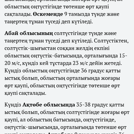
облыстың оңтүстігінде төтенше өрт қаупі
сақталады.
Өскеменде
9 тамызда түнде және
таңертең тұман түседі деп күтіледі.
Абай облысының
солтүстігінде түнде және
таңертең тұман түседі деп күтіледі. Солтүстіктен,
солтүстік-шығыстан соққан желдің екпіні
облыстың оңтүстік-батысында, орталығында 15-
20 м/с, күндіз кей тұстарда 23 м/с дейін жетеді.
Күндіз облыстың оңтүстігінде 36 градус қатты
ыстық болып, облыстың орталығында жоғары
өрт қаупі, облыстың оңтүстігінде төтенше өрт
қаупі сақталады.
Күндіз
Ақтөбе облысында
35-38 градус қатты
ыстық болып, облыстың солтүстігінде жоғары өрт
қаупі, ал облыстың батысында, оңтүстігінде,
оңтүстік-шығысында, орталығында төтенше өрт