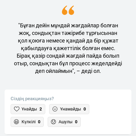
"Бұған дейін мұндай жағдайлар болған
жоқ, сондықтан тәжірибе тұрғысынан
қол қоюға немесе қандай да бір құжат
қабылдауға қажеттілік болған емес.
Бірақ қазір сондай жағдай пайда болып
отыр, сондықтан бұл процесс жеделдейді
деп ойлаймын", – деді ол.
Сіздің реакцияңыз?
Ұнайды
2
Ұнамайды
0
Күлкілі
0
Ашулы
0