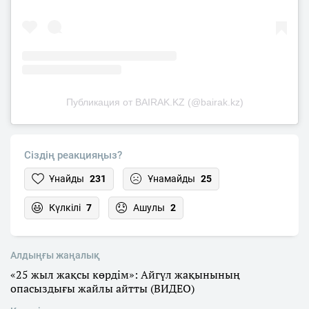
Публикация от BAIRAK.KZ (@bairak.kz)
Сіздің реакцияңыз?
Ұнайды
231
Ұнамайды
25
Күлкілі
7
Ашулы
2
Алдыңғы жаңалық
«25 жыл жақсы көрдім»: Айгүл жақынының
опасыздығы жайлы айтты (ВИДЕО)