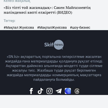
Келесі жаңалық
«Біз тіпті той жасамадық»: Сәкен Майғазиевтің
мәлімдемесі көпті елжіретті (ВИДЕО)
Тегтер:
#Мақпал Жүнісова
#МақпалЖүнісова
#шоу-бизнес
«SN.kz» ақпараттық порталына гиперсілтеме жасалған
жағдайда ғана материалдарды қолдануға рұқсат етіледі.
Ақпараттан дәйексөз алынғанда міндетті түрде сілтеме
жасалуы тиіс. Жазбаша түрде рұқсат берілмеген
жағдайда материалдарды коммерциялық мақсаттарға
пайдалануға болмайды.
Жоба жайында
Материалды қолдану тәртібі