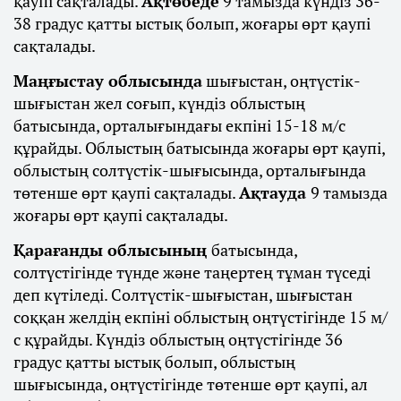
қаупі сақталады.
Ақтөбеде
9 тамызда күндіз 36-
38 градус қатты ыстық болып, жоғары өрт қаупі
сақталады.
Маңғыстау облысында
шығыстан, оңтүстік-
шығыстан жел соғып, күндіз облыстың
батысында, орталығындағы екпіні 15-18 м/с
құрайды. Облыстың батысында жоғары өрт қаупі,
облыстың солтүстік-шығысында, орталығында
төтенше өрт қаупі сақталады.
Ақтауда
9 тамызда
жоғары өрт қаупі сақталады.
Қарағанды облысының
батысында,
солтүстігінде түнде және таңертең тұман түседі
деп күтіледі. Солтүстік-шығыстан, шығыстан
соққан желдің екпіні облыстың оңтүстігінде 15 м/
с құрайды. Күндіз облыстың оңтүстігінде 36
градус қатты ыстық болып, облыстың
шығысында, оңтүстігінде төтенше өрт қаупі, ал