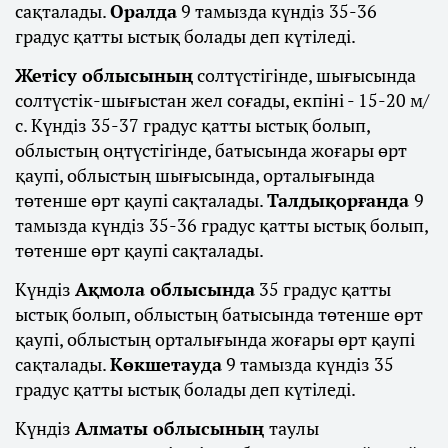
сақталады.
Оралда
9 тамызда күндіз 35-36
градус қатты ыстық болады деп күтіледі.
Жетісу облысының
солтүстігінде, шығысында
солтүстік-шығыстан жел соғады, екпіні - 15-20 м/
с. Күндіз 35-37 градус қатты ыстық болып,
облыстың оңтүстігінде, батысында жоғары өрт
қаупі, облыстың шығысында, орталығында
төтенше өрт қаупі сақталады.
Талдықорғанда
9
тамызда күндіз 35-36 градус қатты ыстық болып,
төтенше өрт қаупі сақталады.
Күндіз
Ақмола облысында
35 градус қатты
ыстық болып, облыстың батысында төтенше өрт
қаупі, облыстың орталығында жоғары өрт қаупі
сақталады.
Көкшетауда
9 тамызда күндіз 35
градус қатты ыстық болады деп күтіледі.
Күндіз
Алматы облысының
таулы