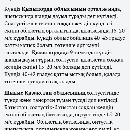
Күндіз
Қызылорда облысының
орталығында,
шығысында шаңды дауыл тұрады деп күтіледі.
Солтүстік-шығыстан соққан желдің күндізгі
екпіні облыстың орталығында, шығысында 15-20
м/с құрайды. Күндіз облыс бойынша 40-43 градус
қатты ыстық болып, төтенше өрт қаупі
сақталады.
Қызылордада
9 тамызда күндіз
шаңды дауыл тұрып, солтүстік-шығыстан соққан
желдің екпіні 15-20 м/с болады деп күтіледі.
Күндіз 40-42 градус қатты ыстық болып, қалада
төтенше өрт қаупі сақталады.
Шығыс Қазақстан облысының
солтүстігінде
түнде және таңертең тұман түседі деп күтіледі.
Батыстан, солтүстік-батыстан соққан желдің
екпіні облыстың батысында, оңтүстігінде 15-20
м/с құрайды. Облыстың батысында, оңтүстік-
шығысында, орталығында жоғары өрт қаупі, ал