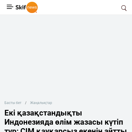
Басты бет
Жаңалықтар
Екі қазақстандықты
Индонезияда өлім жазасы күтіп
тұр: СІМ қауқарсыз екенін айтты