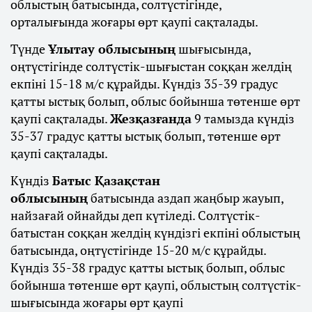
облыстың батысында, солтүстігінде,
орталығында жоғары өрт қаупі сақталады.
Түнде
Ұлытау облысының
шығысында,
оңтүстігінде солтүстік-шығыстан соққан желдің
екпіні 15-18 м/с құрайды. Күндіз 35-39 градус
қатты ыстық болып, облыс бойынша төтенше өрт
қаупі сақталады.
Жезқазғанда
9 тамызда күндіз
35-37 градус қатты ыстық болып, төтенше өрт
қаупі сақталады.
Күндіз
Батыс Қазақстан
облысының
батысында аздап жаңбыр жауып,
найзағай ойнайды деп күтіледі. Солтүстік-
батыстан соққан желдің күндізгі екпіні облыстың
батысында, оңтүстігінде 15-20 м/с құрайды.
Күндіз 35-38 градус қатты ыстық болып, облыс
бойынша төтенше өрт қаупі, облыстың солтүстік-
шығысында жоғары өрт қаупі