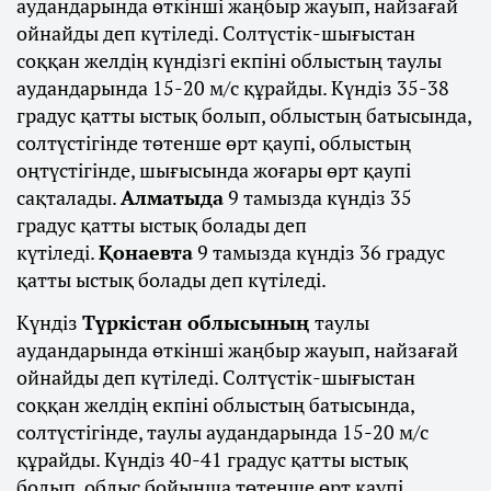
аудандарында өткінші жаңбыр жауып, найзағай
ойнайды деп күтіледі. Солтүстік-шығыстан
соққан желдің күндізгі екпіні облыстың таулы
аудандарында 15-20 м/с құрайды. Күндіз 35-38
градус қатты ыстық болып, облыстың батысында,
солтүстігінде төтенше өрт қаупі, облыстың
оңтүстігінде, шығысында жоғары өрт қаупі
сақталады.
Алматыда
9 тамызда күндіз 35
градус қатты ыстық болады деп
күтіледі.
Қонаевта
9 тамызда күндіз 36 градус
қатты ыстық болады деп күтіледі.
Күндіз
Түркістан облысының
таулы
аудандарында өткінші жаңбыр жауып, найзағай
ойнайды деп күтіледі. Солтүстік-шығыстан
соққан желдің екпіні облыстың батысында,
солтүстігінде, таулы аудандарында 15-20 м/с
құрайды. Күндіз 40-41 градус қатты ыстық
болып, облыс бойынша төтенше өрт қаупі,