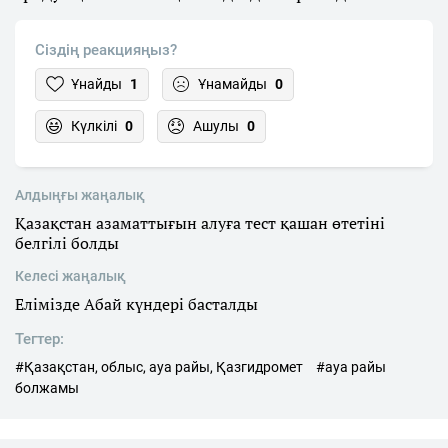
Сіздің реакцияңыз?
Ұнайды
1
Ұнамайды
0
Күлкілі
0
Ашулы
0
Алдыңғы жаңалық
Қазақстан азаматтығын алуға тест қашан өтетіні
белгілі болды
Келесі жаңалық
Елімізде Абай күндері басталды
Тегтер:
#Қазақстан, облыс, ауа райы, Қазгидромет
#ауа райы
болжамы