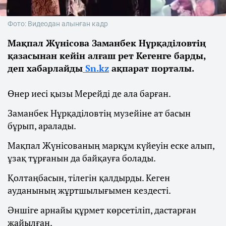
Фото: Видеодан алынған кадр
Мақпал Жүнісова Заманбек Нұрқаділовтің
қазасынан кейін алғаш рет Кегенге барды,
деп хабарлайды
Sn.kz
ақпарат порталы.
Өнер иесі қызы Мерейді де ала барған.
Заманбек Нұрқаділовтің музейіне ат басын
бұрып, аралады.
Мақпал Жүнісованың марқұм күйеуін еске алып,
ұзақ тұрғанын да байқауға болады.
Қолтаңбасын, тілегін қалдырды. Кеген
ауданының жұртшылығымен кездесті.
Әншіге арнайы құрмет көрсетіліп, дастарған
жайылған.