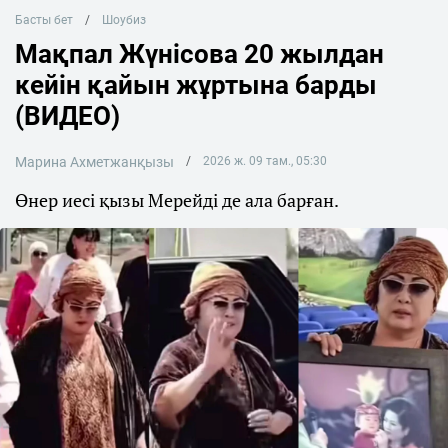
Басты бет
Шоубиз
Мақпал Жүнісова 20 жылдан
кейін қайын жұртына барды
(ВИДЕО)
Марина Ахметжанқызы
2026 ж. 09 там., 05:30
Өнер иесі қызы Мерейді де ала барған.