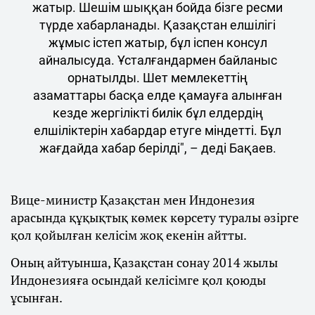
жатыр. Шешім шыққан бойда бізге ресми
түрде хабарланады. Қазақстан елшілігі
жұмыс істеп жатыр, бұл іспен консул
айналысуда. Ұсталғандармен байланыс
орнатылды. Шет мемлекеттің
азаматтары басқа елде қамауға алынған
кезде жергілікті билік бұл елдердің
елшіліктерін хабардар етуге міндетті. Бұл
жағдайда хабар берілді", – деді Бақаев.
Вице-министр Қазақстан мен Индонезия
арасында құқықтық көмек көрсету туралы әзірге
қол қойылған келісім жоқ екенін айтты.
Оның айтуынша, Қазақстан сонау 2014 жылы
Индонезияға осындай келісімге қол қоюды
ұсынған.