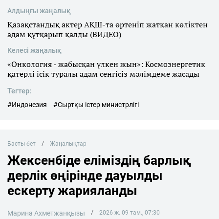
Алдыңғы жаңалық
Қазақстандық актер АҚШ-та өртеніп жатқан көліктен
адам құтқарып қалды (ВИДЕО)
Келесі жаңалық
«Онкология - жабысқан үлкен жын»: Космоэнергетик
қатерлі ісік туралы адам сенгісіз мәлімдеме жасады
Тегтер:
#Индонезия
#Сыртқы істер министрлігі
Басты бет
Жаңалықтар
Жексенбіде еліміздің барлық
дерлік өңірінде дауылды
ескерту жарияланды
Марина Ахметжанқызы
2026 ж. 09 там., 07:30