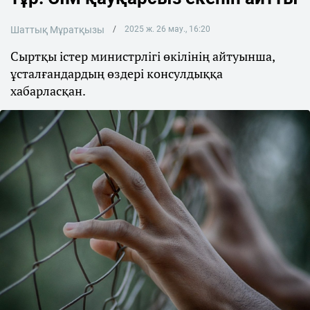
Шаттық Мұратқызы
2025 ж. 26 мау., 16:20
Сыртқы істер министрлігі өкілінің айтуынша,
ұсталғандардың өздері консулдыққа
хабарласқан.