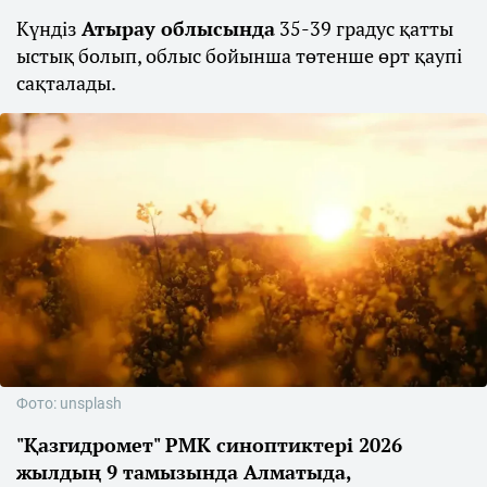
Күндіз
Атырау облысында
35-39 градус қатты
ыстық болып, облыс бойынша төтенше өрт қаупі
сақталады.
Фото: unsplash
"Қазгидромет" РМК синоптиктері 2026
жылдың 9 тамызында Алматыда,