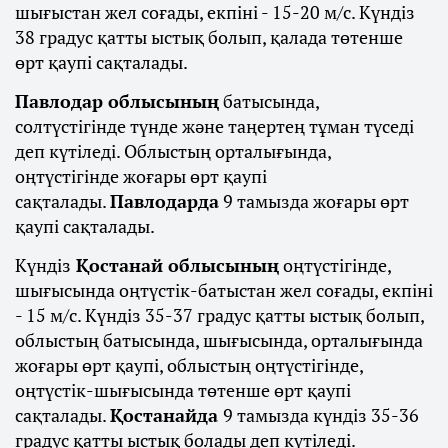
шығыстан жел соғады, екпіні - 15-20 м/с. Күндіз
38 градус қатты ыстық болып, қалада төтенше
өрт қаупі сақталады.
Павлодар облысының
батысында,
солтүстігінде түнде және таңертең тұман түседі
деп күтіледі. Облыстың орталығында,
оңтүстігінде жоғары өрт қаупі
сақталады.
Павлодарда
9 тамызда жоғары өрт
қаупі сақталады.
Күндіз
Қостанай облысының
оңтүстігінде,
шығысында оңтүстік-батыстан жел соғады, екпіні
- 15 м/с. Күндіз 35-37 градус қатты ыстық болып,
облыстың батысында, шығысында, орталығында
жоғары өрт қаупі, облыстың оңтүстігінде,
оңтүстік-шығысында төтенше өрт қаупі
сақталады.
Қостанайда
9 тамызда күндіз 35-36
градус қатты ыстық болады деп күтіледі.