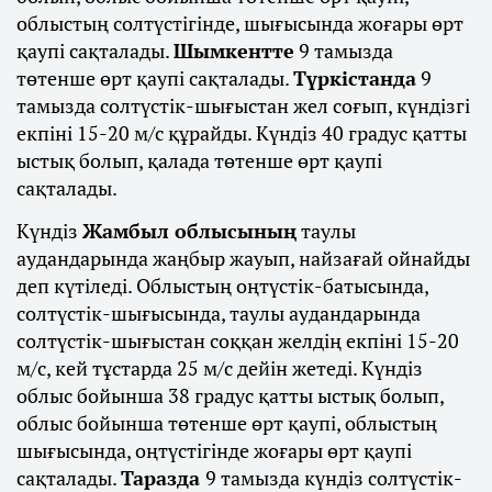
облыстың солтүстігінде, шығысында жоғары өрт
қаупі сақталады.
Шымкентте
9 тамызда
төтенше өрт қаупі сақталады.
Түркістанда
9
тамызда солтүстік-шығыстан жел соғып, күндізгі
екпіні 15-20 м/с құрайды. Күндіз 40 градус қатты
ыстық болып, қалада төтенше өрт қаупі
сақталады.
Күндіз
Жамбыл облысының
таулы
аудандарында жаңбыр жауып, найзағай ойнайды
деп күтіледі. Облыстың оңтүстік-батысында,
солтүстік-шығысында, таулы аудандарында
солтүстік-шығыстан соққан желдің екпіні 15-20
м/с, кей тұстарда 25 м/с дейін жетеді. Күндіз
облыс бойынша 38 градус қатты ыстық болып,
облыс бойынша төтенше өрт қаупі, облыстың
шығысында, оңтүстігінде жоғары өрт қаупі
сақталады.
Таразда
9 тамызда күндіз солтүстік-