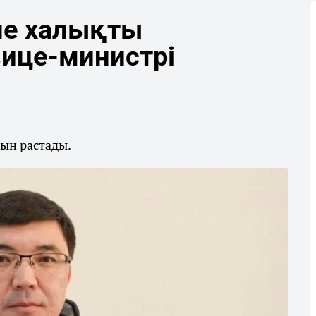
не халықты
вице-министрі
ын растады.