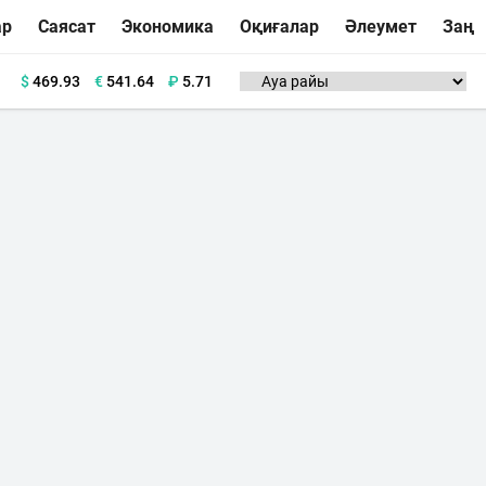
ар
Саясат
Экономика
Оқиғалар
Әлеумет
Заң
$
469.93
€
541.64
₽
5.71