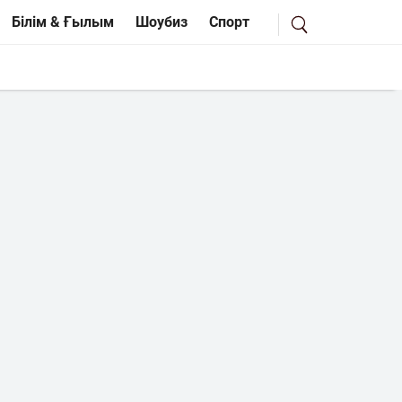
Білім & Ғылым
Шоубиз
Спорт