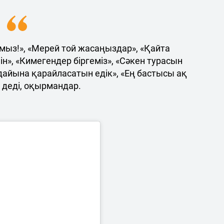
мыз!», «Мерей той жасаңыздар», «Қайта
», «Кимегендер біргеміз», «Сәкен турасын
ғдайына қарайласатын едік», «Ең бастысы ақ
- деді, оқырмандар.