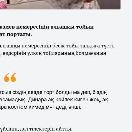
азиев немересінің алғашқы тойын
ат порталы.
лғашқы немересінің бесік тойы талқыға түсті.
п, өздерінің үлкен тойларының болмағанын
сыз сіздің кезде торт болды ма деп, біздің
 жасамадық. Динара ақ көйлек киген жоқ, ақ
ра костюм кимедім» - деді, әнші.
йсініп, ізгі тілектерін айтты.