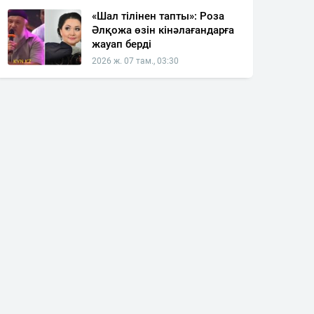
«Шал тілінен тапты»: Роза
Әлқожа өзін кінәлағандарға
жауап берді
2026 ж. 07 там., 03:30