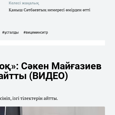
Келесі жаңалық
Қаныш Сәтбаевтың немересі өмірден өтті
#ұсталды
#вицеминситр
оқ»: Сәкен Майғазиев
айтты (ВИДЕО)
ніп, ізгі тілектерін айтты.