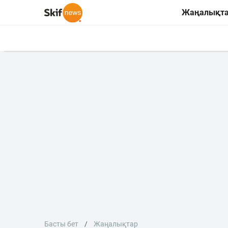
Жаңалықт
Басты бет
Жаңалықтар