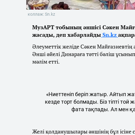
коллаж: Sn.kz
МузАРТ тобының әншісі Сәкен Майғ
жасады, деп хабарлайды
Sn.kz
ақпар
Әлеуметтік желіде Сәкен Майғазиевтің а
Әнші әйелі Динараға тәтті бәліш ұсыны
мәлім етті.
«Ниеттеніп беріп жатыр. Айтып жат
кезде торт болмады. Біз тіпті той
фата тақпады. Ал мен қа
Желі қолданушылары әншінің бұл ісіне сү