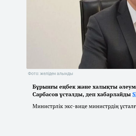
Фото: желіден алынды
Бұрынғы еңбек және халықты әлеуме
Сарбасов ұсталды, деп хабарлайды
S
Министрлік экс-вице министрдің ұстал