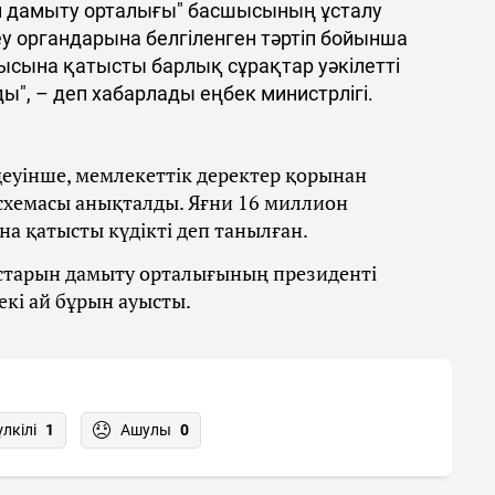
ын дамыту орталығы" басшысының ұсталу
еу органдарына белгіленген тәртіп бойынша
рысына қатысты барлық сұрақтар уәкілетті
", – деп хабарлады еңбек министрлігі.
еуінше, мемлекеттік деректер қорынан
схемасы анықталды. Яғни 16 миллион
на қатысты күдікті деп танылған.
рстарын дамыту орталығының президенті
екі ай бұрын ауысты.
үлкілі
1
Ашулы
0