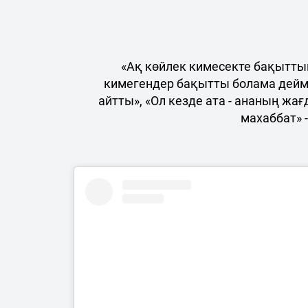
«Ақ көйлек кимесекте бақытты
кимегендер бақытты болама деймін
айтты», «Ол кезде ата - ананың жа
махаббат» 