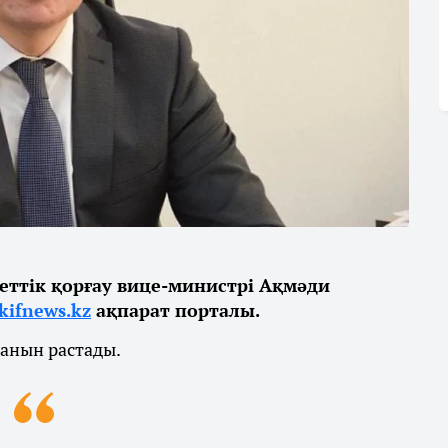
ттік қорғау вице-министрі Ақмәди
kifnews.kz
ақпарат порталы.
ғанын растады.