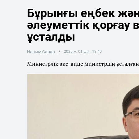
Бұрынғы еңбек жә
әлеуметтік қорғау 
ұсталды
Назым Сапар
2025 ж. 01 шіл., 13:40
Министрлік экс-вице министрдің ұсталған