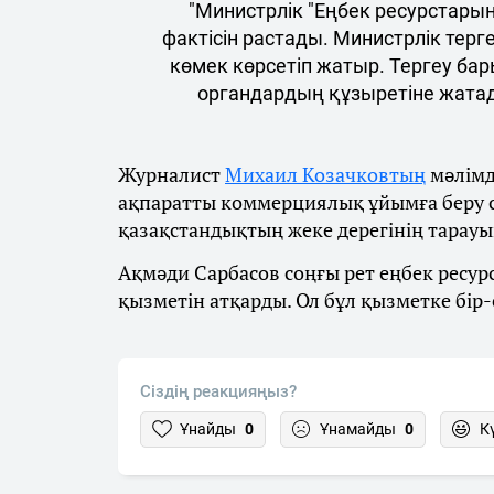
"Министрлік "Еңбек ресурстар
фактісін растады. Министрлік терг
көмек көрсетіп жатыр. Тергеу ба
органдардың құзыретіне жатады
Журналист
Михаил Козачковтың
мәлімд
ақпаратты коммерциялық ұйымға беру 
қазақстандықтың жеке дерегінің тарауы
Ақмәди Сарбасов соңғы рет еңбек ресу
қызметін атқарды. Ол бұл қызметке бір-
Сіздің реакцияңыз?
Ұнайды
0
Ұнамайды
0
К