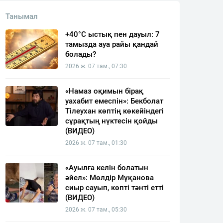
Танымал
+40°C ыстық пен дауыл: 7
тамызда ауа райы қандай
болады?
2026 ж. 07 там., 07:30
«Намаз оқимын бірақ
уахабит емеспін»: Бекболат
Тілеухан көптің көкейіндегі
сұрақтың нүктесін қойды
(ВИДЕО)
2026 ж. 07 там., 01:30
«Ауылға келін болатын
әйел»: Мөлдір Мұқанова
сиыр сауып, көпті тәнті етті
(ВИДЕО)
2026 ж. 07 там., 05:30