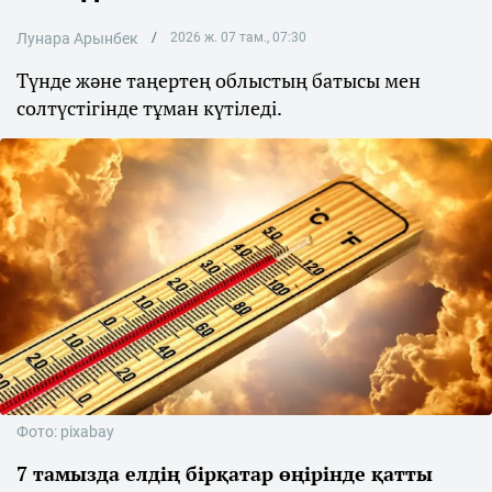
Лунара Арынбек
2026 ж. 07 там., 07:30
Түнде және таңертең облыстың батысы мен
солтүстігінде тұман күтіледі.
Фото: pixabay
7 тамызда елдің бірқатар өңірінде қатты