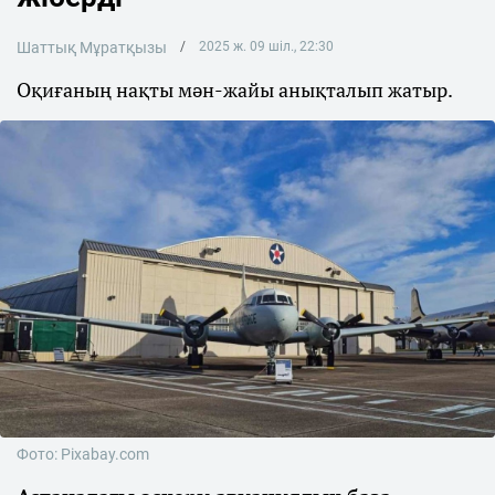
Шаттық Мұратқызы
2025 ж. 09 шіл., 22:30
Оқиғаның нақты мән-жайы анықталып жатыр.
Фото: Pixabay.com