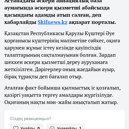
Астанадағы әскери авиациялық база
аумағында әскери қызметші абайсызда
қасындағы адамды атып салған, деп
хабарлайды
Skifnews.kz
ақпарат порталы.
Қазақстан Республикасы Қарулы Күштері Әуе
қорғанысы күштерінің мәліметіне сәйкес, оқиға
қарумен жұмыс істеу кезінде қауіпсіздік
талаптарының сақталмауынан болған. Зардап
шеккен әскери қызметші дереу ауруханаға
жеткізілген. Дәрігерлер оның жағдайын ауыр,
бірақ тұрақты деп бағалап отыр.
Аталған факт бойынша қылмыстық іс қозғалып,
қазіргі уақытта тергеу амалдары жүргізілуде.
Оқиғаның нақты мән-жайы анықталып жатыр.
Сіздің реакцияңыз?
Ұнайды
0
Ұнамайды
1