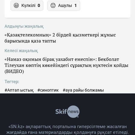
Күлкілі
0
Ашулы
1
Алдыңғы жаңалық
«Қазақтелекомның» 2 бірдей қызметкері жұмыс
барысында қаза тапты
Келесі жаңалық
«Намаз оқимын бірақ уахабит емеспін»: Бекболат
Тілеухан көптің көкейіндегі сұрақтың нүктесін қойды
(ВИДЕО)
Тегтер:
#Аптап ыстық
#синоптик
#ауа райы болжамы
«SN.kz» ақпараттық порталына гиперсілтеме жасалған
жағдайда ғана материалдарды қолдануға рұқсат етіледі.