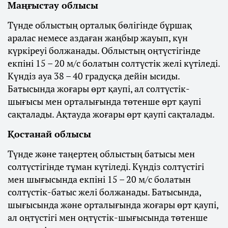
Маңғыстау облысы
Түнде облыстың орталық бөлігінде бұршақ
аралас немесе аздаған жаңбыр жауып, күн
күркіреуі болжанады. Облыстың оңтүстігінде
екпіні 15 – 20 м/с болатын солтүстік желі күтіледі.
Күндіз ауа 38 – 40 градусқа дейін ысиды.
Батысында жоғары өрт қаупі, ал солтүстік-
шығысы мен орталығында төтенше өрт қаупі
сақталады. Ақтауда жоғары өрт қаупі сақталады.
Қостанай облысы
Түнде және таңертең облыстың батысы мен
солтүстігінде тұман күтіледі. Күндіз солтүстігі
мен шығысында екпіні 15 – 20 м/с болатын
солтүстік-батыс желі болжанады. Батысында,
шығысында және орталығында жоғары өрт қаупі,
ал оңтүстігі мен оңтүстік-шығысында төтенше