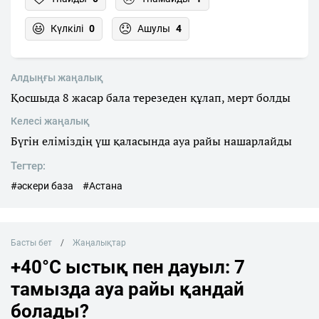
Күлкілі
0
Ашулы
4
Алдыңғы жаңалық
Қосшыда 8 жасар бала терезеден құлап, мерт болды
Келесі жаңалық
Бүгін еліміздің үш қаласында ауа райы нашарлайды
Тегтер:
#әскери база
#Астана
Басты бет
Жаңалықтар
+40°C ыстық пен дауыл: 7
тамызда ауа райы қандай
болады?