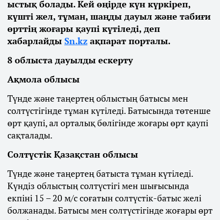
ыстық болады. Кей өңірде күн күркіреп,
күшті жел, тұман, шаңды дауыл және табиғи
өрттің жоғары қаупі күтіледі, деп
хабарлайды
Sn.kz
ақпарат порталы.
8 облыста дауылды ескерту
Ақмола облысы
Түнде және таңертең облыстың батысы мен
солтүстігінде тұман күтіледі. Батысында төтенше
өрт қаупі, ал орталық бөлігінде жоғары өрт қаупі
сақталады.
Солтүстік Қазақстан облысы
Түнде және таңертең батыста тұман күтіледі.
Күндіз облыстың солтүстігі мен шығысында
екпіні 15 – 20 м/с соғатын солтүстік-батыс желі
болжанады. Батысы мен солтүстігінде жоғары өрт