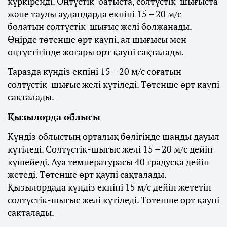
күркірейді. Оңтүстік-батыста, солтүстік-шығыста
және таулы аудандарда екпіні 15 – 20 м/с
болатын солтүстік-шығыс желі болжанады.
Өңірде төтенше өрт қаупі, ал шығысы мен
оңтүстігінде жоғары өрт қаупі сақталады.
Таразда күндіз екпіні 15 – 20 м/с соғатын
солтүстік-шығыс желі күтіледі. Төтенше өрт қаупі
сақталады.
Қызылорда облысы
Күндіз облыстың орталық бөлігінде шаңды дауыл
күтіледі. Солтүстік-шығыс желі 15 – 20 м/с дейін
күшейеді. Ауа температурасы 40 градусқа дейін
жетеді. Төтенше өрт қаупі сақталады.
Қызылордада күндіз екпіні 15 м/с дейін жететін
солтүстік-шығыс желі күтіледі. Төтенше өрт қаупі
сақталады.