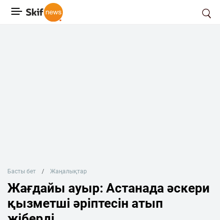
Басты бет
Жаңалықтар
Жағдайы ауыр: Астанада әскери
қызметші әріптесін атып
жіберді