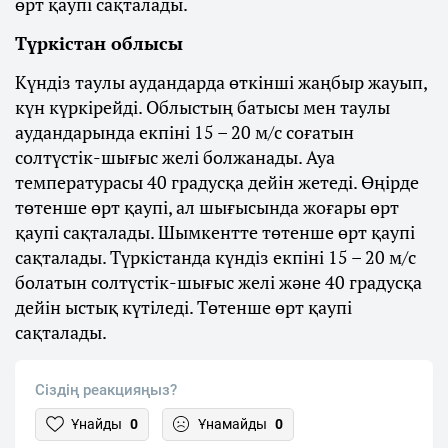
өрт қаупі сақталады.
Түркістан облысы
Күндіз таулы аудандарда өткінші жаңбыр жауып,
күн күркірейді. Облыстың батысы мен таулы
аудандарында екпіні 15 – 20 м/с соғатын
солтүстік-шығыс желі болжанады. Ауа
температурасы 40 градусқа дейін жетеді. Өңірде
төтенше өрт қаупі, ал шығысында жоғары өрт
қаупі сақталады. Шымкентте төтенше өрт қаупі
сақталады. Түркістанда күндіз екпіні 15 – 20 м/с
болатын солтүстік-шығыс желі және 40 градусқа
дейін ыстық күтіледі. Төтенше өрт қаупі
сақталады.
Сіздің реакцияңыз?
Ұнайды
0
Ұнамайды
0