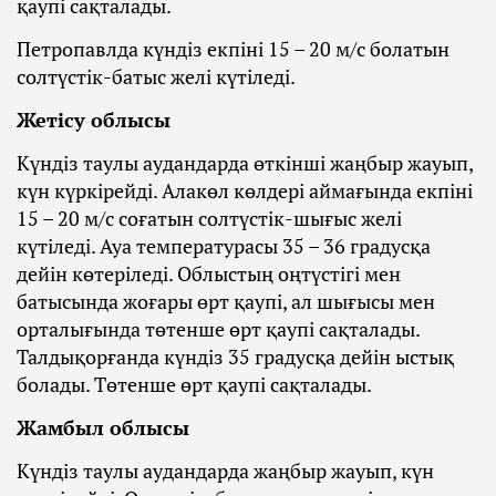
қаупі сақталады.
Петропавлда күндіз екпіні 15 – 20 м/с болатын
солтүстік-батыс желі күтіледі.
Жетісу облысы
Күндіз таулы аудандарда өткінші жаңбыр жауып,
күн күркірейді. Алакөл көлдері аймағында екпіні
15 – 20 м/с соғатын солтүстік-шығыс желі
күтіледі. Ауа температурасы 35 – 36 градусқа
дейін көтеріледі. Облыстың оңтүстігі мен
батысында жоғары өрт қаупі, ал шығысы мен
орталығында төтенше өрт қаупі сақталады.
Талдықорғанда күндіз 35 градусқа дейін ыстық
болады. Төтенше өрт қаупі сақталады.
Жамбыл облысы
Күндіз таулы аудандарда жаңбыр жауып, күн