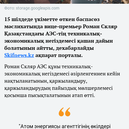
Фото: storage.googleapis.com
15 шілдеде үкіметте өткен баспасөз
мәслихатында вице-премьер Роман Скляр
Қазақстандағы АЭС-тің техникалық-
экономикалық негіздемесі қашан дайын
болатынын айтты, дехабарлайды
Skifnews.kz
ақпарат порталы.
Роман Скляр АЭС құны техникалық-
экономикалық негіздемесі әзірленгеннен кейін
нақтыланатынын, қаржыландыру,
қаржыландырудың пайыздық мөлшерлемесі
қосымша пысықталатынын атап өтті.
"Атом энергиясы агенттігінің өкілдері