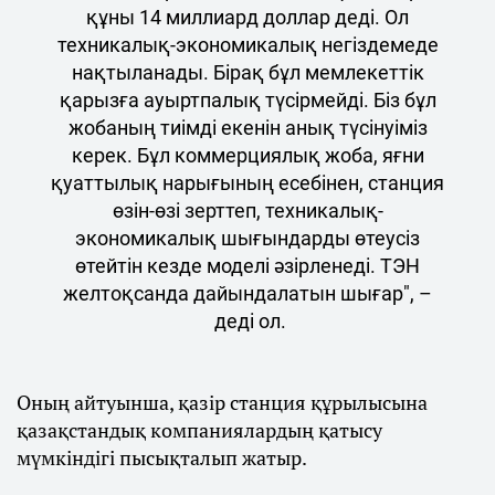
құны 14 миллиард доллар деді. Ол
техникалық-экономикалық негіздемеде
нақтыланады. Бірақ бұл мемлекеттік
қарызға ауыртпалық түсірмейді. Біз бұл
жобаның тиімді екенін анық түсінуіміз
керек. Бұл коммерциялық жоба, яғни
қуаттылық нарығының есебінен, станция
өзін-өзі зерттеп, техникалық-
экономикалық шығындарды өтеусіз
өтейтін кезде моделі әзірленеді. ТЭН
желтоқсанда дайындалатын шығар", –
деді ол.
Оның айтуынша, қазір станция құрылысына
қазақстандық компаниялардың қатысу
мүмкіндігі пысықталып жатыр.