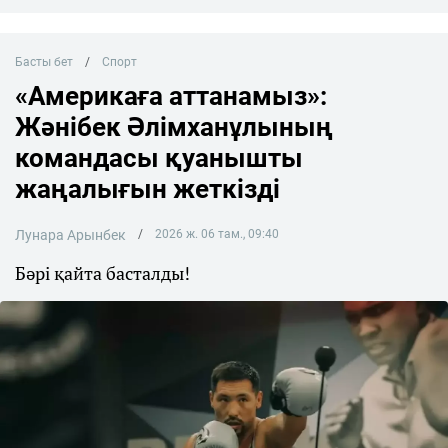
Басты бет
Спорт
«Америкаға аттанамыз»:
Жәнібек Әлімханұлының
командасы қуанышты
жаңалығын жеткізді
Лунара Арынбек
2026 ж. 06 там., 09:40
Бәрі қайта басталды!