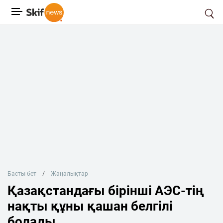
Басты бет
Жаңалықтар
Қазақстандағы бірінші АЭС-тің
нақты құны қашан белгілі
болады