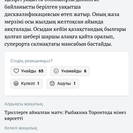
байланысты берілген уақытша
дисквалификациясын өтеп жатыр. Оның жаза
мерзімі осы жылдың желтоқсан айында
аяқталады. Осыдан кейін қазақстандық былғары
қолғап шебері шаршы алаңға қайта оралып,
суперорта салмақтағы мансабын бастайды.
Сіздің реакцияңыз?
Ұнайды
65
Ұнамайды
6
Күлкілі
1
Ашулы
1
Алдыңғы жаңалық
Триллерге айналған матч: Рыбакина Торонтода мінез
көрсетті
Келесі жаңалық