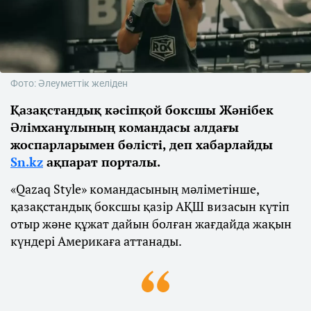
Фото: Әлеуметтік желіден
Қазақстандық кәсіпқой боксшы Жәнібек
Әлімханұлының командасы алдағы
жоспарларымен бөлісті, деп хабарлайды
Sn.kz
ақпарат порталы.
«Qazaq Style» командасының мәліметінше,
қазақстандық боксшы қазір АҚШ визасын күтіп
отыр және құжат дайын болған жағдайда жақын
күндері Америкаға аттанады.