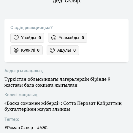
деді Скляр.
Сіздің реакцияңыз?
Ұнайды
0
Ұнамайды
0
Күлкілі
0
Ашулы
0
Алдыңғы жаңалық
Түркістан облысындағы лагерьлердің бірінде 9
жастағы бала соққыға жығылған
Келесі жаңалық
«Басқа сомамен жіберді»: Сотта Перизат Қайраттың
бухгалтерінен жауап алынды
Тегтер:
#Роман Скляр
#АЭС