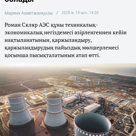
Марина Ахметжанқызы
2025 ж. 15 шіл., 19:20
Роман Скляр АЭС құны техникалық-
экономикалық негіздемесі әзірленгеннен кейін
нақтыланатынын, қаржыландыру,
қаржыландырудың пайыздық мөлшерлемесі
қосымша пысықталатынын атап өтті.