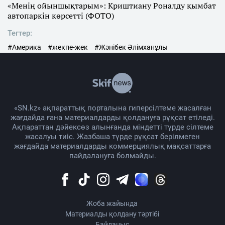
«Менің ойыншықтарым»: Криштиану Роналду қымбат
автопаркін көрсетті (ФОТО)
Тегтер:
#Америка
#жекпе-жек
#Жәнібек Әлімханұлы
«SN.kz» ақпараттық порталына гиперсілтеме жасалған
жағдайда ғана материалдарды қолдануға рұқсат етіледі.
Ақпараттан дәйексөз алынғанда міндетті түрде сілтеме
жасалуы тиіс. Жазбаша түрде рұқсат берілмеген
жағдайда материалдарды коммерциялық мақсаттарға
пайдалануға болмайды.
Жоба жайында
Материалды қолдану тәртібі
Байланыс