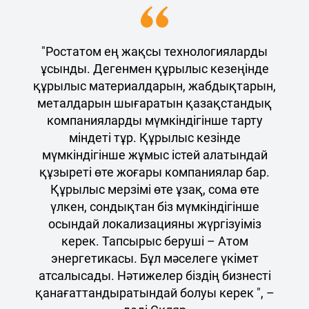
"Ростатом ең жақсы технологияларды
ұсынды. Дегенмен құрылыс кезеңінде
құрылыс материалдарын, жабдықтарын,
металдарын шығаратын қазақстандық
компанияларды мүмкіндігінше тарту
міндеті тұр. Құрылыс кезінде
мүмкіндігінше жұмыс істей алатындай
құзыреті өте жоғары компаниялар бар.
Құрылыс мерзімі өте ұзақ, сома өте
үлкен, сондықтан біз мүмкіндігінше
осындай локализацияны жүргізуіміз
керек. Тапсырыс беруші – Атом
энергетикасы. Бұл мәселеге үкімет
атсалысады. Нәтижелер біздің бизнесті
қанағаттандыратындай болуы керек ", –