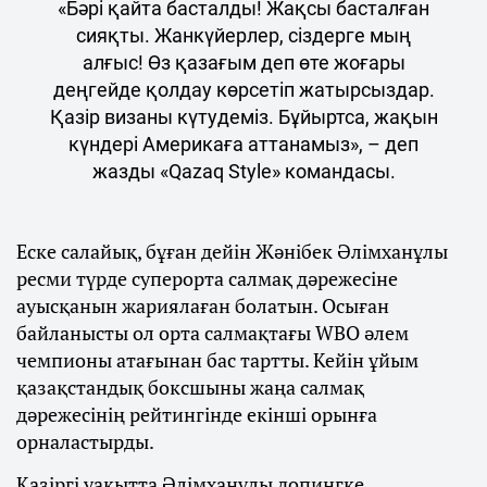
«Бәрі қайта басталды! Жақсы басталған
сияқты. Жанкүйерлер, сіздерге мың
алғыс! Өз қазағым деп өте жоғары
деңгейде қолдау көрсетіп жатырсыздар.
Қазір визаны күтудеміз. Бұйыртса, жақын
күндері Америкаға аттанамыз», – деп
жазды «Qazaq Style» командасы.
Еске салайық, бұған дейін Жәнібек Әлімханұлы
ресми түрде суперорта салмақ дәрежесіне
ауысқанын жариялаған болатын. Осыған
байланысты ол орта салмақтағы WBO әлем
чемпионы атағынан бас тартты. Кейін ұйым
қазақстандық боксшыны жаңа салмақ
дәрежесінің рейтингінде екінші орынға
орналастырды.
Қазіргі уақытта Әлімханұлы допингке