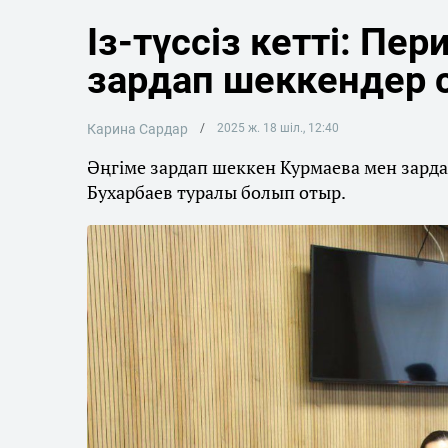
Із-түссіз кетті: Пер
зардап шеккендер 
Карина Сардар
2025 ж. 18 шіл., 12:40
Әңгіме зардап шеккен Курмаева мен зарда
Бухарбаев туралы болып отыр.