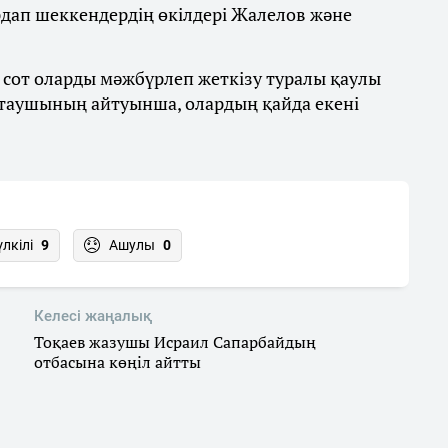
рдап шеккендердің өкілдері Жалелов және
е сот оларды мәжбүрлеп жеткізу туралы қаулы
птаушының айтуынша, олардың қайда екені
үлкілі
9
Ашулы
0
Келесі жаңалық
Тоқаев жазушы Исраил Сапарбайдың
отбасына көңіл айтты