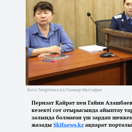
Фото Tengrinews.kz/Санжар Мустафин
Перизат Қайрат пен Гайни Алашбае
кезекті сот отырысында айыптау та
залында болмаған үш зардап шеккен
жазады
Skifnews.kz
ақпарат порталы