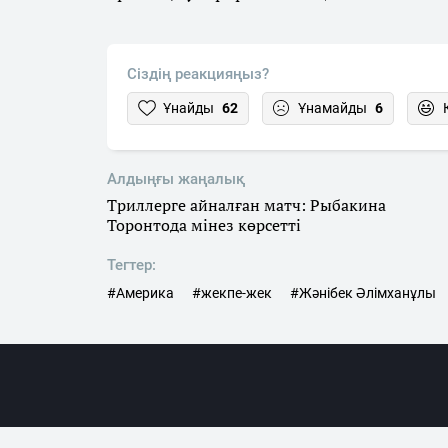
Сіздің реакцияңыз?
Ұнайды
62
Ұнамайды
6
Алдыңғы жаңалық
Триллерге айналған матч: Рыбакина
Торонтода мінез көрсетті
Тегтер:
#Америка
#жекпе-жек
#Жәнібек Әлімханұлы