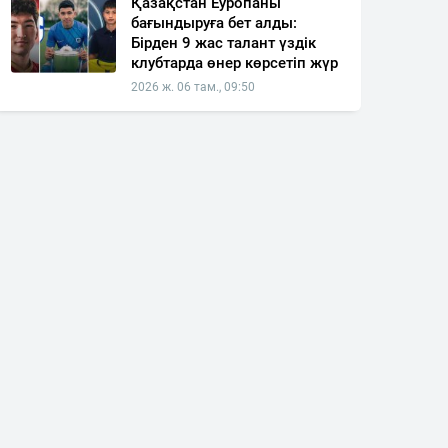
Қазақстан Еуропаны
бағындыруға бет алды:
Бірден 9 жас талант үздік
клубтарда өнер көрсетіп жүр
2026 ж. 06 там., 09:50