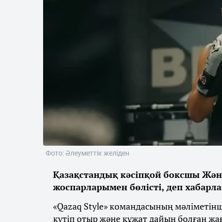
Фото: Әлеуметтік желіден
Қазақстандық кәсіпқой боксшы Жән
жоспарларымен бөлісті, деп хабарл
«Qazaq Style» командасының мәліметін
күтіп отыр және құжат дайын болған жа