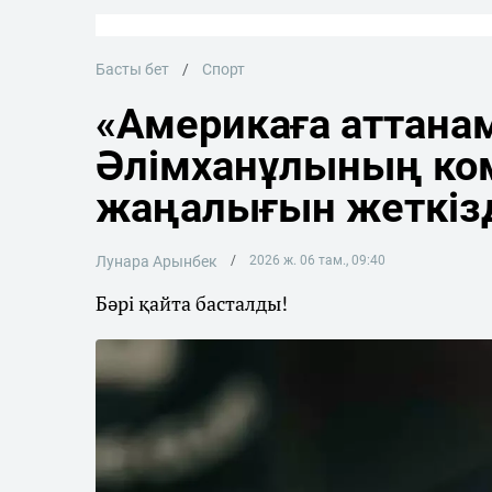
Басты бет
Спорт
«Америкаға аттана
Әлімханұлының ко
жаңалығын жеткіз
Лунара Арынбек
2026 ж. 06 там., 09:40
Бәрі қайта басталды!