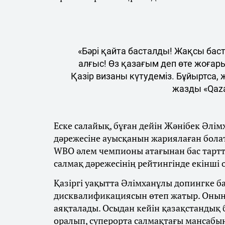
«Бәрі қайта басталды! Жақсы бас
алғыс! Өз қазағым деп өте жоғар
Қазір визаны күтудеміз. Бұйыртса,
жазды «Qaza
Еске салайық, бұған дейін Жәнібек Әлім
дәрежесіне ауысқанын жариялаған бола
WBO әлем чемпионы атағынан бас тарт
салмақ дәрежесінің рейтингінде екінші
Қазіргі уақытта Әлімханұлы допингке 
дисквалификациясын өтеп жатыр. Оның
аяқталады. Осыдан кейін қазақстандық
оралып, суперорта салмақтағы мансабы