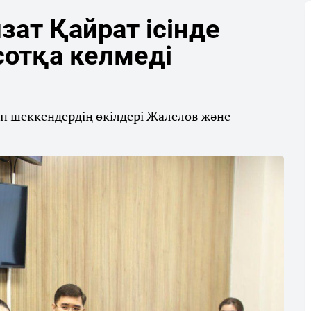
изат Қайрат ісінде
сотқа келмеді
п шеккендердің өкілдері Жалелов және