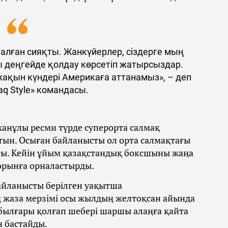
талған сияқты. Жанкүйерлер, сіздерге мың
ы деңгейде қолдау көрсетіп жатырсыздар.
 жақын күндері Америкаға аттанамыз», – деп
q Style» командасы.
ханұлы ресми түрде суперорта салмақ
тын. Осыған байланысты ол орта салмақтағы
ты. Кейін ұйым қазақстандық боксшыны жаңа
 орынға орналастырды.
байланысты берілген уақытша
 жаза мерзімі осы жылдың желтоқсан айында
 былғары қолғап шебері шаршы алаңға қайта
н бастайды.