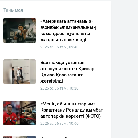
Танымал
«Америкаға аттанамыз»:
Жәнібек Әлімханұлының
командасы қуанышты
жаңалығын жеткізді
2026 ж. 06 там., 09:40
Вьетнамда ұсталған
атышулы блогер Қайсар
Қамза Қазақстанға
жеткізілді
2026 ж. 06 там., 10:20
«Менің ойыншықтарым»:
Криштиану Роналду қымбат
автопаркін көрсетті (ФОТО)
2026 ж. 06 там., 10:00