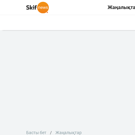
Жаңалықт
Басты бет
Жаңалықтар