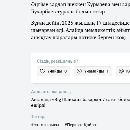
Әңгіме зардап шеккен Курмаева мен за
Бухарбаев туралы болып отыр.
Бұған дейін, 2025 жылдың 17 шілдесінд
шығарған еді. Алайда мемлекеттік айы
анықтау шаралары нәтиже берген жоқ.
Сіздің реакцияңыз?
Ұнайды
0
Ұнамайды
1
К
Алдыңғы жаңалық
Астанада «Big Шанхай» базарын 7 сағат бойы
өшірді
Тегтер:
#сот отырысы
#Перизат Қайрат