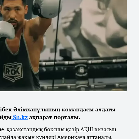
ібек Әлімханұлының командасы алдағы
айды
Sn.kz
ақпарат порталы.
ше, қазақстандық боксшы қазір АҚШ визасын
ғдайда жақын күндері Америкаға аттанады.