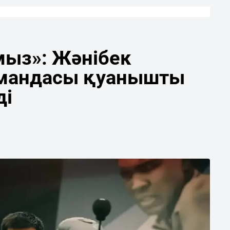
мыз»: Жәнібек
мандасы қуанышты
ді