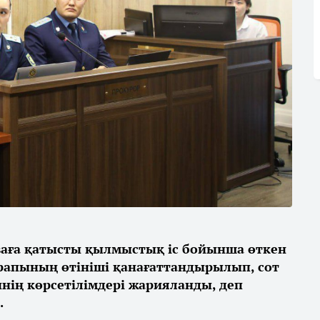
ваға қатысты қылмыстық іс бойынша өткен
рапының өтініші қанағаттандырылып, сот
нің көрсетілімдері жарияланды, деп
.