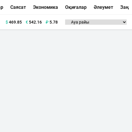
ар
Саясат
Экономика
Оқиғалар
Әлеумет
Заң
$
469.85
€
542.16
₽
5.78