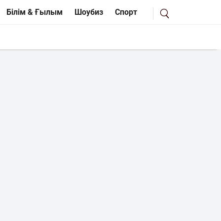
Білім & Ғылым
Шоубиз
Спорт