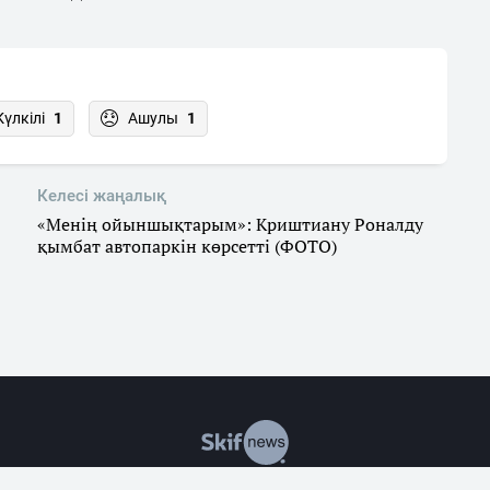
Күлкілі
1
Ашулы
1
Келесі жаңалық
«Менің ойыншықтарым»: Криштиану Роналду
қымбат автопаркін көрсетті (ФОТО)