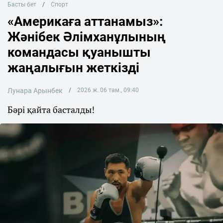
Басты бет
Спорт
«Америкаға аттанамыз»:
Жәнібек Әлімханұлының
командасы қуанышты
жаңалығын жеткізді
Лунара Арынбек
2026 ж. 06 там., 09:40
Бәрі қайта басталды!