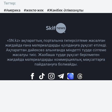
Тегтер:
#Америка
#жекпе-жек
#Жәнібек Әлімханұлы
«SN.kz» ақпараттық порталына гиперсілтеме жасалған
жағдайда ғана материалдарды қолдануға рұқсат етіледі.
Ақпараттан дәйексөз алынғанда міндетті түрде сілтеме
жасалуы тиіс. Жазбаша түрде рұқсат берілмеген
жағдайда материалдарды коммерциялық мақсаттарға
пайдалануға болмайды.
Жоба жайында
Материалды қолдану тәртібі
Байланыс
Жарнама