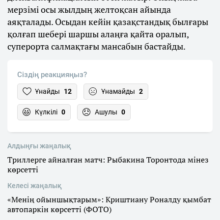
мерзімі осы жылдың желтоқсан айында
аяқталады. Осыдан кейін қазақстандық былғары
қолғап шебері шаршы алаңға қайта оралып,
суперорта салмақтағы мансабын бастайды.
Сіздің реакцияңыз?
Ұнайды
12
Ұнамайды
2
Күлкілі
0
Ашулы
0
Алдыңғы жаңалық
Триллерге айналған матч: Рыбакина Торонтода мінез
көрсетті
Келесі жаңалық
«Менің ойыншықтарым»: Криштиану Роналду қымбат
автопаркін көрсетті (ФОТО)