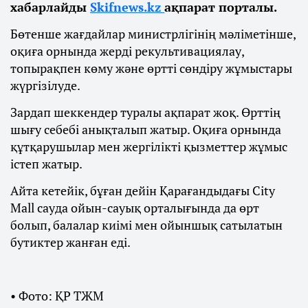
хабарлайды
Skifnews.kz
ақпарат порталы.
Бөтенше жағдайлар министрлігінің мәліметінше,
оқиға орнында жерді рекультивациялау,
топырақпен көму және өртті сөндіру жұмыстары
жүргізілуде.
Зардап шеккендер туралы ақпарат жоқ. Өрттің
шығу себебі анықталып жатыр. Оқиға орнында
құтқарушылар мен жергілікті қызметтер жұмыс
істеп жатыр.
Айта кетейік, бұған дейін Қарағандыдағы City
Mall сауда ойын-сауық орталығында да өрт
болып, балалар киімі мен ойыншық сатылатын
бутиктер жанған еді.
• Фото: ҚР ТЖМ