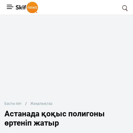
Басты бет
Жаңалықтар
Астанада қоқыс полигоны
өртеніп жатыр