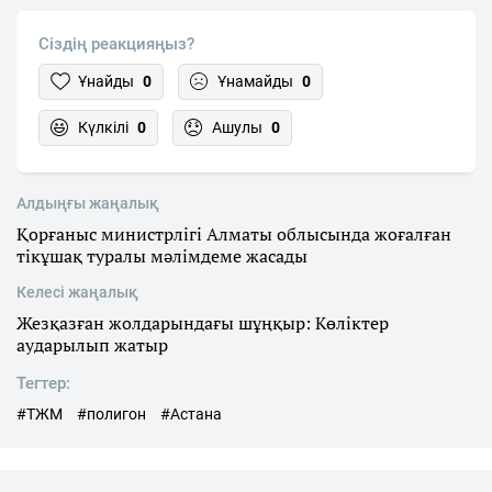
Сіздің реакцияңыз?
Ұнайды
0
Ұнамайды
0
Күлкілі
0
Ашулы
0
Алдыңғы жаңалық
Қорғаныс министрлігі Алматы облысында жоғалған
тікұшақ туралы мәлімдеме жасады
Келесі жаңалық
Жезқазған жолдарындағы шұңқыр: Көліктер
аударылып жатыр
Тегтер:
#ТЖМ
#полигон
#Астана