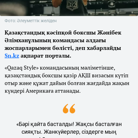
Фото: Әлеуметтік желіден
Қазақстандық кәсіпқой боксшы Жәнібек
Әлімханұлының командасы алдағы
жоспарларымен бөлісті, деп хабарлайды
Sn.kz
ақпарат порталы.
«Qazaq Style» командасының мәліметінше,
қазақстандық боксшы қазір АҚШ визасын күтіп
отыр және құжат дайын болған жағдайда жақын
күндері Америкаға аттанады.
«Бәрі қайта басталды! Жақсы басталған
сияқты. Жанкүйерлер, сіздерге мың