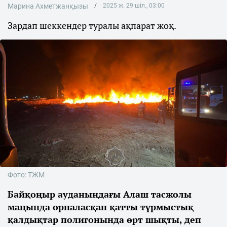
Марина Ахметжанқызы
2025 ж. 29 шіл., 03:00
Зардап шеккендер туралы ақпарат жоқ.
Фото: ТЖМ
Байқоңыр ауданындағы Алаш тасжолы
маңында орналасқан қатты тұрмыстық
қалдықтар полигонында өрт шықты, деп