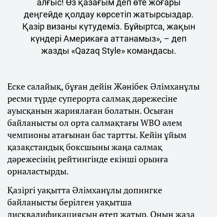
алғыс! Өз қазағым деп өте жоғары
деңгейде қолдау көрсетіп жатырсыздар.
Қазір визаны күтудеміз. Бұйыртса, жақын
күндері Америкаға аттанамыз», – деп
жазды «Qazaq Style» командасы.
Еске салайық, бұған дейін Жәнібек Әлімханұлы
ресми түрде суперорта салмақ дәрежесіне
ауысқанын жариялаған болатын. Осыған
байланысты ол орта салмақтағы WBO әлем
чемпионы атағынан бас тартты. Кейін ұйым
қазақстандық боксшыны жаңа салмақ
дәрежесінің рейтингінде екінші орынға
орналастырды.
Қазіргі уақытта Әлімханұлы допингке
байланысты берілген уақытша
дисквалификациясын өтеп жатыр. Оның жаза