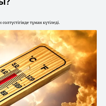
ды?
солтүстігінде тұман күтіледі.