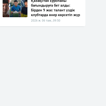
Қазақстан Еуропаны
бағындыруға бет алды:
Бірден 9 жас талант үздік
клубтарда өнер көрсетіп жүр
2026 ж. 06 там., 09:50