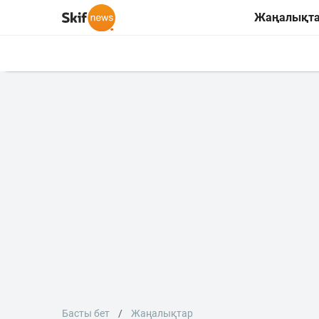
Жаңалықт
Басты бет
Жаңалықтар