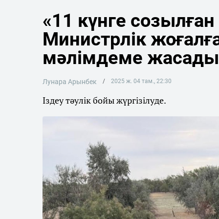
«11 күнге созылған
Министрлік жоғалғ
мәлімдеме жасады
Лунара Арынбек
2025 ж. 04 там., 22:30
Іздеу тәулік бойы жүргізілуде.