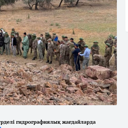
үрделі гидрографиялық жағдайларда