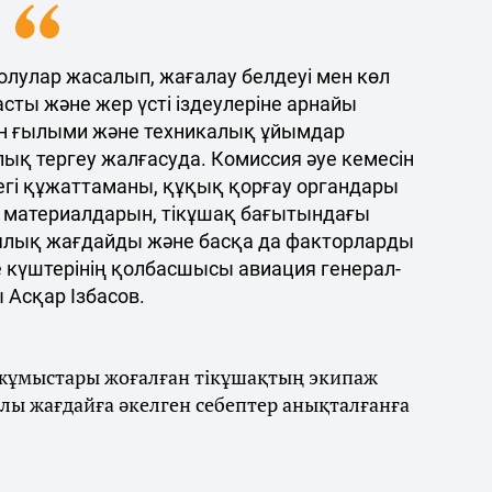
олулар жасалып, жағалау белдеуі мен көл
асты және жер үсті іздеулеріне арнайы
 ғылыми және техникалық ұйымдар
лық тергеу жалғасуда. Комиссия әуе кемесін
егі құжаттаманы, құқық қорғау органдары
 материалдарын, тікұшақ бағытындағы
ялық жағдайды және басқа да факторларды
е күштерінің қолбасшысы авиация генерал-
 Асқар Ізбасов.
у жұмыстары жоғалған тікұшақтың экипаж
лы жағдайға әкелген себептер анықталғанға