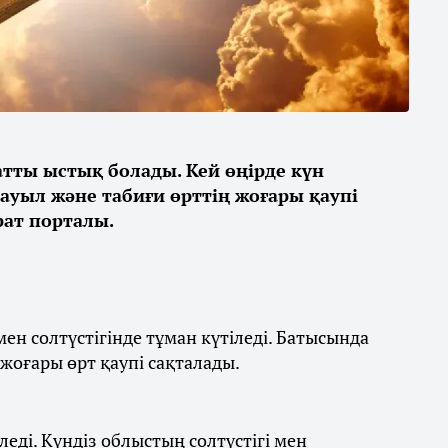
қатты ыстық болады. Кей өңірде күн
дауыл және табиғи өрттің жоғары қаупі
ат порталы.
ен солтүстігінде тұман күтіледі. Батысында
 жоғары өрт қаупі сақталады.
леді. Күндіз облыстың солтүстігі мен