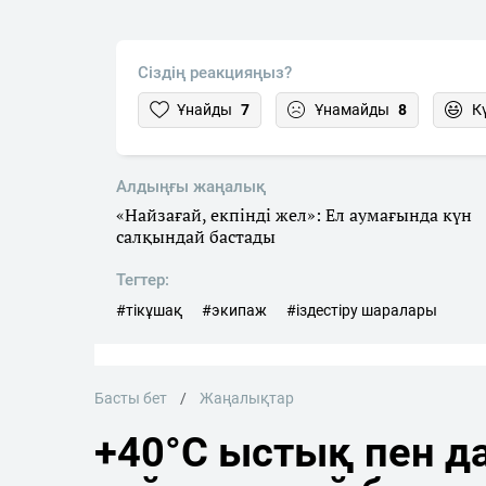
Сіздің реакцияңыз?
Ұнайды
7
Ұнамайды
8
К
Алдыңғы жаңалық
«Найзағай, екпінді жел»: Ел аумағында күн
салқындай бастады
Тегтер:
#тікұшақ
#экипаж
#іздестіру шаралары
Басты бет
Жаңалықтар
+40°C ыстық пен да