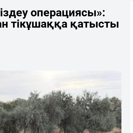
 іздеу операциясы»:
ан тікұшаққа қатысты