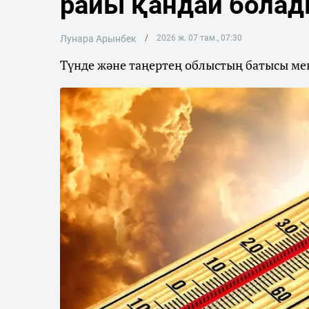
райы қандай бола
Лунара Арынбек
2026 ж. 07 там., 07:30
Түнде және таңертең облыстың батысы мен 