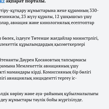
.kz
ақпарат порталы.
дестіру-құтқару жұмыстарына жеке құрамның 330-
 техникасы, 23 жүзу құралы, 12 ұшқышсыз ұшу
арлар, авиация және кинологиялық есептоптар
бөлек, іздеуге Төтенше жағдайлар министрлігі,
мемлекеттік құрылымдардың қызметкерлері
ейтенанты Дәурен Қосановтың тапсырмасы
ұрамына Мемлекеттік авиацияның ұшу
ікті мамандары кірді. Комиссияның бір бөлігі
лігі авиациялық инцидентті тергеу іс-
 нөлдік көріну және ауа-райының құбылмалылығы
деу жұмыстары тәулік бойы жүргізілуде.