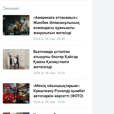
Танымал
«Америкаға аттанамыз»:
Жәнібек Әлімханұлының
командасы қуанышты
жаңалығын жеткізді
2026 ж. 06 там., 09:40
Вьетнамда ұсталған
атышулы блогер Қайсар
Қамза Қазақстанға
жеткізілді
2026 ж. 06 там., 10:20
«Менің ойыншықтарым»:
Криштиану Роналду қымбат
автопаркін көрсетті (ФОТО)
2026 ж. 06 там., 10:00