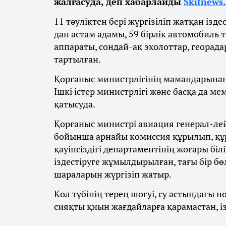
жалғасуда, деп хабарлайды
Skifnews
11 тәуліктен бері жүргізіліп жатқан із
дан астам адамы, 59 бірлік автомобиль
аппараты, сондай-ақ эхолоттар, георад
тартылған.
Қорғаныс министрлігінің мамандарынан 
Ішкі істер министрлігі және басқа да 
қатысуда.
Қорғаныс министрі авиация генерал-л
бойынша арнайы комиссия құрылып, қ
қауіпсіздігі департаментінің жоғары біл
іздестіруге жұмылдырылған, тағы бір бө
шараларын жүргізіп жатыр.
Көл түбінің терең шөгуі, су астындағы
сияқты қиын жағдайларға қарамастан, із