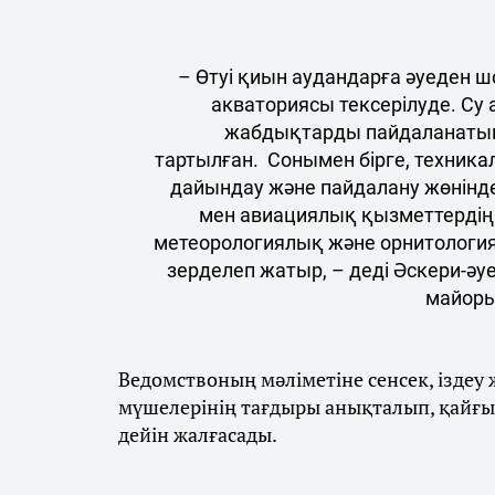
– Өтуі қиын аудандарға әуеден ш
акваториясы тексерілуде. Су 
жабдықтарды пайдаланатын
тартылған. Сонымен бірге, техника
дайындау және пайдалану жөнінд
мен авиациялық қызметтердің
метеорологиялық және орнитологи
зерделеп жатыр, – деді Әскери-әу
майоры
Ведомствоның мәліметіне сенсек, ізде
мүшелерінің тағдыры анықталып, қайғы
дейін жалғасады.