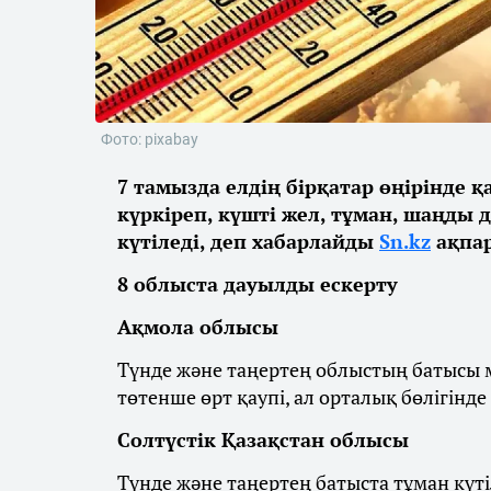
Фото: pixabay
7 тамызда елдің бірқатар өңірінде 
күркіреп, күшті жел, тұман, шаңды 
күтіледі, деп хабарлайды
Sn.kz
ақпар
8 облыста дауылды ескерту
Ақмола облысы
Түнде және таңертең облыстың батысы м
төтенше өрт қаупі, ал орталық бөлігінде
Солтүстік Қазақстан облысы
Түнде және таңертең батыста тұман күті