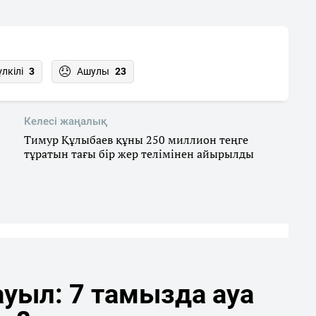
үлкілі
3
Ашулы
23
Келесі жаңалық
Тимур Құлыбаев құны 250 миллион теңге
тұратын тағы бір жер телімінен айырылды
уыл: 7 тамызда ауа