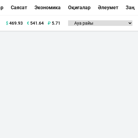
ар
Саясат
Экономика
Оқиғалар
Әлеумет
Заң
$
469.93
€
541.64
₽
5.71