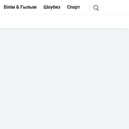
Білім & Ғылым
Шоубиз
Спорт