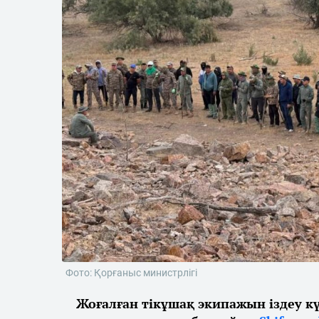
Фото: Қорғаныс министрлігі
Жоғалған тікұшақ экипажын іздеу к