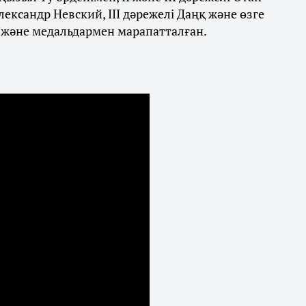
ександр Невский, ІІІ дәрежелі Даңқ және өзге
 және медальдармен марапатталған.