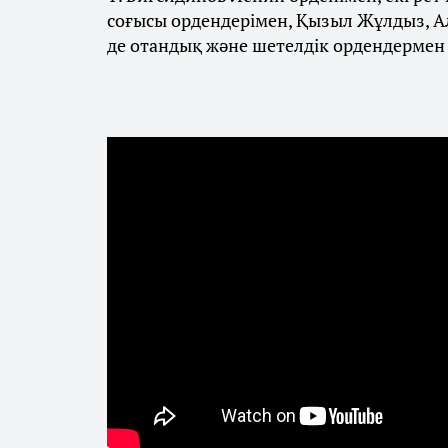
соғысы ордендерімен, Қызыл Жұлдыз, Ал
де отандық және шетелдік ордендермен