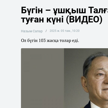
Бүгін – ұшқыш Тал
туған күні (ВИДЕО)
Назым Сапар
2025 ж. 05 там., 10:20
Ол бүгін 103 жасқа толар еді.