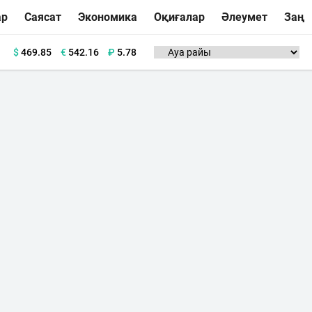
ар
Саясат
Экономика
Оқиғалар
Әлеумет
Заң
$
469.85
€
542.16
₽
5.78