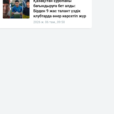
Қазақстан Еуропаны
бағындыруға бет алды:
Бірден 9 жас талант үздік
клубтарда өнер көрсетіп жүр
2026 ж. 06 там., 09:50