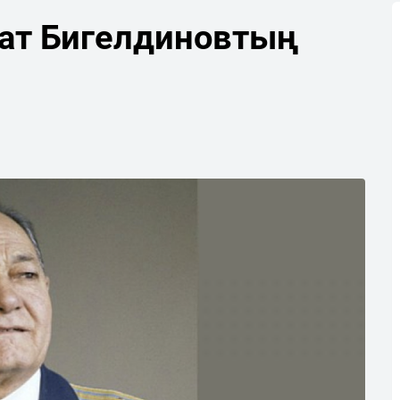
ғат Бигелдиновтың