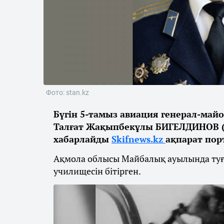
Фото: stan.kz
Бүгін 5-тамыз авиация генерал-май
Талғат Жақыпбекұлы БИГЕЛДИНОВ (19
хабарлайды
Skifnews.kz
ақпарат пор
Ақмола облысы Майбалық ауылында туғ
училищесін бітірген.