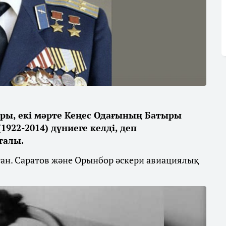
оры, екі мәрте Кеңес Одағының Батыры
22-2014) дүниеге келді, деп
талы.
ан. Саратов және Орынбор әскери авиациялық