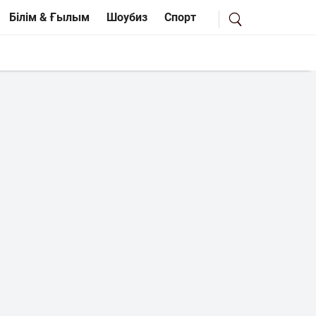
Білім & Ғылым
Шоубиз
Спорт