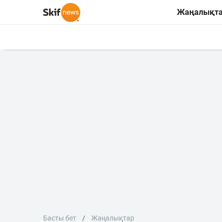
Жаңалықт
Басты бет
Жаңалықтар