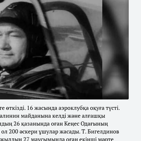
өткізді. 16 жасында аэроклубқа оқуға түсті.
алинин майданына келді және алғашқы
ылдың 26 қазанында оған Кеңес Одағының
н ол 200 әскери ұшулар жасады. Т. Бигелдинов
5 жылдың 27 маусымында оған екінші мәрте