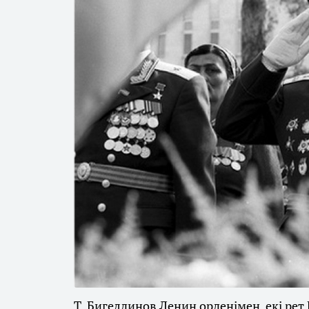
Т. Бигелдинов Ленин орденімен, екі рет 