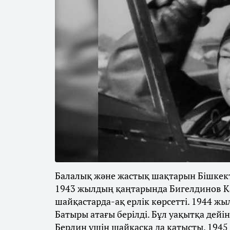
Балалық және жастық шақтарын Бішкекте 
1943 жылдың қаңтарында Бигелдинов К
шайқастарда-ақ ерлік көрсетті. 1944 ж
Батыры атағы берілді. Бұл уақытқа дейі
Берлин үшін шайқасқа да қатысты. 194