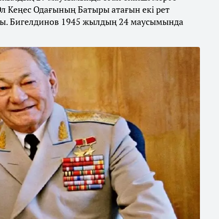
Ол Кеңес Одағының Батыры атағын екі рет
ды. Бигелдинов 1945 жылдың 24 маусымында