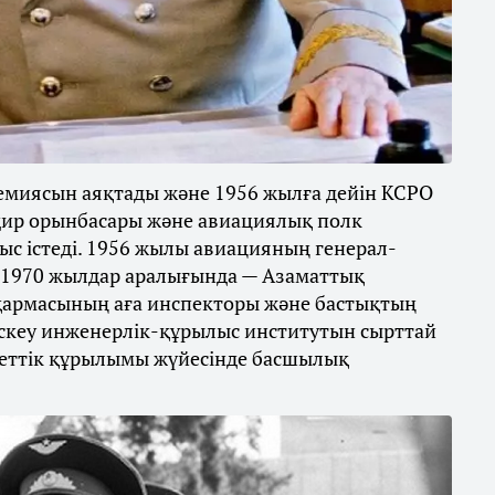
емиясын аяқтады және 1956 жылға дейін КСРО
дир орынбасары және авиациялық полк
 істеді. 1956 жылы авиацияның генерал-
7-1970 жылдар аралығында — Азаматтық
қармасының аға инспекторы және бастықтың
скеу инженерлік-құрылыс институтын сырттай
екеттік құрылымы жүйесінде басшылық