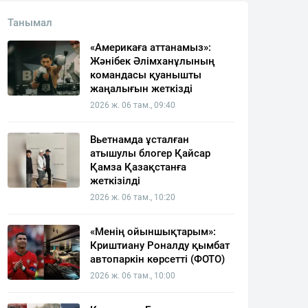
Танымал
«Америкаға аттанамыз»:
Жәнібек Әлімханұлының
командасы қуанышты
жаңалығын жеткізді
2026 ж. 06 там., 09:40
Вьетнамда ұсталған
атышулы блогер Қайсар
Қамза Қазақстанға
жеткізілді
2026 ж. 06 там., 10:20
«Менің ойыншықтарым»:
Криштиану Роналду қымбат
автопаркін көрсетті (ФОТО)
2026 ж. 06 там., 10:00