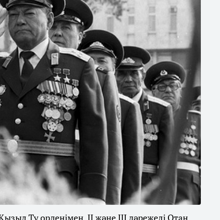
Қызыл Ту орденімен, ІІ және ІІІ дәрежелі Отан