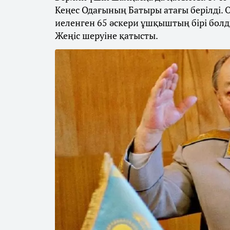
Кеңес Одағының Батыры атағы берілді. 
иеленген 65 әскери ұшқыштың бірі бол
Жеңіс шеруіне қатысты.