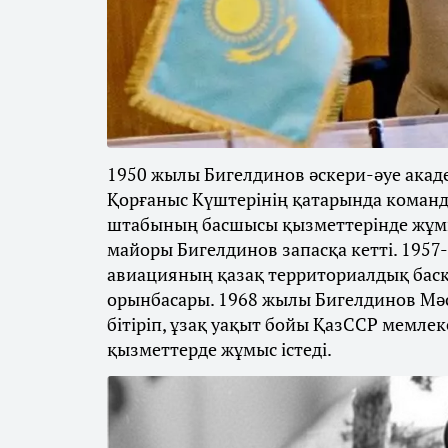
1950 жылы Бигелдинов әскери-әуе акад
Қорғаныс Күштерінің қатарында коман
штабының басшысы қызметтерінде жұмыс
майоры Бигелдинов запасқа кетті. 195
авиацияның қазақ территориалдық бас
орынбасары. 1968 жылы Бигелдинов Мә
бітіріп, ұзақ уақыт бойы ҚазССР мемл
қызметтерде жұмыс істеді.