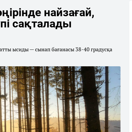
өңірінде найзағай,
упі сақталады
қатты ысиды — сынап бағанасы 38-40 градусқа