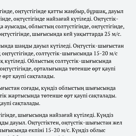
інде, оңтүстігінде қатты жаңбыр, бұршақ, дауыл
нде, оңтүстігінде найзағай күтіледі. Оңтүстік-
 ауысады, облыстың солтүстігінде, оңтүстігінде,
ңтүстігінде, шығысында кей уақыттарда 25 м/с.
ында шаңды дауыл күтіледі. Оңтүстік-шығыстан
 оңтүстігінде, солтүстік-шығысында 15-20 м/с
тық күтіледі. Облыстың солтүстік-шығысында
оңтүстігінде, орталығында төтенше өрт қаупі
 өрт қаупі сақталады.
ығыстан соғады, күндіз облыстың шығысында
стік жартысында төтенше өрт қаупі сақталады.
аупі сақталады.
ігінде, шығысында найзағай күтіледі. Күндіз
ды дауыл. Оңтүстіктен, оңтүстік-шығыстан жел
шығысында екпіні 15-20 м/с. Күндіз облыс