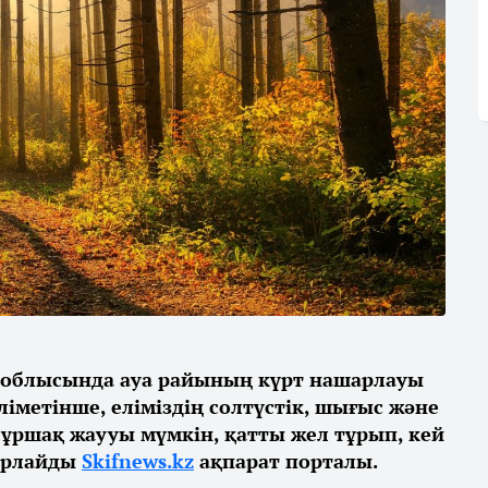
е облысында ауа райының күрт нашарлауы
іметінше, еліміздің солтүстік, шығыс және
бұршақ жаууы мүмкін, қатты жел тұрып, кей
барлайды
Skifnews.kz
ақпарат порталы.