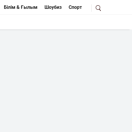
Білім & Ғылым
Шоубиз
Спорт