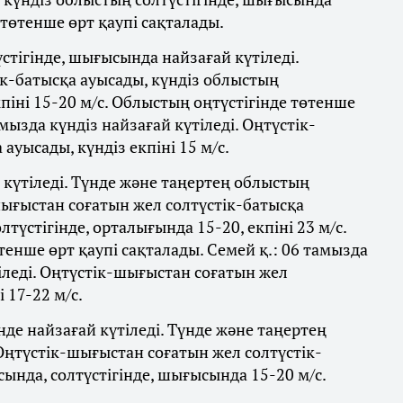
 төтенше өрт қаупі сақталады.
тігінде, шығысында найзағай күтіледі.
ік-батысқа ауысады, күндіз облыстың
піні 15-20 м/с. Облыстың оңтүстігінде төтенше
амызда күндіз найзағай күтіледі. Оңтүстік-
ауысады, күндіз екпіні 15 м/с.
 күтіледі. Түнде және таңертең облыстың
-шығыстан соғатын жел солтүстік-батысқа
түстігінде, орталығында 15-20, екпіні 23 м/с.
енше өрт қаупі сақталады. Семей қ.: 06 тамызда
іледі. Оңтүстік-шығыстан соғатын жел
 17-22 м/с.
де найзағай күтіледі. Түнде және таңертең
 Оңтүстік-шығыстан соғатын жел солтүстік-
ында, солтүстігінде, шығысында 15-20 м/с.