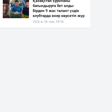
Қазақстан Еуропаны
бағындыруға бет алды:
Бірден 9 жас талант үздік
клубтарда өнер көрсетіп жүр
2026 ж. 06 там., 09:50