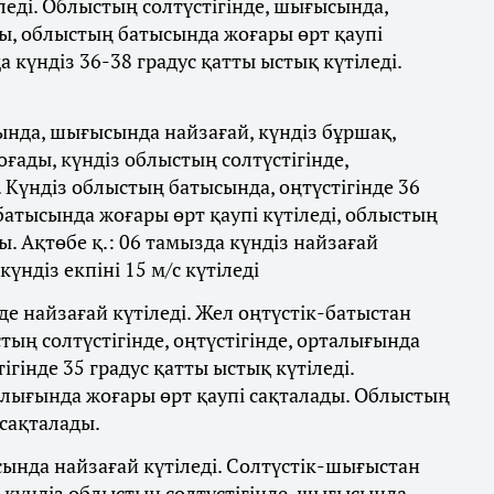
леді. Облыстың солтүстігінде, шығысында,
ды, облыстың батысында жоғары өрт қаупі
да күндіз 36-38 градус қатты ыстық күтіледі.
ында, шығысында найзағай, күндіз бұршақ,
оғады, күндіз облыстың солтүстігінде,
 Күндіз облыстың батысында, оңтүстігінде 36
батысында жоғары өрт қаупі күтіледі, облыстың
ы. Ақтөбе қ.: 06 тамызда күндіз найзағай
күндіз екпіні 15 м/с күтіледі
е найзағай күтіледі. Жел оңтүстік-батыстан
тың солтүстігінде, оңтүстігінде, орталығында
ігінде 35 градус қатты ыстық күтіледі.
алығында жоғары өрт қаупі сақталады. Облыстың
сақталады.
ында найзағай күтіледі. Солтүстік-шығыстан
, күндіз облыстың солтүстігінде, шығысында