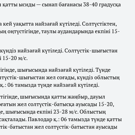
н қатты ысиды — сынап бағанасы 38-40 градусқа
ей уақытта найзағай күтіледі. Солтүстіктен,
ң оңтүстігінде, таулы аудандарында екпіні 15-
үндіз найзағай күтіледі. Солтүстік-шығыстан
 15-20 м/с.
гінде, шығысында найзағай күтіледі. Түнде
лтүстік-шығыстан жел соғады, күндіз облыстың
.: 06 тамызда түнде найзағай күтіледі.
тігінде, шығысында қатты жаңбыр, дауыл
соғатын жел солтүстік-батысқа ауысады 15-20,
де, шығысында екпіні 23-28 м/с. Облыстың
сақталады. Павлодар қ.: 06 тамызда түнде қатты
стік-батыстан жел солтүстік-батыстан ауысады