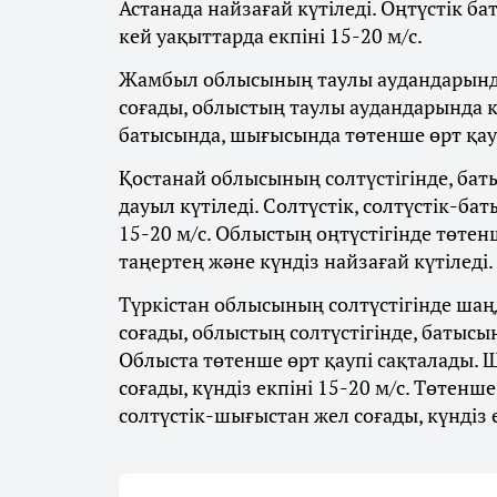
Астанада найзағай күтіледі. Оңтүстік б
кей уақыттарда екпіні 15-20 м/с.
Жамбыл облысының таулы аудандарында 
соғады, облыстың таулы аудандарында кү
батысында, шығысында төтенше өрт қау
Қостанай облысының солтүстігінде, баты
дауыл күтіледі. Солтүстік, солтүстік-ба
15-20 м/с. Облыстың оңтүстігінде төтенш
таңертең және күндіз найзағай күтіледі.
Түркістан облысының солтүстігінде шаң
соғады, облыстың солтүстігінде, батысы
Облыста төтенше өрт қаупі сақталады. 
соғады, күндіз екпіні 15-20 м/с. Төтенше
солтүстік-шығыстан жел соғады, күндіз е