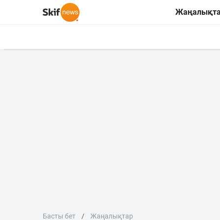
Жаңалықт
Басты бет
Жаңалықтар