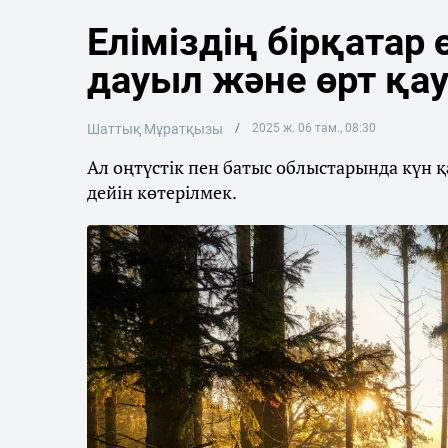
Еліміздің бірқатар 
дауыл және өрт қа
Шаттық Мұратқызы
2025 ж. 06 там., 08:30
Ал оңтүстік пен батыс облыстарында күн 
дейін көтерілмек.