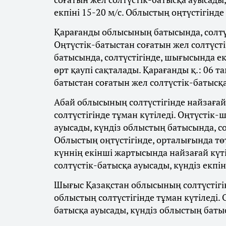
екпіні 15-20 м/с. Облыстың оңтүстігінде
Қарағанды облысының батысында, солтүс
Оңтүстік-батыстан соғатын жел солтүст
батысында, солтүстігінде, шығысында ек
өрт қаупі сақталады. Қарағанды қ.: 06 т
батыстан соғатын жел солтүстік-батысқа 
Абай облысының солтүстігінде найзағай
солтүстігінде тұман күтіледі. Оңтүстік
ауысады, күндіз облыстың батысында, сол
Облыстың оңтүстігінде, орталығында төт
күннің екінші жартысында найзағай күт
солтүстік-батысқа ауысады, күндіз екпіні
Шығыс Қазақстан облысының солтүстігін
облыстың солтүстігінде тұман күтіледі.
батысқа ауысады, күндіз облыстың батыс