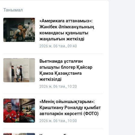
Танымал
«Америкаға аттанамыз»:
Жәнібек Әлімханұлының
командасы қуанышты
жаңалығын жеткізді
2026 ж. 06 там., 09:40
Вьетнамда ұсталған
атышулы блогер Қайсар
Қамза Қазақстанға
жеткізілді
2026 ж. 06 там., 10:20
«Менің ойыншықтарым»:
Криштиану Роналду қымбат
автопаркін көрсетті (ФОТО)
2026 ж. 06 там., 10:00