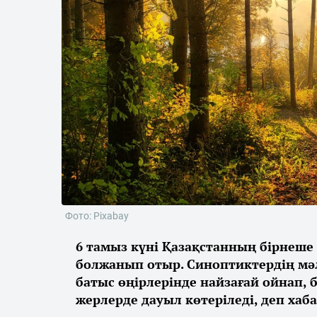
Фото: Pixabay
6 тамыз күні Қазақстанның бірнеш
болжанып отыр. Синоптиктердің мәл
батыс өңірлерінде найзағай ойнап, 
жерлерде дауыл көтеріледі, деп ха