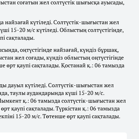
атыстан соғатын жел солтүстік шығысқа ауысады,
найзағай күтіледі. Солтүстік-шығыстан жел
ші 15-20 м/с күтіледі. Облыстың солтүстігінде,
пі сақталады.
сында, оңтүстігінде найзағай, күндіз бұршақ,
тыстан жел соғады, күндіз облыстың оңтүстігінде
е өрт қаупі сақталады. Қостанай қ.: 06 тамызда
ды дауыл күтіледі. Солтүстік-шығыстан жел
нда, таулы аудандарында күші 15-20 м/с.
Шымкент қ.: 06 тамызда солтүстік-шығыстан жел
 өрт қаупі сақталады. Түркістан қ.: 06 тамызда
кпіні 15-20 м/с. Төтенше өрт қаупі сақталады.