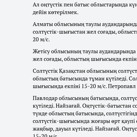
Ал оңтүстік пен батыс облыстарында кү
дейін көтерілмек.
Алматы облысының таулы аудандарында к
солтүстік-шығыстан жел соғады, облысты
20 м/с.
Жетісу облысының таулы аудандарында к
жел соғады, облыстың шығысында екпіні
Солтүстік Қазақстан облысының солтүсті
облыстың батысында тұман күтіледі. Со
шығысында екпіні 15-20 м/с. Петропавл қ
Павлодар облысының батысында, солтүс
күтіледі. Найзағай. Оңтүстік-батыстан 
түнде облыстың батысында, солтүстігін
солтүстік-шығысында жоғары өрт қаупі 
жаңбыр, дауыл күтіледі. Найзағай. Оңтү
15-20 м/с.