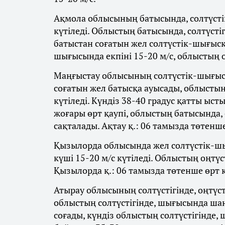
Ақмола облысының батысында, солтүстіг
күтіледі. Облыстың батысында, солтүстігі
батыстан соғатын жел солтүстік-шығысқа
шығысында екпіні 15-20 м/с, облыстың о
Маңғыстау облысының солтүстік-шығыс
соғатын жел батысқа ауысады, облыстың
күтіледі. Күндіз 38-40 градус қатты ыс
жоғары өрт қаупі, облыстың батысында, 
сақталады. Ақтау қ.: 06 тамызда төтенше
Қызылорда облысында жел солтүстік-ш
күші 15-20 м/с күтіледі. Облыстың оңтү
Қызылорда қ.: 06 тамызда төтенше өрт қ
Атырау облысының солтүстігінде, оңтүст
облыстың солтүстігінде, шығысында шаң
соғады, күндіз облыстың солтүстігінде, 