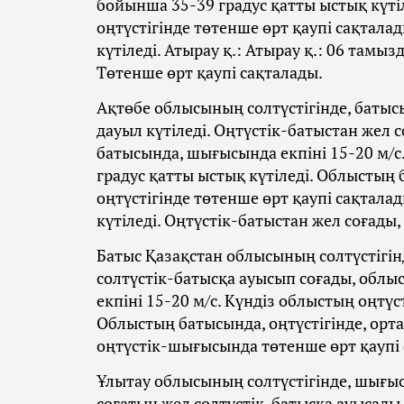
бойынша 35-39 градус қатты ыстық күті
оңтүстігінде төтенше өрт қаупі сақтала
күтіледі. Атырау қ.: Атырау қ.: 06 тамыз
Төтенше өрт қаупі сақталады.
Ақтөбе облысының солтүстігінде, батыс
дауыл күтіледі. Оңтүстік-батыстан жел с
батысында, шығысында екпіні 15-20 м/с.
градус қатты ыстық күтіледі. Облыстың 
оңтүстігінде төтенше өрт қаупі сақталад
күтіледі. Оңтүстік-батыстан жел соғады, 
Батыс Қазақстан облысының солтүстігінд
солтүстік-батысқа ауысып соғады, облыс
екпіні 15-20 м/с. Күндіз облыстың оңтүст
Облыстың батысында, оңтүстігінде, орт
оңтүстік-шығысында төтенше өрт қаупі 
Ұлытау облысының солтүстігінде, шығыс
соғатын жел солтүстік-батысқа ауысады