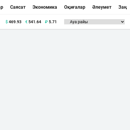
ар
Саясат
Экономика
Оқиғалар
Әлеумет
Заң
$
469.93
€
541.64
₽
5.71