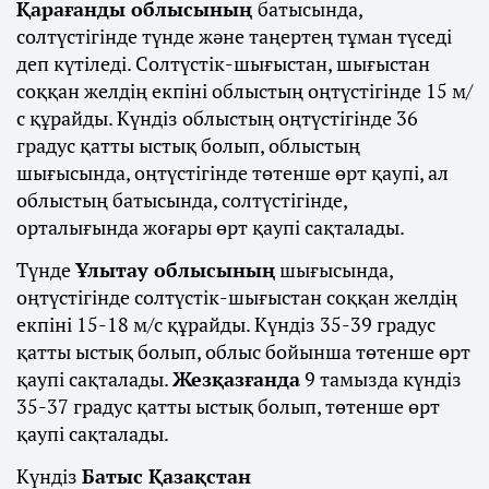
Қарағанды облысының
батысында,
солтүстігінде түнде және таңертең тұман түседі
деп күтіледі. Солтүстік-шығыстан, шығыстан
соққан желдің екпіні облыстың оңтүстігінде 15 м/
с құрайды. Күндіз облыстың оңтүстігінде 36
градус қатты ыстық болып, облыстың
шығысында, оңтүстігінде төтенше өрт қаупі, ал
облыстың батысында, солтүстігінде,
орталығында жоғары өрт қаупі сақталады.
Түнде
Ұлытау облысының
шығысында,
оңтүстігінде солтүстік-шығыстан соққан желдің
екпіні 15-18 м/с құрайды. Күндіз 35-39 градус
қатты ыстық болып, облыс бойынша төтенше өрт
қаупі сақталады.
Жезқазғанда
9 тамызда күндіз
35-37 градус қатты ыстық болып, төтенше өрт
қаупі сақталады.
Күндіз
Батыс Қазақстан