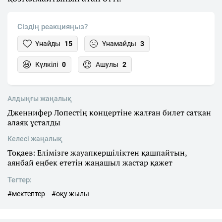
Сіздің реакцияңыз?
Ұнайды
15
Ұнамайды
3
Күлкілі
0
Ашулы
2
Алдыңғы жаңалық
Дженнифер Лопестің концертіне жалған билет сатқан
алаяқ ұсталды
Келесі жаңалық
Тоқаев: Елімізге жауапкершіліктен қашпайтын,
аянбай еңбек ететін жаңашыл жастар қажет
Тегтер:
#мектептер
#оқу жылы