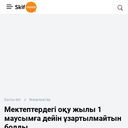
Басты бет
Жаңалықтар
Мектептердегі оқу жылы 1
маусымға дейін ұзартылмайтын
болды