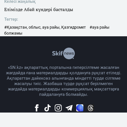
Келесі жаңалық
Елімізде Абай күндері басталды
Тегтер:
#Қазақстан, облыс, ауа райы, Қазгидромет
#ауа райы
болжамы
«SN.kz» ақпараттық порталына гиперсілтеме жасалған
жағдайда ғана материалдарды қолдануға рұқсат етіледі.
Ақпараттан дәйексөз алынғанда міндетті түрде сілтеме
жасалуы тиіс. Жазбаша түрде рұқсат берілмеген
жағдайда материалдарды коммерциялық мақсаттарға
пайдалануға болмайды.
Жоба жайында