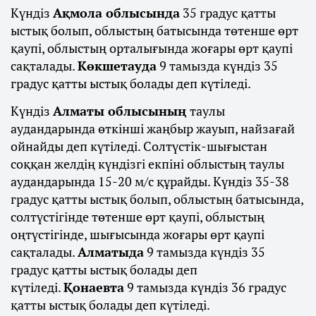
Күндіз
Ақмола облысында
35 градус қатты
ыстық болып, облыстың батысында төтенше өрт
қаупі, облыстың орталығында жоғары өрт қаупі
сақталады.
Көкшетауда
9 тамызда күндіз 35
градус қатты ыстық болады деп күтіледі.
Күндіз
Алматы облысының
таулы
аудандарында өткінші жаңбыр жауып, найзағай
ойнайды деп күтіледі. Солтүстік-шығыстан
соққан желдің күндізгі екпіні облыстың таулы
аудандарында 15-20 м/с құрайды. Күндіз 35-38
градус қатты ыстық болып, облыстың батысында,
солтүстігінде төтенше өрт қаупі, облыстың
оңтүстігінде, шығысында жоғары өрт қаупі
сақталады.
Алматыда
9 тамызда күндіз 35
градус қатты ыстық болады деп
күтіледі.
Қонаевта
9 тамызда күндіз 36 градус
қатты ыстық болады деп күтіледі.