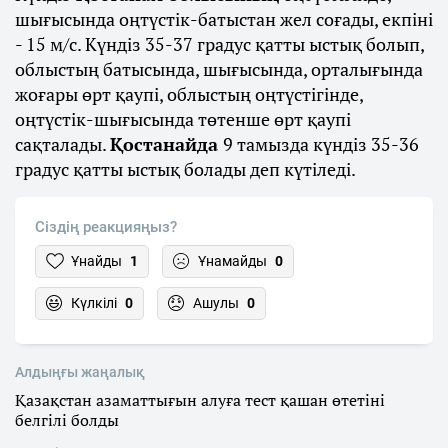
шығысында оңтүстік-батыстан жел соғады, екпіні
- 15 м/с. Күндіз 35-37 градус қатты ыстық болып,
облыстың батысында, шығысында, орталығында
жоғары өрт қаупі, облыстың оңтүстігінде,
оңтүстік-шығысында төтенше өрт қаупі
сақталады.
Қостанайда
9 тамызда күндіз 35-36
градус қатты ыстық болады деп күтіледі.
Сіздің реакцияңыз?
Ұнайды
1
Ұнамайды
0
Күлкілі
0
Ашулы
0
Алдыңғы жаңалық
Қазақстан азаматтығын алуға тест қашан өтетіні
белгілі болды