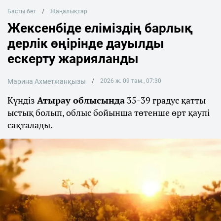
Басты бет
Жаңалықтар
Жексенбіде еліміздің барлық
дерлік өңірінде дауылды
ескерту жарияланды
Марина Ахметжанқызы
2026 ж. 09 там., 07:30
Күндіз
Атырау облысында
35-39 градус қатты
ыстық болып, облыс бойынша төтенше өрт қаупі
сақталады.