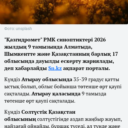
Фото: unsplash
"Қазгидромет" РМК синоптиктері 2026
жылдың 9 тамызында Алматыда,
Шымкентте және Қазақстанның барлық 17
облысында дауылды ескерту жариялады,
деп хабарлайды
Sn.kz
ақпарат порталы.
Күндіз
Атырау облысында
35-39 градус қатты
ыстық болып, облыс бойынша төтенше өрт қаупі
сақталады.
Атырау қаласында
9 тамызда
төтенше өрт қаупі сақталады.
Күндіз
Солтүстік Қазақстан
облысының
солтүстігінде аздап жаңбыр жауып,
найзағай ойнайды, бұршақ түседі, ал түнде және