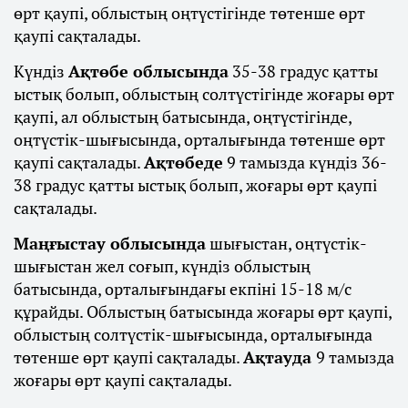
өрт қаупі, облыстың оңтүстігінде төтенше өрт
қаупі сақталады.
Күндіз
Ақтөбе облысында
35-38 градус қатты
ыстық болып, облыстың солтүстігінде жоғары өрт
қаупі, ал облыстың батысында, оңтүстігінде,
оңтүстік-шығысында, орталығында төтенше өрт
қаупі сақталады.
Ақтөбеде
9 тамызда күндіз 36-
38 градус қатты ыстық болып, жоғары өрт қаупі
сақталады.
Маңғыстау облысында
шығыстан, оңтүстік-
шығыстан жел соғып, күндіз облыстың
батысында, орталығындағы екпіні 15-18 м/с
құрайды. Облыстың батысында жоғары өрт қаупі,
облыстың солтүстік-шығысында, орталығында
төтенше өрт қаупі сақталады.
Ақтауда
9 тамызда
жоғары өрт қаупі сақталады.