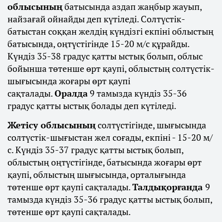
облысының
батысында аздап жаңбыр жауып,
найзағай ойнайды деп күтіледі. Солтүстік-
батыстан соққан желдің күндізгі екпіні облыстың
батысында, оңтүстігінде 15-20 м/с құрайды.
Күндіз 35-38 градус қатты ыстық болып, облыс
бойынша төтенше өрт қаупі, облыстың солтүстік-
шығысында жоғары өрт қаупі
сақталады.
Оралда
9 тамызда күндіз 35-36
градус қатты ыстық болады деп күтіледі.
Жетісу облысының
солтүстігінде, шығысында
солтүстік-шығыстан жел соғады, екпіні - 15-20 м/
с. Күндіз 35-37 градус қатты ыстық болып,
облыстың оңтүстігінде, батысында жоғары өрт
қаупі, облыстың шығысында, орталығында
төтенше өрт қаупі сақталады.
Талдықорғанда
9
тамызда күндіз 35-36 градус қатты ыстық болып,
төтенше өрт қаупі сақталады.