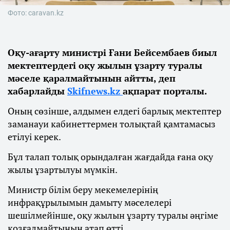
Фото: caravan.kz
Оқу-ағарту министрі Ғани Бейсембаев биыл
мектептердегі оқу жылын ұзарту туралы
мәселе қаралмайтынын айтты, деп
хабарлайды
Skifnews.kz
ақпарат порталы.
Оның сөзінше, алдымен елдегі барлық мектептер
заманауи кабинеттермен толықтай қамтамасыз
етілуі керек.
Бұл талап толық орындалған жағдайда ғана оқу
жылы ұзартылуы мүмкін.
Министр білім беру мекемелерінің
инфрақұрылымын дамыту мәселелері
шешілмейінше, оқу жылын ұзарту туралы әңгіме
қозғалмайтынын атап өтті.