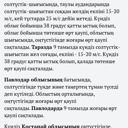
солтүстік-шығысында, таулы аудандарында
солтүстік-шығыстан соққан желдің екпіні 15-20
м/с, кей тұстарда 25 м/с дейін жетеді. Күндіз
облыс бойынша 38 градус қатты ыстық болып,
облыс бойынша төтенше өрт қаупі, облыстың
шығысында, оңтүстігінде жоғары өрт қаупі
сақталады.
Таразда
9 тамызда күндіз солтүстік-
шығыстан жел соғады, екпіні - 15-20 м/с. Күндіз
38 градус қатты ыстық болып, қалада төтенше
өрт қаупі сақталады.
Павлодар облысының
батысында,
солтүстігінде түнде және таңертең тұман түседі
деп күтіледі. Облыстың орталығында,
оңтүстігінде жоғары өрт қаупі
сақталады.
Павлодарда
9 тамызда жоғары өрт
қаупі сақталады.
Күндіз
Қостанай облысының
оңтүстігінде,