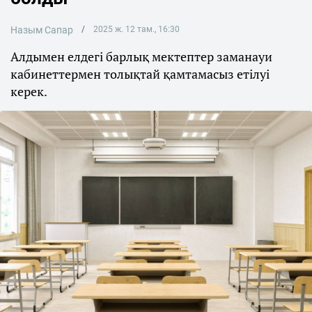
Назым Сапар
2025 ж. 12 там., 16:30
Алдымен елдегі барлық мектептер заманауи
кабинеттермен толықтай қамтамасыз етілуі
керек.