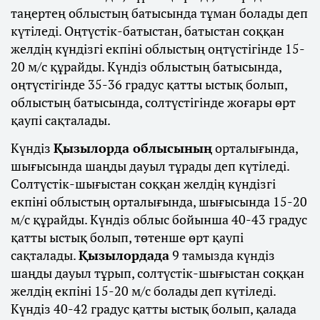
таңертең облыстың батысында тұман болады деп
күтіледі. Оңтүстік-батыстан, батыстан соққан
желдің күндізгі екпіні облыстың оңтүстігінде 15-
20 м/с құрайды. Күндіз облыстың батысында,
оңтүстігінде 35-36 градус қатты ыстық болып,
облыстың батысында, солтүстігінде жоғары өрт
қаупі сақталады.
Күндіз
Қызылорда облысының
орталығында,
шығысында шаңды дауыл тұрады деп күтіледі.
Солтүстік-шығыстан соққан желдің күндізгі
екпіні облыстың орталығында, шығысында 15-20
м/с құрайды. Күндіз облыс бойынша 40-43 градус
қатты ыстық болып, төтенше өрт қаупі
сақталады.
Қызылордада
9 тамызда күндіз
шаңды дауыл тұрып, солтүстік-шығыстан соққан
желдің екпіні 15-20 м/с болады деп күтіледі.
Күндіз 40-42 градус қатты ыстық болып, қалада