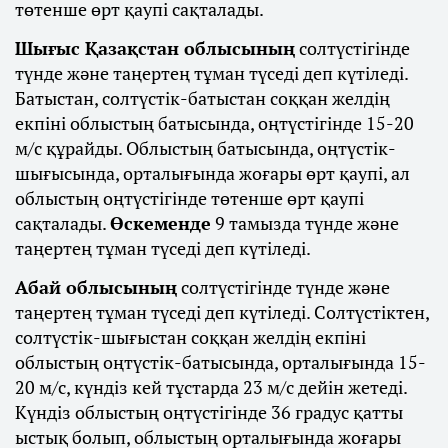
төтенше өрт қаупі сақталады.
Шығыс Қазақстан облысының
солтүстігінде
түнде және таңертең тұман түседі деп күтіледі.
Батыстан, солтүстік-батыстан соққан желдің
екпіні облыстың батысында, оңтүстігінде 15-20
м/с құрайды. Облыстың батысында, оңтүстік-
шығысында, орталығында жоғары өрт қаупі, ал
облыстың оңтүстігінде төтенше өрт қаупі
сақталады.
Өскеменде
9 тамызда түнде және
таңертең тұман түседі деп күтіледі.
Абай облысының
солтүстігінде түнде және
таңертең тұман түседі деп күтіледі. Солтүстіктен,
солтүстік-шығыстан соққан желдің екпіні
облыстың оңтүстік-батысында, орталығында 15-
20 м/с, күндіз кей тұстарда 23 м/с дейін жетеді.
Күндіз облыстың оңтүстігінде 36 градус қатты
ыстық болып, облыстың орталығында жоғары