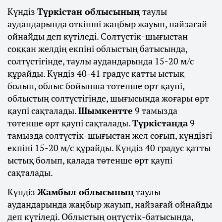
Күндіз
Түркістан облысының
таулы
аудандарында өткінші жаңбыр жауып, найзағай
ойнайды деп күтіледі. Солтүстік-шығыстан
соққан желдің екпіні облыстың батысында,
солтүстігінде, таулы аудандарында 15-20 м/с
құрайды. Күндіз 40-41 градус қатты ыстық
болып, облыс бойынша төтенше өрт қаупі,
облыстың солтүстігінде, шығысында жоғары өрт
қаупі сақталады.
Шымкентте
9 тамызда
төтенше өрт қаупі сақталады.
Түркістанда
9
тамызда солтүстік-шығыстан жел соғып, күндізгі
екпіні 15-20 м/с құрайды. Күндіз 40 градус қатты
ыстық болып, қалада төтенше өрт қаупі
сақталады.
Күндіз
Жамбыл облысының
таулы
аудандарында жаңбыр жауып, найзағай ойнайды
деп күтіледі. Облыстың оңтүстік-батысында,