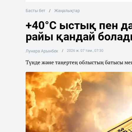
Басты бет
Жаңалықтар
+40°C ыстық пен да
райы қандай бола
Лунара Арынбек
2026 ж. 07 там., 07:30
Түнде және таңертең облыстың батысы мен 