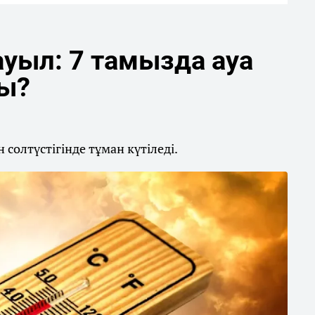
уыл: 7 тамызда ауа
ды?
солтүстігінде тұман күтіледі.