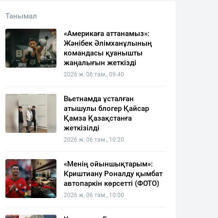
Танымал
«Америкаға аттанамыз»:
Жәнібек Әлімханұлының
командасы қуанышты
жаңалығын жеткізді
2026 ж. 06 там., 09:40
Вьетнамда ұсталған
атышулы блогер Қайсар
Қамза Қазақстанға
жеткізілді
2026 ж. 06 там., 10:20
«Менің ойыншықтарым»:
Криштиану Роналду қымбат
автопаркін көрсетті (ФОТО)
2026 ж. 06 там., 10:00