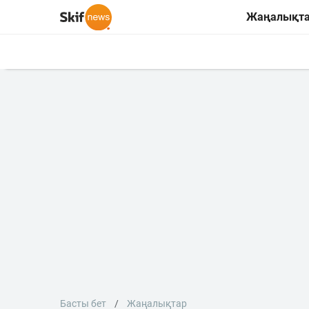
Жаңалықт
Басты бет
Жаңалықтар