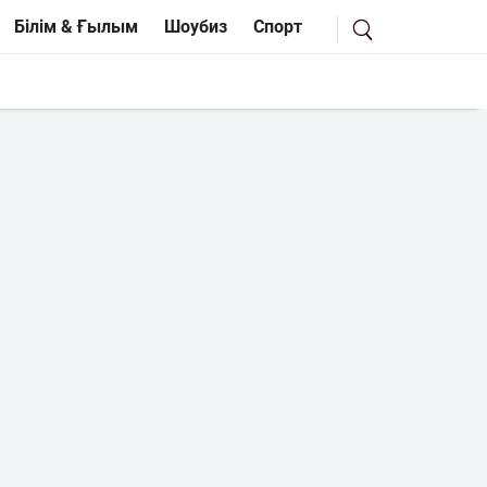
Білім & Ғылым
Шоубиз
Спорт