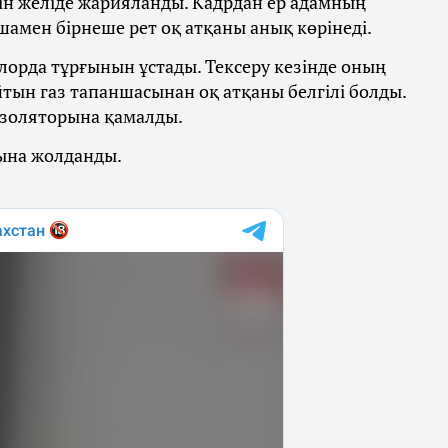
йін желіде жарияланды. Кадрдан ер адамның
шамен бірнеше рет оқ атқаны анық көрінеді.
елорда тұрғынын ұстады. Тексеру кезінде оның
йтын газ тапаншасынан оқ атқаны белгілі болды.
 изоляторына қамалды.
уына жолданды.