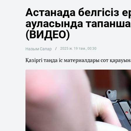
Астанада белгісіз е
ауласында тапанш
(ВИДЕО)
Назым Сапар
2025 ж. 19 там., 00:30
Қазіргі таңда іс материалдары сот қарауы