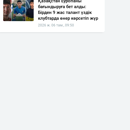
Қазақстан Еуропаны
бағындыруға бет алды:
Бірден 9 жас талант үздік
клубтарда өнер көрсетіп жүр
2026 ж. 06 там., 09:50