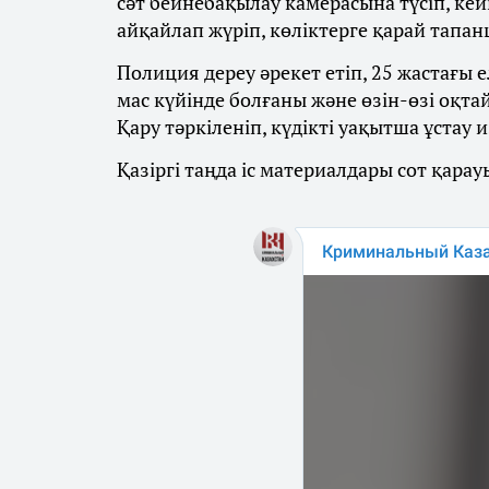
сәт бейнебақылау камерасына түсіп, ке
айқайлап жүріп, көліктерге қарай тапан
Полиция дереу әрекет етіп, 25 жастағы 
мас күйінде болғаны және өзін-өзі оқта
Қару тәркіленіп, күдікті уақытша ұстау
Қазіргі таңда іс материалдары сот қара