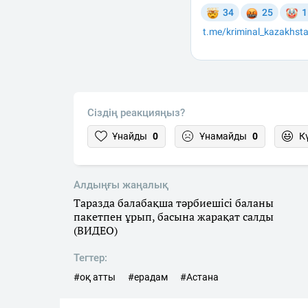
Сіздің реакцияңыз?
Ұнайды
0
Ұнамайды
0
К
Алдыңғы жаңалық
Таразда балабақша тәрбиешісі баланы
пакетпен ұрып, басына жарақат салды
(ВИДЕО)
Тегтер:
#оқ атты
#ерадам
#Астана