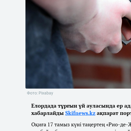
Фото: Pixabay
Елордада тұрғын үй ауласында ер ад
хабарлайды
Skifnews.kz
ақпарат пор
Оқиға 17 тамыз күні таңертең «Рио-де-