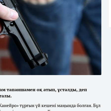
ам тапаншамен оқ атып, ұсталды, деп
талы.
Жанейро» тұрғын үй кешені маңында болған. Бұл