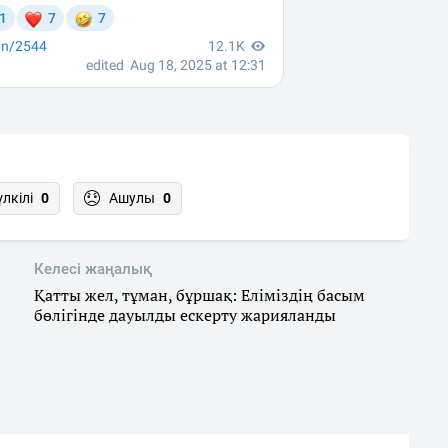
үлкілі
0
Ашулы
0
Келесі жаңалық
Қатты жел, тұман, бұршақ: Еліміздің басым
бөлігінде дауылды ескерту жарияланды