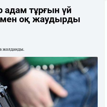
р адам тұрғын үй
амен оқ жаудырды
на жолданды.