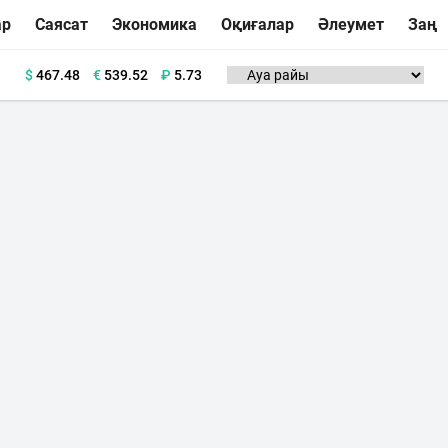
ар
Саясат
Экономика
Оқиғалар
Әлеумет
Заң
$
467.48
€
539.52
₽
5.73