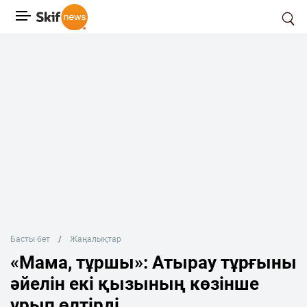
Басты бет
Жаңалықтар
«Мама, тұршы»: Атырау тұрғыны
әйелін екі қызының көзінше
ұрып өлтірді