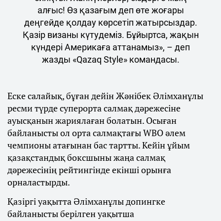
алғыс! Өз қазағым деп өте жоғары
деңгейде қолдау көрсетіп жатырсыздар.
Қазір визаны күтудеміз. Бұйыртса, жақын
күндері Америкаға аттанамыз», – деп
жазды «Qazaq Style» командасы.
Еске салайық, бұған дейін Жәнібек Әлімханұлы
ресми түрде суперорта салмақ дәрежесіне
ауысқанын жариялаған болатын. Осыған
байланысты ол орта салмақтағы WBO әлем
чемпионы атағынан бас тартты. Кейін ұйым
қазақстандық боксшыны жаңа салмақ
дәрежесінің рейтингінде екінші орынға
орналастырды.
Қазіргі уақытта Әлімханұлы допингке
байланысты берілген уақытша