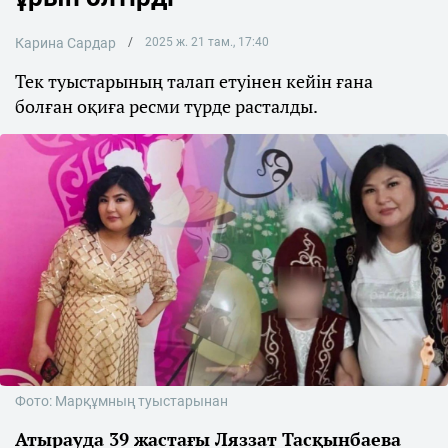
Карина Сардар
2025 ж. 21 там., 17:40
Тек туыстарының талап етуінен кейін ғана
болған оқиға ресми түрде расталды.
Фото: Марқұмның туыстарынан
Атырауда 39 жастағы Ляззат Тасқынбаева