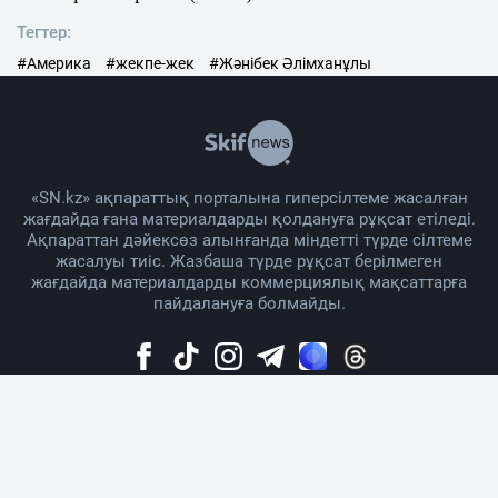
Тегтер:
#Америка
#жекпе-жек
#Жәнібек Әлімханұлы
«SN.kz» ақпараттық порталына гиперсілтеме жасалған
жағдайда ғана материалдарды қолдануға рұқсат етіледі.
Ақпараттан дәйексөз алынғанда міндетті түрде сілтеме
жасалуы тиіс. Жазбаша түрде рұқсат берілмеген
жағдайда материалдарды коммерциялық мақсаттарға
пайдалануға болмайды.
Жоба жайында
Материалды қолдану тәртібі
Байланыс
Жарнама