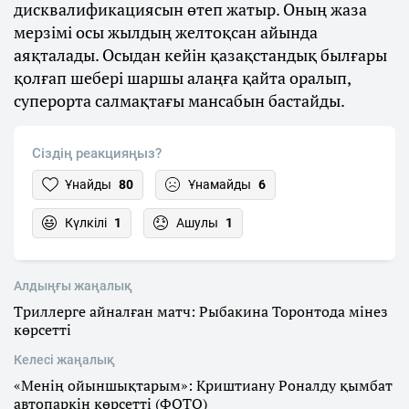
дисквалификациясын өтеп жатыр. Оның жаза
мерзімі осы жылдың желтоқсан айында
аяқталады. Осыдан кейін қазақстандық былғары
қолғап шебері шаршы алаңға қайта оралып,
суперорта салмақтағы мансабын бастайды.
Сіздің реакцияңыз?
Ұнайды
80
Ұнамайды
6
Күлкілі
1
Ашулы
1
Алдыңғы жаңалық
Триллерге айналған матч: Рыбакина Торонтода мінез
көрсетті
Келесі жаңалық
«Менің ойыншықтарым»: Криштиану Роналду қымбат
автопаркін көрсетті (ФОТО)