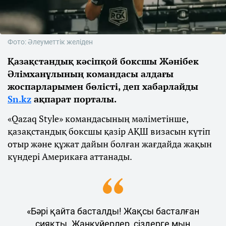
Фото: Әлеуметтік желіден
Қазақстандық кәсіпқой боксшы Жәнібек
Әлімханұлының командасы алдағы
жоспарларымен бөлісті, деп хабарлайды
Sn.kz
ақпарат порталы.
«Qazaq Style» командасының мәліметінше,
қазақстандық боксшы қазір АҚШ визасын күтіп
отыр және құжат дайын болған жағдайда жақын
күндері Америкаға аттанады.
«Бәрі қайта басталды! Жақсы басталған
сияқты. Жанкүйерлер, сіздерге мың