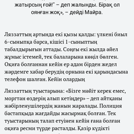
жатырсың ғой!" – деп жалынды. Бірақ ол
оянған жоқ», – дейді Майра.
Ляззаттың артында екі қызы қалды: үлкені биыл
6-сыныпқа барса, кішісі 1-сыныптың
табалдырығын аттады. Соңғы екі жылда әйел
жұмыс істемей, тек балаларына көңіл бөлген.
Оқиға болғаннан кейін ер адам бірден жедел
жәрдемге хабар берудің орнына екі қарындасына
телефон шалған. Кейін олардың
Ляззаттың туыстарына: «Бізге мәйіт керек емес,
моргтан өздерің алып кетіңдер» – деп айтқаны
жәбірленушілердің жанын жаралады. Полиция
бастапқыда жағдайды жасырмақ болған. Тек
туыстарының талап етуінен кейін ғана болған
оқиға ресми түрде расталды. Қазір күдікті