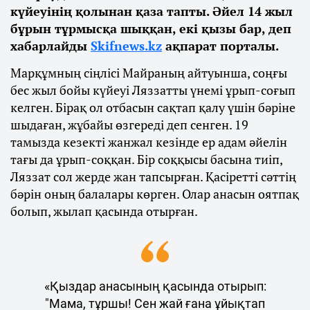
күйеуінің қолынан қаза тапты. Әйел 14 жыл
бұрын тұрмысқа шыққан, екі қызы бар, деп
хабарлайды
Skifnews.kz
ақпарат порталы.
Марқұмның сіңлісі Майраның айтуынша, соңғы
бес жыл бойы күйеуі Ляззатты үнемі ұрып-соғып
келген. Бірақ ол отбасын сақтап қалу үшін бәріне
шыдаған, жұбайы өзгереді деп сенген. 19
тамызда кезекті жанжал кезінде ер адам әйелін
тағы да ұрып-соққан. Бір соққысы басына тиіп,
Ляззат сол жерде жан тапсырған. Қасіретті сәттің
бәрін оның балалары көрген. Олар анасын оятпақ
болып, жылап қасында отырған.
«Қыздар анасының қасында отырып:
"Мама, тұршы! Сен жай ғана ұйықтап