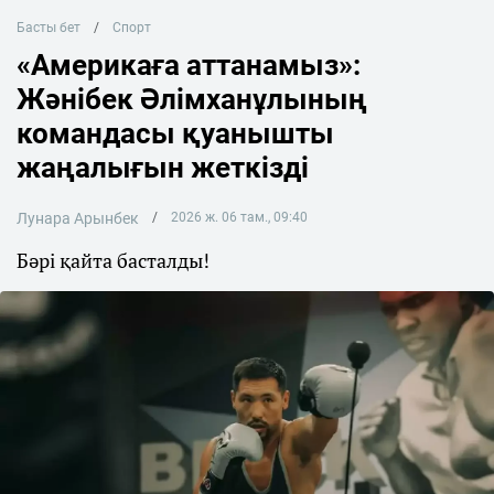
Басты бет
Спорт
«Америкаға аттанамыз»:
Жәнібек Әлімханұлының
командасы қуанышты
жаңалығын жеткізді
Лунара Арынбек
2026 ж. 06 там., 09:40
Бәрі қайта басталды!