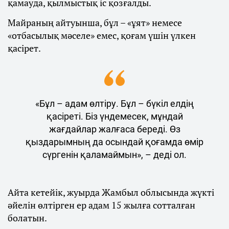
қамауда, қылмыстық іс қозғалды.
Майраның айтуынша, бұл – «ұят» немесе
«отбасылық мәселе» емес, қоғам үшін үлкен
қасірет.
«Бұл – адам өлтіру. Бұл – бүкіл елдің
қасіреті. Біз үндемесек, мұндай
жағдайлар жалғаса береді. Өз
қыздарымның да осындай қоғамда өмір
сүргенін қаламаймын», – деді ол.
Айта кетейік, жуырда Жамбыл облысында жүкті
әйелін өлтірген ер адам 15 жылға сотталған
болатын.