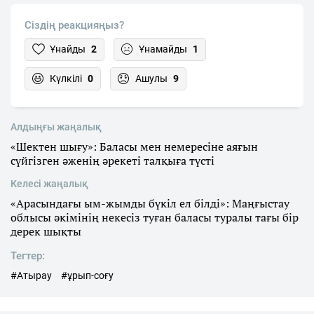
Сіздің реакцияңыз?
Ұнайды
2
Ұнамайды
1
Күлкілі
0
Ашулы
9
Алдыңғы жаңалық
«Шектен шығу»: Баласы мен немересіне аяғын
сүйгізген әженің әрекеті талқыға түсті
Келесі жаңалық
«Арасындағы ым-жымды бүкіл ел білді»: Маңғыстау
облысы әкімінің некесіз туған баласы туралы тағы бір
дерек шықты
Тегтер:
#Атырау
#ұрып-соғу