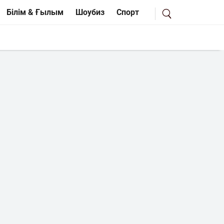
Білім & Ғылым
Шоубиз
Спорт