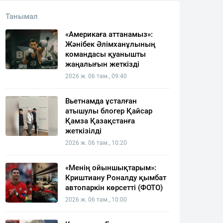
Танымал
«Америкаға аттанамыз»:
Жәнібек Әлімханұлының
командасы қуанышты
жаңалығын жеткізді
2026 ж. 06 там., 09:40
Вьетнамда ұсталған
атышулы блогер Қайсар
Қамза Қазақстанға
жеткізілді
2026 ж. 06 там., 10:20
«Менің ойыншықтарым»:
Криштиану Роналду қымбат
автопаркін көрсетті (ФОТО)
2026 ж. 06 там., 10:00