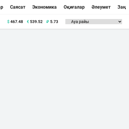
ар
Саясат
Экономика
Оқиғалар
Әлеумет
Заң
$
467.48
€
539.52
₽
5.73