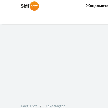
Жаңалықт
Басты бет
Жаңалықтар