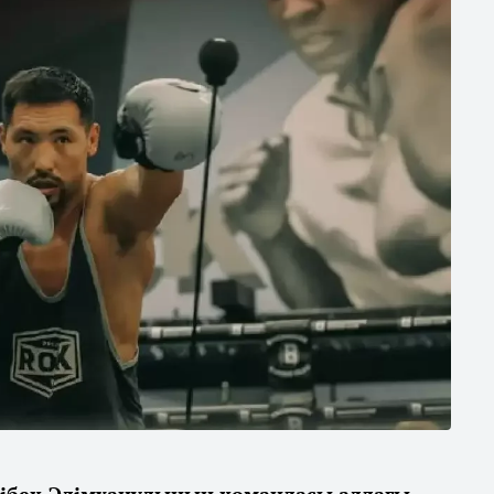
ібек Әлімханұлының командасы алдағы