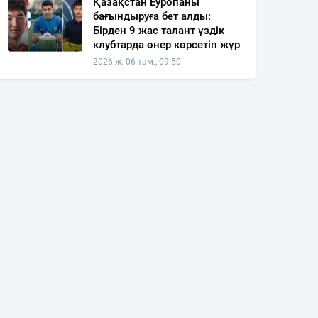
Қазақстан Еуропаны
бағындыруға бет алды:
Бірден 9 жас талант үздік
клубтарда өнер көрсетіп жүр
2026 ж. 06 там., 09:50