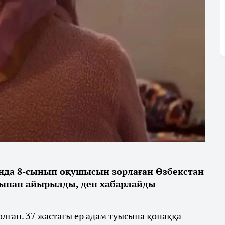
нда 8-сынып оқушысын зорлаған Өзбекстан
ғынан айырылды, деп хабарлайды
лған. 37 жастағы ер адам туысына қонаққа