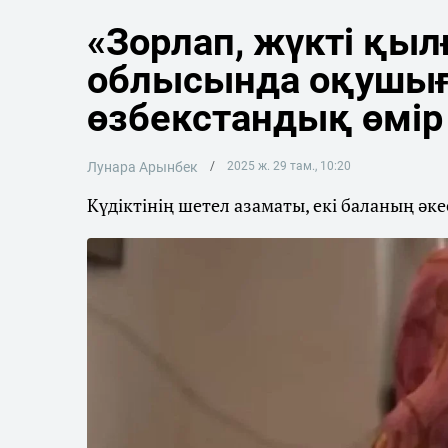
«Зорлап, жүкті қылғ
облысында оқушығ
өзбекстандық өмір
Лунара Арынбек
2025 ж. 29 там., 10:20
Күдіктінің шетел азаматы, екі баланың әке