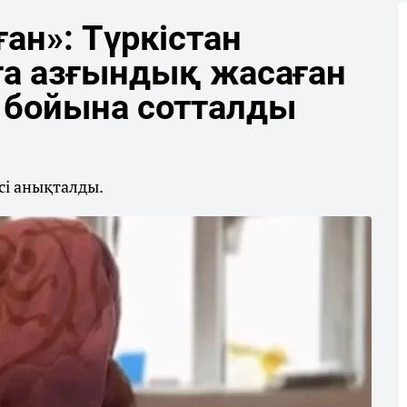
ан»: Түркістан
а азғындық жасаған
 бойына сотталды
сі анықталды.