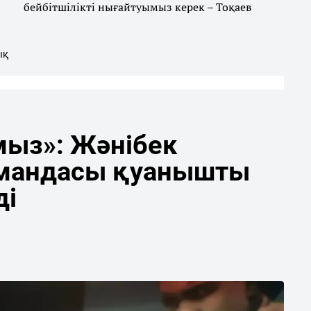
бейбітшілікті нығайтуымыз керек – Тоқаев
ық
мыз»: Жәнібек
мандасы қуанышты
ді