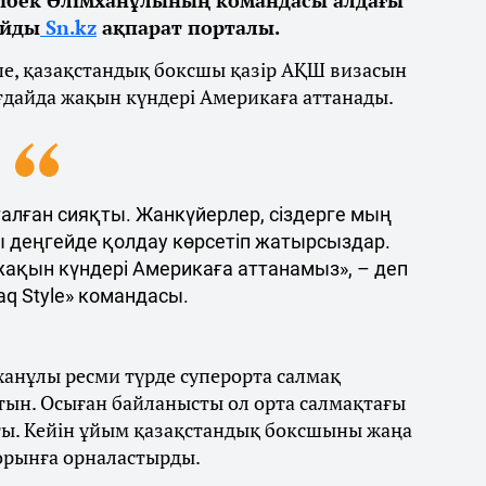
айды
Sn.kz
ақпарат порталы.
ше, қазақстандық боксшы қазір АҚШ визасын
ғдайда жақын күндері Америкаға аттанады.
талған сияқты. Жанкүйерлер, сіздерге мың
ы деңгейде қолдау көрсетіп жатырсыздар.
 жақын күндері Америкаға аттанамыз», – деп
q Style» командасы.
ханұлы ресми түрде суперорта салмақ
тын. Осыған байланысты ол орта салмақтағы
ты. Кейін ұйым қазақстандық боксшыны жаңа
 орынға орналастырды.