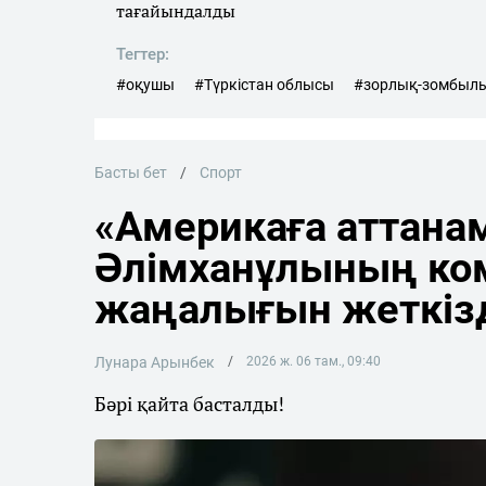
тағайындалды
Тегтер:
#оқушы
#Түркістан облысы
#зорлық-зомбыл
Басты бет
Спорт
«Америкаға аттана
Әлімханұлының ко
жаңалығын жеткіз
Лунара Арынбек
2026 ж. 06 там., 09:40
Бәрі қайта басталды!