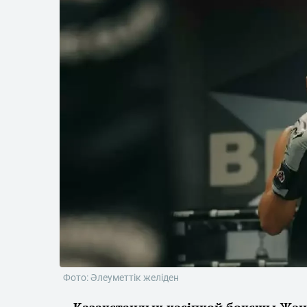
Фото: Әлеуметтік желіден
Қазақстандық кәсіпқой боксшы Жән