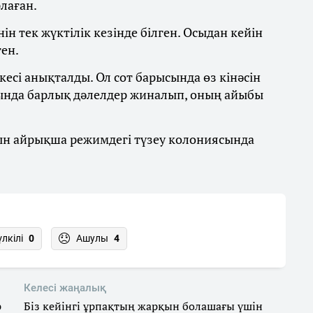
рлаған.
 тек жүктілік кезінде білген. Осыдан кейін
ген.
кесі анықталды. Ол сот барысында өз кінәсін
ында барлық дәлелдер жиналып, оның айыбы
ын айрықша режимдегі түзеу колониясында
үлкілі
0
Ашулы
4
Келесі жаңалық
р
Біз кейінгі ұрпақтың жарқын болашағы үшін