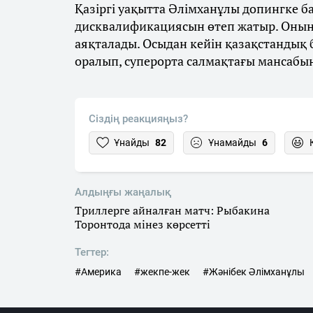
Қазіргі уақытта Әлімханұлы допингке 
дисквалификациясын өтеп жатыр. Оның
аяқталады. Осыдан кейін қазақстандық
оралып, суперорта салмақтағы мансабы
Сіздің реакцияңыз?
Ұнайды
82
Ұнамайды
6
Алдыңғы жаңалық
Триллерге айналған матч: Рыбакина
Торонтода мінез көрсетті
Тегтер:
#Америка
#жекпе-жек
#Жәнібек Әлімханұлы