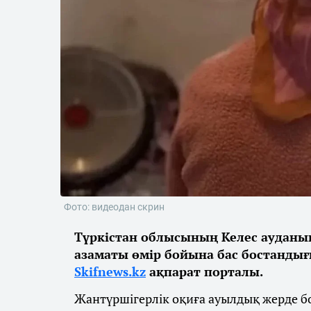
Фото: видеодан скрин
Түркістан облысының Келес ауданы
азаматы өмір бойына бас бостанды
Skifnews.kz
ақпарат порталы.
Жантүршігерлік оқиға ауылдық жерде бо