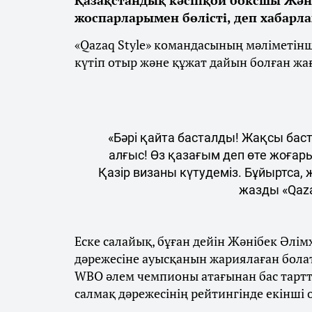
жоспарларымен бөлісті, деп хабарл
«Qazaq Style» командасының мәліметін
күтіп отыр және құжат дайын болған жа
«Бәрі қайта басталды! Жақсы бас
алғыс! Өз қазағым деп өте жоғар
Қазір визаны күтудеміз. Бұйыртса,
жазды «Qaza
Еске салайық, бұған дейін Жәнібек Әлім
дәрежесіне ауысқанын жариялаған бола
WBO әлем чемпионы атағынан бас тарт
салмақ дәрежесінің рейтингінде екінші