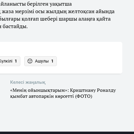
байланысты берілген уақытша
 жаза мерзімі осы жылдың желтоқсан айында
 былғары қолғап шебері шаршы алаңға қайта
н бастайды.
Күлкілі
1
Ашулы
1
Келесі жаңалық
«Менің ойыншықтарым»: Криштиану Роналду
қымбат автопаркін көрсетті (ФОТО)