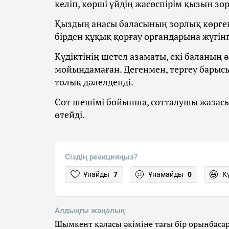
келіп, көрші үйдің жасөспірім қызын зо
Қыздың анасы баласының зорлық көргенін
бірден құқық қорғау органдарына жүгін
Күдіктінің шетел азаматы, екі баланың ә
мойындамаған. Дегенмен, тергеу барыс
толық дәлелденді.
Сот шешімі бойынша, сотталушы жазас
өтейді.
Сіздің реакцияңыз?
Ұнайды
7
Ұнамайды
0
К
Алдыңғы жаңалық
Шымкент қаласы әкіміне тағы бір орынбаса