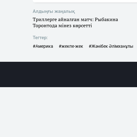
Алдыңғы жаңалық
Триллерге айналған матч: Рыбакина
Торонтода мінез көрсетті
Тегтер:
#Америка
#жекпе-жек
#Жәнібек Әлімханұлы
Жаңалықта
«SN.kz» ақпараттық порталына гиперсілтеме жас
сілтеме жасалуы тиіс. Жазбаша түр