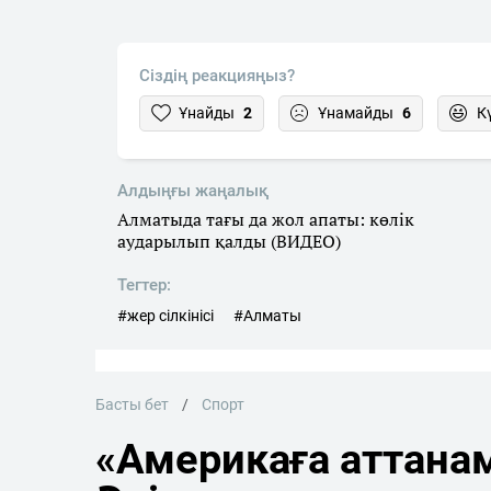
Сіздің реакцияңыз?
Ұнайды
2
Ұнамайды
6
К
Алдыңғы жаңалық
Алматыда тағы да жол апаты: көлік
аударылып қалды (ВИДЕО)
Тегтер:
#жер сілкінісі
#Алматы
Басты бет
Спорт
«Америкаға аттана