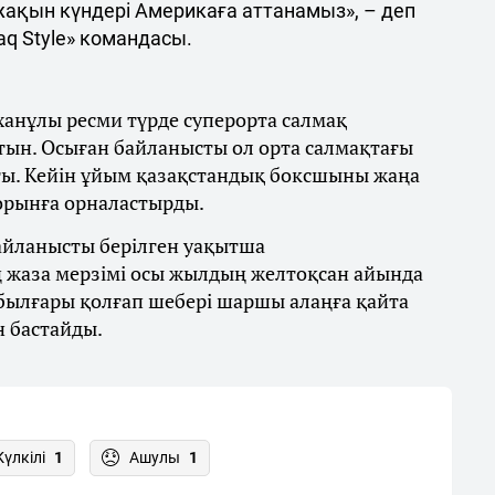
 жақын күндері Америкаға аттанамыз», – деп
q Style» командасы.
ханұлы ресми түрде суперорта салмақ
тын. Осыған байланысты ол орта салмақтағы
ты. Кейін ұйым қазақстандық боксшыны жаңа
 орынға орналастырды.
байланысты берілген уақытша
 жаза мерзімі осы жылдың желтоқсан айында
 былғары қолғап шебері шаршы алаңға қайта
н бастайды.
Күлкілі
1
Ашулы
1