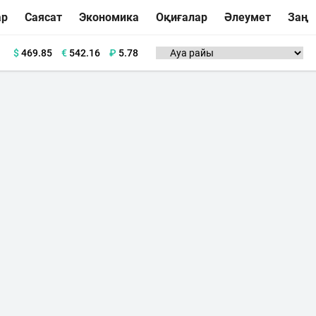
ар
Саясат
Экономика
Оқиғалар
Әлеумет
Заң
$
469.85
€
542.16
₽
5.78