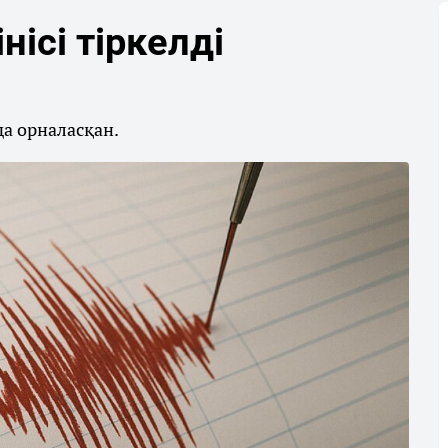
ісі тіркелді
а орналасқан.