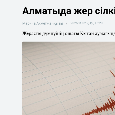
Алматыда жер сілкін
Марина Ахметжанқызы
2025 ж. 02 қыр., 15:20
Жерасты дүмпуінің ошағы Қытай аумағынд