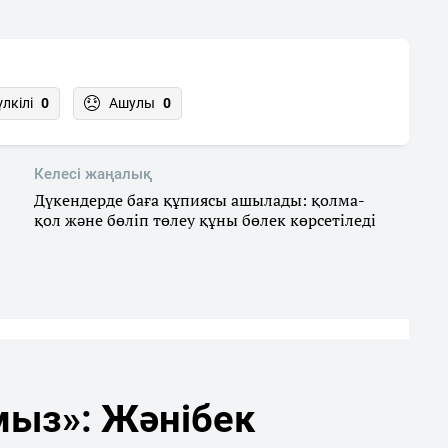
үлкілі
0
Ашулы
0
Келесі жаңалық
Дүкендерде баға құпиясы ашылады: қолма-
қол және бөліп төлеу құны бөлек көрсетіледі
мыз»: Жәнібек