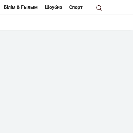
Білім & Ғылым
Шоубиз
Спорт