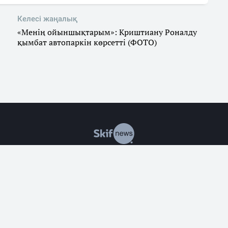
Келесі жаңалық
«Менің ойыншықтарым»: Криштиану Роналду
қымбат автопаркін көрсетті (ФОТО)
р
Саясат
Экономика
Оқиғалар
Әлеумет
Заң
Білім & 
алған жағдайда ғана материалдарды қолдануға рұқсат етіледі
де рұқсат берілмеген жағдайда материалдарды коммерциялық