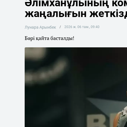
Әлімханұлының ко
жаңалығын жеткіз
Лунара Арынбек
2026 ж. 06 там., 09:40
Бәрі қайта басталды!