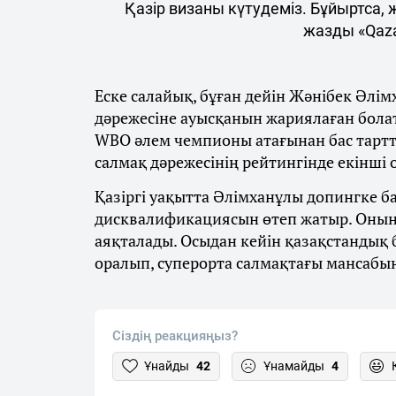
Қазір визаны күтудеміз. Бұйыртса,
жазды «Qaza
Еске салайық, бұған дейін Жәнібек Әлім
дәрежесіне ауысқанын жариялаған бола
WBO әлем чемпионы атағынан бас тарт
салмақ дәрежесінің рейтингінде екінші
Қазіргі уақытта Әлімханұлы допингке 
дисквалификациясын өтеп жатыр. Оның
аяқталады. Осыдан кейін қазақстандық
оралып, суперорта салмақтағы мансабы
Сіздің реакцияңыз?
Ұнайды
42
Ұнамайды
4