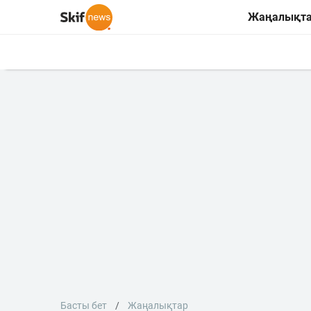
Жаңалықт
Басты бет
Жаңалықтар