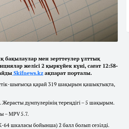
 бақылаулар мен зерттеулер ұлттық
иялар желісі 2 қыркүйек күні, сағат 12:58-
лайды
Skifnews.kz
ақпарат порталы.
үстік-шығысқа қарай 319 шақырым қашықтықта,
б. Жерасты дүмпулерінің тереңдігі – 5 шақырым.
ы – MPV 5.7.
K-64 шкаласы бойынша) 2 балл болып сезілді.