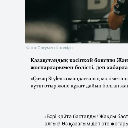
Фото: Әлеуметтік желіден
Қазақстандық кәсіпқой боксшы Жән
жоспарларымен бөлісті, деп хабарл
«Qazaq Style» командасының мәліметін
күтіп отыр және құжат дайын болған жа
«Бәрі қайта басталды! Жақсы бас
алғыс! Өз қазағым деп өте жоғар