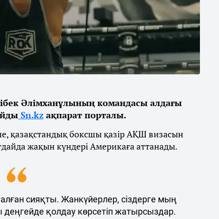
ібек Әлімханұлының командасы алдағы
айды
Sn.kz
ақпарат порталы.
ше, қазақстандық боксшы қазір АҚШ визасын
ғдайда жақын күндері Америкаға аттанады.
талған сияқты. Жанкүйерлер, сіздерге мың
ы деңгейде қолдау көрсетіп жатырсыздар.