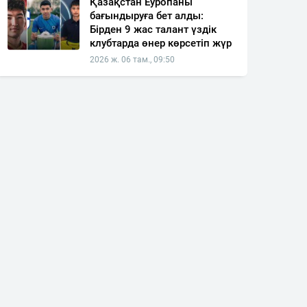
Қазақстан Еуропаны
бағындыруға бет алды:
Бірден 9 жас талант үздік
клубтарда өнер көрсетіп жүр
2026 ж. 06 там., 09:50