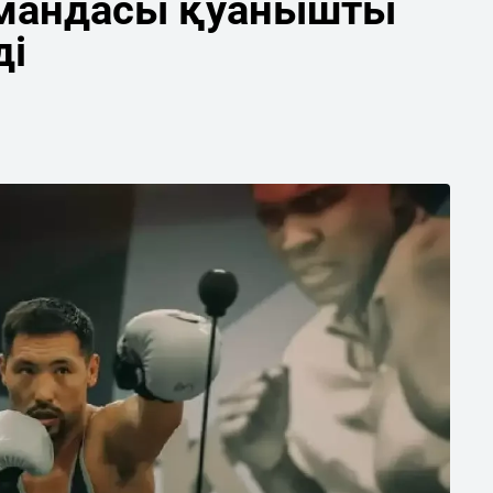
мандасы қуанышты
ді