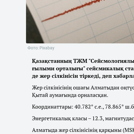
Фото: Pixabay
Қазақстанның ТЖМ "Сейсмологиялық
ғылыми орталығы" сейсмикалық станц
де жер сілкінісін тіркеді, деп хабар
Жер сілкінісінің ошағы Алматыдан оңт
Қытай аумағында орналасқан.
Координаттары: 40.782° с.е., 78.865° ш.
Энергетикалық класы – 12.3, магнитудас
Алматыда жер сілкінісінің қарқыны (MS