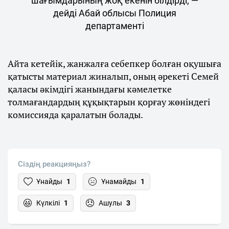
шағымдарының жоқ екенін білдірді, —
дейді Абай облысы Полиция
департаменті
Айта кетейік, жанжалға себепкер болған оқушыға
қатысты материал жиналып, оның әрекеті Семей
қаласы әкімдігі жанындағы кәмелетке
толмағандардың құқықтарын қорғау жөніндегі
комиссияда қаралатын болады.
Сіздің реакцияңыз?
Ұнайды
1
Ұнамайды
1
Күлкілі
1
Ашулы
3