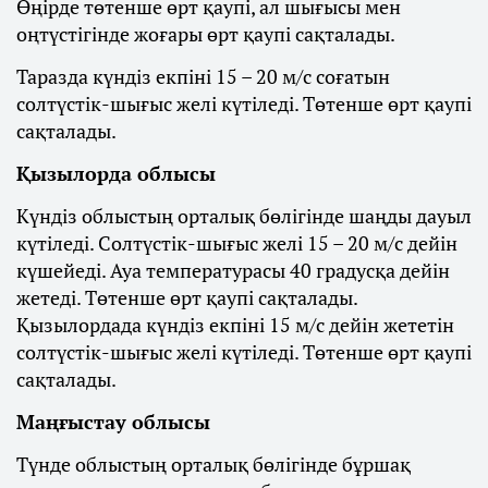
Өңірде төтенше өрт қаупі, ал шығысы мен
оңтүстігінде жоғары өрт қаупі сақталады.
Таразда күндіз екпіні 15 – 20 м/с соғатын
солтүстік-шығыс желі күтіледі. Төтенше өрт қаупі
сақталады.
Қызылорда облысы
Күндіз облыстың орталық бөлігінде шаңды дауыл
күтіледі. Солтүстік-шығыс желі 15 – 20 м/с дейін
күшейеді. Ауа температурасы 40 градусқа дейін
жетеді. Төтенше өрт қаупі сақталады.
Қызылордада күндіз екпіні 15 м/с дейін жететін
солтүстік-шығыс желі күтіледі. Төтенше өрт қаупі
сақталады.
Маңғыстау облысы
Түнде облыстың орталық бөлігінде бұршақ