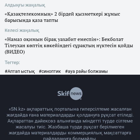
Алдыңғы жаңалық
«Қазақтелекомның» 2 бірдей қызметкері жұмыс
барысында қаза тапты
Келесі жаңалық
«Намаз оқимын бірақ уахабит емеспін»: Бекболат
Тілеухан көптің көкейіндегі сұрақтың нүктесін қойды
(ВИДЕО)
Тегтер:
#Аптап ыстық
#синоптик
#ауа райы болжамы
«SN.kz» ақпараттық порталына гиперсілтеме жасалған
жағдайда ғана материалдарды қолдануға рұқсат етіледі.
Ақпараттан дәйексөз алынғанда міндетті түрде сілтеме
жасалуы тиіс. Жазбаша түрде рұқсат берілмеген
жағдайда материалдарды коммерциялық мақсаттарға
пайдалануға болмайды.