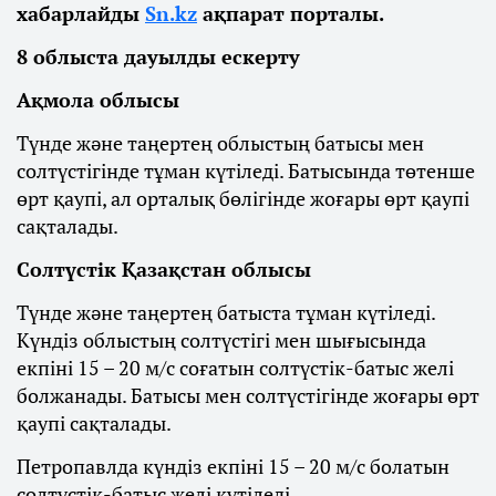
хабарлайды
Sn.kz
ақпарат порталы.
8 облыста дауылды ескерту
Ақмола облысы
Түнде және таңертең облыстың батысы мен
солтүстігінде тұман күтіледі. Батысында төтенше
өрт қаупі, ал орталық бөлігінде жоғары өрт қаупі
сақталады.
Солтүстік Қазақстан облысы
Түнде және таңертең батыста тұман күтіледі.
Күндіз облыстың солтүстігі мен шығысында
екпіні 15 – 20 м/с соғатын солтүстік-батыс желі
болжанады. Батысы мен солтүстігінде жоғары өрт
қаупі сақталады.
Петропавлда күндіз екпіні 15 – 20 м/с болатын
солтүстік-батыс желі күтіледі.