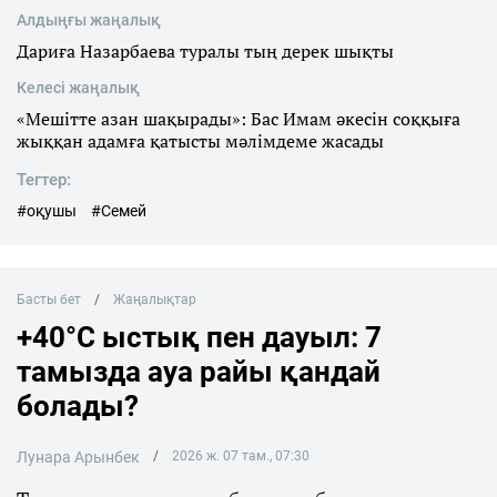
Алдыңғы жаңалық
Дариға Назарбаева туралы тың дерек шықты
Келесі жаңалық
«Мешітте азан шақырады»: Бас Имам әкесін cоққыға
жыққан адамға қатысты мәлімдеме жасады
Тегтер:
#оқушы
#Семей
Басты бет
Жаңалықтар
+40°C ыстық пен дауыл: 7
тамызда ауа райы қандай
болады?
Лунара Арынбек
2026 ж. 07 там., 07:30