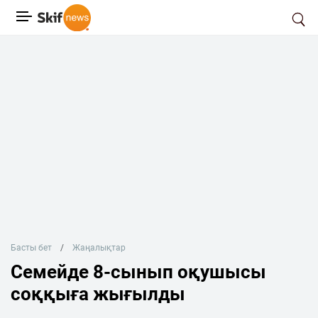
Басты бет
Жаңалықтар
Семейде 8-сынып оқушысы
соққыға жығылды