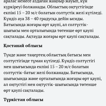
аралас немесе аздаған жаңбыр жауып, күн
күркіреуі болжанады. Облыстың оңтүстігінде
екпіні 15 – 20 м/с болатын солтүстік желі күтіледі.
Күндіз ауа 38 – 40 градусқа дейін ысиды.
Батысында жоғары өрт қаупі, ал солтүстік-
шығысы мен орталығында төтенше өрт қаупі
сақталады. Ақтауда жоғары өрт қаупі сақталады.
Қостанай облысы
Түнде және таңертең облыстың батысы мен
солтүстігінде тұман күтіледі. Күндіз солтүстігі
мен шығысында екпіні 15 – 20 м/с болатын
солтүстік-батыс желі болжанады. Батысында,
шығысында және орталығында жоғары өрт қаупі,
ал оңтүстігі мен оңтүстік-шығысында төтенше
өрт қаупі сақталады.
Түркістан облысы