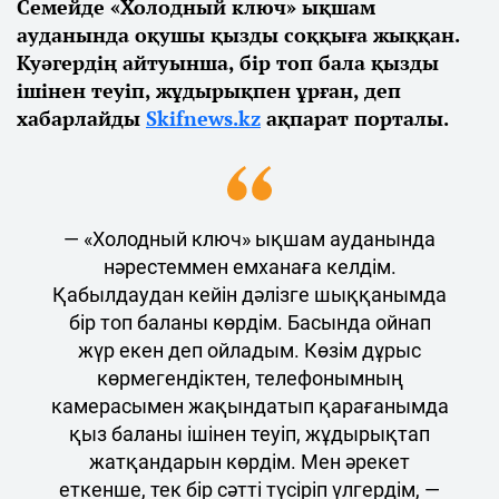
Семейде «Холодный ключ» ықшам
ауданында оқушы қызды соққыға жыққан.
Куәгердің айтуынша, бір топ бала қызды
ішінен теуіп, жұдырықпен ұрған, деп
хабарлайды
Skifnews.kz
ақпарат порталы.
— «Холодный ключ» ықшам ауданында
нәрестеммен емханаға келдім.
Қабылдаудан кейін дәлізге шыққанымда
бір топ баланы көрдім. Басында ойнап
жүр екен деп ойладым. Көзім дұрыс
көрмегендіктен, телефонымның
камерасымен жақындатып қарағанымда
қыз баланы ішінен теуіп, жұдырықтап
жатқандарын көрдім. Мен әрекет
еткенше, тек бір сәтті түсіріп үлгердім, —