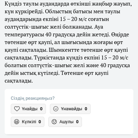
Күндіз таулы аудандарда өткінші жаңбыр жауып,
күн күркірейді. Облыстың батысы мен таулы
аудандарында екпіні 15 – 20 м/с соғатын
солтүстік-шығыс желі болжанады. Ауа
температурасы 40 градусқа дейін жетеді. Өңірде
төтенше өрт қаупі, ал шығысында жоғары өрт
қаупі сақталады. Шымкентте төтенше өрт қаупі
сақталады. Түркістанда күндіз екпіні 15 – 20 м/с
болатын солтүстік-шығыс желі және 40 градусқа
дейін ыстық күтіледі. Төтенше өрт қаупі
сақталады.
Сіздің реакцияңыз?
Ұнайды
0
Ұнамайды
0
Күлкілі
0
Ашулы
0