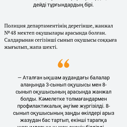
дейді тұрғындардың бірі.
Полиция департаментінің дерегінше, жанжал
№ 48 мектеп оқушылары арасында болған.
Салдарынан сегізінші сынып оқушысы соққыға
жығылып, жапа шекті.
— Аталған ықшам аудандағы балалар
алаңында 3-сынып оқушысы мен 8-
сынып оқушысының арасында жанжал
болды. Кәмелетке толмағандармен
профилактикалық әңгіме жүргізілді. 8-
сынып оқушысының заңды өкілдері арыз
жазудан бас тартып, екінші тарапқа