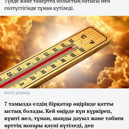
Түнде және таңертең облыстың батысы мен
солтүстігінде тұман күтіледі.
Фото: pixabay
7 тамызда елдің бірқатар өңірінде қатты
ыстық болады. Кей өңірде күн күркіреп,
күшті жел, тұман, шаңды дауыл және табиғи
өрттің жоғары қаупі күтіледі, деп