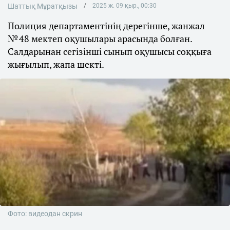
Шаттық Мұратқызы
2025 ж. 09 қыр., 00:30
Полиция департаментінің дерегінше, жанжал
№ 48 мектеп оқушылары арасында болған.
Салдарынан сегізінші сынып оқушысы соққыға
жығылып, жапа шекті.
Фото: видеодан скрин