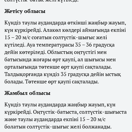
Жетісу облысы
Күндіз таулы аудандарда өткінші жаңбыр жауып,
күн күркірейді. Алакөл көлдері аймағында екпіні
15 – 20 м/с соғатын солтүстік-шығыс желі
күтіледі. Ауа температурасы 35 – 36 градусқа
дейін көтеріледі. Облыстың оңтүстігі мен
батысында жоғары өрт қаупі, ал шығысы мен
орталығында төтенше өрт қаупі сақталады.
Талдықорғанда күндіз 35 градусқа дейін ыстық
болады. Төтенше өрт қаупі сақталады.
Жамбыл облысы
Күндіз таулы аудандарда жаңбыр жауып, күн
күркірейді. Оңтүстік-батыста, солтүстік-шығыста
және таулы аудандарда екпіні 15 – 20 м/с
болатын солтүстік-шығыс желі болжанады.