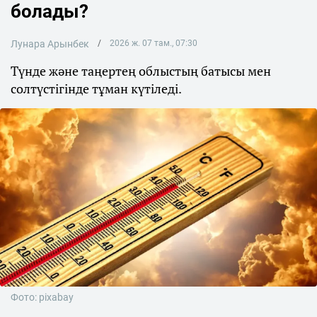
болады?
Лунара Арынбек
2026 ж. 07 там., 07:30
Түнде және таңертең облыстың батысы мен
солтүстігінде тұман күтіледі.
Фото: pixabay