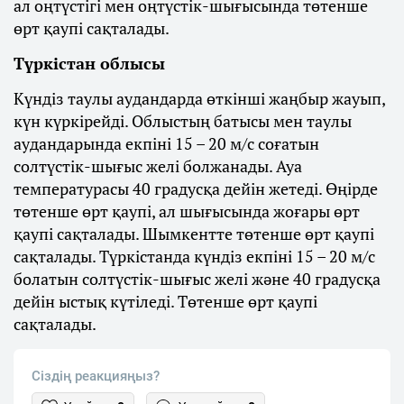
ал оңтүстігі мен оңтүстік-шығысында төтенше
өрт қаупі сақталады.
Түркістан облысы
Күндіз таулы аудандарда өткінші жаңбыр жауып,
күн күркірейді. Облыстың батысы мен таулы
аудандарында екпіні 15 – 20 м/с соғатын
солтүстік-шығыс желі болжанады. Ауа
температурасы 40 градусқа дейін жетеді. Өңірде
төтенше өрт қаупі, ал шығысында жоғары өрт
қаупі сақталады. Шымкентте төтенше өрт қаупі
сақталады. Түркістанда күндіз екпіні 15 – 20 м/с
болатын солтүстік-шығыс желі және 40 градусқа
дейін ыстық күтіледі. Төтенше өрт қаупі
сақталады.
Сіздің реакцияңыз?