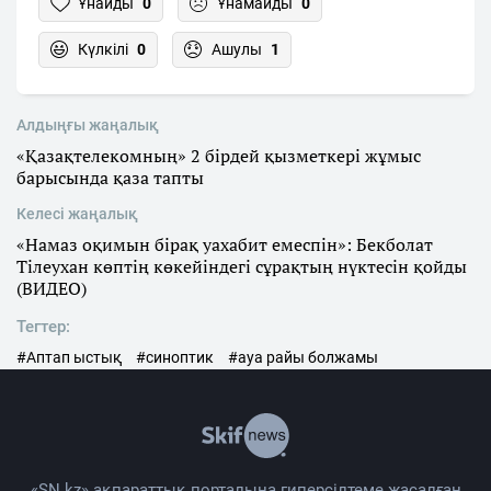
Ұнайды
0
Ұнамайды
0
Күлкілі
0
Ашулы
1
Алдыңғы жаңалық
«Қазақтелекомның» 2 бірдей қызметкері жұмыс
барысында қаза тапты
Келесі жаңалық
«Намаз оқимын бірақ уахабит емеспін»: Бекболат
Тілеухан көптің көкейіндегі сұрақтың нүктесін қойды
(ВИДЕО)
Тегтер:
#Аптап ыстық
#синоптик
#ауа райы болжамы
«SN.kz» ақпараттық порталына гиперсілтеме жасалған