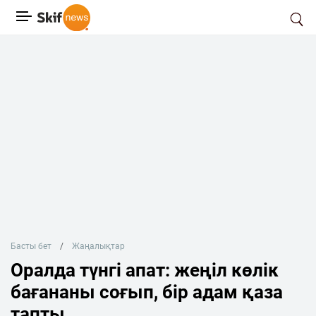
Басты бет
Жаңалықтар
Оралда түнгі апат: жеңіл көлік
бағананы соғып, бір адам қаза
тапты