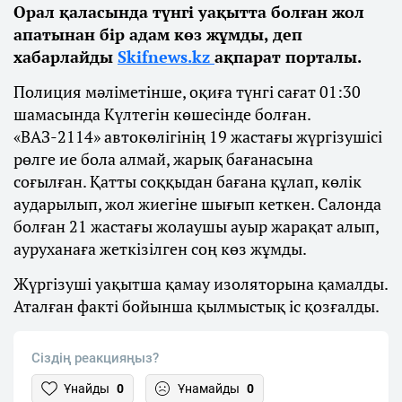
Орал қаласында түнгі уақытта болған жол
апатынан бір адам көз жұмды, деп
хабарлайды
Skifnews.kz
ақпарат порталы.
Полиция мәліметінше, оқиға түнгі сағат 01:30
шамасында Күлтегін көшесінде болған.
«ВАЗ-2114» автокөлігінің 19 жастағы жүргізушісі
рөлге ие бола алмай, жарық бағанасына
соғылған. Қатты соққыдан бағана құлап, көлік
аударылып, жол жиегіне шығып кеткен. Салонда
болған 21 жастағы жолаушы ауыр жарақат алып,
ауруханаға жеткізілген соң көз жұмды.
Жүргізуші уақытша қамау изоляторына қамалды.
Аталған факті бойынша қылмыстық іс қозғалды.
Сіздің реакцияңыз?
Ұнайды
0
Ұнамайды
0