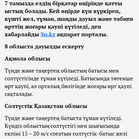
7 тамызда елдің бірқатар өңірінде қатты
ыстық болады. Кей өңірде күн күркіреп,
күшті жел, тұман, шаңды дауыл және табиғи
өрттің жоғары қаупі күтіледі, деп
хабарлайды
Sn.kz
ақпарат порталы.
8 облыста дауылды ескерту
Ақмола облысы
Түнде және таңертең облыстың батысы мен
солтүстігінде тұман күтіледі. Батысында төтенше
өрт қаупі, ал орталық бөлігінде жоғары өрт қаупі
сақталады.
Солтүстік Қазақстан облысы
Түнде және таңертең батыста тұман күтіледі.
Күндіз облыстың солтүстігі мен шығысында
екпіні 15 – 20 м/с соғатын солтүстік-батыс желі