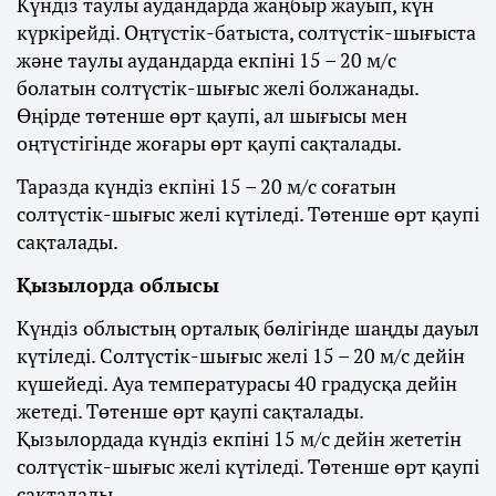
Күндіз таулы аудандарда жаңбыр жауып, күн
күркірейді. Оңтүстік-батыста, солтүстік-шығыста
және таулы аудандарда екпіні 15 – 20 м/с
болатын солтүстік-шығыс желі болжанады.
Өңірде төтенше өрт қаупі, ал шығысы мен
оңтүстігінде жоғары өрт қаупі сақталады.
Таразда күндіз екпіні 15 – 20 м/с соғатын
солтүстік-шығыс желі күтіледі. Төтенше өрт қаупі
сақталады.
Қызылорда облысы
Күндіз облыстың орталық бөлігінде шаңды дауыл
күтіледі. Солтүстік-шығыс желі 15 – 20 м/с дейін
күшейеді. Ауа температурасы 40 градусқа дейін
жетеді. Төтенше өрт қаупі сақталады.
Қызылордада күндіз екпіні 15 м/с дейін жететін
солтүстік-шығыс желі күтіледі. Төтенше өрт қаупі
сақталады.