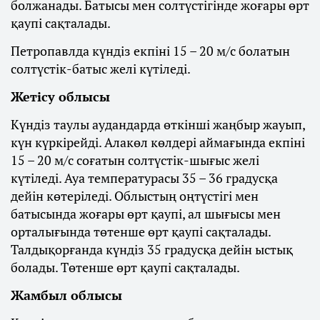
болжанады. Батысы мен солтүстігінде жоғары өрт
қаупі сақталады.
Петропавлда күндіз екпіні 15 – 20 м/с болатын
солтүстік-батыс желі күтіледі.
Жетісу облысы
Күндіз таулы аудандарда өткінші жаңбыр жауып,
күн күркірейді. Алакөл көлдері аймағында екпіні
15 – 20 м/с соғатын солтүстік-шығыс желі
күтіледі. Ауа температурасы 35 – 36 градусқа
дейін көтеріледі. Облыстың оңтүстігі мен
батысында жоғары өрт қаупі, ал шығысы мен
орталығында төтенше өрт қаупі сақталады.
Талдықорғанда күндіз 35 градусқа дейін ыстық
болады. Төтенше өрт қаупі сақталады.
Жамбыл облысы