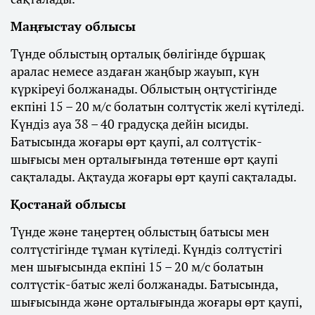
Маңғыстау облысы
Түнде облыстың орталық бөлігінде бұршақ
аралас немесе аздаған жаңбыр жауып, күн
күркіреуі болжанады. Облыстың оңтүстігінде
екпіні 15 – 20 м/с болатын солтүстік желі күтіледі.
Күндіз ауа 38 – 40 градусқа дейін ысиды.
Батысында жоғары өрт қаупі, ал солтүстік-
шығысы мен орталығында төтенше өрт қаупі
сақталады. Ақтауда жоғары өрт қаупі сақталады.
Қостанай облысы
Түнде және таңертең облыстың батысы мен
солтүстігінде тұман күтіледі. Күндіз солтүстігі
мен шығысында екпіні 15 – 20 м/с болатын
солтүстік-батыс желі болжанады. Батысында,
шығысында және орталығында жоғары өрт қаупі,