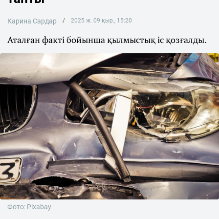
Карина Сардар
2025 ж. 09 қыр., 15:20
Аталған факті бойынша қылмыстық іс қозғалды.
Фото: Pixabay