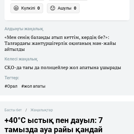
Күлкілі
0
Ашулы
0
Алдыңғы жаңалық
«Мен сенің балаңды атып кеттім, көрдің бе?»:
Талғардағы жантүршігерлік оқиғаның мән-жайы
айтылды
Келесі жаңалық
СҚО-да тағы да полицейлер жол апатына ұшырады
Тегтер:
#Орал
#жол апаты
Басты бет
Жаңалықтар
+40°C ыстық пен дауыл: 7
тамызда ауа райы қандай