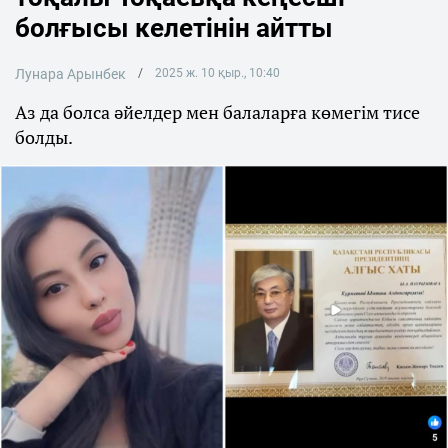
болғысы келетінін айтты
Лунара Арынбек
2025 ж. 10 қыр., 10:40
Аз да болса әйелдер мен балаларға көмегім тисе
болды.