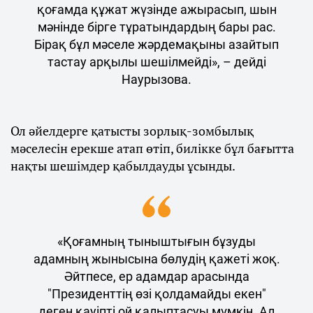
қоғамда құжат жүзінде ажырасып, шын
мәнінде бірге тұратындардың бары рас.
Бірақ бұл мәселе жәрдемақыны азайтып
тастау арқылы шешілмейді», – дейді
Наурызова.
Ол әйелдерге қатысты зорлық-зомбылық
мәселесін ерекше атап өтіп, билікке бұл бағытта
нақты шешімдер қабылдауды ұсынды.
«Қоғамның тыныштығын бұзуды
адамның жынысына бөлудің қажеті жоқ.
Әйтпесе, ер адамдар арасында
"Президенттің өзі қолдамайды екен"
деген қауіпті ой қалыптасуы мүмкін. Ал