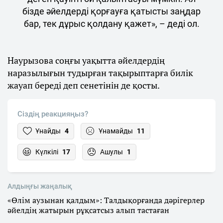
бізде әйелдерді қорғауға қатысты заңдар
бар, тек дұрыс қолдану қажет», – деді ол.
Наурызова соңғы уақытта әйелдердің
наразылығын тудырған тақырыптарға билік
жауап береді деп сенетінін де қосты.
Сіздің реакцияңыз?
Ұнайды
4
Ұнамайды
11
Күлкілі
17
Ашулы
1
Алдыңғы жаңалық
«Өлім аузынан қалдым»: Талдықорғанда дәрігерлер
әйелдің жатырын рұқсатсыз алып тастаған