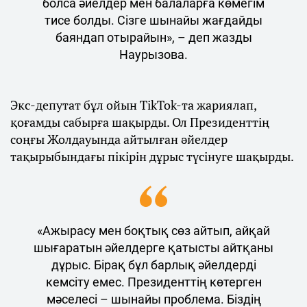
болса әйелдер мен балаларға көмегім
тисе болды. Сізге шынайы жағдайды
баяндап отырайын», – деп жазды
Наурызова.
Экс-депутат бұл ойын TikTok-та жариялап,
қоғамды сабырға шақырды. Ол Президенттің
соңғы Жолдауында айтылған әйелдер
тақырыбындағы пікірін дұрыс түсінуге шақырды.
«Ажырасу мен боқтық сөз айтып, айқай
шығаратын әйелдерге қатысты айтқаны
дұрыс. Бірақ бұл барлық әйелдерді
кемсіту емес. Президенттің көтерген
мәселесі – шынайы проблема. Біздің