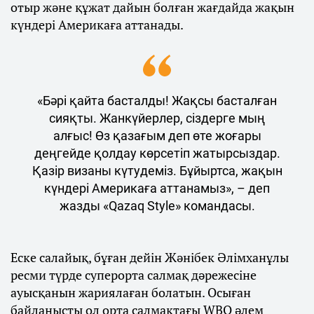
отыр және құжат дайын болған жағдайда жақын
күндері Америкаға аттанады.
«Бәрі қайта басталды! Жақсы басталған
сияқты. Жанкүйерлер, сіздерге мың
алғыс! Өз қазағым деп өте жоғары
деңгейде қолдау көрсетіп жатырсыздар.
Қазір визаны күтудеміз. Бұйыртса, жақын
күндері Америкаға аттанамыз», – деп
жазды «Qazaq Style» командасы.
Еске салайық, бұған дейін Жәнібек Әлімханұлы
ресми түрде суперорта салмақ дәрежесіне
ауысқанын жариялаған болатын. Осыған
байланысты ол орта салмақтағы WBO әлем