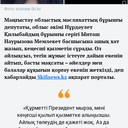
Фото: коллаж Sn.kz
Маңғыстау облыстық мәслихаттың бұрынғы
депутаты, облыс әкімі Нұрдәулет
Қилыбайдың бұрынғы серігі Ынташ
Наурызова Мемлекет басшысына ашық хат
жазып, кеңесші қызметін сұрады. Ол
айлықсыз, тегін жұмыс істеуге дайын екенін
айтып, басты мақсаты – әйелдер мен
балалар құқығын қорғау екенін жеткізді, деп
хабарлайды
Skifnews.kz
ақпарат порталы.
«Құрметті Президент мырза, мені
кеңесші қылып қызметке алыңызшы.
Айлық төлеудің де қажеті жоқ. Аз да