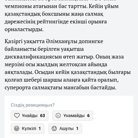
чемпионы атағынан бас тартты. Кейін ұйым
қазақстандық боксшыны жаңа салмақ
дәрежесінің рейтингінде екінші орынға
орналастырды.
Қазіргі уақытта Әлімханұлы допингке
байланысты берілген уақытша
дисквалификациясын өтеп жатыр. Оның жаза
мерзімі осы жылдың желтоқсан айында
аяқталады. Осыдан кейін қазақстандық былғары
қолғап шебері шаршы алаңға қайта оралып,
суперорта салмақтағы мансабын бастайды.
Сіздің реакцияңыз?
Ұнайды
63
Ұнамайды
6
Күлкілі
1
Ашулы
1