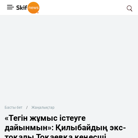
Басты бет
Жаңалықтар
«Тегін жұмыс істеуге
дайынмын»: Қилыбайдың экс-
тоқалы Тоқаевқа кеңесші