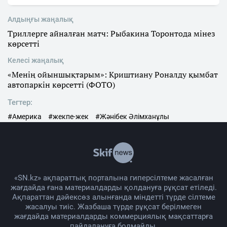
Алдыңғы жаңалық
Триллерге айналған матч: Рыбакина Торонтода мінез
көрсетті
Келесі жаңалық
«Менің ойыншықтарым»: Криштиану Роналду қымбат
автопаркін көрсетті (ФОТО)
Тегтер:
#Америка
#жекпе-жек
#Жәнібек Әлімханұлы
«SN.kz» ақпараттық порталына гиперсілтеме жасалған
жағдайда ғана материалдарды қолдануға рұқсат етіледі.
Ақпараттан дәйексөз алынғанда міндетті түрде сілтеме
жасалуы тиіс. Жазбаша түрде рұқсат берілмеген
жағдайда материалдарды коммерциялық мақсаттарға
пайдалануға болмайды.