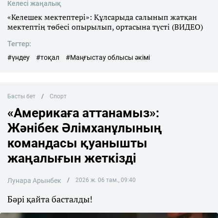
Келесі жаңалық
«Келешек мектептері»: Құлсарыда салынып жатқан
мектептің төбесі опырылып, ортасына түсті (ВИДЕО)
Тегтер:
#үндеу
#тоқал
#Маңғыстау облысы әкімі
Басты бет
Спорт
«Америкаға аттанамыз»:
Жәнібек Әлімханұлының
командасы қуанышты
жаңалығын жеткізді
Лунара Арынбек
2026 ж. 06 там., 09:40
Бәрі қайта басталды!