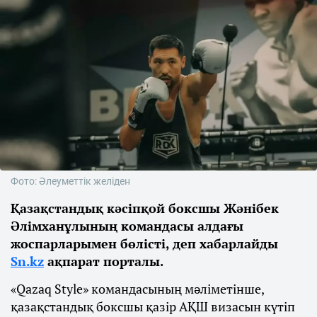
Фото: Әлеуметтік желіден
Қазақстандық кәсіпқой боксшы Жәнібек
Әлімханұлының командасы алдағы
жоспарларымен бөлісті, деп хабарлайды
Sn.kz
ақпарат порталы.
«Qazaq Style» командасының мәліметінше,
қазақстандық боксшы қазір АҚШ визасын күтіп