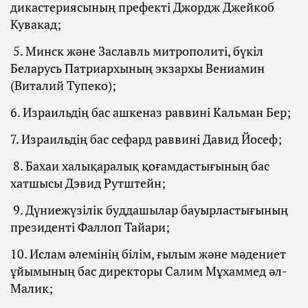
дикастериясының префекті Джордж Джейкоб
Кувакад;
5. Минск және Заславль митрополиті, бүкіл
Беларусь Патриархының экзархы Вениамин
(Виталий Тупеко);
6. Израильдің бас ашкеназ раввині Кальман Бер;
7. Израильдің бас сефард раввині Давид Йосеф;
8. Бахаи халықаралық қоғамдастығының бас
хатшысы Дэвид Рутштейн;
9. Дүниежүзілік буддашылар бауырластығының
президенті Фаллоп Тайари;
10. Ислам әлемінің білім, ғылым және мәдениет
ұйымының бас директоры Салим Мұхаммед әл-
Малик;