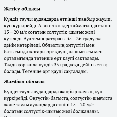
Жетісу облысы
Күндіз таулы аудандарда өткінші жаңбыр жауып,
күн күркірейді. Алакөл көлдері аймағында екпіні
15 – 20 м/с соғатын солтүстік-шығыс желі
күтіледі. Ауа температурасы 35 – 36 градусқа
дейін көтеріледі. Облыстың оңтүстігі мен
батысында жоғары өрт қаупі, ал шығысы мен
орталығында төтенше өрт қаупі сақталады.
Талдықорғанда күндіз 35 градусқа дейін ыстық
болады. Төтенше өрт қаупі сақталады.
Жамбыл облысы
Күндіз таулы аудандарда жаңбыр жауып, күн
күркірейді. Оңтүстік-батыста, солтүстік-шығыста
және таулы аудандарда екпіні 15 – 20 м/с
болатын солтүстік-шығыс желі болжанады.