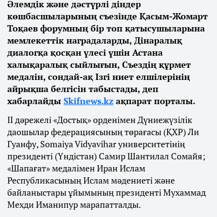
Әлемдік және дәстүрлі діндер
көшбасшыларының съезінде Қасым-Жомарт
Тоқаев форумның бір топ қатысушыларына
мемлекеттік наградаларды, Дінаралық
диалогқа қосқан үлесі үшін Астана
халықаралық сыйлығын, Съездің құрмет
медалін, сондай-ақ Ізгі ниет елшілерінің
айрықша белгісін табыстады, деп
хабарлайды
Skifnews.kz
ақпарат порталы.
ІІ дәрежелі «Достық» орденімен Дүниежүзілік
даошылар федерациясының төрағасы (ҚХР) Ли
Гуанфу, Somaiya Vidyavihar университетінің
президенті (Үндістан) Самир Шантилал Сомайя;
«Шапағат» медалімен Иран Ислам
Республикасының Ислам мәдениеті және
байланыстары ұйымының президенті Мухаммад
Мехди Иманипур марапатталды.