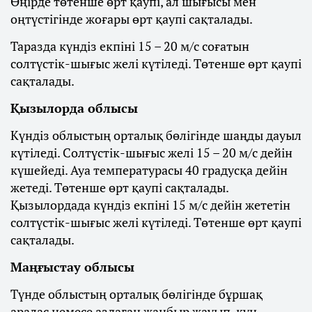
Өңірде төтенше өрт қаупі, ал шығысы мен
оңтүстігінде жоғары өрт қаупі сақталады.
Таразда күндіз екпіні 15 – 20 м/с соғатын
солтүстік-шығыс желі күтіледі. Төтенше өрт қаупі
сақталады.
Қызылорда облысы
Күндіз облыстың орталық бөлігінде шаңды дауыл
күтіледі. Солтүстік-шығыс желі 15 – 20 м/с дейін
күшейеді. Ауа температурасы 40 градусқа дейін
жетеді. Төтенше өрт қаупі сақталады.
Қызылордада күндіз екпіні 15 м/с дейін жететін
солтүстік-шығыс желі күтіледі. Төтенше өрт қаупі
сақталады.
Маңғыстау облысы
Түнде облыстың орталық бөлігінде бұршақ
аралас немесе аздаған жаңбыр жауып, күн