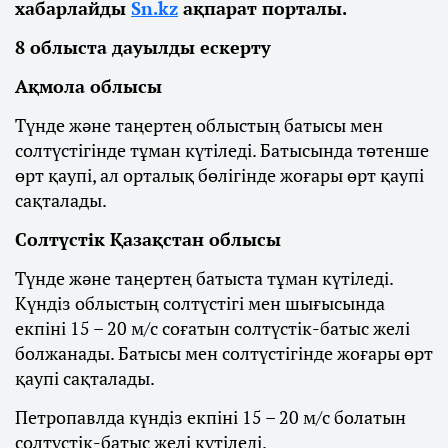
хабарлайды
Sn.kz
ақпарат порталы.
8 облыста дауылды ескерту
Ақмола облысы
Түнде және таңертең облыстың батысы мен
солтүстігінде тұман күтіледі. Батысында төтенше
өрт қаупі, ал орталық бөлігінде жоғары өрт қаупі
сақталады.
Солтүстік Қазақстан облысы
Түнде және таңертең батыста тұман күтіледі.
Күндіз облыстың солтүстігі мен шығысында
екпіні 15 – 20 м/с соғатын солтүстік-батыс желі
болжанады. Батысы мен солтүстігінде жоғары өрт
қаупі сақталады.
Петропавлда күндіз екпіні 15 – 20 м/с болатын
солтүстік-батыс желі күтіледі.