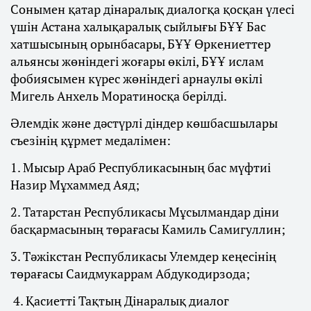
Сонымен қатар дінаралық диалогқа қосқан үлесі
үшін Астана халықаралық сыйлығы БҰҰ Бас
хатшысының орынбасары, БҰҰ Өркениеттер
альянсы жөніндегі жоғары өкілі, БҰҰ ислам
фобиясымен күрес жөніндегі арнаулы өкілі
Мигель Анхель Моратиносқа берілді.
Әлемдік және дәстүрлі діндер көшбасшылары
съезінің құрмет медалімен:
1. Мысыр Араб Республикасының бас мүфтиі
Назир Мұхаммед Аяд;
2. Татарстан Республикасы Мұсылмандар діни
басқармасының төрағасы Камиль Самигуллин;
3. Тәжікстан Республикасы Улемдер кеңесінің
төрағасы Саидмукаррам Абдукодирзода;
4. Қасиетті Тақтың Дінаралық диалог