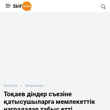
Басты бет
Жаңалықтар
Тоқаев діндер съезіне
қатысушыларға мемлекеттік
наградалар табыс етті