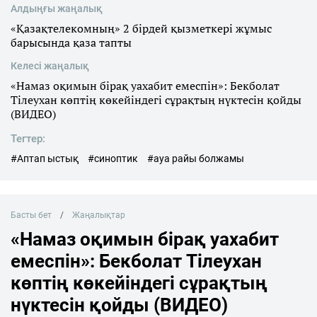
Алдыңғы жаңалық
«Қазақтелекомның» 2 бірдей қызметкері жұмыс
барысында қаза тапты
Келесі жаңалық
«Намаз оқимын бірақ уахабит емеспін»: Бекболат
Тілеухан көптің көкейіндегі сұрақтың нүктесін қойды
(ВИДЕО)
Тегтер:
#Аптап ыстық
#синоптик
#ауа райы болжамы
Басты бет
Жаңалықтар
«Намаз оқимын бірақ уахабит
емеспін»: Бекболат Тілеухан
көптің көкейіндегі сұрақтың
нүктесін қойды (ВИДЕО)