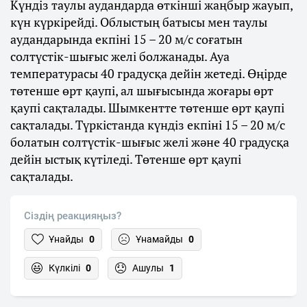
Күндіз таулы аудандарда өткінші жаңбыр жауып,
күн күркірейді. Облыстың батысы мен таулы
аудандарында екпіні 15 – 20 м/с соғатын
солтүстік-шығыс желі болжанады. Ауа
температурасы 40 градусқа дейін жетеді. Өңірде
төтенше өрт қаупі, ал шығысында жоғары өрт
қаупі сақталады. Шымкентте төтенше өрт қаупі
сақталады. Түркістанда күндіз екпіні 15 – 20 м/с
болатын солтүстік-шығыс желі және 40 градусқа
дейін ыстық күтіледі. Төтенше өрт қаупі
сақталады.
Сіздің реакцияңыз?
Ұнайды
0
Ұнамайды
0
Күлкілі
0
Ашулы
1