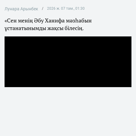
Лунара Арынбек
2026 ж. 07 там., 01:30
«Сен менің Әбу Ханифа мәзһабын
ұстанатынымды жақсы білесің.
Қаңтар оқиғасынан кейін көпшілік
назарынан тыс қалған Мәжілістің бұрынғы
депутаты Бекболат Тілеухан журналист