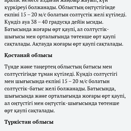
күркіреуі болжанады. Облыстың оңтүстігінде
екпіні 15 – 20 м/с болатын солтүстік желі күтіледі.
Күндіз ауа 38 – 40 градусқа дейін ысиды.
Батысында жоғары өрт қаупі, ал солтүстік-
шығысы мен орталығында төтенше өрт қаупі
сақталады. Ақтауда жоғары өрт қаупі сақталады.
Қостанай облысы
Түнде және таңертең облыстың батысы мен
солтүстігінде тұман күтіледі. Күндіз солтүстігі
мен шығысында екпіні 15 – 20 м/с болатын
солтүстік-батыс желі болжанады. Батысында,
шығысында және орталығында жоғары өрт қаупі,
ал оңтүстігі мен оңтүстік-шығысында төтенше
өрт қаупі сақталады.
Түркістан облысы