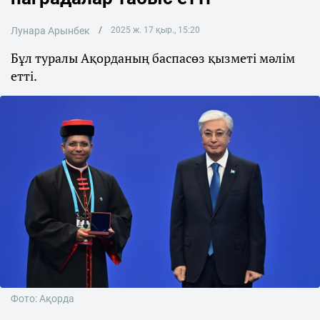
Лунара Арынбек
2025 ж. 17 қыр., 15:20
Бұл туралы Ақорданың баспасөз қызметі мәлім
етті.
Фото: Ақорда