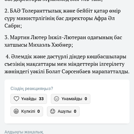
2. БАӘ Толеранттылық және бейбіт қатар өмір
сүру министрлігінің бас директоры Афра Әл
Сабри;
3. Мартин Лютер Інжіл-Лютеран одағының бас
хатшысы Михаэль Хюбнер;
4. Әлемдік және дәстүрлі діндер көшбасшылары
съезінің мақсаттары мен міндеттерін ілгерілету
жөніндегі уәкілі Болат Сәрсенбаев марапатталды.
Сіздің реакцияңыз?
Ұнайды
33
Ұнамайды
0
Күлкілі
0
Ашулы
0
Алдыңғы жаңалық