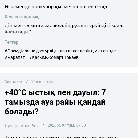
Өскеменде прокурор қызметінен шеттетілді
Келесі жаңалық
Дін мен феминизм: әйелдің рухани еркіндігі қайда
басталады?
Тегтер:
#Әлемдік және дәстүрлі діндер лидерлерінің V съезінде
#марапат
#Қасым-Жомарт Тоқаев
Басты бет
Жаңалықтар
+40°C ыстық пен дауыл: 7
тамызда ауа райы қандай
болады?
Лунара Арынбек
2026 ж. 07 там., 07:30
Түнде және таңертең облыстың батысы мен