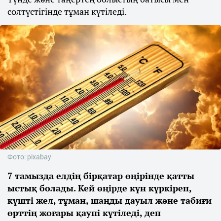
солтүстігінде тұман күтіледі.
Фото: pixabay
7 тамызда елдің бірқатар өңірінде қатты
ыстық болады. Кей өңірде күн күркіреп,
күшті жел, тұман, шаңды дауыл және табиғи
өрттің жоғары қаупі күтіледі, деп