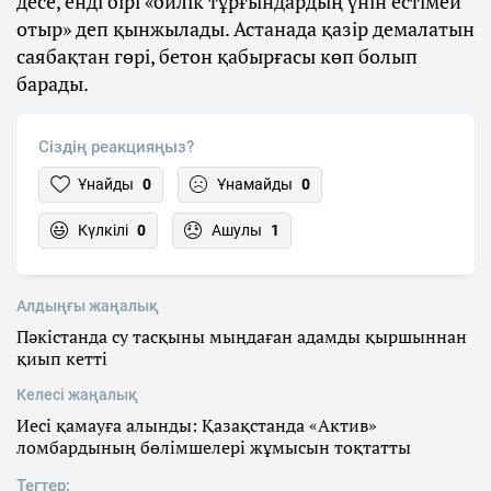
десе, енді бірі «билік тұрғындардың үнін естімей
отыр» деп қынжылады. Астанада қазір демалатын
саябақтан гөрі, бетон қабырғасы көп болып
барады.
Сіздің реакцияңыз?
Ұнайды
0
Ұнамайды
0
Күлкілі
0
Ашулы
1
Алдыңғы жаңалық
Пәкістанда су тасқыны мыңдаған адамды қыршыннан
қиып кетті
Келесі жаңалық
Иесі қамауға алынды: Қазақстанда «Актив»
ломбардының бөлімшелері жұмысын тоқтатты
Тегтер: