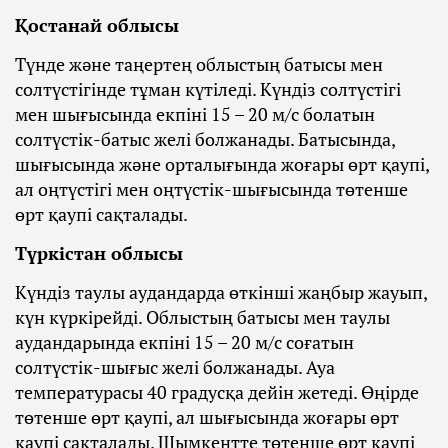
Қостанай облысы
Түнде және таңертең облыстың батысы мен
солтүстігінде тұман күтіледі. Күндіз солтүстігі
мен шығысында екпіні 15 – 20 м/с болатын
солтүстік-батыс желі болжанады. Батысында,
шығысында және орталығында жоғары өрт қаупі,
ал оңтүстігі мен оңтүстік-шығысында төтенше
өрт қаупі сақталады.
Түркістан облысы
Күндіз таулы аудандарда өткінші жаңбыр жауып,
күн күркірейді. Облыстың батысы мен таулы
аудандарында екпіні 15 – 20 м/с соғатын
солтүстік-шығыс желі болжанады. Ауа
температурасы 40 градусқа дейін жетеді. Өңірде
төтенше өрт қаупі, ал шығысында жоғары өрт
қаупі сақталады. Шымкентте төтенше өрт қаупі