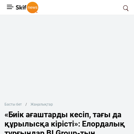
Басты бет
Жаңалықтар
«Биік ағаштарды кесіп, тағы да
құрылысқа кірісті»: Елордалық
тұрғындар BI Group-тың