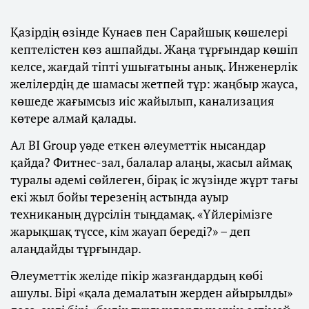
Қазірдің өзінде Кунаев пен Сарайшық көшелері
кептелістен көз ашпайды. Жаңа тұрғындар көшіп
келсе, жағдай тіпті ушығатыны анық. Инженерлік
желілердің де шамасы жетпей тұр: жаңбыр жауса,
көшеде жағымсыз иіс жайылып, канализация
көтере алмай қалады.
Ал BI Group уәде еткен әлеуметтік нысандар
қайда? Фитнес-зал, балалар алаңы, жасыл аймақ
туралы әдемі сөйлеген, бірақ іс жүзінде жұрт тағы
екі жыл бойы терезенің астында ауыр
техниканың дүрсілін тыңдамақ. «Үйлерімізге
жарықшақ түссе, кім жауап береді?» – деп
алаңдайды тұрғындар.
Әлеуметтік желіде пікір жазғандардың көбі
ашулы. Бірі «қала демалатын жерден айырылды»