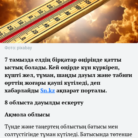
Фото: pixabay
7 тамызда елдің бірқатар өңірінде қатты
ыстық болады. Кей өңірде күн күркіреп,
күшті жел, тұман, шаңды дауыл және табиғи
өрттің жоғары қаупі күтіледі, деп
хабарлайды
Sn.kz
ақпарат порталы.
8 облыста дауылды ескерту
Ақмола облысы
Түнде және таңертең облыстың батысы мен
солтүстігінде тұман күтіледі. Батысында төтенше