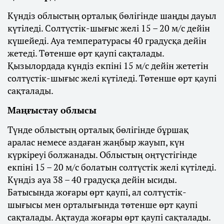
Күндіз облыстың орталық бөлігінде шаңды дауыл
күтіледі. Солтүстік-шығыс желі 15 – 20 м/с дейін
күшейеді. Ауа температурасы 40 градусқа дейін
жетеді. Төтенше өрт қаупі сақталады.
Қызылордада күндіз екпіні 15 м/с дейін жететін
солтүстік-шығыс желі күтіледі. Төтенше өрт қаупі
сақталады.
Маңғыстау облысы
Түнде облыстың орталық бөлігінде бұршақ
аралас немесе аздаған жаңбыр жауып, күн
күркіреуі болжанады. Облыстың оңтүстігінде
екпіні 15 – 20 м/с болатын солтүстік желі күтіледі.
Күндіз ауа 38 – 40 градусқа дейін ысиды.
Батысында жоғары өрт қаупі, ал солтүстік-
шығысы мен орталығында төтенше өрт қаупі
сақталады. Ақтауда жоғары өрт қаупі сақталады.