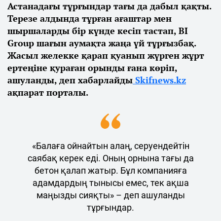
Астанадағы тұрғындар тағы да дабыл қақты.
Терезе алдында тұрған ағаштар мен
шыршаларды бір күнде кесіп тастап, BI
Group шағын аумақта жаңа үй тұрғызбақ.
Жасыл желекке қарап қуанып жүрген жұрт
ертеңіне қураған орынды ғана көріп,
ашуланды, деп хабарлайды
Skifnews.kz
ақпарат порталы.
«Балаға ойнайтын алаң, серуендейтін
саябақ керек еді. Оның орнына тағы да
бетон қалап жатыр. Бұл компанияға
адамдардың тынысы емес, тек ақша
маңызды сияқты» – деп ашуланды
тұрғындар.