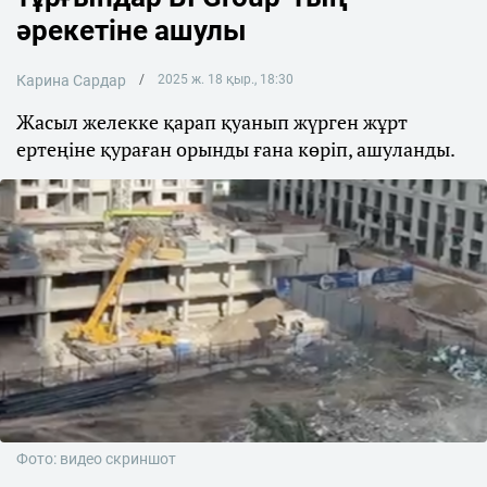
әрекетіне ашулы
Карина Сардар
2025 ж. 18 қыр., 18:30
Жасыл желекке қарап қуанып жүрген жұрт
ертеңіне қураған орынды ғана көріп, ашуланды.
Фото: видео скриншот