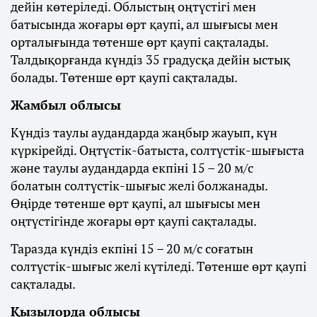
дейін көтеріледі. Облыстың оңтүстігі мен
батысында жоғары өрт қаупі, ал шығысы мен
орталығында төтенше өрт қаупі сақталады.
Талдықорғанда күндіз 35 градусқа дейін ыстық
болады. Төтенше өрт қаупі сақталады.
Жамбыл облысы
Күндіз таулы аудандарда жаңбыр жауып, күн
күркірейді. Оңтүстік-батыста, солтүстік-шығыста
және таулы аудандарда екпіні 15 – 20 м/с
болатын солтүстік-шығыс желі болжанады.
Өңірде төтенше өрт қаупі, ал шығысы мен
оңтүстігінде жоғары өрт қаупі сақталады.
Таразда күндіз екпіні 15 – 20 м/с соғатын
солтүстік-шығыс желі күтіледі. Төтенше өрт қаупі
сақталады.
Қызылорда облысы