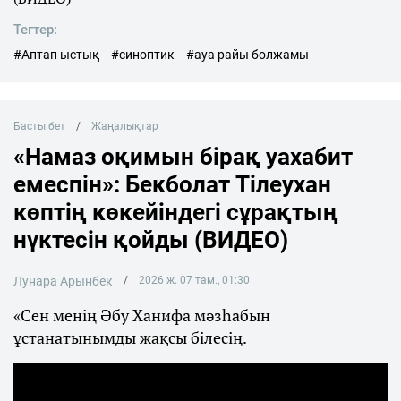
Тегтер:
#Аптап ыстық
#синоптик
#ауа райы болжамы
Басты бет
Жаңалықтар
«Намаз оқимын бірақ уахабит
емеспін»: Бекболат Тілеухан
көптің көкейіндегі сұрақтың
нүктесін қойды (ВИДЕО)
Лунара Арынбек
2026 ж. 07 там., 01:30
«Сен менің Әбу Ханифа мәзһабын
ұстанатынымды жақсы білесің.