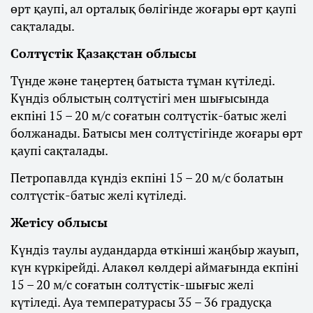
өрт қаупі, ал орталық бөлігінде жоғары өрт қаупі
сақталады.
Солтүстік Қазақстан облысы
Түнде және таңертең батыста тұман күтіледі.
Күндіз облыстың солтүстігі мен шығысында
екпіні 15 – 20 м/с соғатын солтүстік-батыс желі
болжанады. Батысы мен солтүстігінде жоғары өрт
қаупі сақталады.
Петропавлда күндіз екпіні 15 – 20 м/с болатын
солтүстік-батыс желі күтіледі.
Жетісу облысы
Күндіз таулы аудандарда өткінші жаңбыр жауып,
күн күркірейді. Алакөл көлдері аймағында екпіні
15 – 20 м/с соғатын солтүстік-шығыс желі
күтіледі. Ауа температурасы 35 – 36 градусқа