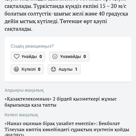
сақталады. Түркістанда күндіз екпіні 15 – 20 м/с
болатын солтүстік-шығыс желі және 40 градусқа
дейін ыстық күтіледі. Төтенше өрт қаупі
сақталады.
Сіздің реакцияңыз?
Ұнайды
0
Ұнамайды
0
Күлкілі
0
Ашулы
1
Алдыңғы жаңалық
«Қазақтелекомның» 2 бірдей қызметкері жұмыс
барысында қаза тапты
Келесі жаңалық
«Намаз оқимын бірақ уахабит емеспін»: Бекболат
Тілеухан көптің көкейіндегі сұрақтың нүктесін қойды
(ВИДЕО)