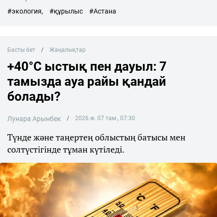
#экология,
#құрылыс
#Астана
Басты бет
Жаңалықтар
+40°C ыстық пен дауыл: 7
тамызда ауа райы қандай
болады?
Лунара Арынбек
2026 ж. 07 там., 07:30
Түнде және таңертең облыстың батысы мен
солтүстігінде тұман күтіледі.