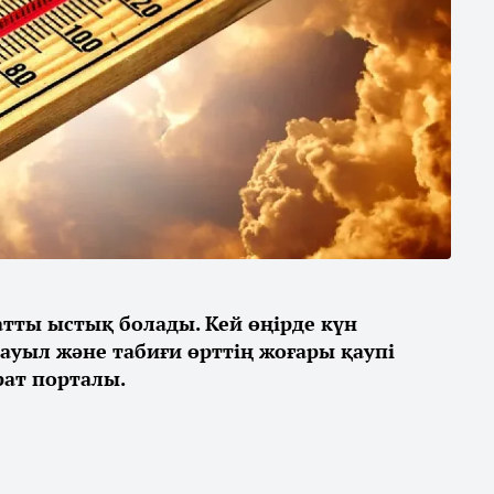
қатты ыстық болады. Кей өңірде күн
дауыл және табиғи өрттің жоғары қаупі
ат порталы.