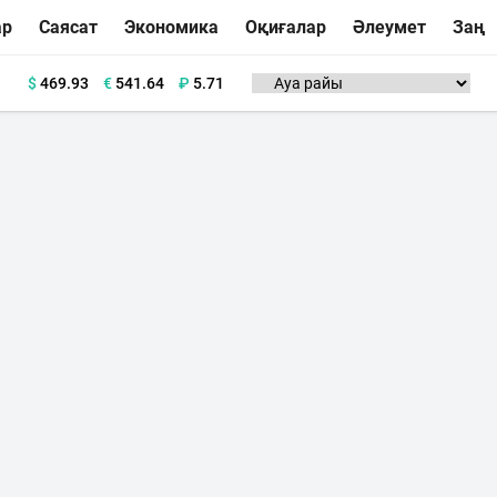
ар
Саясат
Экономика
Оқиғалар
Әлеумет
Заң
$
469.93
€
541.64
₽
5.71