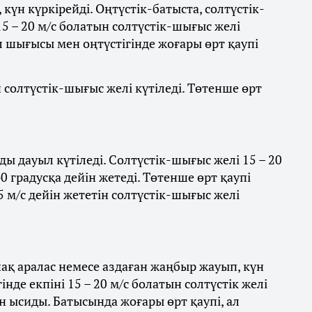
күн күркірейді. Оңтүстік-батыста, солтүстік-
5 – 20 м/с болатын солтүстік-шығыс желі
л шығысы мен оңтүстігінде жоғары өрт қаупі
ын солтүстік-шығыс желі күтіледі. Төтенше өрт
ы дауыл күтіледі. Солтүстік-шығыс желі 15 – 20
0 градусқа дейін жетеді. Төтенше өрт қаупі
5 м/с дейін жететін солтүстік-шығыс желі
ақ аралас немесе аздаған жаңбыр жауып, күн
нде екпіні 15 – 20 м/с болатын солтүстік желі
йін ысиды. Батысында жоғары өрт қаупі, ал