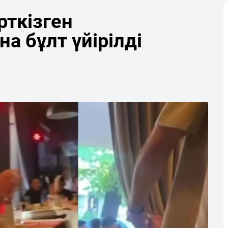
рткізген
а бұлт үйірілді