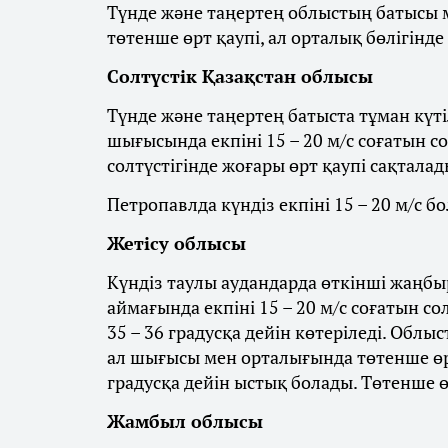
Түнде және таңертең облыстың батысы м
төтенше өрт қаупі, ал орталық бөлігінде
Солтүстік Қазақстан облысы
Түнде және таңертең батыста тұман күті
шығысында екпіні 15 – 20 м/с соғатын с
солтүстігінде жоғары өрт қаупі сақталад
Петропавлда күндіз екпіні 15 – 20 м/с бо
Жетісу облысы
Күндіз таулы аудандарда өткінші жаңбыр
аймағында екпіні 15 – 20 м/с соғатын со
35 – 36 градусқа дейін көтеріледі. Облы
ал шығысы мен орталығында төтенше өрт
градусқа дейін ыстық болады. Төтенше ө
Жамбыл облысы