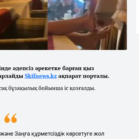
де әдепсіз әрекетке барған қыз
барлайды
Skifnews.kz
ақпарат порталы.
ұсақ бұзақылық бойынша іс қозғалды.
 және Заңға құрметсіздік көрсетуге жол