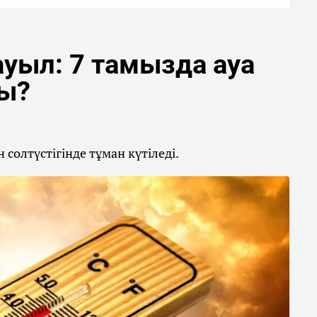
уыл: 7 тамызда ауа
ды?
солтүстігінде тұман күтіледі.