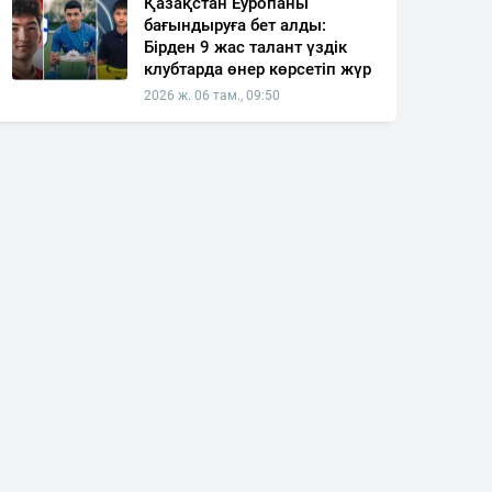
Қазақстан Еуропаны
бағындыруға бет алды:
Бірден 9 жас талант үздік
клубтарда өнер көрсетіп жүр
2026 ж. 06 там., 09:50