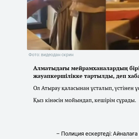
Фото: видеодан скрин
Алматыдағы мейрамханалардың бірін
жауапкершілікке тартылды, деп ха
Ол Атырау қаласынан ұсталып, үстінен 
Қыз кінәсін мойындап, кешірім сұрады.
– Полиция ескертеді: Айналаға