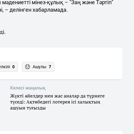
мәдениетті мінез-құлық – "Заң және Тәртіп"
і, – делінген хабарламада.
ді.
үлкілі
0
Ашулы
7
Келесі жаңалық
Жүкті әйелдер мен жас аналар да түрмеге
түседі: Ақтөбедегі лотерея ісі халықтың
ашуын туғызды