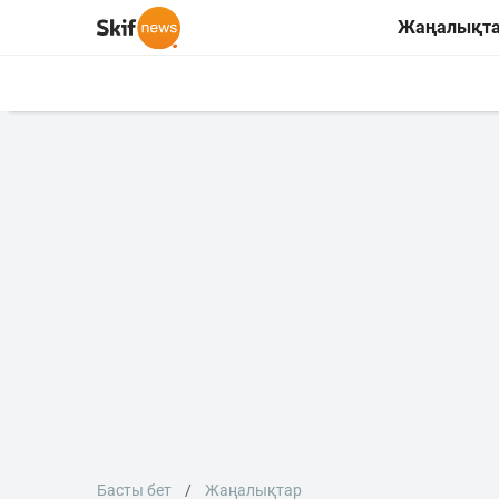
Жаңалықт
Басты бет
Жаңалықтар