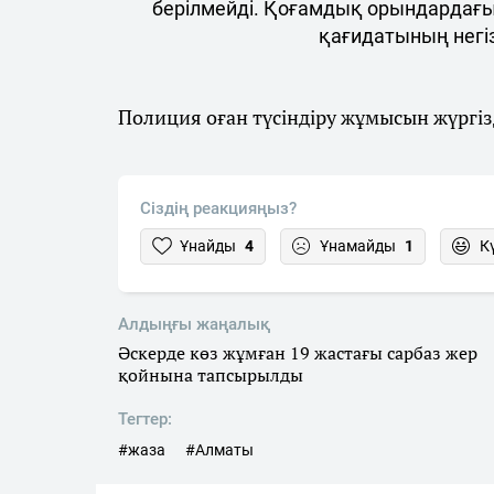
берілмейді. Қоғамдық орындардағы 
қағидатының негіз
Полиция оған түсіндіру жұмысын жүргіз
Сіздің реакцияңыз?
Ұнайды
4
Ұнамайды
1
К
Алдыңғы жаңалық
Әскерде көз жұмған 19 жастағы сарбаз жер
қойнына тапсырылды
Тегтер:
#жаза
#Алматы