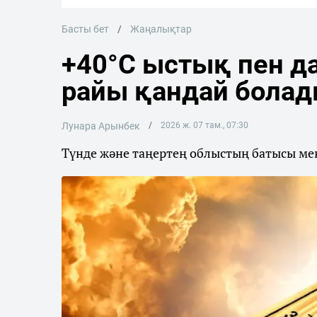
Басты бет
Жаңалықтар
+40°C ыстық пен да
райы қандай бола
Лунара Арынбек
2026 ж. 07 там., 07:30
Түнде және таңертең облыстың батысы мен 