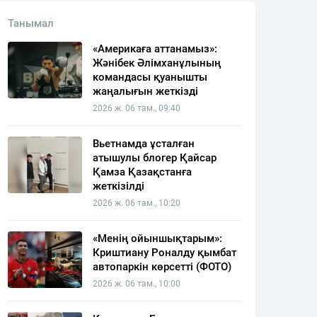
Танымал
«Америкаға аттанамыз»:
Жәнібек Әлімханұлының
командасы қуанышты
жаңалығын жеткізді
2026 ж. 06 там., 09:40
Вьетнамда ұсталған
атышулы блогер Қайсар
Қамза Қазақстанға
жеткізілді
2026 ж. 06 там., 10:20
«Менің ойыншықтарым»:
Криштиану Роналду қымбат
автопаркін көрсетті (ФОТО)
2026 ж. 06 там., 10:00