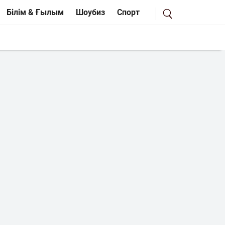
Білім & Ғылым
Шоубиз
Спорт