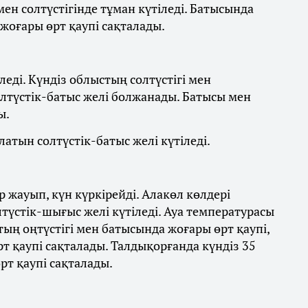
ен солтүстігінде тұман күтіледі. Батысында
 жоғары өрт қаупі сақталады.
леді. Күндіз облыстың солтүстігі мен
олтүстік-батыс желі болжанады. Батысы мен
ы.
латын солтүстік-батыс желі күтіледі.
 жауып, күн күркірейді. Алакөл көлдері
лтүстік-шығыс желі күтіледі. Ауа температурасы
стың оңтүстігі мен батысында жоғары өрт қаупі,
 қаупі сақталады. Талдықорғанда күндіз 35
рт қаупі сақталады.