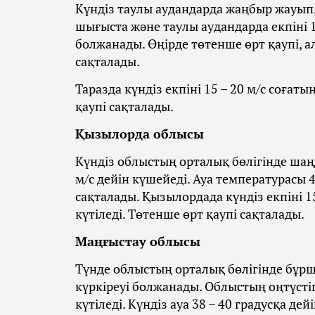
Күндіз таулы аудандарда жаңбыр жауып, 
шығыста және таулы аудандарда екпіні 1
болжанады. Өңірде төтенше өрт қаупі, а
сақталады.
Таразда күндіз екпіні 15 – 20 м/с соғат
қаупі сақталады.
Қызылорда облысы
Күндіз облыстың орталық бөлігінде шаңд
м/с дейін күшейеді. Ауа температурасы 4
сақталады. Қызылордада күндіз екпіні 1
күтіледі. Төтенше өрт қаупі сақталады.
Маңғыстау облысы
Түнде облыстың орталық бөлігінде бұрш
күркіреуі болжанады. Облыстың оңтүстігі
күтіледі. Күндіз ауа 38 – 40 градусқа де