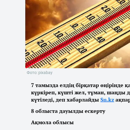
Фото: pixabay
7 тамызда елдің бірқатар өңірінде 
күркіреп, күшті жел, тұман, шаңды 
күтіледі, деп хабарлайды
Sn.kz
ақпар
8 облыста дауылды ескерту
Ақмола облысы