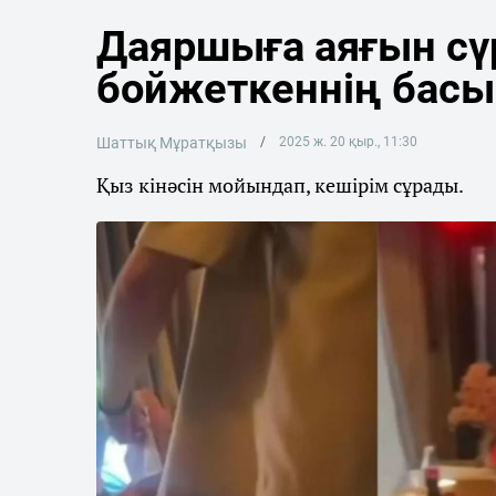
Даяршыға аяғын сү
бойжеткеннің басын
Шаттық Мұратқызы
2025 ж. 20 қыр., 11:30
Қыз кінәсін мойындап, кешірім сұрады.