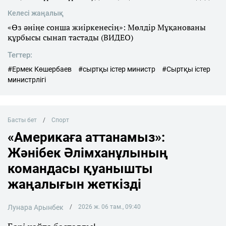
Келесі жаңалық
«Өз әніңе сонша жиіркенесің»: Мөлдір Мұқанованы
құрбысы сынап тастады (ВИДЕО)
Тегтер:
#Ермек Көшербаев
#сыртқы істер министр
#Сыртқы істер
министрлігі
Басты бет
Спорт
«Америкаға аттанамыз»:
Жәнібек Әлімханұлының
командасы қуанышты
жаңалығын жеткізді
Лунара Арынбек
2026 ж. 06 там., 09:40