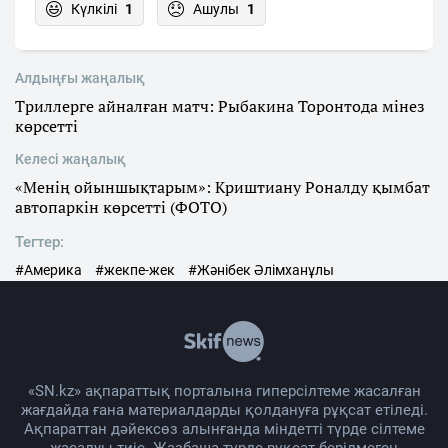
Күлкілі
1
Ашулы
1
Алдыңғы жаңалық
Триллерге айналған матч: Рыбакина Торонтода мінез
көрсетті
Келесі жаңалық
«Менің ойыншықтарым»: Криштиану Роналду қымбат
автопаркін көрсетті (ФОТО)
Тегтер:
#Америка
#жекпе-жек
#Жәнібек Әлімханұлы
«SN.kz» ақпараттық порталына гиперсілтеме жасалған
жағдайда ғана материалдарды қолдануға рұқсат етіледі.
Ақпараттан дәйексөз алынғанда міндетті түрде сілтеме