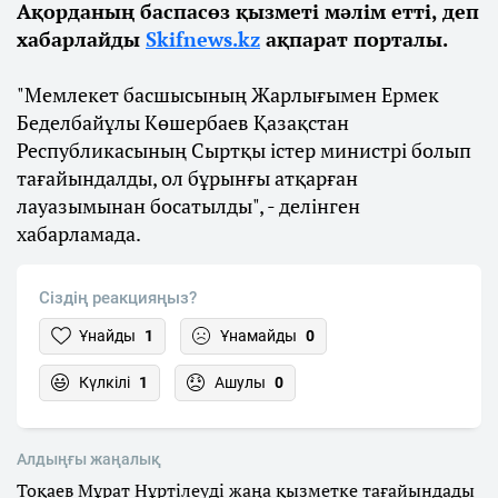
Ақорданың баспасөз қызметі мәлім етті, деп
хабарлайды
Skifnews.kz
ақпарат порталы.
"Мемлекет басшысының Жарлығымен Ермек
Беделбайұлы Көшербаев Қазақстан
Республикасының Сыртқы істер министрі болып
тағайындалды, ол бұрынғы атқарған
лауазымынан босатылды", - делінген
хабарламада.
Сіздің реакцияңыз?
Ұнайды
1
Ұнамайды
0
Күлкілі
1
Ашулы
0
Алдыңғы жаңалық
Тоқаев Мұрат Нұртілеуді жаңа қызметке тағайындады