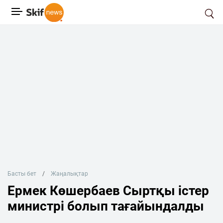
Басты бет
Жаңалықтар
Ермек Көшербаев Сыртқы істер
министрі болып тағайындалды