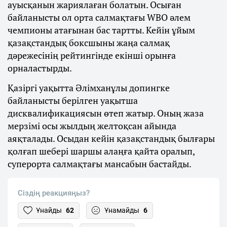
ауысқанын жариялаған болатын. Осыған
байланысты ол орта салмақтағы WBO әлем
чемпионы атағынан бас тартты. Кейін ұйым
қазақстандық боксшыны жаңа салмақ
дәрежесінің рейтингінде екінші орынға
орналастырды.
Қазіргі уақытта Әлімханұлы допингке
байланысты берілген уақытша
дисквалификациясын өтеп жатыр. Оның жаза
мерзімі осы жылдың желтоқсан айында
аяқталады. Осыдан кейін қазақстандық былғары
қолғап шебері шаршы алаңға қайта оралып,
суперорта салмақтағы мансабын бастайды.
Сіздің реакцияңыз?
Ұнайды
62
Ұнамайды
6