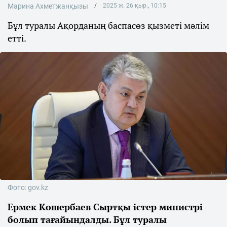
Марина Ахметжанқызы
2025 ж. 26 қыр., 10:15
Бұл туралы Ақорданың баспасөз қызметі мәлім
етті.
Фото: gov.kz
Ермек Көшербаев Сыртқы істер министрі
болып тағайындалды. Бұл туралы