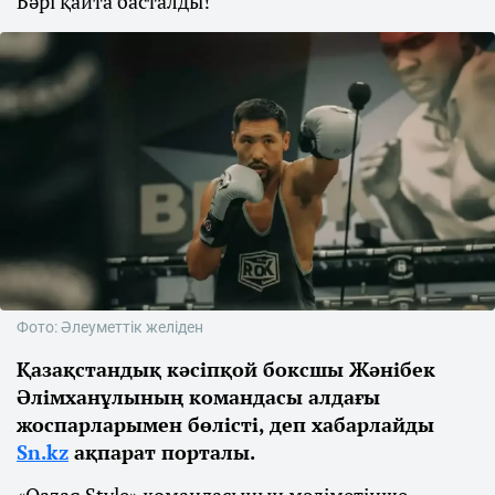
Бәрі қайта басталды!
Фото: Әлеуметтік желіден
Қазақстандық кәсіпқой боксшы Жәнібек
Әлімханұлының командасы алдағы
жоспарларымен бөлісті, деп хабарлайды
Sn.kz
ақпарат порталы.