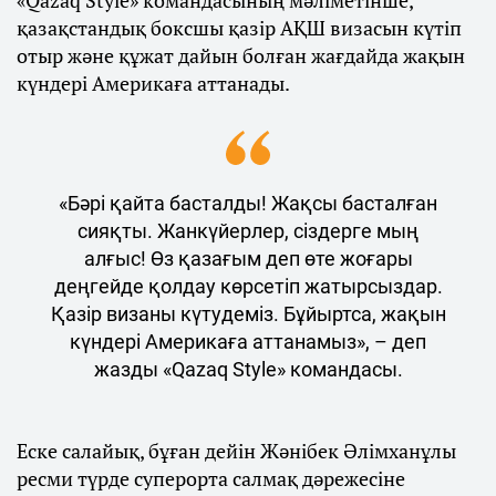
«Qazaq Style» командасының мәліметінше,
қазақстандық боксшы қазір АҚШ визасын күтіп
отыр және құжат дайын болған жағдайда жақын
күндері Америкаға аттанады.
«Бәрі қайта басталды! Жақсы басталған
сияқты. Жанкүйерлер, сіздерге мың
алғыс! Өз қазағым деп өте жоғары
деңгейде қолдау көрсетіп жатырсыздар.
Қазір визаны күтудеміз. Бұйыртса, жақын
күндері Америкаға аттанамыз», – деп
жазды «Qazaq Style» командасы.
Еске салайық, бұған дейін Жәнібек Әлімханұлы
ресми түрде суперорта салмақ дәрежесіне