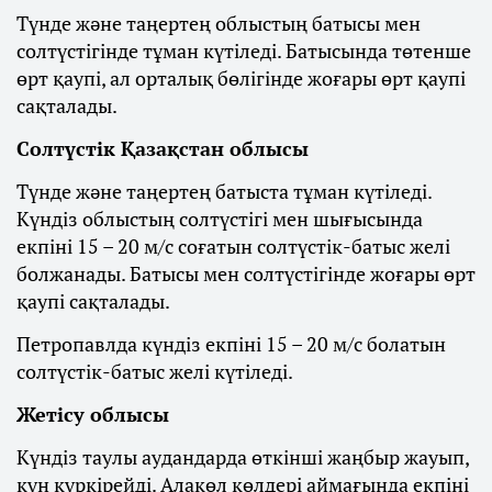
Түнде және таңертең облыстың батысы мен
солтүстігінде тұман күтіледі. Батысында төтенше
өрт қаупі, ал орталық бөлігінде жоғары өрт қаупі
сақталады.
Солтүстік Қазақстан облысы
Түнде және таңертең батыста тұман күтіледі.
Күндіз облыстың солтүстігі мен шығысында
екпіні 15 – 20 м/с соғатын солтүстік-батыс желі
болжанады. Батысы мен солтүстігінде жоғары өрт
қаупі сақталады.
Петропавлда күндіз екпіні 15 – 20 м/с болатын
солтүстік-батыс желі күтіледі.
Жетісу облысы
Күндіз таулы аудандарда өткінші жаңбыр жауып,
күн күркірейді. Алакөл көлдері аймағында екпіні