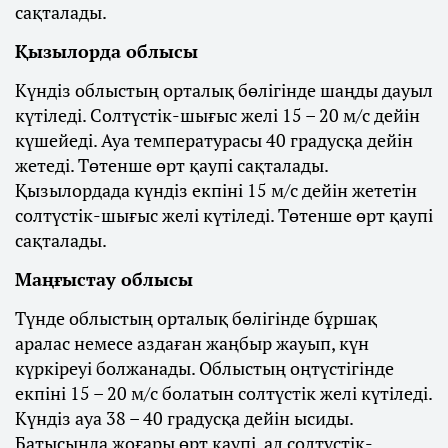
сақталады.
Қызылорда облысы
Күндіз облыстың орталық бөлігінде шаңды дауыл
күтіледі. Солтүстік-шығыс желі 15 – 20 м/с дейін
күшейеді. Ауа температурасы 40 градусқа дейін
жетеді. Төтенше өрт қаупі сақталады.
Қызылордада күндіз екпіні 15 м/с дейін жететін
солтүстік-шығыс желі күтіледі. Төтенше өрт қаупі
сақталады.
Маңғыстау облысы
Түнде облыстың орталық бөлігінде бұршақ
аралас немесе аздаған жаңбыр жауып, күн
күркіреуі болжанады. Облыстың оңтүстігінде
екпіні 15 – 20 м/с болатын солтүстік желі күтіледі.
Күндіз ауа 38 – 40 градусқа дейін ысиды.
Батысында жоғары өрт қаупі, ал солтүстік-