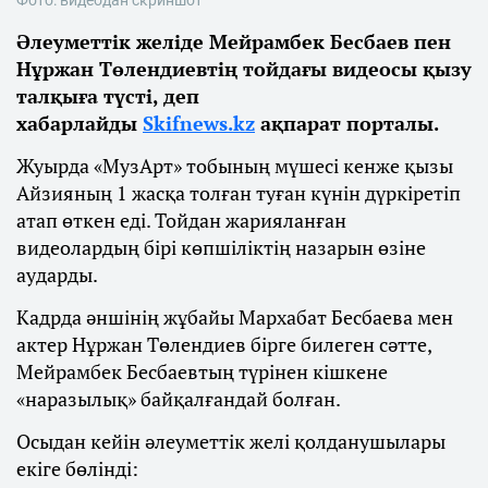
Әлеуметтік желіде Мейрамбек Бесбаев пен
Нұржан Төлендиевтің тойдағы видеосы қызу
талқыға түсті, деп
хабарлайды
Skifnews.kz
ақпарат порталы.
Жуырда «МузАрт» тобының мүшесі кенже қызы
Айзияның 1 жасқа толған туған күнін дүркіретіп
атап өткен еді. Тойдан жарияланған
видеолардың бірі көпшіліктің назарын өзіне
аударды.
Кадрда әншінің жұбайы Мархабат Бесбаева мен
актер Нұржан Төлендиев бірге билеген сәтте,
Мейрамбек Бесбаевтың түрінен кішкене
«наразылық» байқалғандай болған.
Осыдан кейін әлеуметтік желі қолданушылары
екіге бөлінді: