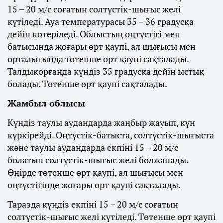
15 – 20 м/с соғатын солтүстік-шығыс желі
күтіледі. Ауа температурасы 35 – 36 градусқа
дейін көтеріледі. Облыстың оңтүстігі мен
батысында жоғары өрт қаупі, ал шығысы мен
орталығында төтенше өрт қаупі сақталады.
Талдықорғанда күндіз 35 градусқа дейін ыстық
болады. Төтенше өрт қаупі сақталады.
Жамбыл облысы
Күндіз таулы аудандарда жаңбыр жауып, күн
күркірейді. Оңтүстік-батыста, солтүстік-шығыста
және таулы аудандарда екпіні 15 – 20 м/с
болатын солтүстік-шығыс желі болжанады.
Өңірде төтенше өрт қаупі, ал шығысы мен
оңтүстігінде жоғары өрт қаупі сақталады.
Таразда күндіз екпіні 15 – 20 м/с соғатын
солтүстік-шығыс желі күтіледі. Төтенше өрт қаупі