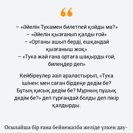
– «Әйелін Тукамен билетпей қойды ма?»
– «Әйелін қызғанып қалды ғой»
– «Ортаны ашып берді, ешқандай
қызғаныш жоқ»
– «Тука жай ғана ортаға шақырды ғой,
билеңдер деп»
Кейбіреулер әзіл араластырып, «Тука
ішінен: мен саған бірдеңе дедім бе?
Бұтың қисық дедім бе? Мұрның пұшық
дедім бе?» деп тұрғандай болды деп пікір
қалдырды.
Осылайша бір ғана бейнежазба желіде үлкен дау-