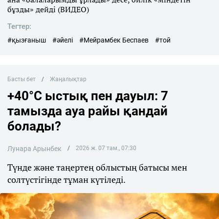
бұзды» дейді (ВИДЕО)
Тегтер:
#қызғаныш
#әйелі
#Мейрамбек Беспаев
#той
Басты бет
Жаңалықтар
+40°C ыстық пен дауыл: 7
тамызда ауа райы қандай
болады?
Лунара Арынбек
2026 ж. 07 там., 07:30
Түнде және таңертең облыстың батысы мен
солтүстігінде тұман күтіледі.