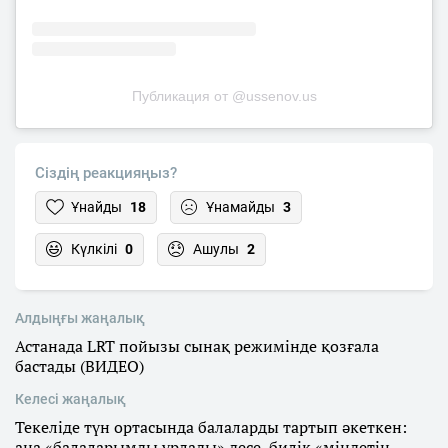
Публикация от @ussenov.us
Сіздің реакцияңыз?
Ұнайды
18
Ұнамайды
3
Күлкілі
0
Ашулы
2
Алдыңғы жаңалық
Астанада LRT пойызы сынақ режимінде қозғала
бастады (ВИДЕО)
Келесі жаңалық
Текеліде түн ортасында балаларды тартып әкеткен:
ана «балаларымды ұрлады» десе, билік «міндетін