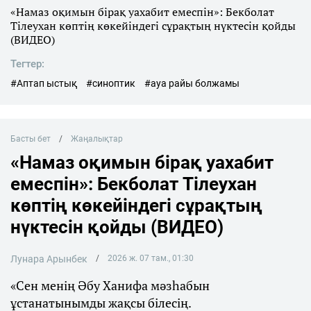
«Намаз оқимын бірақ уахабит емеспін»: Бекболат
Тілеухан көптің көкейіндегі сұрақтың нүктесін қойды
(ВИДЕО)
Тегтер:
#Аптап ыстық
#синоптик
#ауа райы болжамы
Басты бет
Жаңалықтар
«Намаз оқимын бірақ уахабит
емеспін»: Бекболат Тілеухан
көптің көкейіндегі сұрақтың
нүктесін қойды (ВИДЕО)
Лунара Арынбек
2026 ж. 07 там., 01:30
«Сен менің Әбу Ханифа мәзһабын
ұстанатынымды жақсы білесің.