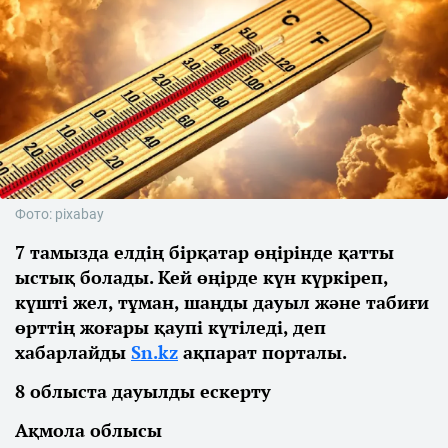
Фото: pixabay
7 тамызда елдің бірқатар өңірінде қатты
ыстық болады. Кей өңірде күн күркіреп,
күшті жел, тұман, шаңды дауыл және табиғи
өрттің жоғары қаупі күтіледі, деп
хабарлайды
Sn.kz
ақпарат порталы.
8 облыста дауылды ескерту
Ақмола облысы