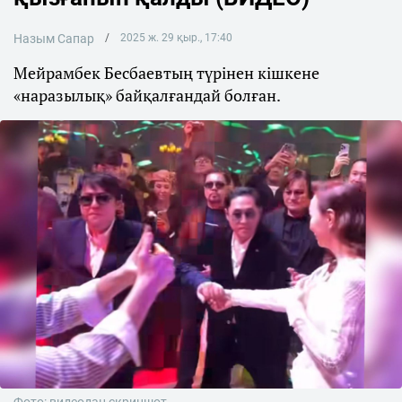
Назым Сапар
2025 ж. 29 қыр., 17:40
Мейрамбек Бесбаевтың түрінен кішкене
«наразылық» байқалғандай болған.
Фото: видеодан скриншот