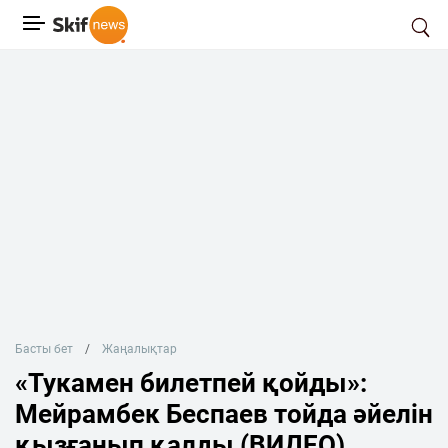
Басты бет
Жаңалықтар
«Тукамен билетпей қойды»:
Мейрамбек Беспаев тойда әйелін
қызғанып қалды (ВИДЕО)