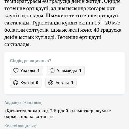
температурасы 40 градусқа дейін жетеді. Өңірде
төтенше өрт қаупі, ал шығысында жоғары өрт
қаупі сақталады. Шымкентте төтенше өрт қаупі
сақталады. Түркістанда күндіз екпіні 15 – 20 м/с
болатын солтүстік-шығыс желі және 40 градусқа
дейін ыстық күтіледі. Төтенше өрт қаупі
сақталады.
Сіздің реакцияңыз?
Ұнайды
1
Ұнамайды
1
Күлкілі
0
Ашулы
1
Алдыңғы жаңалық
«Қазақтелекомның» 2 бірдей қызметкері жұмыс
барысында қаза тапты
Келесі жаңалық