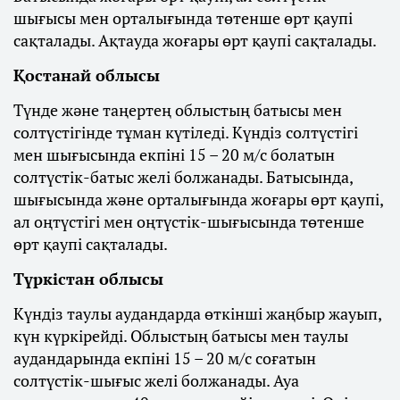
шығысы мен орталығында төтенше өрт қаупі
сақталады. Ақтауда жоғары өрт қаупі сақталады.
Қостанай облысы
Түнде және таңертең облыстың батысы мен
солтүстігінде тұман күтіледі. Күндіз солтүстігі
мен шығысында екпіні 15 – 20 м/с болатын
солтүстік-батыс желі болжанады. Батысында,
шығысында және орталығында жоғары өрт қаупі,
ал оңтүстігі мен оңтүстік-шығысында төтенше
өрт қаупі сақталады.
Түркістан облысы
Күндіз таулы аудандарда өткінші жаңбыр жауып,
күн күркірейді. Облыстың батысы мен таулы
аудандарында екпіні 15 – 20 м/с соғатын
солтүстік-шығыс желі болжанады. Ауа