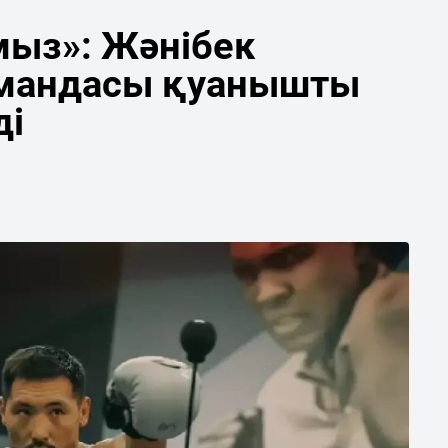
мыз»: Жәнібек
мандасы қуанышты
ді