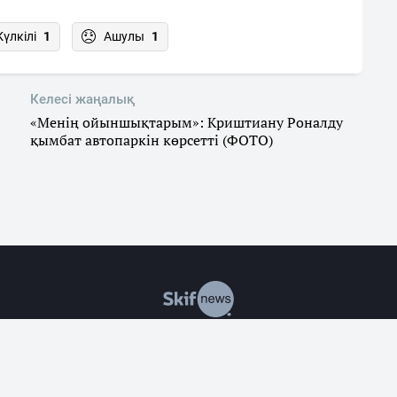
Күлкілі
1
Ашулы
1
Келесі жаңалық
«Менің ойыншықтарым»: Криштиану Роналду
қымбат автопаркін көрсетті (ФОТО)
р
Саясат
Экономика
Оқиғалар
Әлеумет
Заң
Білім & 
алған жағдайда ғана материалдарды қолдануға рұқсат етіледі