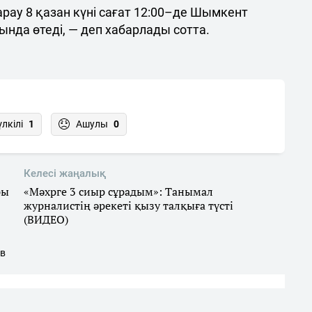
ау 8 қазан күні сағат 12:00–де Шымкент
нда өтеді, — деп хабарлады сотта.
үлкілі
1
Ашулы
0
Келесі жаңалық
ры
«Мәхрге 3 сиыр сұрадым»: Танымал
журналистің әрекеті қызу талқыға түсті
(ВИДЕО)
ов