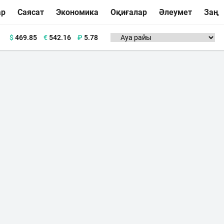
ар
Саясат
Экономика
Оқиғалар
Әлеумет
Заң
$
469.85
€
542.16
₽
5.78