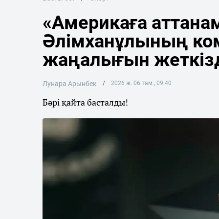
«Америкаға аттана
Әлімханұлының ко
жаңалығын жеткіз
Лунара Арынбек
2026 ж. 06 там., 09:40
Бәрі қайта басталды!