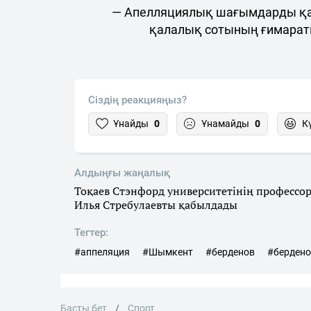
— Апелляциялық шағымдарды қар
қалалық сотының ғимараты
Сіздің реакцияңыз?
Ұнайды
0
Ұнамайды
0
К
Алдыңғы жаңалық
Тоқаев Стэнфорд университетінің профессо
Илья Стребулаевты қабылдады
Тегтер:
#аппеляция
#Шымкент
#берденов
#берден
Басты бет
Спорт