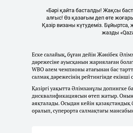
«Бәрі қайта басталды! Жақсы бас
алғыс! Өз қазағым деп өте жоғар
Қазір визаны күтудеміз. Бұйыртса,
жазды «Qaza
Еске салайық, бұған дейін Жәнібек Әлім
дәрежесіне ауысқанын жариялаған бола
WBO әлем чемпионы атағынан бас тарт
салмақ дәрежесінің рейтингінде екінші
Қазіргі уақытта Әлімханұлы допингке 
дисквалификациясын өтеп жатыр. Оның
аяқталады. Осыдан кейін қазақстандық
оралып, суперорта салмақтағы мансабы