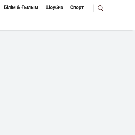
Білім & Ғылым
Шоубиз
Спорт