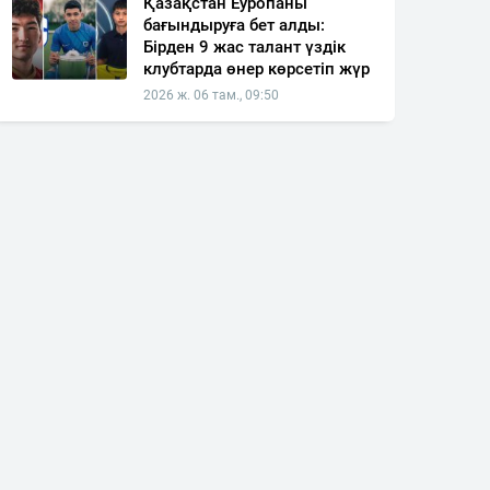
Қазақстан Еуропаны
бағындыруға бет алды:
Бірден 9 жас талант үздік
клубтарда өнер көрсетіп жүр
2026 ж. 06 там., 09:50