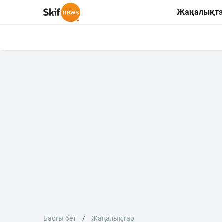
Жаңалықт
Басты бет
Жаңалықтар