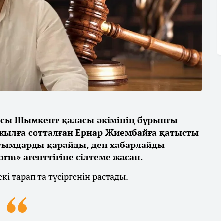
сы Шымкент қаласы әкімінің бұрынғы
жылға сотталған Ернар Жиембайға қатысты
ағымдарды қарайды, деп хабарлайды
rm» агенттігіне сілтеме жасап.
і тарап та түсіргенін растады.