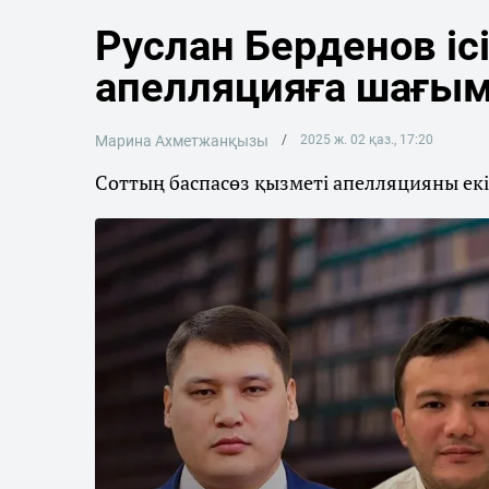
Руслан Берденов ісі:
апелляцияға шағым 
Марина Ахметжанқызы
2025 ж. 02 қаз., 17:20
Соттың баспасөз қызметі апелляцияны екі 