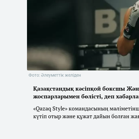
Фото: Әлеуметтік желіден
Қазақстандық кәсіпқой боксшы Жән
жоспарларымен бөлісті, деп хабарл
«Qazaq Style» командасының мәліметін
күтіп отыр және құжат дайын болған жа