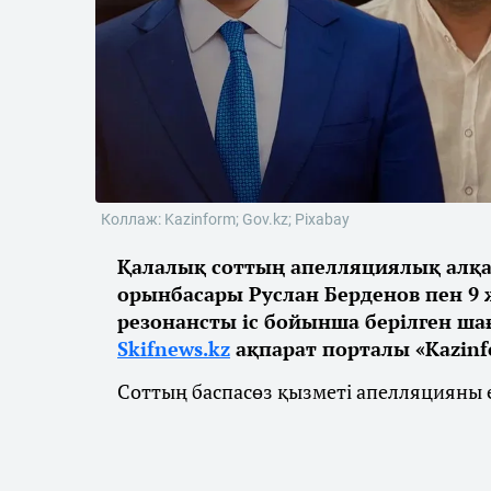
Коллаж: Kazinform; Gov.kz; Pixabay
Қалалық соттың апелляциялық алқа
орынбасары Руслан Берденов пен 9 
резонансты іс бойынша берілген ш
Skifnews.kz
ақпарат порталы «Kazinfo
Соттың баспасөз қызметі апелляцияны ек