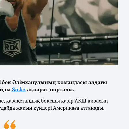
ібек Әлімханұлының командасы алдағы
айды
Sn.kz
ақпарат порталы.
ше, қазақстандық боксшы қазір АҚШ визасын
ғдайда жақын күндері Америкаға аттанады.