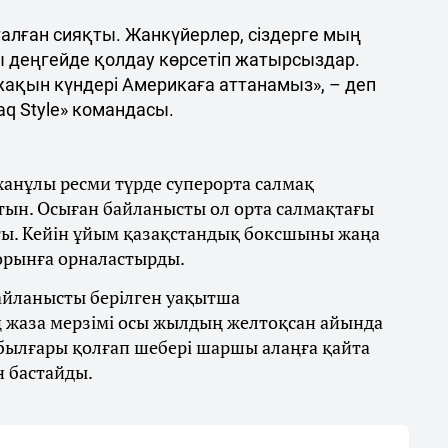
талған сияқты. Жанкүйерлер, сіздерге мың
ы деңгейде қолдау көрсетіп жатырсыздар.
 жақын күндері Америкаға аттанамыз», – деп
q Style» командасы.
ханұлы ресми түрде суперорта салмақ
тын. Осыған байланысты ол орта салмақтағы
ты. Кейін ұйым қазақстандық боксшыны жаңа
 орынға орналастырды.
байланысты берілген уақытша
 жаза мерзімі осы жылдың желтоқсан айында
 былғары қолғап шебері шаршы алаңға қайта
н бастайды.