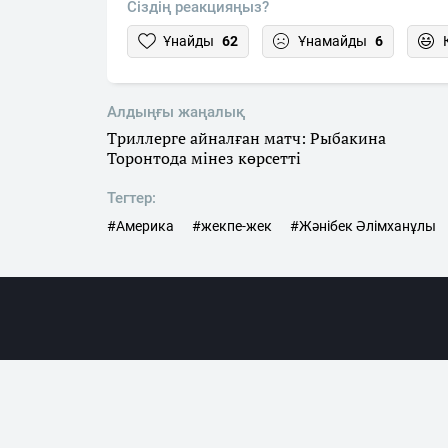
Сіздің реакцияңыз?
Ұнайды
62
Ұнамайды
6
Алдыңғы жаңалық
Триллерге айналған матч: Рыбакина
Торонтода мінез көрсетті
Тегтер:
#Америка
#жекпе-жек
#Жәнібек Әлімханұлы
Жаңалықта
«SN.kz» ақпараттық порталына гиперсілтеме жас