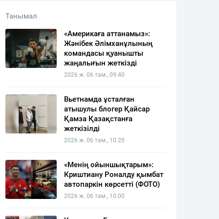
Танымал
«Америкаға аттанамыз»:
Жәнібек Әлімханұлының
командасы қуанышты
жаңалығын жеткізді
2026 ж. 06 там., 09:40
Вьетнамда ұсталған
атышулы блогер Қайсар
Қамза Қазақстанға
жеткізілді
2026 ж. 06 там., 10:20
«Менің ойыншықтарым»:
Криштиану Роналду қымбат
автопаркін көрсетті (ФОТО)
2026 ж. 06 там., 10:00