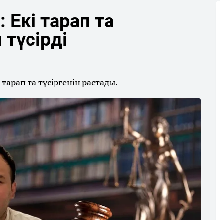
 Екі тарап та
түсірді
тарап та түсіргенін растады.