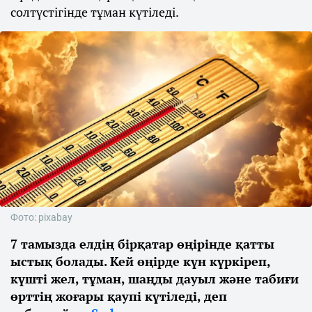
солтүстігінде тұман күтіледі.
Фото: pixabay
7 тамызда елдің бірқатар өңірінде қатты
ыстық болады. Кей өңірде күн күркіреп,
күшті жел, тұман, шаңды дауыл және табиғи
өрттің жоғары қаупі күтіледі, деп