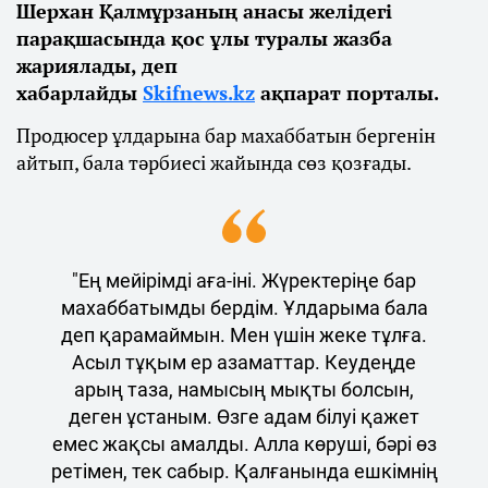
Шерхан Қалмұрзаның анасы желідегі
парақшасында қос ұлы туралы жазба
жариялады, деп
хабарлайды
Skifnews.kz
ақпарат порталы.
Продюсер ұлдарына бар махаббатын бергенін
айтып, бала тәрбиесі жайында сөз қозғады.
"Ең мейірімді аға-іні. Жүректеріңе бар
махаббатымды бердім. Ұлдарыма бала
деп қарамаймын. Мен үшін жеке тұлға.
Асыл тұқым ер азаматтар. Кеудеңде
арың таза, намысың мықты болсын,
деген ұстаным. Өзге адам білуі қажет
емес жақсы амалды. Алла көруші, бәрі өз
ретімен, тек сабыр. Қалғанында ешкімнің