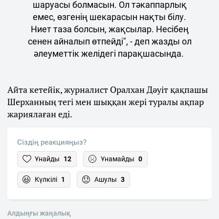
шаруасы болмасын. Ол тәкаппарлық
емес, өзгенің шекарасын нақты білу.
Ниет таза болсын, жақсылар. Несібең
сенен айналып өтпейді", - деп жазды ол
әлеуметтік желідегі парақшасында.
Айта кетейік, журналист Оралхан Дәуіт қақпашы
Шерханның тегі мен шыққан жері туралы ақпар
жариялаған еді.
Сіздің реакцияңыз?
Ұнайды
12
Ұнамайды
0
Күлкілі
1
Ашулы
3
Алдыңғы жаңалық