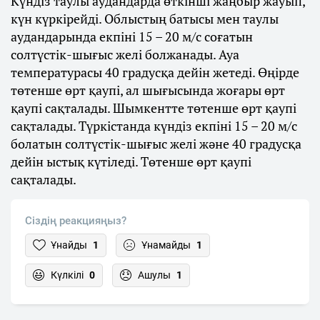
Күндіз таулы аудандарда өткінші жаңбыр жауып,
күн күркірейді. Облыстың батысы мен таулы
аудандарында екпіні 15 – 20 м/с соғатын
солтүстік-шығыс желі болжанады. Ауа
температурасы 40 градусқа дейін жетеді. Өңірде
төтенше өрт қаупі, ал шығысында жоғары өрт
қаупі сақталады. Шымкентте төтенше өрт қаупі
сақталады. Түркістанда күндіз екпіні 15 – 20 м/с
болатын солтүстік-шығыс желі және 40 градусқа
дейін ыстық күтіледі. Төтенше өрт қаупі
сақталады.
Сіздің реакцияңыз?
Ұнайды
1
Ұнамайды
1
Күлкілі
0
Ашулы
1