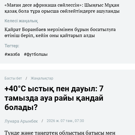
«Маған десе африкаша сөйлессін»: Шыңғыс Мұқан
қазақ бола тұра орысша сөйлейтіндерге ашуланды
Келесі жаңалық
Қайрат Боранбаев мерзімінен бұрын босатылуға
өтініш беріп, кейін оны қайтарып алды
Тегтер:
#жазба
#футболшы
Басты бет
Жаңалықтар
+40°C ыстық пен дауыл: 7
тамызда ауа райы қандай
болады?
Лунара Арынбек
2026 ж. 07 там., 07:30
Түнде және таңертең облыстың батысы мен