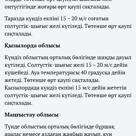
оңтүстігінде жоғары өрт қаупі сақталады.
Таразда күндіз екпіні 15 – 20 м/с соғатын
солтүстік-шығыс желі күтіледі. Төтенше өрт қаупі
сақталады.
Қызылорда облысы
Күндіз облыстың орталық бөлігінде шаңды дауыл
күтіледі. Солтүстік-шығыс желі 15 – 20 м/с дейін
күшейеді. Ауа температурасы 40 градусқа дейін
жетеді. Төтенше өрт қаупі сақталады.
Қызылордада күндіз екпіні 15 м/с дейін жететін
солтүстік-шығыс желі күтіледі. Төтенше өрт қаупі
сақталады.
Маңғыстау облысы
Түнде облыстың орталық бөлігінде бұршақ
аралас немесе аздаған жаңбыр жауып, күн