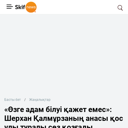
Басты бет
Жаңалықтар
«Өзге адам білуі қажет емес»:
Шерхан Қалмұрзаның анасы қос
ұлы туралы сөз қозғады