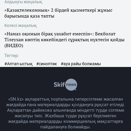
Алдыңғы жаңалық
«Қазақтелекомның» 2 бірдей қызметкері жұмыс
барысында қаза тапты
Келесі жаңалық
«Намаз оқимын бірақ уахабит емеспін»: Бекболат
Тілеухан көптің көкейіндегі сұрақтың нүктесін қойды
(ВИДЕО)
Тегтер:
#Аптап ыстық
#синоптик
#ауа райы болжамы
«SN.kz» ақпараттық порталына гиперсілтеме жасалған
жағдайда ғана материалдарды қолдануға рұқсат етіледі.
Ақпараттан дәйексөз алынғанда міндетті түрде сілтеме
жасалуы тиіс. Жазбаша түрде рұқсат берілмеген
жағдайда материалдарды коммерциялық мақсаттарға
пайдалануға болмайды.