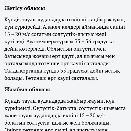
Жетісу облысы
Күндіз таулы аудандарда өткінші жаңбыр жауып,
күн күркірейді. Алакөл көлдері аймағында екпіні
15 – 20 м/с соғатын солтүстік-шығыс желі
күтіледі. Ауа температурасы 35 – 36 градусқа
дейін көтеріледі. Облыстың оңтүстігі мен
батысында жоғары өрт қаупі, ал шығысы мен
орталығында төтенше өрт қаупі сақталады.
Талдықорғанда күндіз 35 градусқа дейін ыстық
болады. Төтенше өрт қаупі сақталады.
Жамбыл облысы
Күндіз таулы аудандарда жаңбыр жауып, күн
күркірейді. Оңтүстік-батыста, солтүстік-шығыста
және таулы аудандарда екпіні 15 – 20 м/с
болатын солтүстік-шығыс желі болжанады.
Өңірде төтенше өрт қаупі, ал шығысы мен