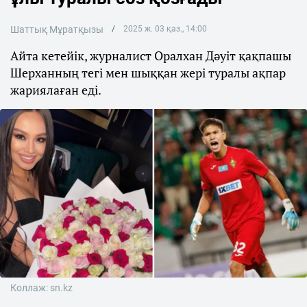
Шаттық Мұратқызы
2025 ж. 03 қаз., 14:00
Айта кетейік, журналист Оралхан Дәуіт қақпашы
Шерханның тегі мен шыққан жері туралы ақпар
жариялаған еді.
Коллаж: sn.kz