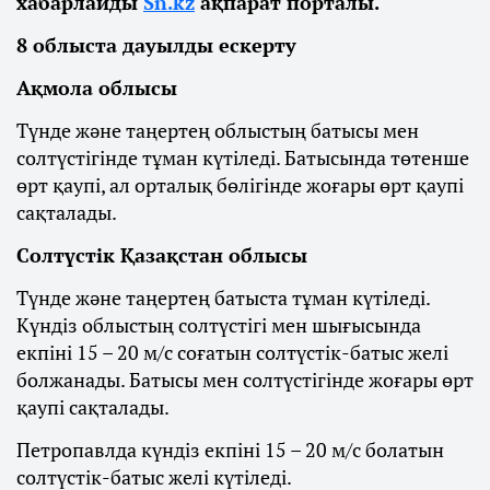
хабарлайды
Sn.kz
ақпарат порталы.
8 облыста дауылды ескерту
Ақмола облысы
Түнде және таңертең облыстың батысы мен
солтүстігінде тұман күтіледі. Батысында төтенше
өрт қаупі, ал орталық бөлігінде жоғары өрт қаупі
сақталады.
Солтүстік Қазақстан облысы
Түнде және таңертең батыста тұман күтіледі.
Күндіз облыстың солтүстігі мен шығысында
екпіні 15 – 20 м/с соғатын солтүстік-батыс желі
болжанады. Батысы мен солтүстігінде жоғары өрт
қаупі сақталады.
Петропавлда күндіз екпіні 15 – 20 м/с болатын
солтүстік-батыс желі күтіледі.