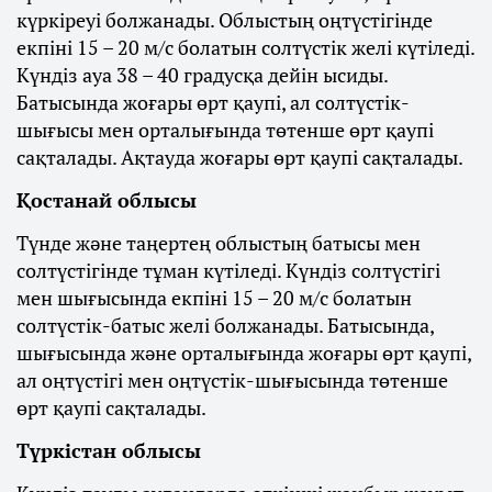
күркіреуі болжанады. Облыстың оңтүстігінде
екпіні 15 – 20 м/с болатын солтүстік желі күтіледі.
Күндіз ауа 38 – 40 градусқа дейін ысиды.
Батысында жоғары өрт қаупі, ал солтүстік-
шығысы мен орталығында төтенше өрт қаупі
сақталады. Ақтауда жоғары өрт қаупі сақталады.
Қостанай облысы
Түнде және таңертең облыстың батысы мен
солтүстігінде тұман күтіледі. Күндіз солтүстігі
мен шығысында екпіні 15 – 20 м/с болатын
солтүстік-батыс желі болжанады. Батысында,
шығысында және орталығында жоғары өрт қаупі,
ал оңтүстігі мен оңтүстік-шығысында төтенше
өрт қаупі сақталады.
Түркістан облысы