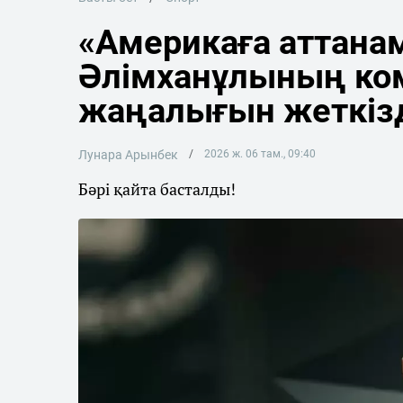
«Америкаға аттана
Әлімханұлының ко
жаңалығын жеткіз
Лунара Арынбек
2026 ж. 06 там., 09:40
Бәрі қайта басталды!