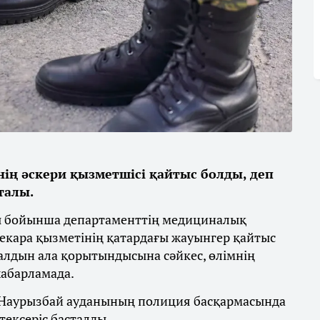
ің әскери қызметшісі қайтыс болды, деп
талы.
ы бойынша департаменттің медициналық
екара қызметінің қатардағы жауынгер қайтыс
лдын ала қорытындысына сәйкес, өлімнің
хабарламада.
 Наурызбай ауданының полиция басқармасында
 тексеріс басталды.