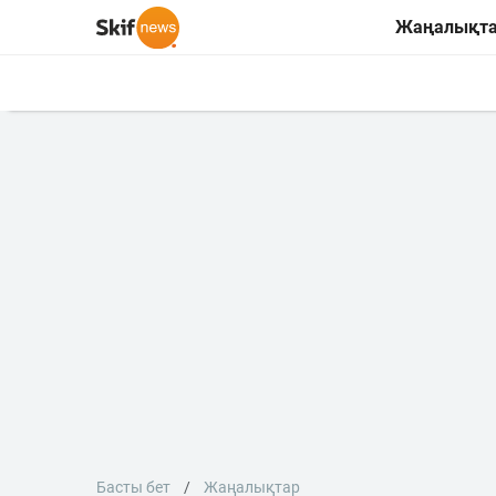
Жаңалықт
Басты бет
Жаңалықтар