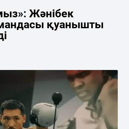
мыз»: Жәнібек
мандасы қуанышты
ді