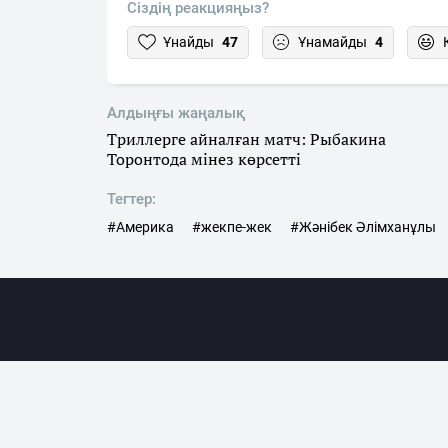
Сіздің реакцияңыз?
Ұнайды
47
Ұнамайды
4
Алдыңғы жаңалық
Триллерге айналған матч: Рыбакина
Торонтода мінез көрсетті
Тегтер:
#Америка
#жекпе-жек
#Жәнібек Әлімханұлы
Жаңалықта
«SN.kz» ақпараттық порталына гиперсілтеме жас