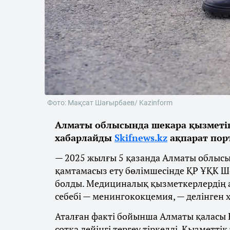
Фото: Мақсат Шағырбаев/ Kazinform
Алматы облысында шекара қызметін
хабарлайды
Skifnews.kz
ақпарат пор
— 2025 жылғы 5 қазанда Алматы облыс
қамтамасыз ету бөлімшесінде ҚР ҰҚК Ш
болды. Медициналық қызметкерлердің а
себебі — менингококцемия, — делінген 
Аталған факті бойынша Алматы қаласы
сотқа дейінгі тергеу тіркелді. Қызметтік