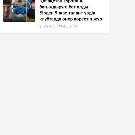
Қазақстан Еуропаны
бағындыруға бет алды:
Бірден 9 жас талант үздік
клубтарда өнер көрсетіп жүр
2026 ж. 06 там., 09:50