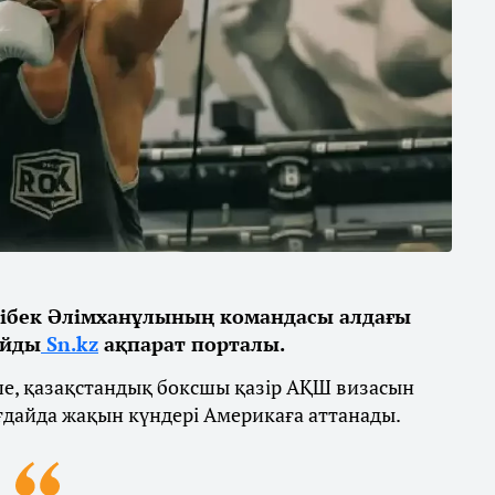
ібек Әлімханұлының командасы алдағы
айды
Sn.kz
ақпарат порталы.
ше, қазақстандық боксшы қазір АҚШ визасын
ғдайда жақын күндері Америкаға аттанады.