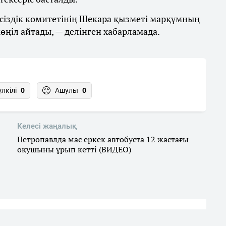
сіздік комитетінің Шекара қызметі марқұмның
ңіл айтады, — делінген хабарламада.
үлкілі
0
Ашулы
0
Келесі жаңалық
Петропавлда мас еркек автобуста 12 жастағы
оқушыны ұрып кетті (ВИДЕО)