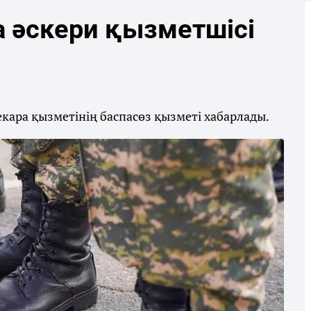
 әскери қызметшісі
екара қызметінің баспасөз қызметі хабарлады.