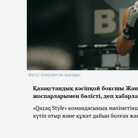
Фото: Әлеуметтік желіден
Қазақстандық кәсіпқой боксшы Жән
жоспарларымен бөлісті, деп хабарл
«Qazaq Style» командасының мәліметін
күтіп отыр және құжат дайын болған жа