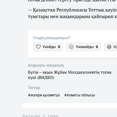
— Қазақстан Республикасы Ұлттық қауіп
туыстары мен жақындарына қайғырып кө
Сіздің реакцияңыз?
Ұнайды
0
Ұнамайды
0
К
Алдыңғы жаңалық
Бүгін – ақын Жұбан Молдағалиевтің туған
күні (ВИДЕО)
Тегтер:
#әскери қызметші
#Алматы облысы
Басты бет
Спорт