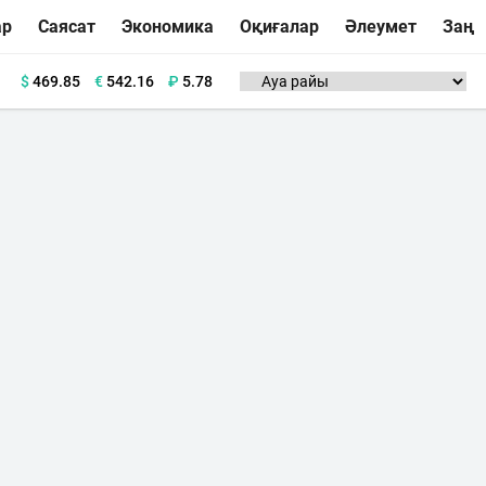
ар
Саясат
Экономика
Оқиғалар
Әлеумет
Заң
$
469.85
€
542.16
₽
5.78