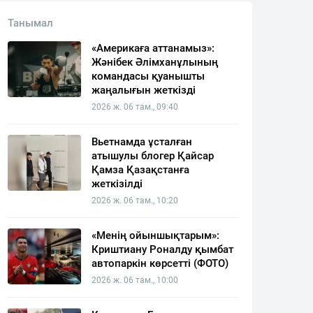
Танымал
«Америкаға аттанамыз»:
Жәнібек Әлімханұлының
командасы қуанышты
жаңалығын жеткізді
2026 ж. 06 там., 09:40
Вьетнамда ұсталған
атышулы блогер Қайсар
Қамза Қазақстанға
жеткізілді
2026 ж. 06 там., 10:20
«Менің ойыншықтарым»:
Криштиану Роналду қымбат
автопаркін көрсетті (ФОТО)
2026 ж. 06 там., 10:00