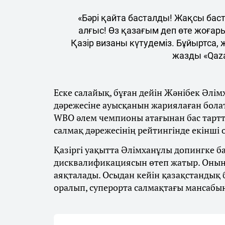
«Бәрі қайта басталды! Жақсы бас
алғыс! Өз қазағым деп өте жоғар
Қазір визаны күтудеміз. Бұйыртса,
жазды «Qaza
Еске салайық, бұған дейін Жәнібек Әлім
дәрежесіне ауысқанын жариялаған бола
WBO әлем чемпионы атағынан бас тарт
салмақ дәрежесінің рейтингінде екінші
Қазіргі уақытта Әлімханұлы допингке 
дисквалификациясын өтеп жатыр. Оның
аяқталады. Осыдан кейін қазақстандық
оралып, суперорта салмақтағы мансабы