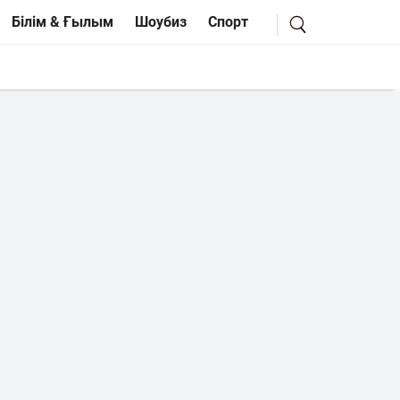
Білім & Ғылым
Шоубиз
Спорт