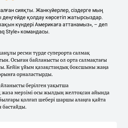
талған сияқты. Жанкүйерлер, сіздерге мың
ы деңгейде қолдау көрсетіп жатырсыздар.
 жақын күндері Америкаға аттанамыз», – деп
q Style» командасы.
ханұлы ресми түрде суперорта салмақ
тын. Осыған байланысты ол орта салмақтағы
ты. Кейін ұйым қазақстандық боксшыны жаңа
 орынға орналастырды.
байланысты берілген уақытша
 жаза мерзімі осы жылдың желтоқсан айында
 былғары қолғап шебері шаршы алаңға қайта
н бастайды.