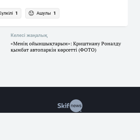
Күлкілі
1
Ашулы
1
Келесі жаңалық
«Менің ойыншықтарым»: Криштиану Роналду
қымбат автопаркін көрсетті (ФОТО)
р
Саясат
Экономика
Оқиғалар
Әлеумет
Заң
Білім & 
алған жағдайда ғана материалдарды қолдануға рұқсат етіледі