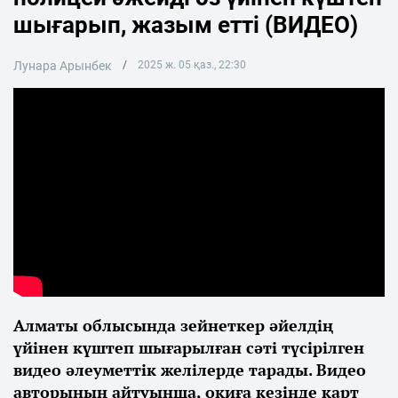
шығарып, жазым етті (ВИДЕО)
Лунара Арынбек
2025 ж. 05 қаз., 22:30
Алматы облысында зейнеткер әйелдің
үйінен күштеп шығарылған сәті түсірілген
видео әлеуметтік желілерде тарады. Видео
авторының айтуынша, оқиға кезінде қарт