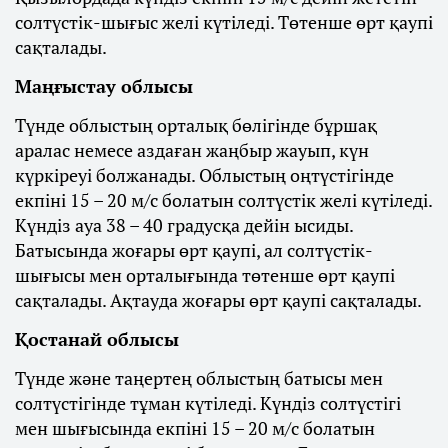
солтүстік-шығыс желі күтіледі. Төтенше өрт қаупі
сақталады.
Маңғыстау облысы
Түнде облыстың орталық бөлігінде бұршақ
аралас немесе аздаған жаңбыр жауып, күн
күркіреуі болжанады. Облыстың оңтүстігінде
екпіні 15 – 20 м/с болатын солтүстік желі күтіледі.
Күндіз ауа 38 – 40 градусқа дейін ысиды.
Батысында жоғары өрт қаупі, ал солтүстік-
шығысы мен орталығында төтенше өрт қаупі
сақталады. Ақтауда жоғары өрт қаупі сақталады.
Қостанай облысы
Түнде және таңертең облыстың батысы мен
солтүстігінде тұман күтіледі. Күндіз солтүстігі
мен шығысында екпіні 15 – 20 м/с болатын