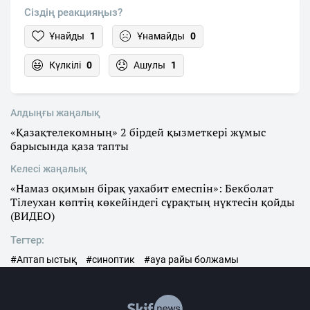
Сіздің реакцияңыз?
Ұнайды
1
Ұнамайды
0
Күлкілі
0
Ашулы
1
Алдыңғы жаңалық
«Қазақтелекомның» 2 бірдей қызметкері жұмыс
барысында қаза тапты
Келесі жаңалық
«Намаз оқимын бірақ уахабит емеспін»: Бекболат
Тілеухан көптің көкейіндегі сұрақтың нүктесін қойды
(ВИДЕО)
Тегтер:
#Аптап ыстық
#синоптик
#ауа райы болжамы