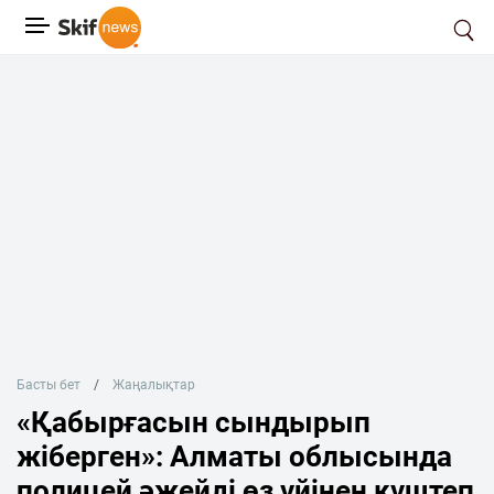
Басты бет
Жаңалықтар
«Қабырғасын сындырып
жіберген»: Алматы облысында
полицей әжейді өз үйінен күштеп