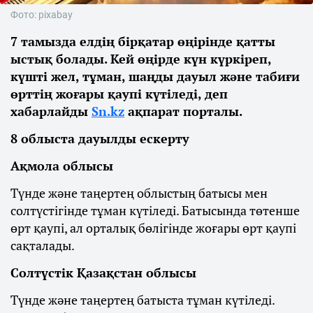
Фото: pixabay
7 тамызда елдің бірқатар өңірінде қатты
ыстық болады. Кей өңірде күн күркіреп,
күшті жел, тұман, шаңды дауыл және табиғи
өрттің жоғары қаупі күтіледі, деп
хабарлайды
Sn.kz
ақпарат порталы.
8 облыста дауылды ескерту
Ақмола облысы
Түнде және таңертең облыстың батысы мен
солтүстігінде тұман күтіледі. Батысында төтенше
өрт қаупі, ал орталық бөлігінде жоғары өрт қаупі
сақталады.
Солтүстік Қазақстан облысы
Түнде және таңертең батыста тұман күтіледі.