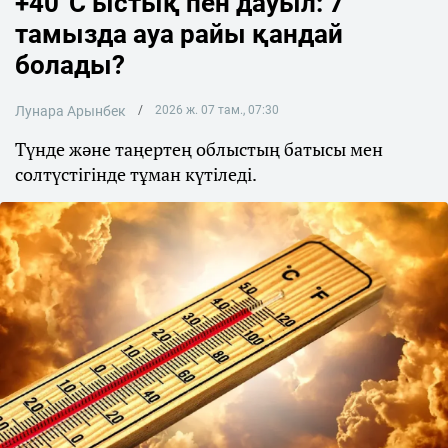
+40°C ыстық пен дауыл: 7
тамызда ауа райы қандай
болады?
Лунара Арынбек
2026 ж. 07 там., 07:30
Түнде және таңертең облыстың батысы мен
солтүстігінде тұман күтіледі.