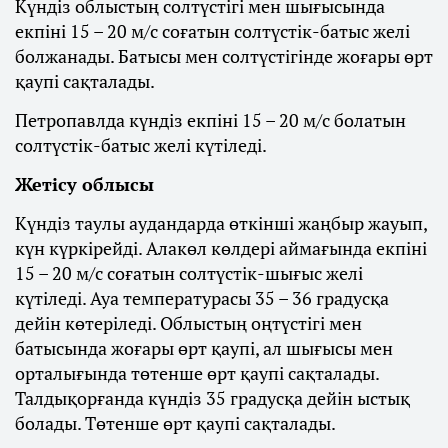
Күндіз облыстың солтүстігі мен шығысында
екпіні 15 – 20 м/с соғатын солтүстік-батыс желі
болжанады. Батысы мен солтүстігінде жоғары өрт
қаупі сақталады.
Петропавлда күндіз екпіні 15 – 20 м/с болатын
солтүстік-батыс желі күтіледі.
Жетісу облысы
Күндіз таулы аудандарда өткінші жаңбыр жауып,
күн күркірейді. Алакөл көлдері аймағында екпіні
15 – 20 м/с соғатын солтүстік-шығыс желі
күтіледі. Ауа температурасы 35 – 36 градусқа
дейін көтеріледі. Облыстың оңтүстігі мен
батысында жоғары өрт қаупі, ал шығысы мен
орталығында төтенше өрт қаупі сақталады.
Талдықорғанда күндіз 35 градусқа дейін ыстық
болады. Төтенше өрт қаупі сақталады.