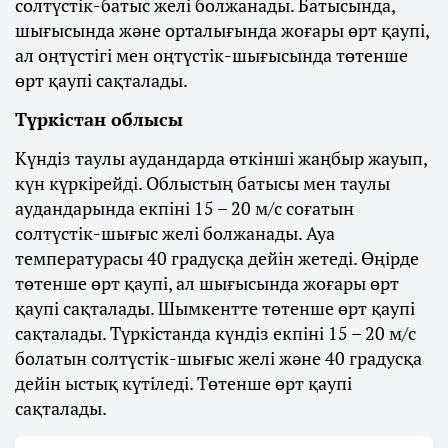
солтүстік-батыс желі болжанады. Батысында,
шығысында және орталығында жоғары өрт қаупі,
ал оңтүстігі мен оңтүстік-шығысында төтенше
өрт қаупі сақталады.
Түркістан облысы
Күндіз таулы аудандарда өткінші жаңбыр жауып,
күн күркірейді. Облыстың батысы мен таулы
аудандарында екпіні 15 – 20 м/с соғатын
солтүстік-шығыс желі болжанады. Ауа
температурасы 40 градусқа дейін жетеді. Өңірде
төтенше өрт қаупі, ал шығысында жоғары өрт
қаупі сақталады. Шымкентте төтенше өрт қаупі
сақталады. Түркістанда күндіз екпіні 15 – 20 м/с
болатын солтүстік-шығыс желі және 40 градусқа
дейін ыстық күтіледі. Төтенше өрт қаупі
сақталады.