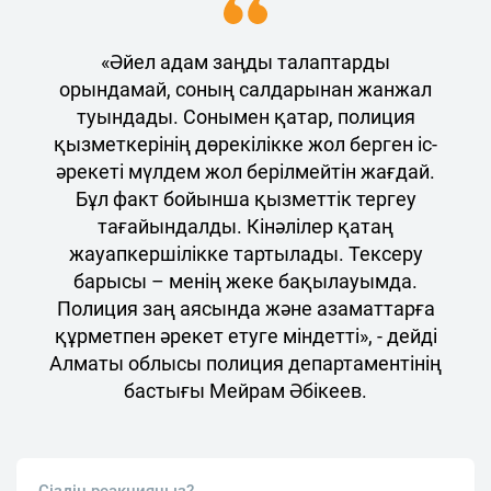
«Әйел адам заңды талаптарды
орындамай, соның салдарынан жанжал
туындады. Сонымен қатар, полиция
қызметкерінің дөрекілікке жол берген іс-
әрекеті мүлдем жол берілмейтін жағдай.
Бұл факт бойынша қызметтік тергеу
тағайындалды. Кінәлілер қатаң
жауапкершілікке тартылады. Тексеру
барысы – менің жеке бақылауымда.
Полиция заң аясында және азаматтарға
құрметпен әрекет етуге міндетті», - дейді
Алматы облысы полиция департаментінің
бастығы Мейрам Әбікеев.