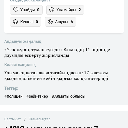
Сіздің реакцияңыз?
Ұнайды
0
Ұнамайды
2
Күлкілі
0
Ашулы
6
Алдыңғы жаңалық
«Үсік жүріп, тұман түседі»: Еліміздің 11 өңірінде
дауылды ескерту жарияланды
Келесі жаңалық
Ұлыма ең қатал жаза тағайындасын: 17 жастағы
қыздың өлімінен кейін қырғыз халқы көтерілді
Тегтер:
#полицей
#зейнеткер
#Алматы облысы
Басты бет
Жаңалықтар