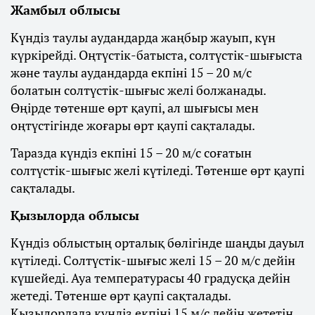
Жамбыл облысы
Күндіз таулы аудандарда жаңбыр жауып, күн
күркірейді. Оңтүстік-батыста, солтүстік-шығыста
және таулы аудандарда екпіні 15 – 20 м/с
болатын солтүстік-шығыс желі болжанады.
Өңірде төтенше өрт қаупі, ал шығысы мен
оңтүстігінде жоғары өрт қаупі сақталады.
Таразда күндіз екпіні 15 – 20 м/с соғатын
солтүстік-шығыс желі күтіледі. Төтенше өрт қаупі
сақталады.
Қызылорда облысы
Күндіз облыстың орталық бөлігінде шаңды дауыл
күтіледі. Солтүстік-шығыс желі 15 – 20 м/с дейін
күшейеді. Ауа температурасы 40 градусқа дейін
жетеді. Төтенше өрт қаупі сақталады.
Қызылордада күндіз екпіні 15 м/с дейін жететін