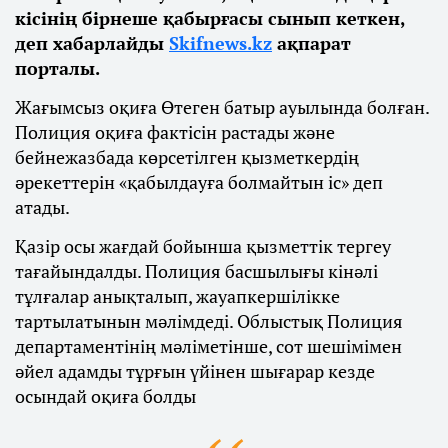
кісінің бірнеше қабырғасы сынып кеткен,
деп хабарлайды
Skifnews.kz
ақпарат
порталы.
Жағымсыз оқиға Өтеген батыр ауылында болған.
Полиция оқиға фактісін растады және
бейнежазбада көрсетілген қызметкердің
әрекеттерін «қабылдауға болмайтын іс» деп
атады.
Қазір осы жағдай бойынша қызметтік тергеу
тағайындалды. Полиция басшылығы кінәлі
тұлғалар анықталып, жауапкершілікке
тартылатынын мәлімдеді. Облыстық Полиция
департаментінің мәліметінше, сот шешімімен
әйел адамды тұрғын үйінен шығарар кезде
осындай оқиға болды