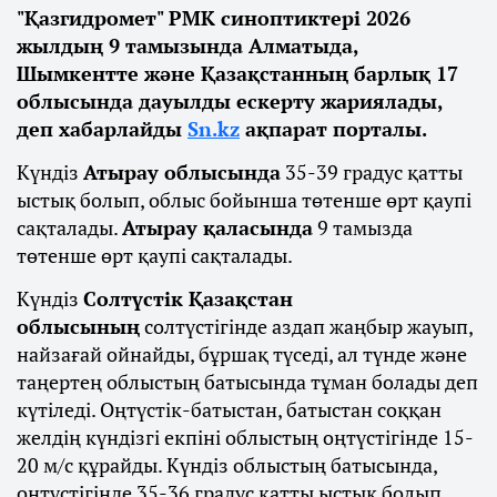
"Қазгидромет" РМК синоптиктері 2026
жылдың 9 тамызында Алматыда,
Шымкентте және Қазақстанның барлық 17
облысында дауылды ескерту жариялады,
деп хабарлайды
Sn.kz
ақпарат порталы.
Күндіз
Атырау облысында
35-39 градус қатты
ыстық болып, облыс бойынша төтенше өрт қаупі
сақталады.
Атырау қаласында
9 тамызда
төтенше өрт қаупі сақталады.
Күндіз
Солтүстік Қазақстан
облысының
солтүстігінде аздап жаңбыр жауып,
найзағай ойнайды, бұршақ түседі, ал түнде және
таңертең облыстың батысында тұман болады деп
күтіледі. Оңтүстік-батыстан, батыстан соққан
желдің күндізгі екпіні облыстың оңтүстігінде 15-
20 м/с құрайды. Күндіз облыстың батысында,
оңтүстігінде 35-36 градус қатты ыстық болып,