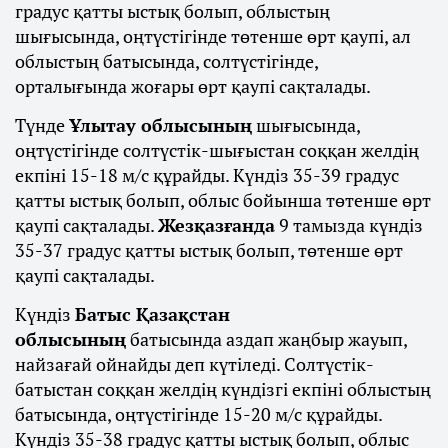
градус қатты ыстық болып, облыстың
шығысында, оңтүстігінде төтенше өрт қаупі, ал
облыстың батысында, солтүстігінде,
орталығында жоғары өрт қаупі сақталады.
Түнде
Ұлытау облысының
шығысында,
оңтүстігінде солтүстік-шығыстан соққан желдің
екпіні 15-18 м/с құрайды. Күндіз 35-39 градус
қатты ыстық болып, облыс бойынша төтенше өрт
қаупі сақталады.
Жезқазғанда
9 тамызда күндіз
35-37 градус қатты ыстық болып, төтенше өрт
қаупі сақталады.
Күндіз
Батыс Қазақстан
облысының
батысында аздап жаңбыр жауып,
найзағай ойнайды деп күтіледі. Солтүстік-
батыстан соққан желдің күндізгі екпіні облыстың
батысында, оңтүстігінде 15-20 м/с құрайды.
Күндіз 35-38 градус қатты ыстық болып, облыс