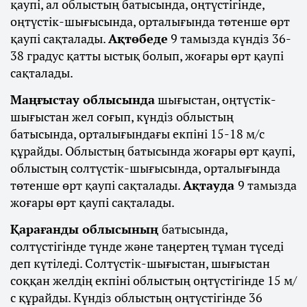
қаупі, ал облыстың батысында, оңтүстігінде,
оңтүстік-шығысында, орталығында төтенше өрт
қаупі сақталады.
Ақтөбеде
9 тамызда күндіз 36-
38 градус қатты ыстық болып, жоғары өрт қаупі
сақталады.
Маңғыстау облысында
шығыстан, оңтүстік-
шығыстан жел соғып, күндіз облыстың
батысында, орталығындағы екпіні 15-18 м/с
құрайды. Облыстың батысында жоғары өрт қаупі,
облыстың солтүстік-шығысында, орталығында
төтенше өрт қаупі сақталады.
Ақтауда
9 тамызда
жоғары өрт қаупі сақталады.
Қарағанды облысының
батысында,
солтүстігінде түнде және таңертең тұман түседі
деп күтіледі. Солтүстік-шығыстан, шығыстан
соққан желдің екпіні облыстың оңтүстігінде 15 м/
с құрайды. Күндіз облыстың оңтүстігінде 36