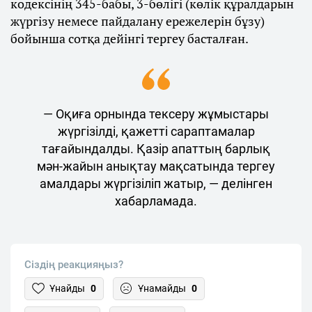
кодексінің 345-бабы, 3-бөлігі (көлік құралдарын
жүргізу немесе пайдалану ережелерін бұзу)
бойынша сотқа дейінгі тергеу басталған.
— Оқиға орнында тексеру жұмыстары
жүргізілді, қажетті сараптамалар
тағайындалды. Қазір апаттың барлық
мән-жайын анықтау мақсатында тергеу
амалдары жүргізіліп жатыр, — делінген
хабарламада.
Сіздің реакцияңыз?
Ұнайды
0
Ұнамайды
0