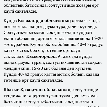
облыстың батысында, солтүстігінде жоғары өрт
қаупі сақталады.
Күндіз
Қызылорда облысының
орталығында,
шығысында шаңды дауыл тұрады деп күтіледі.
Солтүстік-шығыстан соққан желдің күндізгі
екпіні облыстың орталығында, шығысында 15-20
м/с құрайды. Күндіз облыс бойынша 40-43 градус
қатты ыстық болып, төтенше өрт қаупі
сақталады.
Қызылордада
9 тамызда күндіз
шаңды дауыл тұрып, солтүстік-шығыстан соққан
желдің екпіні 15-20 м/с болады деп күтіледі.
Күндіз 40-42 градус қатты ыстық болып, қалада
төтенше өрт қаупі сақталады.
Шығыс Қазақстан облысының
солтүстігінде
түнде және таңертең тұман түседі деп күтіледі.
Батыстан, солтүстік-батыстан соққан желдің