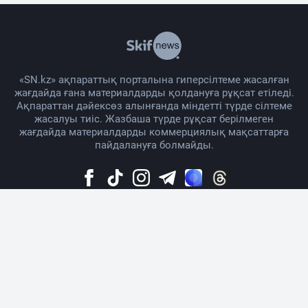
«SN.kz» ақпараттық порталына гиперсілтеме жасалған
жағдайда ғана материалдарды қолдануға рұқсат етіледі.
Ақпараттан дәйексөз алынғанда міндетті түрде сілтеме
жасалуы тиіс. Жазбаша түрде рұқсат берілмеген
жағдайда материалдарды коммерциялық мақсаттарға
пайдалануға болмайды.
Жоба жайында
Материалды қолдану тәртібі
Байланыс
Жарнама