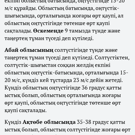
екпіні облыстың батысында, оңтүстігінде 15-20
м/с құрайды. Облыстың батысында, оңтүстік-
шығысында, орталығында жоғары өрт қаупі, ал
облыстың оңтүстігінде төтенше өрт қаупі
сақталады.
Өскеменде
9 тамызда түнде және
таңертең тұман түседі деп күтіледі.
Абай облысының
солтүстігінде түнде және
таңертең тұман түседі деп күтіледі. Солтүстіктен,
солтүстік-шығыстан соққан желдің екпіні
облыстың оңтүстік-батысында, орталығында 15-
20 м/с, күндіз кей тұстарда 23 м/с дейін жетеді.
Күндіз облыстың оңтүстігінде 36 градус қатты
ыстық болып, облыстың орталығында жоғары
өрт қаупі, облыстың оңтүстігінде төтенше өрт
қаупі сақталады.
Күндіз
Ақтөбе облысында
35-38 градус қатты
ыстық болып, облыстың солтүстігінде жоғары өрт