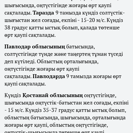
шығысында, оңтүстігінде жоғары өрт қаупі
сақталады.
Таразда
9 тамызда күндіз солтүстік-
шығыстан жел соғады, екпіні - 15-20 м/с. Күндіз
38 градус қатты ыстық болып, қалада төтенше
өрт қаупі сақталады.
Павлодар облысының
батысында,
солтүстігінде түнде және таңертең тұман түседі
деп күтіледі. Облыстың орталығында,
оңтүстігінде жоғары өрт қаупі
сақталады.
Павлодарда
9 тамызда жоғары өрт
қаупі сақталады.
Күндіз
Қостанай облысының
оңтүстігінде,
шығысында оңтүстік-батыстан жел соғады, екпіні
- 15 м/с. Күндіз 35-37 градус қатты ыстық болып,
облыстың батысында, шығысында, орталығында
жоғары өрт қаупі, облыстың оңтүстігінде,
оңтүстік-шығысында төтенше өрт қаупі