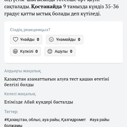
сақталады.
Қостанайда
9 тамызда күндіз 35-36
градус қатты ыстық болады деп күтіледі.
Сіздің реакцияңыз?
Ұнайды
0
Ұнамайды
0
Күлкілі
0
Ашулы
0
Алдыңғы жаңалық
Қазақстан азаматтығын алуға тест қашан өтетіні
белгілі болды
Келесі жаңалық
Елімізде Абай күндері басталды
Тегтер:
#Қазақстан, облыс, ауа райы, Қазгидромет
#ауа райы
болжамы