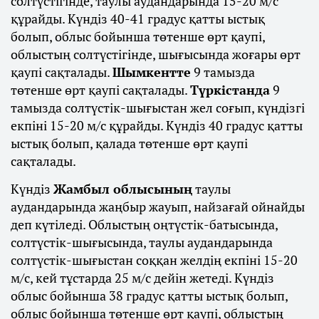
солтүстігінде, таулы аудандарында 15-20 м/с
құрайды. Күндіз 40-41 градус қатты ыстық
болып, облыс бойынша төтенше өрт қаупі,
облыстың солтүстігінде, шығысында жоғары өрт
қаупі сақталады.
Шымкентте
9 тамызда
төтенше өрт қаупі сақталады.
Түркістанда
9
тамызда солтүстік-шығыстан жел соғып, күндізгі
екпіні 15-20 м/с құрайды. Күндіз 40 градус қатты
ыстық болып, қалада төтенше өрт қаупі
сақталады.
Күндіз
Жамбыл облысының
таулы
аудандарында жаңбыр жауып, найзағай ойнайды
деп күтіледі. Облыстың оңтүстік-батысында,
солтүстік-шығысында, таулы аудандарында
солтүстік-шығыстан соққан желдің екпіні 15-20
м/с, кей тұстарда 25 м/с дейін жетеді. Күндіз
облыс бойынша 38 градус қатты ыстық болып,
облыс бойынша төтенше өрт қаупі, облыстың