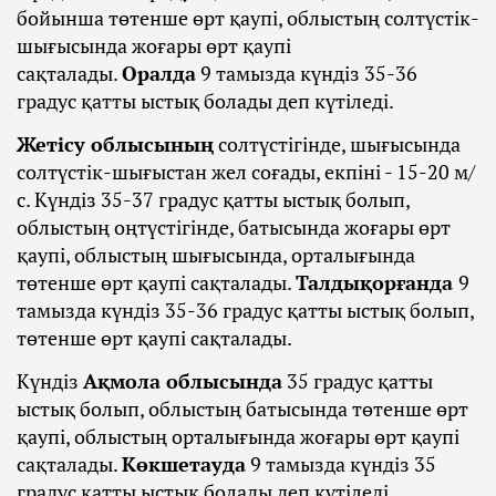
бойынша төтенше өрт қаупі, облыстың солтүстік-
шығысында жоғары өрт қаупі
сақталады.
Оралда
9 тамызда күндіз 35-36
градус қатты ыстық болады деп күтіледі.
Жетісу облысының
солтүстігінде, шығысында
солтүстік-шығыстан жел соғады, екпіні - 15-20 м/
с. Күндіз 35-37 градус қатты ыстық болып,
облыстың оңтүстігінде, батысында жоғары өрт
қаупі, облыстың шығысында, орталығында
төтенше өрт қаупі сақталады.
Талдықорғанда
9
тамызда күндіз 35-36 градус қатты ыстық болып,
төтенше өрт қаупі сақталады.
Күндіз
Ақмола облысында
35 градус қатты
ыстық болып, облыстың батысында төтенше өрт
қаупі, облыстың орталығында жоғары өрт қаупі
сақталады.
Көкшетауда
9 тамызда күндіз 35
градус қатты ыстық болады деп күтіледі.