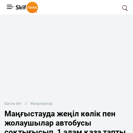
Басты бет
Жаңалықтар
Маңғыстауда жеңіл көлік пен
жолаушылар автобусы
соқтығысып, 1 адам қаза тапты