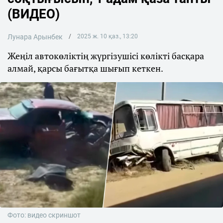
(ВИДЕО)
Лунара Арынбек
2025 ж. 10 қаз., 13:20
Жеңіл автокөліктің жүргізушісі көлікті басқара
алмай, қарсы бағытқа шығып кеткен.
Фото: видео скриншот