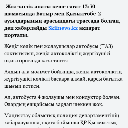
Жол-көлік апаты кеше сағат 13:30
шамасында Батыр мен Қызылтөбе-2
ауылдарының арасындағы трассада болған,
деп хабарлайды
Skifnews.kz
ақпарат
порталы.
Жеңіл көлік пен жолаушылар автобусы (ПАЗ)
соқтығысып, жеңіл автокөліктің жүргізушісі
оқиға орнында қаза тапты.
Алдын ала мәлімет бойынша, жеңіл автокөліктің
жүргізушісі көлікті басқара алмай, қарсы бағытқа
шығып кеткен.
Ал, автобуста 4 жолаушы мен кондуктор болған.
Олардың ешқайсысы зардап шеккен жоқ.
Маңғыстау облыстық полиция департаментінің
хабарлауынша, оқиға бойынша ҚР Қылмыстық