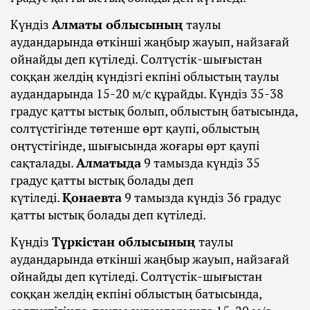
Күндіз
Алматы облысының
таулы
аудандарында өткінші жаңбыр жауып, найзағай
ойнайды деп күтіледі. Солтүстік-шығыстан
соққан желдің күндізгі екпіні облыстың таулы
аудандарында 15-20 м/с құрайды. Күндіз 35-38
градус қатты ыстық болып, облыстың батысында,
солтүстігінде төтенше өрт қаупі, облыстың
оңтүстігінде, шығысында жоғары өрт қаупі
сақталады.
Алматыда
9 тамызда күндіз 35
градус қатты ыстық болады деп
күтіледі.
Қонаевта
9 тамызда күндіз 36 градус
қатты ыстық болады деп күтіледі.
Күндіз
Түркістан облысының
таулы
аудандарында өткінші жаңбыр жауып, найзағай
ойнайды деп күтіледі. Солтүстік-шығыстан
соққан желдің екпіні облыстың батысында,