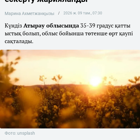
Марина Ахметжанқызы
2026 ж. 09 там., 07:30
Күндіз
Атырау облысында
35-39 градус қатты
ыстық болып, облыс бойынша төтенше өрт қаупі
сақталады.
Фото: unsplash