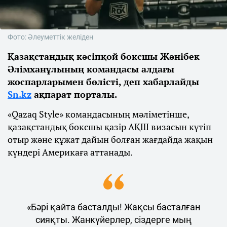
Фото: Әлеуметтік желіден
Қазақстандық кәсіпқой боксшы Жәнібек
Әлімханұлының командасы алдағы
жоспарларымен бөлісті, деп хабарлайды
Sn.kz
ақпарат порталы.
«Qazaq Style» командасының мәліметінше,
қазақстандық боксшы қазір АҚШ визасын күтіп
отыр және құжат дайын болған жағдайда жақын
күндері Америкаға аттанады.
«Бәрі қайта басталды! Жақсы басталған
сияқты. Жанкүйерлер, сіздерге мың