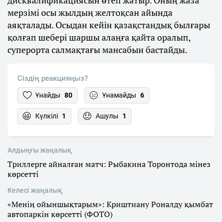
дисквалификациясын өтеп жатыр. Оның жаза
мерзімі осы жылдың желтоқсан айында
аяқталады. Осыдан кейін қазақстандық былғары
қолғап шебері шаршы алаңға қайта оралып,
суперорта салмақтағы мансабын бастайды.
Сіздің реакцияңыз?
Ұнайды
80
Ұнамайды
6
Күлкілі
1
Ашулы
1
Алдыңғы жаңалық
Триллерге айналған матч: Рыбакина Торонтода мінез
көрсетті
Келесі жаңалық
«Менің ойыншықтарым»: Криштиану Роналду қымбат
автопаркін көрсетті (ФОТО)