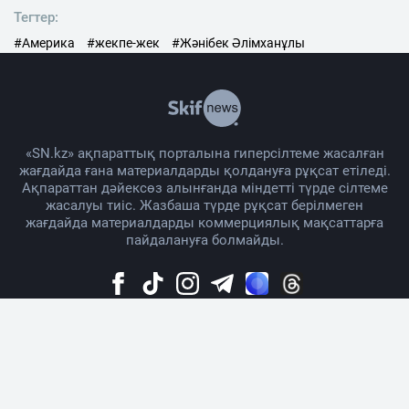
Тегтер:
#Америка
#жекпе-жек
#Жәнібек Әлімханұлы
«SN.kz» ақпараттық порталына гиперсілтеме жасалған
жағдайда ғана материалдарды қолдануға рұқсат етіледі.
Ақпараттан дәйексөз алынғанда міндетті түрде сілтеме
жасалуы тиіс. Жазбаша түрде рұқсат берілмеген
жағдайда материалдарды коммерциялық мақсаттарға
пайдалануға болмайды.
Жоба жайында
Материалды қолдану тәртібі
Байланыс
Жарнама