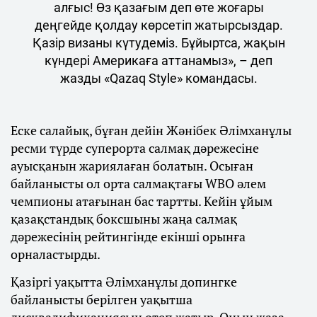
алғыс! Өз қазағым деп өте жоғары
деңгейде қолдау көрсетіп жатырсыздар.
Қазір визаны күтудеміз. Бұйыртса, жақын
күндері Америкаға аттанамыз», – деп
жазды «Qazaq Style» командасы.
Еске салайық, бұған дейін Жәнібек Әлімханұлы
ресми түрде суперорта салмақ дәрежесіне
ауысқанын жариялаған болатын. Осыған
байланысты ол орта салмақтағы WBO әлем
чемпионы атағынан бас тартты. Кейін ұйым
қазақстандық боксшыны жаңа салмақ
дәрежесінің рейтингінде екінші орынға
орналастырды.
Қазіргі уақытта Әлімханұлы допингке
байланысты берілген уақытша