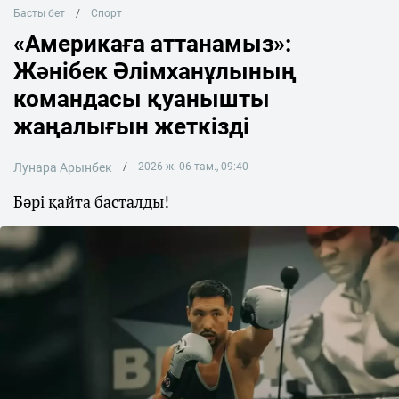
Басты бет
Спорт
«Америкаға аттанамыз»:
Жәнібек Әлімханұлының
командасы қуанышты
жаңалығын жеткізді
Лунара Арынбек
2026 ж. 06 там., 09:40
Бәрі қайта басталды!