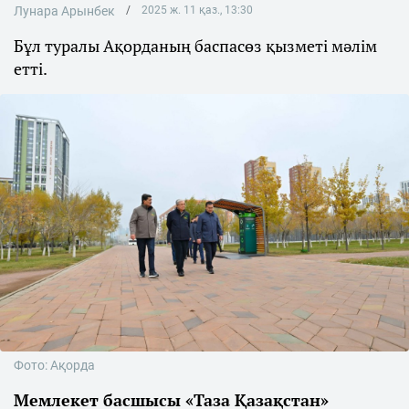
Лунара Арынбек
2025 ж. 11 қаз., 13:30
Бұл туралы Ақорданың баспасөз қызметі мәлім
етті.
Фото: Ақорда
Мемлекет басшысы «Таза Қазақстан»