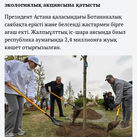
экологиялық акциясына қатысты
Президент Астана қаласындағы Ботаникалық
саябақта ерікті және белсенді жастармен бірге
ағаш екті. Жалпыұлттық іс-шара аясында биыл
республика аумағында 2,4 миллионға жуық
көшет отырғызылған.