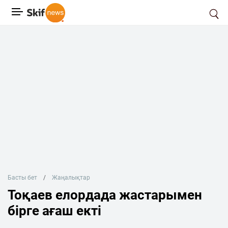
Басты бет
Жаңалықтар
Тоқаев елордада жастарымен
бірге ағаш екті