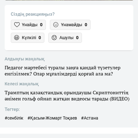
Сіздің реакцияңыз?
Ұнайды
0
Ұнамайды
0
Күлкілі
0
Ашулы
0
Алдыңғы жаңалық
Педагог мәртебесі туралы заңға қандай түзетулер
енгізілмек? Олар мұғалімдерді қорғай ала ма?
Келесі жаңалық
Трамптың қазақстандық орындаушы Скриптониттің
әнімен гольф ойнап жатқан видеосы тарады (ВИДЕО)
Тегтер:
#сенбілік
#Қасым-Жомарт Тоқаев
#Астана