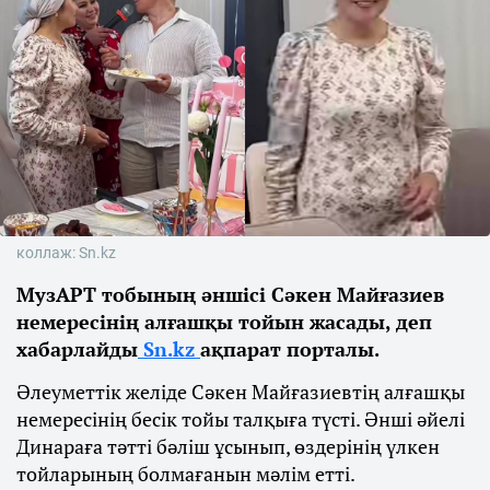
коллаж: Sn.kz
МузАРТ тобының әншісі Сәкен Майғазиев
немересінің алғашқы тойын жасады, деп
хабарлайды
Sn.kz
ақпарат порталы.
Әлеуметтік желіде Сәкен Майғазиевтің алғашқы
немересінің бесік тойы талқыға түсті. Әнші әйелі
Динараға тәтті бәліш ұсынып, өздерінің үлкен
тойларының болмағанын мәлім етті.