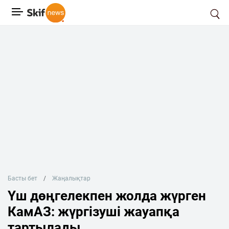
Басты бет
Жаңалықтар
Үш дөңгелекпен жолда жүрген
КамАЗ: жүргізуші жауапқа
тартылады