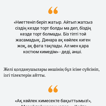
«Ниеттеніп беріп жатыр. Айтып жатсыз
сіздің кезде торт болды ма деп, біздің
кезде торт болмады. Біз тіпті той
жасамадық. Динара ақ көйлек киген
жоқ, ақ фата тақпады. Ал мен қара
костюм кимедім» - деді, әнші.
Желі қолданушылары әншінің бұл ісіне сүйсініп,
ізгі тілектерін айтты.
«Ақ көйлек кимесекте бақыттымыз!»,