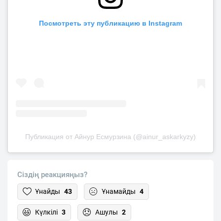
Посмотреть эту публикацию в Instagram
Публикация от Айнур Есмурзина (@ainur_askarkyzy)
Сіздің реакцияңыз?
Ұнайды
43
Ұнамайды
4
Күлкілі
3
Ашулы
2