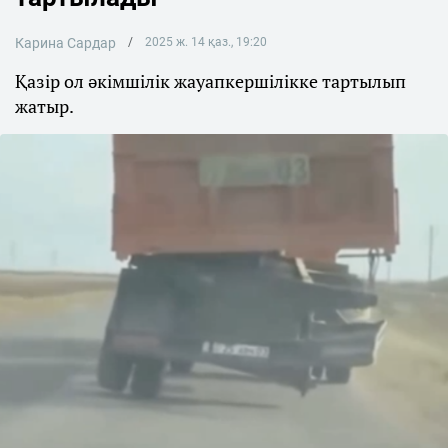
Карина Сардар
2025 ж. 14 қаз., 19:20
Қазір ол әкімшілік жауапкершілікке тартылып
жатыр.