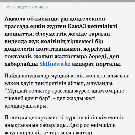
Фото: видео скриншот
Ақмола облысында үш дөңгелекпен
трассада еркін жүрген КамАЗ көпшілікті
шошытты. Әлеуметтік желіде тараған
видеода жүк көлігінің тіркемесі бір
дөңгелегін жоғалтқанымен, жүргізуші
тоқтамай, жолын жалғастыра береді, деп
хабарлайды
Skifnews.kz
ақпарат порталы.
Пайдаланушылар мұндай көлік жол қозғалысына
үлкен қауіп төндіретінін айтып, ашуланды.
“Мұндай көліктер трассада жүрсе, адам өміріне
тікелей қауіп бар”, – деп жазды желі
қолданушылары.
Полиция департаменті жүргізушінің кім екенін
анықтағанын хабарлады. Қазір ол әкімшілік
жауапкершілікке тартылып жатыр.