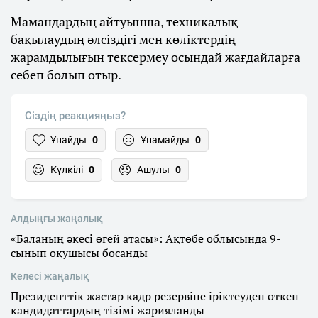
Мамандардың айтуынша, техникалық
бақылаудың әлсіздігі мен көліктердің
жарамдылығын тексермеу осындай жағдайларға
себеп болып отыр.
Сіздің реакцияңыз?
Ұнайды
0
Ұнамайды
0
Күлкілі
0
Ашулы
0
Алдыңғы жаңалық
«Баланың әкесі өгей атасы»: Ақтөбе облысында 9-
сынып оқушысы босанды
Келесі жаңалық
Президенттік жастар кадр резервіне іріктеуден өткен
кандидаттардың тізімі жарияланды