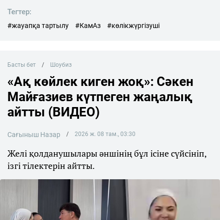
Тегтер:
#жауапқа тартылу
#КамАз
#көлікжүргізуші
Басты бет
Шоубиз
«Ақ көйлек киген жоқ»: Сәкен
Майғазиев күтпеген жаңалық
айтты (ВИДЕО)
Сағыныш Назар
2026 ж. 08 там., 03:30
Желі қолданушылары әншінің бұл ісіне сүйсініп,
ізгі тілектерін айтты.