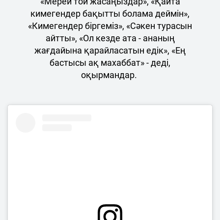
«Мерей той жасаңыздар», «Қайта
кимегендер бақытты болама деймін»,
«Кимегендер біргеміз», «Сәкен турасын
айтты», «Ол кезде ата - ананың
жағдайына қарайласатын едік», «Ең
бастысы ақ махаббат» - деді,
оқырмандар.