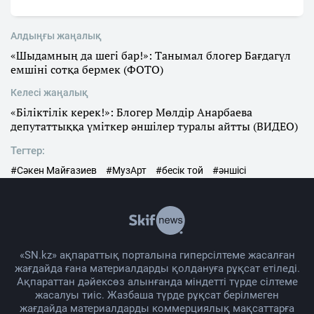
Алдыңғы жаңалық
«Шыдамның да шегі бар!»: Танымал блогер Бағдагүл
емшіні сотқа бермек (ФОТО)
Келесі жаңалық
«Біліктілік керек!»: Блогер Мөлдір Анарбаева
депутаттыққа үміткер әншілер туралы айтты (ВИДЕО)
Тегтер:
#Сәкен Майғазиев
#МузАрт
#бесік той
#әншісі
«SN.kz» ақпараттық порталына гиперсілтеме жасалған
жағдайда ғана материалдарды қолдануға рұқсат етіледі.
Ақпараттан дәйексөз алынғанда міндетті түрде сілтеме
жасалуы тиіс. Жазбаша түрде рұқсат берілмеген
жағдайда материалдарды коммерциялық мақсаттарға