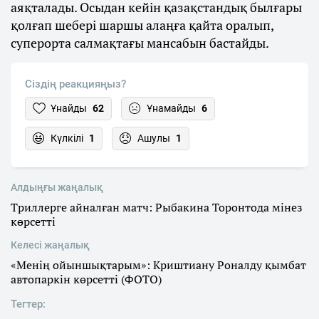
аяқталады. Осыдан кейін қазақстандық былғары
қолғап шебері шаршы алаңға қайта оралып,
суперорта салмақтағы мансабын бастайды.
Сіздің реакцияңыз?
Ұнайды
62
Ұнамайды
6
Күлкілі
1
Ашулы
1
Алдыңғы жаңалық
Триллерге айналған матч: Рыбакина Торонтода мінез
көрсетті
Келесі жаңалық
«Менің ойыншықтарым»: Криштиану Роналду қымбат
автопаркін көрсетті (ФОТО)
Тегтер: