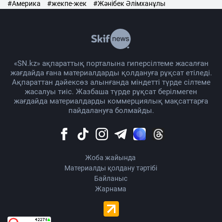
#Америка
#жекпе-жек
#Жәнібек Әлімханұлы
«SN.kz» ақпараттық порталына гиперсілтеме жасалған
жағдайда ғана материалдарды қолдануға рұқсат етіледі.
Ақпараттан дәйексөз алынғанда міндетті түрде сілтеме
жасалуы тиіс. Жазбаша түрде рұқсат берілмеген
жағдайда материалдарды коммерциялық мақсаттарға
пайдалануға болмайды.
Жоба жайында
Материалды қолдану тәртібі
Байланыс
Жарнама