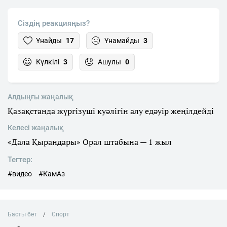
Сіздің реакцияңыз?
Ұнайды
17
Ұнамайды
3
Күлкілі
3
Ашулы
0
Алдыңғы жаңалық
Қазақстанда жүргізуші куәлігін алу едәуір жеңілдейді
Келесі жаңалық
«Дала Қырандары» Орал штабына — 1 жыл
Тегтер:
#видео
#КамАз
Басты бет
Спорт