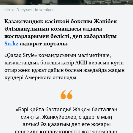
Фото: Әлеуметтік желіден
Қазақстандық кәсіпқой боксшы Жәнібек
Әлімханұлының командасы алдағы
жоспарларымен бөлісті, деп хабарлайды
Sn.kz
ақпарат порталы.
«Qazaq Style» командасының мәліметінше,
қазақстандық боксшы қазір АҚШ визасын күтіп
отыр және құжат дайын болған жағдайда жақын
күндері Америкаға аттанады.
«Бәрі қайта басталды! Жақсы басталған
сияқты. Жанкүйерлер, сіздерге мың
алғыс! Өз қазағым деп өте жоғары
деңгейде қолдау көрсетіп жатырсыздар.