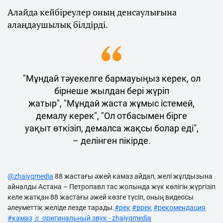
Алайда кейбіреулер оның денсаулығына
алаңдаушылық білдірді.
"Мұндай тәуекелге бармауыңыз керек, ол
бірнеше жылдан бері жүріп
жатыр", "Мұндай жаста жұмыс істемей,
демалу керек", "Ол отбасымен бірге
уақыт өткізіп, демалса жақсы болар еді",
– делінген пікірде.
@zhaiyqmedia
88 жастағы әжей камаз айдап, желі жұлдызына
айналды Астана – Петропавл тас жолында жүк көлігін жүргізіп
келе жатқан 88 жастағы әжей көзге түсіп, оның видеосы
әлеуметтік желіде лезде тарады.
#рек
#врек
#рекомендация
#камаз
♬ оригинальный звук - zhaiyqmedia