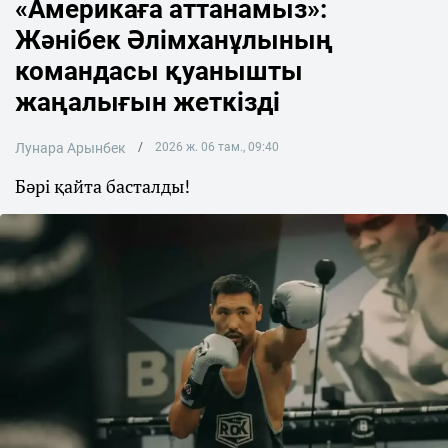
«Америкаға аттанамыз»:
Жәнібек Әлімханұлының
командасы қуанышты
жаңалығын жеткізді
Лунара Арынбек
2026 ж. 06 там., 09:40
Бәрі қайта басталды!