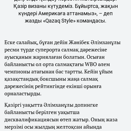
Қазір визаны күтудеміз. Бұйыртса, жақын
күндері Америкаға аттанамыз», – деп
жазды «Qazaq Style» командасы.
Еске салайық, бұған дейін Жәнібек Әлімханұлы
ресми түрде суперорта салмақ дәрежесіне
ауысқанын жариялаған болатын. Осыған
байланысты ол орта салмақтағы WBO әлем
чемпионы атағынан бас тартты. Кейін ұйым
қазақстандық боксшыны жаңа салмақ
дәрежесінің рейтингінде екінші орынға
орналастырды.
Қазіргі уақытта Әлімханұлы допингке
байланысты берілген уақытша
дисквалификациясын өтеп жатыр. Оның жаза
мерзімі осы жылдың желтоқсан айында