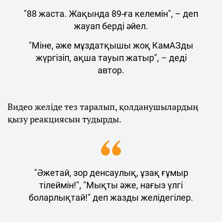
"88 жаста. Жақында 89-ға келемін", – деп
жауап берді әйел.
"Міне, әже мұздатқышы жоқ КамАЗды
жүргізіп, ақша тауып жатыр", – деді
автор.
Видео желіде тез таралып, қолданушылардың
қызу реакциясын тудырды.
"Әжетай, зор денсаулық, ұзақ ғұмыр
тілеймін!", "Мықты әже, нағыз үлгі
боларлықтай!" деп жазды желідегілер.