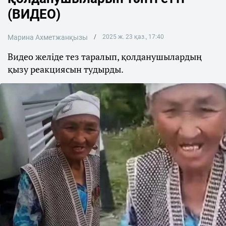
(ВИДЕО)
Марина Ахметжанқызы
2025 ж. 23 қаз., 17:40
Видео желіде тез таралып, қолданушылардың
қызу реакциясын тудырды.