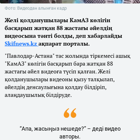
Фото: Видеодан алынған кадр
Желі қолданушылары КамАЗ көлігін
басқарып жатқан 88 жастағы әйелдің
видеосына тәнті болды, деп хабарлайды
Skifnews.kz
ақпарат порталы.
"Павлодар-Астана" тас жолында тіркемесі ашық
"КамАЗ" көлігін басқарып бара жатқан 88
жастағы әйел видеоға түсіп қалған. Желі
қолданушылары видеоны қызу талқылап,
әйелдің денсаулығына қолдау білдіріп,
алаңдаушылық білдіруде.
“Апа, жасыңыз нешеде?” – деді видео
авторы.