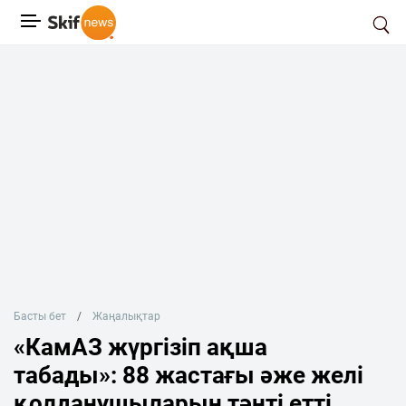
Басты бет
Жаңалықтар
«КамАЗ жүргізіп ақша
табады»: 88 жастағы әже желі
қолданушыларын тәнті етті