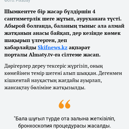
Фото: Pixabay
Шымкентте бір жасар бүлдіршін 4
сантиметрлік шеге жұтып, ауруханаға түсті.
Абырой болғанда, баланың тыныс ала алмай
жатқанын анасы байқап, дер кезінде көмек
шақырып үлгерген, деп
хабарлайды
Skifnews.kz
ақпарат
порталы Аlmaty.tv-ға cілтеме жасап.
Дәрігерлер дереу тексеріс жүргізіп, оның
көмейінен темір шегені алып шыққан. Дегенмен
кішкентай науқастың жағдайы ауырлап,
жансақтау бөліміне жатқызылды.
"Бала шұғыл түрде ота залына жеткізіліп,
бронхоскопия процедурасы жасалды.