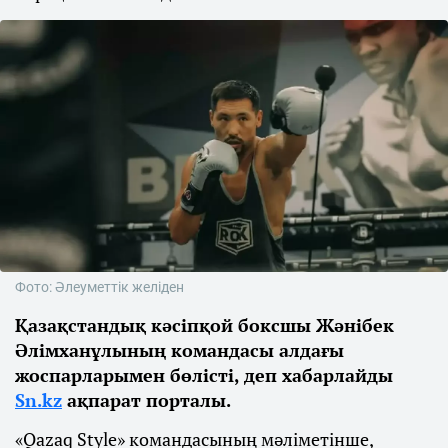
Фото: Әлеуметтік желіден
Қазақстандық кәсіпқой боксшы Жәнібек
Әлімханұлының командасы алдағы
жоспарларымен бөлісті, деп хабарлайды
Sn.kz
ақпарат порталы.
«Qazaq Style» командасының мәліметінше,