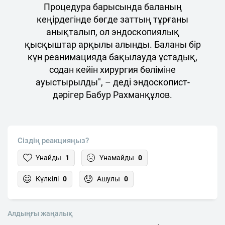
Процедура барысында баланың
кеңірдегінде бөгде заттың тұрғаны
анықталып, ол эндоскопиялық
қысқыштар арқылы алынды. Баланы бір
күн реанимацияда бақылауда ұстадық,
содан кейін хирургия бөліміне
ауыстырылды", – деді эндоскопист-
дәрігер Бабур Рахманқұлов.
Сіздің реакцияңыз?
Ұнайды
1
Ұнамайды
0
Күлкілі
0
Ашулы
0
Алдыңғы жаңалық