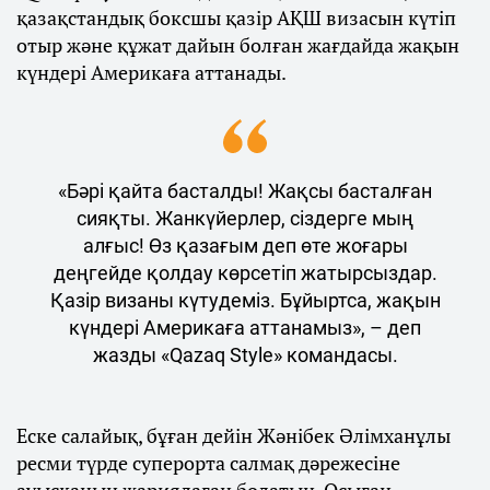
қазақстандық боксшы қазір АҚШ визасын күтіп
отыр және құжат дайын болған жағдайда жақын
күндері Америкаға аттанады.
«Бәрі қайта басталды! Жақсы басталған
сияқты. Жанкүйерлер, сіздерге мың
алғыс! Өз қазағым деп өте жоғары
деңгейде қолдау көрсетіп жатырсыздар.
Қазір визаны күтудеміз. Бұйыртса, жақын
күндері Америкаға аттанамыз», – деп
жазды «Qazaq Style» командасы.
Еске салайық, бұған дейін Жәнібек Әлімханұлы
ресми түрде суперорта салмақ дәрежесіне
ауысқанын жариялаған болатын. Осыған