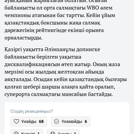
байланысты ол орта салмақтағы WBO әлем
чемпионы атағынан бас тартты. Кейін ұйым
қазақстандық боксшыны жаңа салмақ
дәрежесінің рейтингінде екінші орынға
орналастырды.
Қазіргі уақытта Әлімханұлы допингке
байланысты берілген уақытша
дисквалификациясын өтеп жатыр. Оның жаза
мерзімі осы жылдың желтоқсан айында
аяқталады. Осыдан кейін қазақстандық былғары
қолғап шебері шаршы алаңға қайта оралып,
суперорта салмақтағы мансабын бастайды.
Сіздің реакцияңыз?
Ұнайды
68
Ұнамайды
6
Күлкілі
1
Ашулы
1