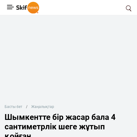
Басты бет
Жаңалықтар
Шымкентте бір жасар бала 4
сантиметрлік шеге жұтып
қойған