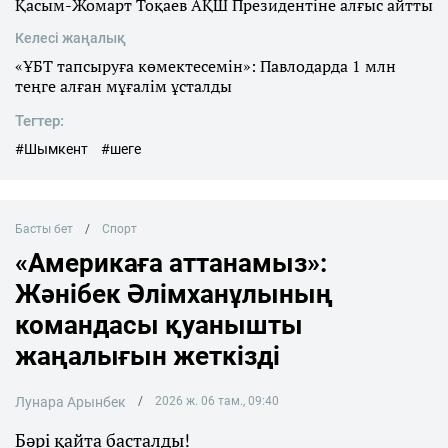
Қасым-Жомарт Тоқаев АҚШ Президентіне алғыс айтты
Келесі жаңалық
«ҰБТ тапсыруға көмектесемін»: Павлодарда 1 млн
теңге алған мұғалім ұсталды
Тегтер:
#Шымкент
#шеге
Басты бет
Спорт
«Америкаға аттанамыз»:
Жәнібек Әлімханұлының
командасы қуанышты
жаңалығын жеткізді
Лунара Арынбек
2026 ж. 06 там., 09:40
Бәрі қайта басталды!