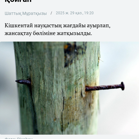
Шаттық Мұратқызы
2025 ж. 29 қаз., 19:20
Кішкентай науқастың жағдайы ауырлап,
жансақтау бөліміне жатқызылды.