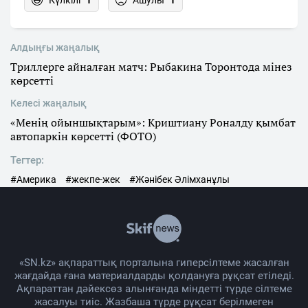
Алдыңғы жаңалық
Триллерге айналған матч: Рыбакина Торонтода мінез
көрсетті
Келесі жаңалық
«Менің ойыншықтарым»: Криштиану Роналду қымбат
автопаркін көрсетті (ФОТО)
Тегтер:
#Америка
#жекпе-жек
#Жәнібек Әлімханұлы
«SN.kz» ақпараттық порталына гиперсілтеме жасалған
жағдайда ғана материалдарды қолдануға рұқсат етіледі.
Ақпараттан дәйексөз алынғанда міндетті түрде сілтеме
жасалуы тиіс. Жазбаша түрде рұқсат берілмеген