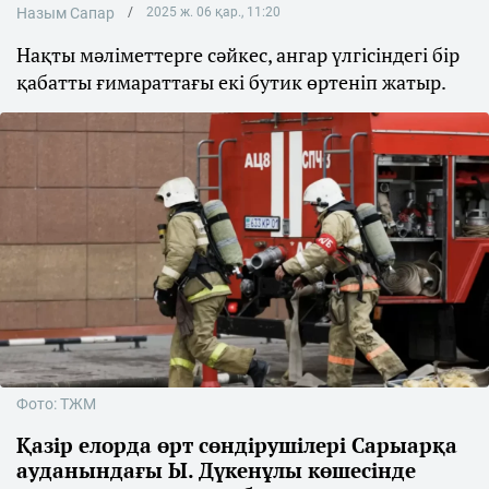
Назым Сапар
2025 ж. 06 қар., 11:20
Нақты мәліметтерге сәйкес, ангар үлгісіндегі бір
қабатты ғимараттағы екі бутик өртеніп жатыр.
Фото: ТЖМ
Қазір елорда өрт сөндірушілері Сарыарқа
ауданындағы Ы. Дүкенұлы көшесінде