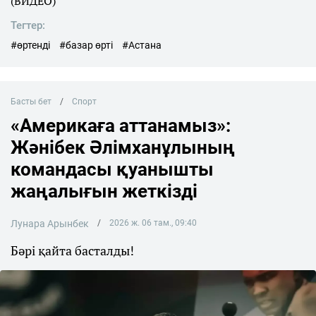
(ВИДЕО)
Тегтер:
#өртенді
#базар өрті
#Астана
Басты бет
Спорт
«Америкаға аттанамыз»:
Жәнібек Әлімханұлының
командасы қуанышты
жаңалығын жеткізді
Лунара Арынбек
2026 ж. 06 там., 09:40
Бәрі қайта басталды!