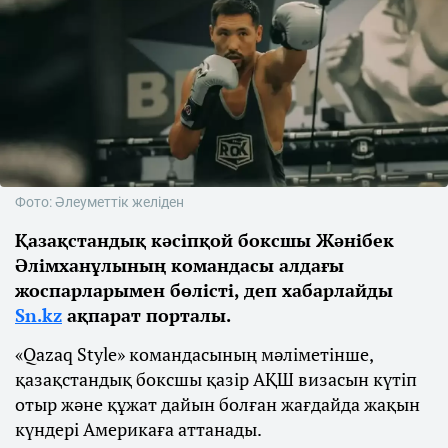
Фото: Әлеуметтік желіден
Қазақстандық кәсіпқой боксшы Жәнібек
Әлімханұлының командасы алдағы
жоспарларымен бөлісті, деп хабарлайды
Sn.kz
ақпарат порталы.
«Qazaq Style» командасының мәліметінше,
қазақстандық боксшы қазір АҚШ визасын күтіп
отыр және құжат дайын болған жағдайда жақын
күндері Америкаға аттанады.