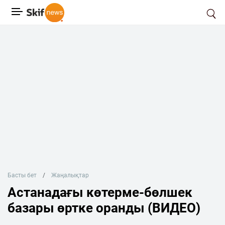
Басты бет
Жаңалықтар
Астанадағы көтерме-бөлшек
базары өртке оранды (ВИДЕО)