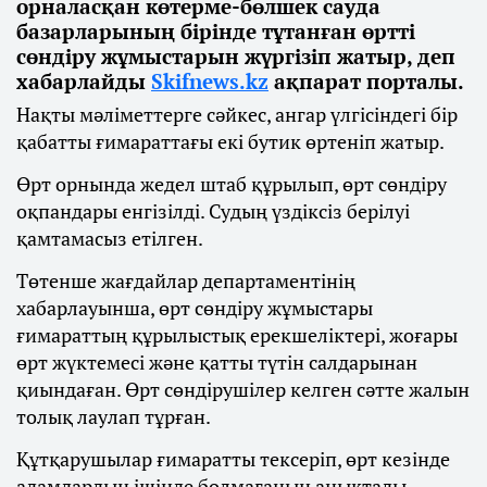
орналасқан көтерме-бөлшек сауда
базарларының бірінде тұтанған өртті
сөндіру жұмыстарын жүргізіп жатыр, деп
хабарлайды
Skifnews.kz
ақпарат порталы.
Нақты мәліметтерге сәйкес, ангар үлгісіндегі бір
қабатты ғимараттағы екі бутик өртеніп жатыр.
Өрт орнында жедел штаб құрылып, өрт сөндіру
оқпандары енгізілді. Судың үздіксіз берілуі
қамтамасыз етілген.
Төтенше жағдайлар департаментінің
хабарлауынша, өрт сөндіру жұмыстары
ғимараттың құрылыстық ерекшеліктері, жоғары
өрт жүктемесі және қатты түтін салдарынан
қиындаған. Өрт сөндірушілер келген сәтте жалын
толық лаулап тұрған.
Құтқарушылар ғимаратты тексеріп, өрт кезінде
адамдардың ішінде болмағанын анықтады.