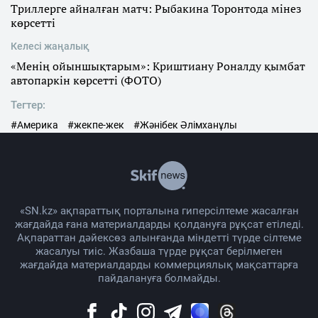
Триллерге айналған матч: Рыбакина Торонтода мінез
көрсетті
Келесі жаңалық
«Менің ойыншықтарым»: Криштиану Роналду қымбат
автопаркін көрсетті (ФОТО)
Тегтер:
#Америка
#жекпе-жек
#Жәнібек Әлімханұлы
«SN.kz» ақпараттық порталына гиперсілтеме жасалған
жағдайда ғана материалдарды қолдануға рұқсат етіледі.
Ақпараттан дәйексөз алынғанда міндетті түрде сілтеме
жасалуы тиіс. Жазбаша түрде рұқсат берілмеген
жағдайда материалдарды коммерциялық мақсаттарға
пайдалануға болмайды.