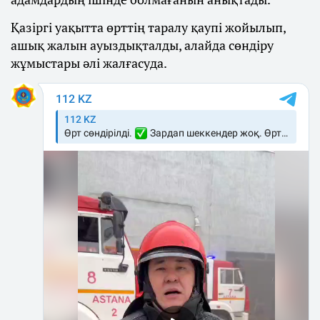
Қазіргі уақытта өрттің таралу қаупі жойылып,
ашық жалын ауыздықталды, алайда сөндіру
жұмыстары әлі жалғасуда.