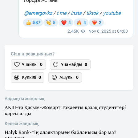
Сіздің реакцияңыз?
Ұнайды
0
Ұнамайды
0
Күлкілі
0
Ашулы
0
Алдыңғы жаңалық
АҚШ-та Қасым-Жомарт Тоқаевты қазақ студенттері
қарсы алды
Келесі жаңалық
Halyk Bank-тің алаяқтармен байланысы бар ма?