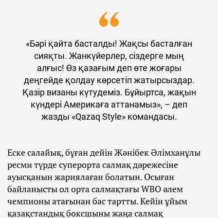
«Бәрі қайта басталды! Жақсы басталған
сияқты. Жанкүйерлер, сіздерге мың
алғыс! Өз қазағым деп өте жоғары
деңгейде қолдау көрсетіп жатырсыздар.
Қазір визаны күтудеміз. Бұйыртса, жақын
күндері Америкаға аттанамыз», – деп
жазды «Qazaq Style» командасы.
Еске салайық, бұған дейін Жәнібек Әлімханұлы
ресми түрде суперорта салмақ дәрежесіне
ауысқанын жариялаған болатын. Осыған
байланысты ол орта салмақтағы WBO әлем
чемпионы атағынан бас тартты. Кейін ұйым
қазақстандық боксшыны жаңа салмақ