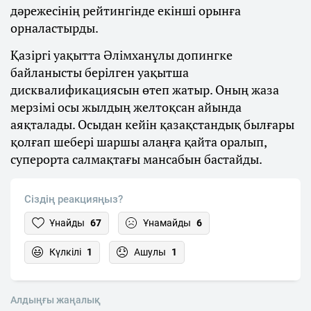
дәрежесінің рейтингінде екінші орынға
орналастырды.
Қазіргі уақытта Әлімханұлы допингке
байланысты берілген уақытша
дисквалификациясын өтеп жатыр. Оның жаза
мерзімі осы жылдың желтоқсан айында
аяқталады. Осыдан кейін қазақстандық былғары
қолғап шебері шаршы алаңға қайта оралып,
суперорта салмақтағы мансабын бастайды.
Сіздің реакцияңыз?
Ұнайды
67
Ұнамайды
6
Күлкілі
1
Ашулы
1
Алдыңғы жаңалық