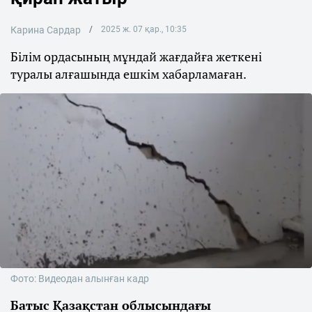
Карина Сардар
2025 ж. 07 қар., 10:35
Білім ордасының мұндай жағдайға жеткені
туралы алғашында ешкім хабарламаған.
Фото: Видеодан алынған кадр
Батыс Қазақстан облысындағы