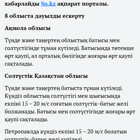
хабарлайды
Sn.kz
ақпарат порталы.
8 облыста дауылды ескерту
Ақмола облысы
Түнде және таңертең облыстың батысы мен
солтүстігінде тұман күтіледі. Батысында төтенше
өрт қаупі, ал орталық бөлігінде жоғары өрт қаупі
сақталады.
Солтүстік Қазақстан облысы
Түнде және таңертең батыста тұман күтіледі.
Күндіз облыстың солтүстігі мен шығысында
екпіні 15 – 20 м/с соғатын солтүстік-батыс желі
болжанады. Батысы мен солтүстігінде жоғары өрт
қаупі сақталады.
Петропавлда күндіз екпіні 15 – 20 м/с болатын
солтүстік-батыс желі күтіледі.