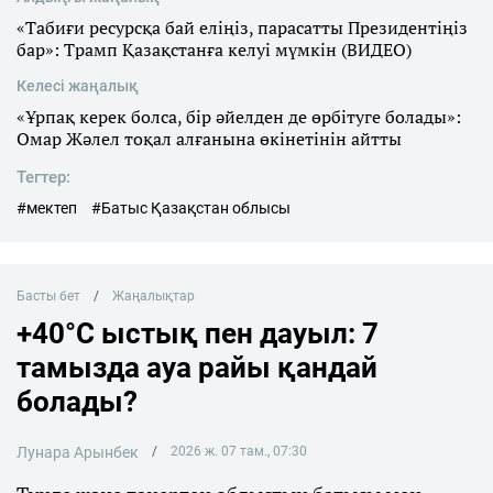
«Табиғи ресурсқа бай еліңіз, парасатты Президентіңіз
бар»: Трамп Қазақстанға келуі мүмкін (ВИДЕО)
Келесі жаңалық
«Ұрпақ керек болса, бір әйелден де өрбітуге болады»:
Омар Жәлел тоқал алғанына өкінетінін айтты
Тегтер:
#мектеп
#Батыс Қазақстан облысы
Басты бет
Жаңалықтар
+40°C ыстық пен дауыл: 7
тамызда ауа райы қандай
болады?
Лунара Арынбек
2026 ж. 07 там., 07:30