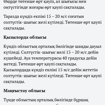
Өңірде төтенше өрт қаупі, ал шығысы мен
оңтүстігінде жоғары өрт қаупі сақталады.
Таразда күндіз екпіні 15 – 20 м/с соғатын
солтүстік-шығыс желі күтіледі. Төтенше өрт қаупі
сақталады.
Қызылорда облысы
Күндіз облыстың орталық бөлігінде шаңды дауыл
күтіледі. Солтүстік-шығыс желі 15 – 20 м/с дейін
күшейеді. Ауа температурасы 40 градусқа дейін
жетеді. Төтенше өрт қаупі сақталады.
Қызылордада күндіз екпіні 15 м/с дейін жететін
солтүстік-шығыс желі күтіледі. Төтенше өрт қаупі
сақталады.
Маңғыстау облысы
Түнде облыстың орталық бөлігінде бұршақ