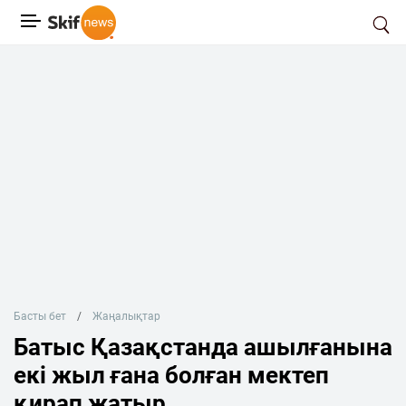
Басты бет
Жаңалықтар
Батыс Қазақстанда ашылғанына
екі жыл ғана болған мектеп
қирап жатыр