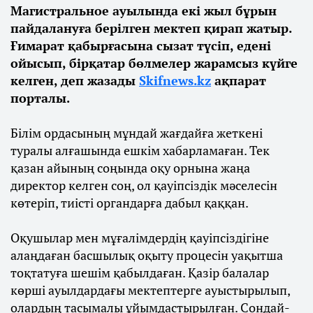
Магистральное ауылында екі жыл бұрын
пайдалануға берілген мектеп қирап жатыр.
Ғимарат қабырғасына сызат түсіп, едені
ойысып, бірқатар бөлмелер жарамсыз күйге
келген, деп жазады
Skifnews.kz
ақпарат
порталы.
Білім ордасының мұндай жағдайға жеткені
туралы алғашында ешкім хабарламаған. Тек
қазан айының соңында оқу орнына жаңа
директор келген соң, ол қауіпсіздік мәселесін
көтеріп, тиісті органдарға дабыл қаққан.
Оқушылар мен мұғалімдердің қауіпсіздігіне
алаңдаған басшылық оқыту процесін уақытша
тоқтатуға шешім қабылдаған. Қазір балалар
көрші ауылдардағы мектептерге ауыстырылып,
олардың тасымалы ұйымдастырылған. Сондай-