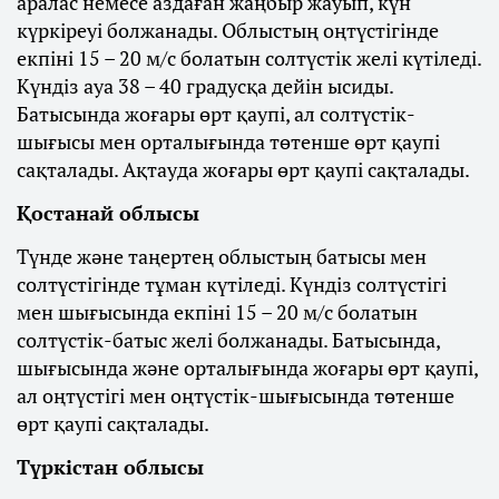
аралас немесе аздаған жаңбыр жауып, күн
күркіреуі болжанады. Облыстың оңтүстігінде
екпіні 15 – 20 м/с болатын солтүстік желі күтіледі.
Күндіз ауа 38 – 40 градусқа дейін ысиды.
Батысында жоғары өрт қаупі, ал солтүстік-
шығысы мен орталығында төтенше өрт қаупі
сақталады. Ақтауда жоғары өрт қаупі сақталады.
Қостанай облысы
Түнде және таңертең облыстың батысы мен
солтүстігінде тұман күтіледі. Күндіз солтүстігі
мен шығысында екпіні 15 – 20 м/с болатын
солтүстік-батыс желі болжанады. Батысында,
шығысында және орталығында жоғары өрт қаупі,
ал оңтүстігі мен оңтүстік-шығысында төтенше
өрт қаупі сақталады.
Түркістан облысы