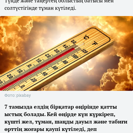
Түнде және таңертең облыстың батысы мен
солтүстігінде тұман күтіледі.
Фото: pixabay
7 тамызда елдің бірқатар өңірінде қатты
ыстық болады. Кей өңірде күн күркіреп,
күшті жел, тұман, шаңды дауыл және табиғи
өрттің жоғары қаупі күтіледі, деп