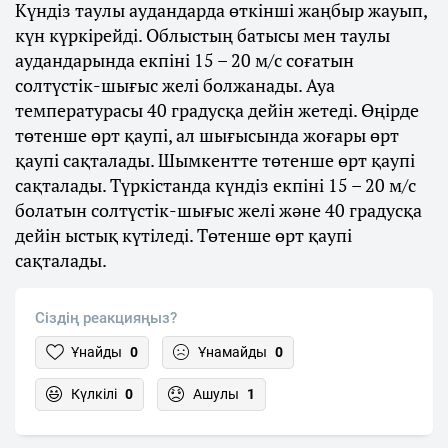
Күндіз таулы аудандарда өткінші жаңбыр жауып,
күн күркірейді. Облыстың батысы мен таулы
аудандарында екпіні 15 – 20 м/с соғатын
солтүстік-шығыс желі болжанады. Ауа
температурасы 40 градусқа дейін жетеді. Өңірде
төтенше өрт қаупі, ал шығысында жоғары өрт
қаупі сақталады. Шымкентте төтенше өрт қаупі
сақталады. Түркістанда күндіз екпіні 15 – 20 м/с
болатын солтүстік-шығыс желі және 40 градусқа
дейін ыстық күтіледі. Төтенше өрт қаупі
сақталады.
Сіздің реакцияңыз?
Ұнайды
0
Ұнамайды
0
Күлкілі
0
Ашулы
1