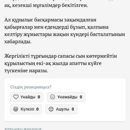
ақ, кезекші мұғалімдер бекітілген.
Ал құрылыс басқармасы зақымдалған
қабырғалар мен едендерді бұзып, қалпына
келтіру жұмыстары жақын күндері басталатынын
хабарлады.
Жергілікті тұрғындар сапасы сын көтермейтін
құрылыстың екі-ақ жылда апатты күйге
түскеніне наразы.
Сіздің реакцияңыз?
Ұнайды
0
Ұнамайды
0
Күлкілі
0
Ашулы
0
Алдыңғы жаңалық