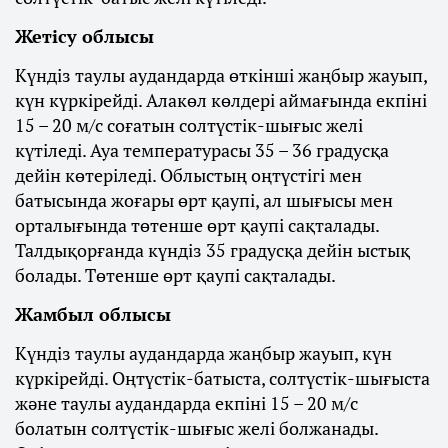
Жетісу облысы
Күндіз таулы аудандарда өткінші жаңбыр жауып,
күн күркірейді. Алакөл көлдері аймағында екпіні
15 – 20 м/с соғатын солтүстік-шығыс желі
күтіледі. Ауа температурасы 35 – 36 градусқа
дейін көтеріледі. Облыстың оңтүстігі мен
батысында жоғары өрт қаупі, ал шығысы мен
орталығында төтенше өрт қаупі сақталады.
Талдықорғанда күндіз 35 градусқа дейін ыстық
болады. Төтенше өрт қаупі сақталады.
Жамбыл облысы
Күндіз таулы аудандарда жаңбыр жауып, күн
күркірейді. Оңтүстік-батыста, солтүстік-шығыста
және таулы аудандарда екпіні 15 – 20 м/с
болатын солтүстік-шығыс желі болжанады.