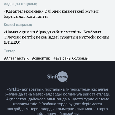
Алдыңғы жаңалық
«Қазақтелекомның» 2 бірдей қызметкері жұмыс
барысында қаза тапты
Келесі жаңалық
«Намаз оқимын бірақ уахабит емеспін»: Бекболат
Тілеухан көптің көкейіндегі сұрақтың нүктесін қойды
(ВИДЕО)
Тегтер:
#Аптап ыстық
#синоптик
#ауа райы болжамы
«SN.kz» ақпараттық порталына гиперсілтеме жасалған
жағдайда ғана материалдарды қолдануға рұқсат етіледі.
Ақпараттан дәйексөз алынғанда міндетті түрде сілтеме
жасалуы тиіс. Жазбаша түрде рұқсат берілмеген
жағдайда материалдарды коммерциялық мақсаттарға
пайдалануға болмайды.