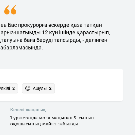
в Бас прокурорға әскерде қаза тапқан
 арыз-шағымды 12 күн ішінде қарастырып,
талуына баға беруді тапсырды, - делінген
хабарламасында.
үлкілі
2
Ашулы
2
Келесі жаңалық
Түркістанда мола маңынан 9-сынып
оқушысының мәйіті табылды