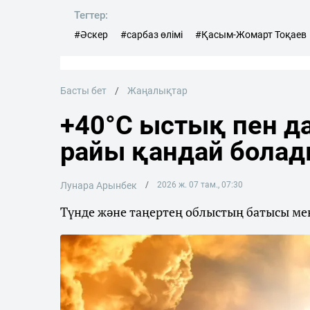
Тегтер:
#Әскер
#сарбаз өлімі
#Қасым-Жомарт Тоқаев
Басты бет
Жаңалықтар
+40°C ыстық пен да
райы қандай бола
Лунара Арынбек
2026 ж. 07 там., 07:30
Түнде және таңертең облыстың батысы мен 