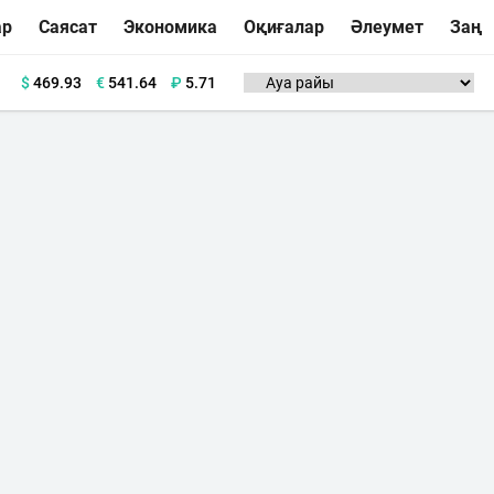
ар
Саясат
Экономика
Оқиғалар
Әлеумет
Заң
$
469.93
€
541.64
₽
5.71