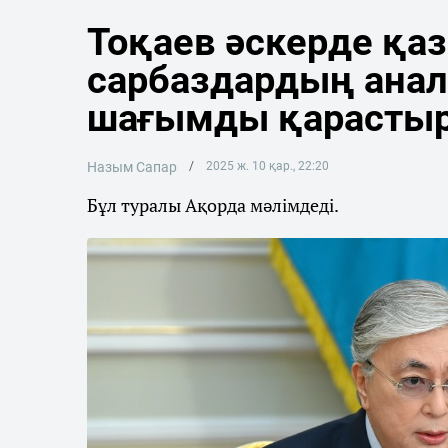
Тоқаев әскерде қаз
сарбаздардың анал
шағымды қарасты
Назым Сапар
2025 ж. 10 қар., 22:20
Бұл туралы Ақорда мәлімдеді.