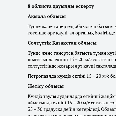
8 облыста дауылды ескерту
Ақмола облысы
Түнде және таңертең облыстың батысы м
төтенше өрт қаупі, ал орталық бөлігінде
Солтүстік Қазақстан облысы
Түнде және таңертең батыста тұман күті
шығысында екпіні 15 – 20 м/с соғатын с
солтүстігінде жоғары өрт қаупі сақталад
Петропавлда күндіз екпіні 15 – 20 м/с бо
Жетісу облысы
Күндіз таулы аудандарда өткінші жаңбыр
аймағында екпіні 15 – 20 м/с соғатын со
35 – 36 градусқа дейін көтеріледі. Облы
ал шығысы мен орталығында төтенше өрт