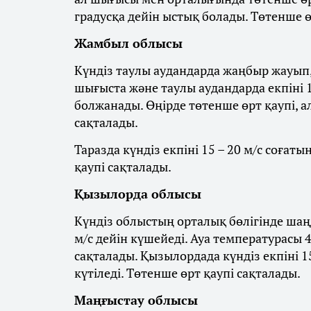
градусқа дейін ыстық болады. Төтенше ө
Жамбыл облысы
Күндіз таулы аудандарда жаңбыр жауып, 
шығыста және таулы аудандарда екпіні 1
болжанады. Өңірде төтенше өрт қаупі, а
сақталады.
Таразда күндіз екпіні 15 – 20 м/с соғат
қаупі сақталады.
Қызылорда облысы
Күндіз облыстың орталық бөлігінде шаңд
м/с дейін күшейеді. Ауа температурасы 4
сақталады. Қызылордада күндіз екпіні 1
күтіледі. Төтенше өрт қаупі сақталады.
Маңғыстау облысы