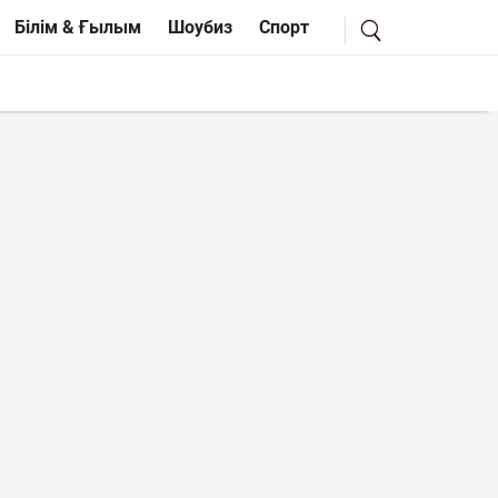
Білім & Ғылым
Шоубиз
Спорт