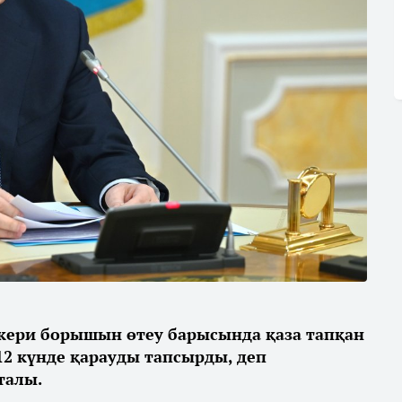
кери борышын өтеу барысында қаза тапқан
2 күнде қарауды тапсырды, деп
талы.