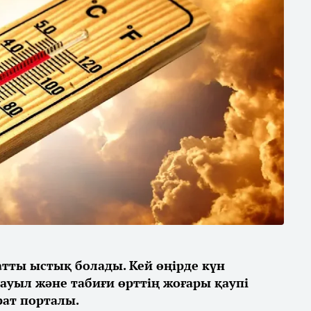
қатты ыстық болады. Кей өңірде күн
дауыл және табиғи өрттің жоғары қаупі
ат порталы.