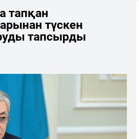
а тапқан
арынан түскен
руды тапсырды