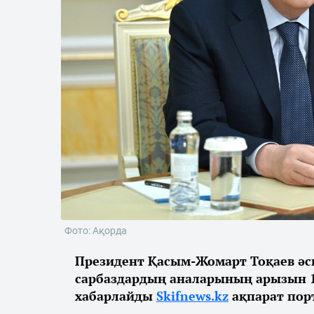
Фото: Ақорда
Президент Қасым-Жомарт Тоқаев әс
сарбаздардың аналарының арызын 1
хабарлайды
Skifnews.kz
ақпарат пор