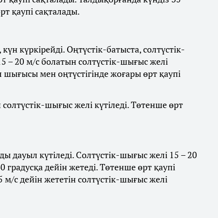
рт қаупі сақталады.
күн күркірейді. Оңтүстік-батыста, солтүстік-
5 – 20 м/с болатын солтүстік-шығыс желі
л шығысы мен оңтүстігінде жоғары өрт қаупі
ын солтүстік-шығыс желі күтіледі. Төтенше өрт
ы дауыл күтіледі. Солтүстік-шығыс желі 15 – 20
0 градусқа дейін жетеді. Төтенше өрт қаупі
5 м/с дейін жететін солтүстік-шығыс желі