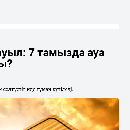
уыл: 7 тамызда ауа
ды?
солтүстігінде тұман күтіледі.