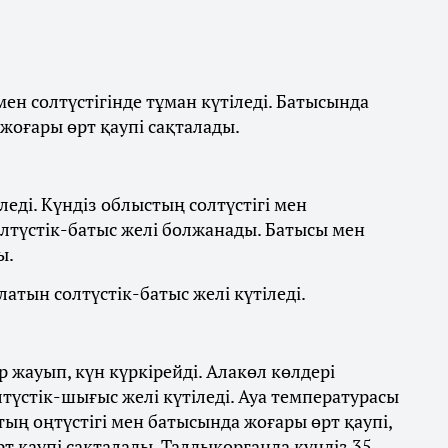
ен солтүстігінде тұман күтіледі. Батысында
 жоғары өрт қаупі сақталады.
леді. Күндіз облыстың солтүстігі мен
олтүстік-батыс желі болжанады. Батысы мен
ы.
латын солтүстік-батыс желі күтіледі.
 жауып, күн күркірейді. Алакөл көлдері
лтүстік-шығыс желі күтіледі. Ауа температурасы
стың оңтүстігі мен батысында жоғары өрт қаупі,
 қаупі сақталады. Талдықорғанда күндіз 35