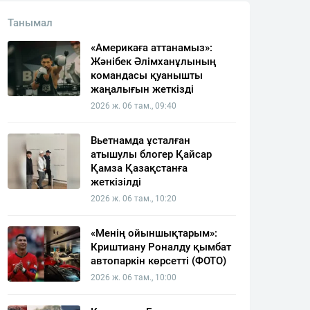
Танымал
«Америкаға аттанамыз»:
Жәнібек Әлімханұлының
командасы қуанышты
жаңалығын жеткізді
2026 ж. 06 там., 09:40
Вьетнамда ұсталған
атышулы блогер Қайсар
Қамза Қазақстанға
жеткізілді
2026 ж. 06 там., 10:20
«Менің ойыншықтарым»:
Криштиану Роналду қымбат
автопаркін көрсетті (ФОТО)
2026 ж. 06 там., 10:00