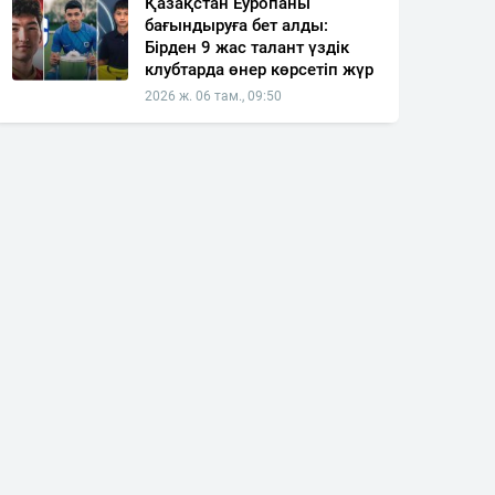
Қазақстан Еуропаны
бағындыруға бет алды:
Бірден 9 жас талант үздік
клубтарда өнер көрсетіп жүр
2026 ж. 06 там., 09:50