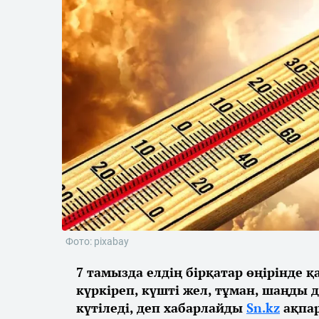
Фото: pixabay
7 тамызда елдің бірқатар өңірінде 
күркіреп, күшті жел, тұман, шаңды 
күтіледі, деп хабарлайды
Sn.kz
ақпар