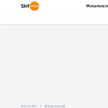
Жаңалықт
Басты бет
Жаңалықтар