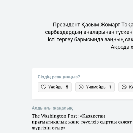
Президент Қасым-Жомарт Тоқае
сарбаздардың аналарынан түскен
істі тергеу барысында заңның сақ
Ақоода 
Сіздің реакцияңыз?
Ұнайды
5
Ұнамайды
1
К
Алдыңғы жаңалық
The Washington Post: «Қазақстан
прагматикалық және тәуелсіз сыртқы саясат
жүргізіп отыр»