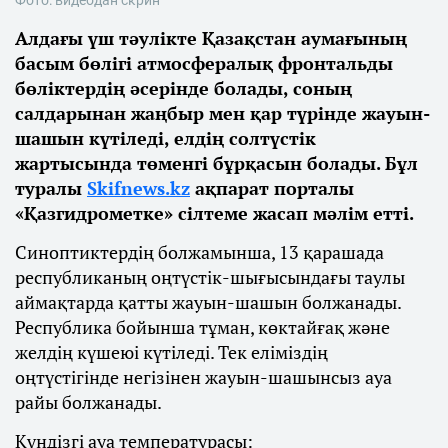
Алдағы үш тәулікте Қазақстан аумағының
басым бөлігі атмосфералық фронтальды
бөліктердің әсерінде болады, соның
салдарынан жаңбыр мен қар түрінде жауын-
шашын күтіледі, елдің солтүстік
жартысында төменгі бұрқасын болады. Бұл
туралы
Skifnews.kz
ақпарат порталы
«Қазгидрометке» сілтеме жасап мәлім етті.
Синоптиктердің болжамынша, 13 қарашада
республиканың оңтүстік-шығысындағы таулы
аймақтарда қатты жауын-шашын болжанады.
Республика бойынша тұман, көктайғақ және
желдің күшеюі күтіледі. Тек еліміздің
оңтүстігінде негізінен жауын-шашынсыз ауа
райы болжанады.
Күндізгі ауа температурасы: