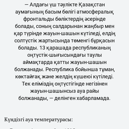
— Алдағы үш тәулікте Қазақстан
аумағының басым бөлігі атмосфералық
фронтальды бөліктердің әсерінде
болады, соның салдарынан жаңбыр мен
қар түрінде жауын-шашын күтіледі, елдің
солтүстік жартысында төменгі бұрқасын
болады. 13 қарашада республиканың
оңтүстік-шығысындағы таулы
аймақтарда қатты жауын-шашын
болжанады. Республика бойынша тұман,
көктайғақ және желдің күшеюі күтіледі.
Тек еліміздің оңтүстігінде негізінен
жауын-шашынсыз ауа райы
болжанады, — делінген хабарламада.
Күндізгі ауа температурасы: