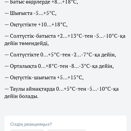
— Батыс өңірлерде +8…+18°С,
— Шығыста -5…+5°С,
— Оңтүстікте +10…+18°С,
— Солтүстік-батыста +2…+13°С-тен -5…-10°С-қа
дейін төмендейді,
— Солтүстікте 0…+5°С-тен -2…-7°С-қа дейін,
— Орталықта 0…+8°С-тен -8…-3°С-қа дейін,
— Оңтүстік-шығыста +5…+15°С,
— Таулы аймақтарда 0…+5°С-тен -5…-10°С-қа
дейін болады.
Сіздің реакцияңыз?