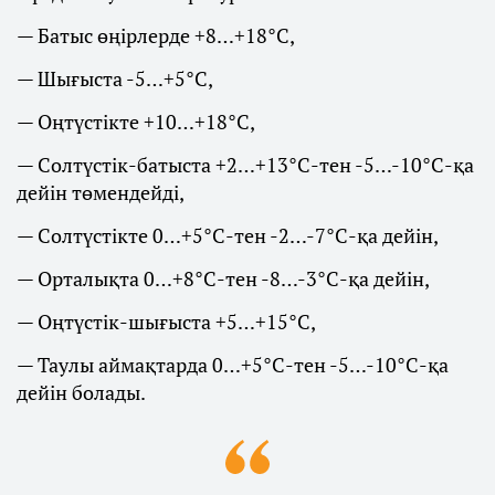
— Батыс өңірлерде +8…+18°С,
— Шығыста -5…+5°С,
— Оңтүстікте +10…+18°С,
— Солтүстік-батыста +2…+13°С-тен -5…-10°С-қа
дейін төмендейді,
— Солтүстікте 0…+5°С-тен -2…-7°С-қа дейін,
— Орталықта 0…+8°С-тен -8…-3°С-қа дейін,
— Оңтүстік-шығыста +5…+15°С,
— Таулы аймақтарда 0…+5°С-тен -5…-10°С-қа
дейін болады.