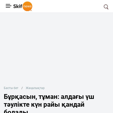
Басты бет
Жаңалықтар
Бұрқасын, тұман: алдағы үш
тәулікте күн райы қандай
болады