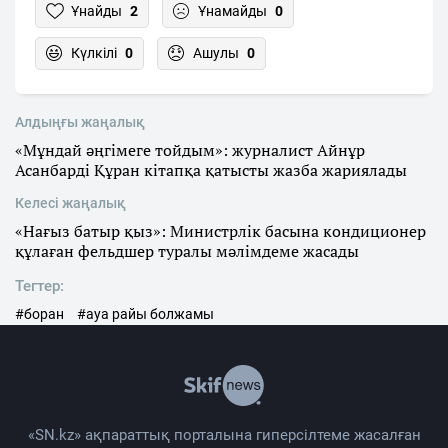
Ұнайды
2
Ұнамайды
0
Күлкілі
0
Ашулы
0
Алдыңғы жаңалық
«Мұндай әңгімеге тойдым»: журналист Айнұр
Асанбарді Құран кітапқа қатысты жазба жариялады
Келесі жаңалық
«Нағыз батыр қыз»: Министрлік басына кондиционер
құлаған фельдшер туралы мәлімдеме жасады
Тегтер:
#боран
#ауа райы болжамы
«SN.kz» ақпараттық порталына гиперсілтеме жасалған