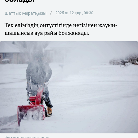
Шаттық Мұратқызы
2025 ж. 12 қар., 08:30
Тек еліміздің оңтүстігінде негізінен жауын-
шашынсыз ауа райы болжанады.
Фото: видеодан скрин